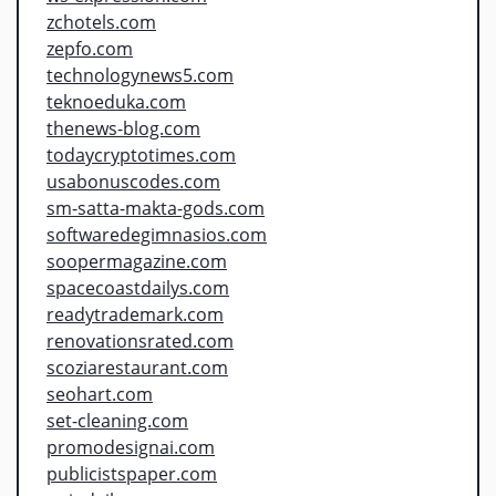
zchotels.com
zepfo.com
technologynews5.com
teknoeduka.com
thenews-blog.com
todaycryptotimes.com
usabonuscodes.com
sm-satta-makta-gods.com
softwaredegimnasios.com
soopermagazine.com
spacecoastdailys.com
readytrademark.com
renovationsrated.com
scoziarestaurant.com
seohart.com
set-cleaning.com
promodesignai.com
publicistspaper.com