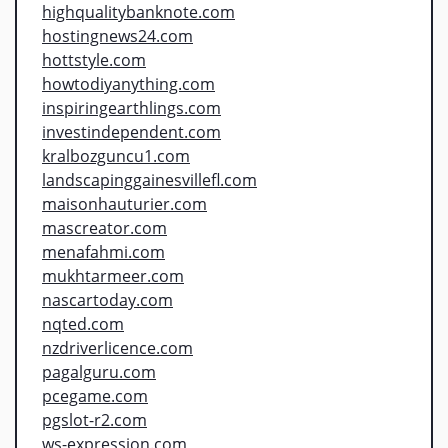
highqualitybanknote.com
hostingnews24.com
hottstyle.com
howtodiyanything.com
inspiringearthlings.com
investindependent.com
kralbozguncu1.com
landscapinggainesvillefl.com
maisonhauturier.com
mascreator.com
menafahmi.com
mukhtarmeer.com
nascartoday.com
nqted.com
nzdriverlicence.com
pagalguru.com
pcegame.com
pgslot-r2.com
ws-expression.com