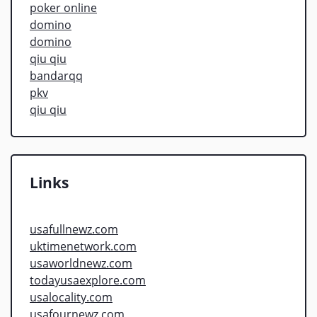
poker online
domino
domino
qiu qiu
bandarqq
pkv
qiu qiu
Links
usafullnewz.com
uktimenetwork.com
usaworldnewz.com
todayusaexplore.com
usalocality.com
usafournewz.com