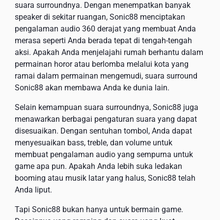
suara surroundnya. Dengan menempatkan banyak
speaker di sekitar ruangan, Sonic88 menciptakan
pengalaman audio 360 derajat yang membuat Anda
merasa seperti Anda berada tepat di tengah-tengah
aksi. Apakah Anda menjelajahi rumah berhantu dalam
permainan horor atau berlomba melalui kota yang
ramai dalam permainan mengemudi, suara surround
Sonic88 akan membawa Anda ke dunia lain.
Selain kemampuan suara surroundnya, Sonic88 juga
menawarkan berbagai pengaturan suara yang dapat
disesuaikan. Dengan sentuhan tombol, Anda dapat
menyesuaikan bass, treble, dan volume untuk
membuat pengalaman audio yang sempurna untuk
game apa pun. Apakah Anda lebih suka ledakan
booming atau musik latar yang halus, Sonic88 telah
Anda liput.
Tapi Sonic88 bukan hanya untuk bermain game.