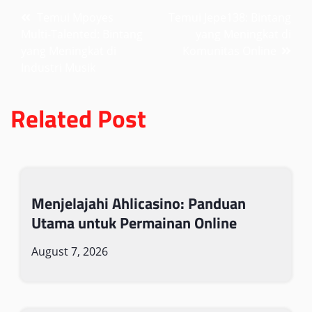
Post
Temui Mpoyes
Temui Jepe138: Bintang
Multi-Talented: Bintang
yang Meningkat di
navigation
yang Meningkat di
Komunitas Online
Industri Musik
Related Post
Menjelajahi Ahlicasino: Panduan
Utama untuk Permainan Online
August 7, 2026