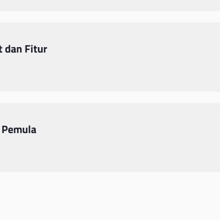
 dan Fitur
 Pemula