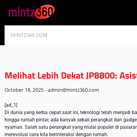
Skip
to
content
MINTZ360.COM
Melihat Lebih Dekat JP8800: Asi
October 18, 2025
-
admin@mintz360.com
[ad_1]
Di dunia yang serba cepat saat ini, teknologi telah menjadi bag
hingga rumah pintar, ada banyak sekali perangkat dan gadg
nyaman. Salah satu perangkat yang mulai populer di pasara
merevolusi cara kita berinteraksi dengan rumah.