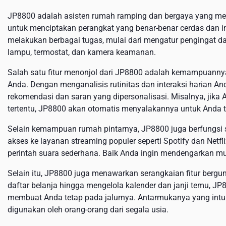
JP8800 adalah asisten rumah ramping dan bergaya yang men
untuk menciptakan perangkat yang benar-benar cerdas dan in
melakukan berbagai tugas, mulai dari mengatur pengingat d
lampu, termostat, dan kamera keamanan.
Salah satu fitur menonjol dari JP8800 adalah kemampuannya
Anda. Dengan menganalisis rutinitas dan interaksi harian 
rekomendasi dan saran yang dipersonalisasi. Misalnya, jik
tertentu, JP8800 akan otomatis menyalakannya untuk Anda t
Selain kemampuan rumah pintarnya, JP8800 juga berfungsi s
akses ke layanan streaming populer seperti Spotify dan Net
perintah suara sederhana. Baik Anda ingin mendengarkan mu
Selain itu, JP8800 juga menawarkan serangkaian fitur bergu
daftar belanja hingga mengelola kalender dan janji temu,
membuat Anda tetap pada jalurnya. Antarmukanya yang int
digunakan oleh orang-orang dari segala usia.