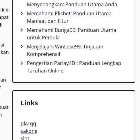
Menyenangkan: Panduan Utama Anda
rkini
Memahami Plisbet: Panduan Utama
apat
Manfaat dan Fitur
ti
Memahami Bunga99: Panduan Utama
untuk Pemula
si
Menjelajahi WinLose99: Tinjauan
ikan
Komprehensif
Pengertian Parlay4D : Panduan Lengkap
Taruhan Online
dan
n
Links
buat
n
pkv qq
sakong
slot