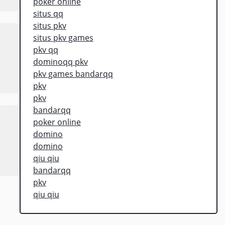
poker online
situs qq
situs pkv
situs pkv games
pkv qq
dominoqq pkv
pkv games bandarqq
pkv
pkv
bandarqq
poker online
domino
domino
qiu qiu
bandarqq
pkv
qiu qiu