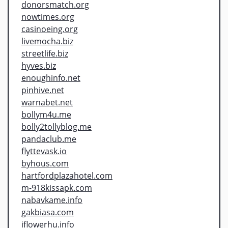
donorsmatch.org
nowtimes.org
casinoeing.org
livemocha.biz
streetlife.biz
hyves.biz
enoughinfo.net
pinhive.net
warnabet.net
bollym4u.me
bolly2tollyblog.me
pandaclub.me
flyttevask.io
byhous.com
hartfordplazahotel.com
m-918kissapk.com
nabavkame.info
gakbiasa.com
iflowerhu.info