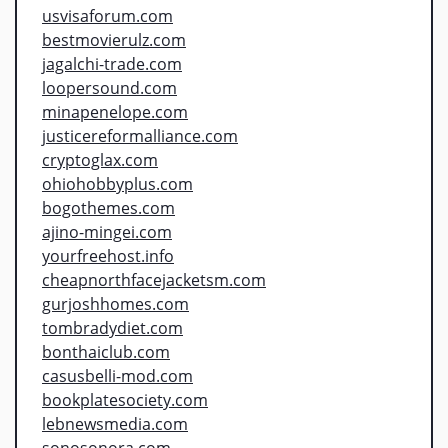
usvisaforum.com
bestmovierulz.com
jagalchi-trade.com
loopersound.com
minapenelope.com
justicereformalliance.com
cryptoglax.com
ohiohobbyplus.com
bogothemes.com
ajino-mingei.com
yourfreehost.info
cheapnorthfacejacketsm.com
gurjoshhomes.com
tombradydiet.com
bonthaiclub.com
casusbelli-mod.com
bookplatesociety.com
lebnewsmedia.com
sonosonora.com