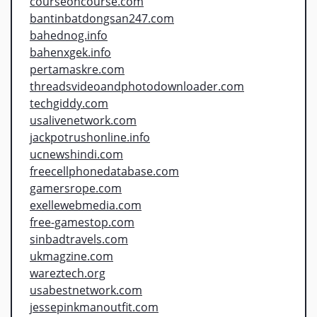
courseoncourse.com
bantinbatdongsan247.com
bahednog.info
bahenxgek.info
pertamaskre.com
threadsvideoandphotodownloader.com
techgiddy.com
usalivenetwork.com
jackpotrushonline.info
ucnewshindi.com
freecellphonedatabase.com
gamersrope.com
exellewebmedia.com
free-gamestop.com
sinbadtravels.com
ukmagzine.com
wareztech.org
usabestnetwork.com
jessepinkmanoutfit.com