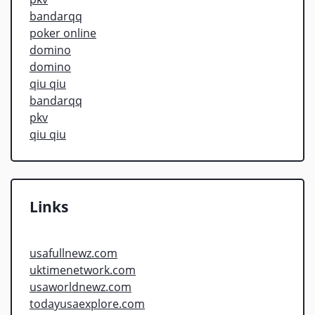
bandarqq
poker online
domino
domino
qiu qiu
bandarqq
pkv
qiu qiu
Links
usafullnewz.com
uktimenetwork.com
usaworldnewz.com
todayusaexplore.com