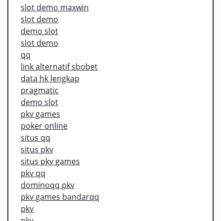
slot demo maxwin
slot demo
demo slot
slot demo
qq
link alternatif sbobet
data hk lengkap
pragmatic
demo slot
pkv games
poker online
situs qq
situs pkv
situs pkv games
pkv qq
dominoqq pkv
pkv games bandarqq
pkv
pkv