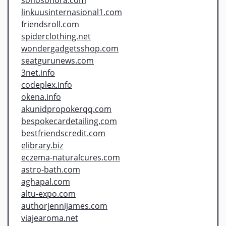
linkuusinternasional1.com
friendsroll.com
spiderclothing.net
wondergadgetsshop.com
seatgurunews.com
3net.info
codeplex.info
okena.info
akunidpropokerqq.com
bespokecardetailing.com
bestfriendscredit.com
elibrary.biz
eczema-naturalcures.com
astro-bath.com
aghapal.com
altu-expo.com
authorjennijames.com
viajearoma.net