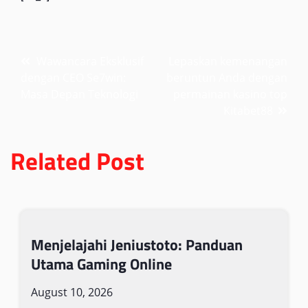
Post
Wawancara Eksklusif
Lepaskan kemenangan
dengan CEO Se7win:
beruntun Anda dengan
navigation
Masa Depan Teknologi
permainan kasino top
Kitabet88
Related Post
Menjelajahi Jeniustoto: Panduan
Utama Gaming Online
August 10, 2026