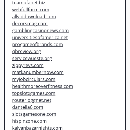
teamufabet.biz
webfullform.com
allviddownload.com
decorsmag.com
gamblingcasinonews.com
universitiesofamerica.net
progameofbrands.com
qbreview.org
servicewueste.org
zippyrevs.com
matkanumbernow.com
myjobcirculars.com
healthmoreoverfitness.com
topslotxgames.com
routerloggnet.net
dantella6.com
slotsgamesone.com
hispinzone.com
kalyanbazarnights.com