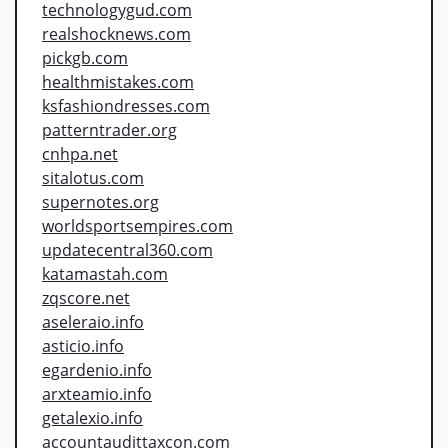
technologygud.com
realshocknews.com
pickgb.com
healthmistakes.com
ksfashiondresses.com
patterntrader.org
cnhpa.net
sitalotus.com
supernotes.org
worldsportsempires.com
updatecentral360.com
katamastah.com
zqscore.net
aseleraio.info
asticio.info
egardenio.info
arxteamio.info
getalexio.info
accountaudittaxcon.com