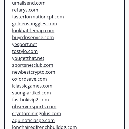
umailsend.com
retarys.com
fasterformationcpf.com
goldensnuggles.com
lookbattlemap.com
buyrdpservice.com
yesport.net
tostylo.com
yougetthat.net
sportsnetclub.com
newbestcrypto.com
oxfordsave.com
iclassicgames.com
saung-artikel.com
fasthokivip2.com
observersports.com
cryptominingplus.com
aquinoticiaspe.com
longhairedfrenchbulldog.com