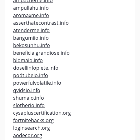
ampacheme.info
ampullahu.info
aromaxme.info
asserthatecontrast.info
atenderme.info
bangumiio.info
bekosunhu.info
beneficialgrandiose.info
blomaio.info
dosellinfoplete.info
podtubeio.info
powerfulvolatile.info
qvidsio.info
shumaio.info
slotherio.info
cysapluscertification.org
fortnitehacks.org
loginsearch.org
aodecor.org