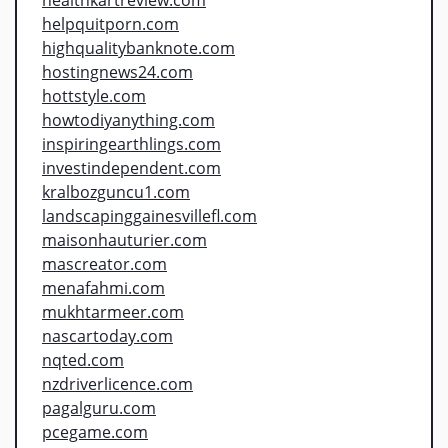
helpquitporn.com
highqualitybanknote.com
hostingnews24.com
hottstyle.com
howtodiyanything.com
inspiringearthlings.com
investindependent.com
kralbozguncu1.com
landscapinggainesvillefl.com
maisonhauturier.com
mascreator.com
menafahmi.com
mukhtarmeer.com
nascartoday.com
nqted.com
nzdriverlicence.com
pagalguru.com
pcegame.com