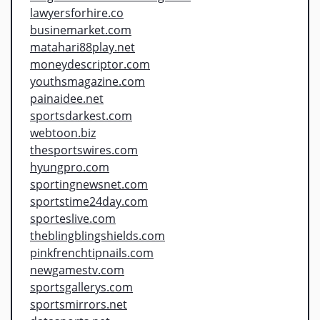
lawyersforhire.co
businemarket.com
matahari88play.net
moneydescriptor.com
youthsmagazine.com
painaidee.net
sportsdarkest.com
webtoon.biz
thesportswires.com
hyungpro.com
sportingnewsnet.com
sportstime24day.com
sporteslive.com
theblingblingshields.com
pinkfrenchtipnails.com
newgamestv.com
sportsgallerys.com
sportsmirrors.net