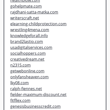
healthblow.com
gohelpmate.com
rajdhani-satta-matka.com
writerscraft.net
elearning-childprotection.com
wrestling4mena.com
knowledgeforall.info
brand2lastio.com
usadigitalservices.com
socialhoppers.com
creativedream.net
n2315.com
getwebonline.com
onlyfansheaven.com
lky08.com
ralph-fiennes.net
fielder-maximum-discount.net
fitfllex.com
genesisbusinesscredit.com