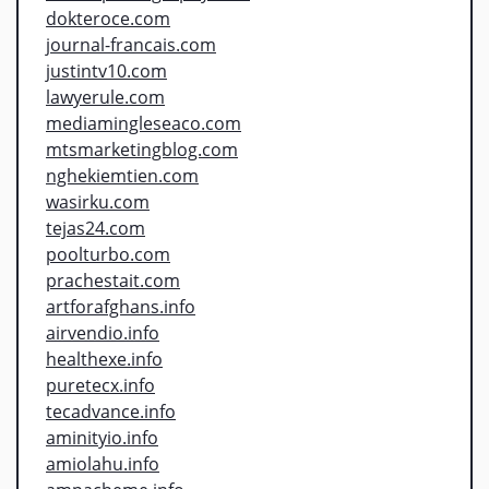
dokteroce.com
journal-francais.com
justintv10.com
lawyerule.com
mediamingleseaco.com
mtsmarketingblog.com
nghekiemtien.com
wasirku.com
tejas24.com
poolturbo.com
prachestait.com
artforafghans.info
airvendio.info
healthexe.info
puretecx.info
tecadvance.info
aminityio.info
amiolahu.info