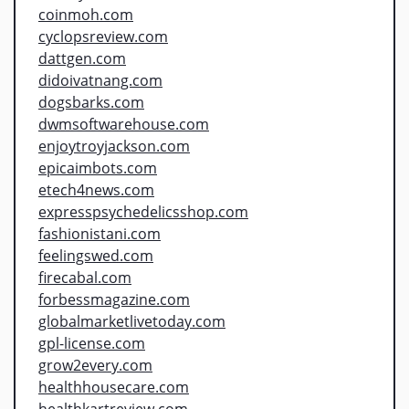
coinmoh.com
cyclopsreview.com
dattgen.com
didoivatnang.com
dogsbarks.com
dwmsoftwarehouse.com
enjoytroyjackson.com
epicaimbots.com
etech4news.com
expresspsychedelicsshop.com
fashionistani.com
feelingswed.com
firecabal.com
forbessmagazine.com
globalmarketlivetoday.com
gpl-license.com
grow2every.com
healthhousecare.com
healthkartreview.com