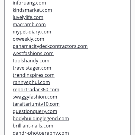
inforuang.com
kindsmarket.com
luvelylife.com
macramb.com
mypet-diary.com
oxweekly.com
panamacitydeckcontractors.com
westfashions.com
toolshandy.com
travelstager.com
trendinspires.com
rannyephul.com
reportradar360.com
swaggyfashion.com
taraftariumtv10.com
questionquery.com
bodybuildinglegend.com
brilliant-nails.com
dandr-photography.com