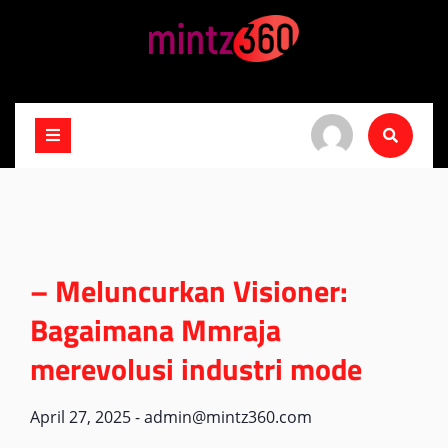
Skip
to
content
– Meluncurkan Visioner:
Bagaimana Mmraja
merevolusi industri mode
April 27, 2025
-
admin@mintz360.com