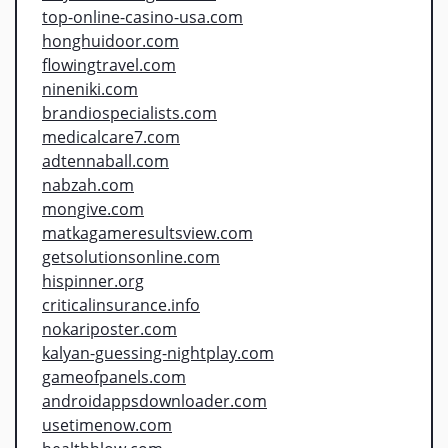
top-online-casino-usa.com
honghuidoor.com
flowingtravel.com
nineniki.com
brandiospecialists.com
medicalcare7.com
adtennaball.com
nabzah.com
mongive.com
matkagameresultsview.com
getsolutionsonline.com
hispinner.org
criticalinsurance.info
nokariposter.com
kalyan-guessing-nightplay.com
gameofpanels.com
androidappsdownloader.com
usetimenow.com