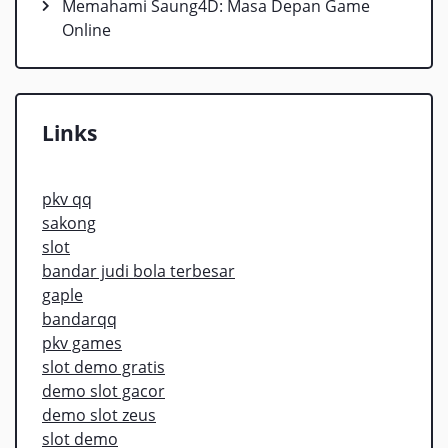
Memahami Saung4D: Masa Depan Game
Online
Links
pkv qq
sakong
slot
bandar judi bola terbesar
gaple
bandarqq
pkv games
slot demo gratis
demo slot gacor
demo slot zeus
slot demo