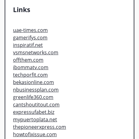
Links
uae-times.com
gamerifys.com
inspiratif.net
vsmsnetworks.com
offthem.com
ibommatv.com
techporfit.com
bekasionline.com
nbusinessplan.com
greenlife360.com
cantshoutitout.com
expressufabet.biz
mypuertoplata.net
thepioneerxpress.com
howtofixissue.com