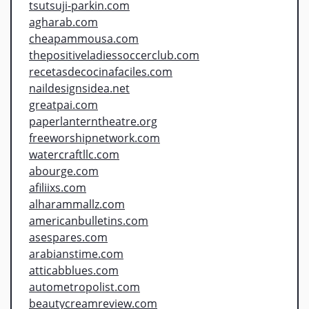
tsutsuji-parkin.com
agharab.com
cheapammousa.com
thepositiveladiessoccerclub.com
recetasdecocinafaciles.com
naildesignsidea.net
greatpai.com
paperlanterntheatre.org
freeworshipnetwork.com
watercraftllc.com
abourge.com
afiliixs.com
alharammallz.com
americanbulletins.com
asespares.com
arabianstime.com
atticabblues.com
autometropolist.com
beautycreamreview.com