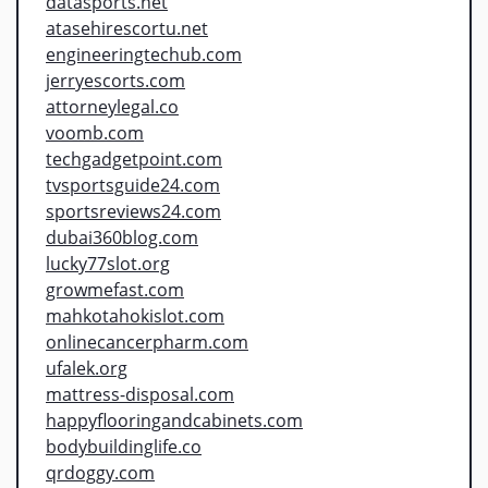
datasports.net
atasehirescortu.net
engineeringtechub.com
jerryescorts.com
attorneylegal.co
voomb.com
techgadgetpoint.com
tvsportsguide24.com
sportsreviews24.com
dubai360blog.com
lucky77slot.org
growmefast.com
mahkotahokislot.com
onlinecancerpharm.com
ufalek.org
mattress-disposal.com
happyflooringandcabinets.com
bodybuildinglife.co
qrdoggy.com