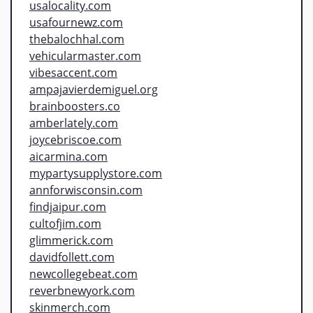
usalocality.com
usafournewz.com
thebalochhal.com
vehicularmaster.com
vibesaccent.com
ampajavierdemiguel.org
brainboosters.co
amberlately.com
joycebriscoe.com
aicarmina.com
mypartysupplystore.com
annforwisconsin.com
findjaipur.com
cultofjim.com
glimmerick.com
davidfollett.com
newcollegebeat.com
reverbnewyork.com
skinmerch.com