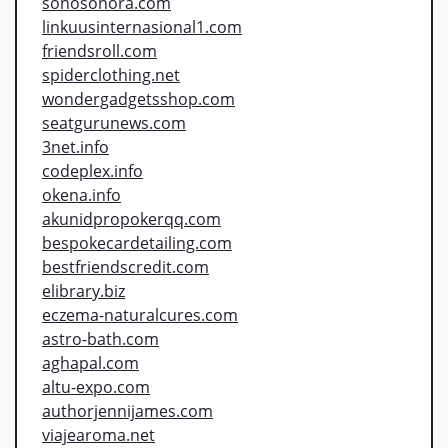
sonosonora.com
linkuusinternasional1.com
friendsroll.com
spiderclothing.net
wondergadgetsshop.com
seatgurunews.com
3net.info
codeplex.info
okena.info
akunidpropokerqq.com
bespokecardetailing.com
bestfriendscredit.com
elibrary.biz
eczema-naturalcures.com
astro-bath.com
aghapal.com
altu-expo.com
authorjennijames.com
viajearoma.net