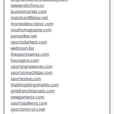
lawyersforhire.co
businemarket.com
matahari88play.net
moneydescriptor.com
youthsmagazine.com
painaidee.net
sportsdarkest.com
webtoon.biz
thesportswires.com
hyungpro.com
sportingnewsnet.com
sportstime24day.com
sporteslive.com
theblingblingshields.com
pinkfrenchtipnails.com
newgamestv.com
sportsgallerys.com
sportsmirrors.net