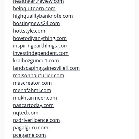
healthkartreview.com
helpquitporn.com
highqualitybanknote.com
hostingnews24.com
hottstyle.com
howtodiyanything.com
inspiringearthlings.com
investindependent.com
kralbozguncu1.com
landscapinggainesvillefl.com
maisonhauturier.com
mascreator.com
menafahmi.com
mukhtarmeer.com
nascartoday.com
nqted.com
nzdriverlicence.com
pagalguru.com
pcegame.com