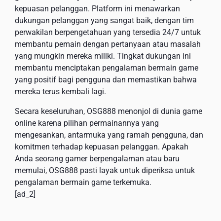
kepuasan pelanggan. Platform ini menawarkan
dukungan pelanggan yang sangat baik, dengan tim
perwakilan berpengetahuan yang tersedia 24/7 untuk
membantu pemain dengan pertanyaan atau masalah
yang mungkin mereka miliki. Tingkat dukungan ini
membantu menciptakan pengalaman bermain game
yang positif bagi pengguna dan memastikan bahwa
mereka terus kembali lagi.
Secara keseluruhan, OSG888 menonjol di dunia game
online karena pilihan permainannya yang
mengesankan, antarmuka yang ramah pengguna, dan
komitmen terhadap kepuasan pelanggan. Apakah
Anda seorang gamer berpengalaman atau baru
memulai, OSG888 pasti layak untuk diperiksa untuk
pengalaman bermain game terkemuka.
[ad_2]