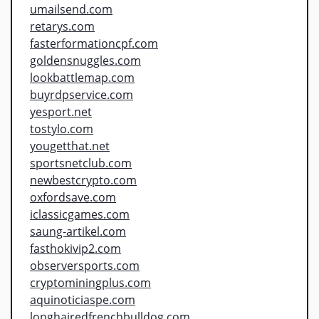
umailsend.com
retarys.com
fasterformationcpf.com
goldensnuggles.com
lookbattlemap.com
buyrdpservice.com
yesport.net
tostylo.com
yougetthat.net
sportsnetclub.com
newbestcrypto.com
oxfordsave.com
iclassicgames.com
saung-artikel.com
fasthokivip2.com
observersports.com
cryptominingplus.com
aquinoticiaspe.com
longhairedfrenchbulldog.com