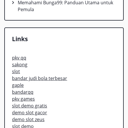
Memahami Bunga99: Panduan Utama untuk
Pemula
Links
pkv qq
sakong
slot
bandar judi bola terbesar
gaple
bandarqq
pkv games
slot demo gratis
demo slot gacor
demo slot zeus
slot demo