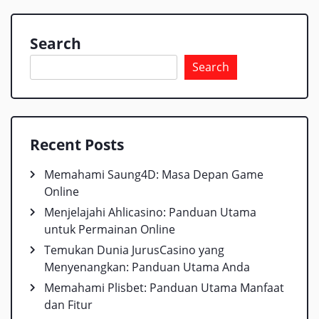
Search
Search
Recent Posts
Memahami Saung4D: Masa Depan Game
Online
Menjelajahi Ahlicasino: Panduan Utama
untuk Permainan Online
Temukan Dunia JurusCasino yang
Menyenangkan: Panduan Utama Anda
Memahami Plisbet: Panduan Utama Manfaat
dan Fitur