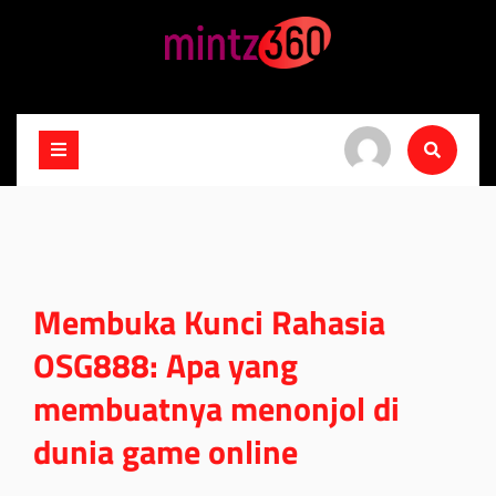
Skip
to
content
Membuka Kunci Rahasia
OSG888: Apa yang
membuatnya menonjol di
dunia game online