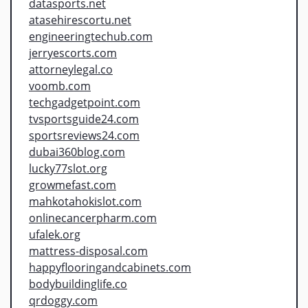
datasports.net
atasehirescortu.net
engineeringtechub.com
jerryescorts.com
attorneylegal.co
voomb.com
techgadgetpoint.com
tvsportsguide24.com
sportsreviews24.com
dubai360blog.com
lucky77slot.org
growmefast.com
mahkotahokislot.com
onlinecancerpharm.com
ufalek.org
mattress-disposal.com
happyflooringandcabinets.com
bodybuildinglife.co
qrdoggy.com