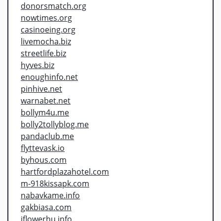
donorsmatch.org
nowtimes.org
casinoeing.org
livemocha.biz
streetlife.biz
hyves.biz
enoughinfo.net
pinhive.net
warnabet.net
bollym4u.me
bolly2tollyblog.me
pandaclub.me
flyttevask.io
byhous.com
hartfordplazahotel.com
m-918kissapk.com
nabavkame.info
gakbiasa.com
iflowerhu.info