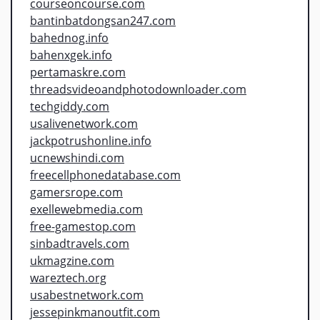
courseoncourse.com
bantinbatdongsan247.com
bahednog.info
bahenxgek.info
pertamaskre.com
threadsvideoandphotodownloader.com
techgiddy.com
usalivenetwork.com
jackpotrushonline.info
ucnewshindi.com
freecellphonedatabase.com
gamersrope.com
exellewebmedia.com
free-gamestop.com
sinbadtravels.com
ukmagzine.com
wareztech.org
usabestnetwork.com
jessepinkmanoutfit.com