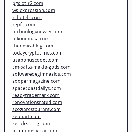
pgslot-r2.com
ws-expression.com
zchotels.com
zepfo.com
technologynews5.com
teknoeduka.com
thenews-blog.com
todaycryptotimes.com
usabonuscodes.com
sm-satta-makta-gods.com
softwaredegimnasios.com
soopermagazine.com
spacecoastdailys.com
readytrademark.com
renovationsrated.com
scoziarestaurant.com
seohart.com
set-cleaning.com
promodesignai.com