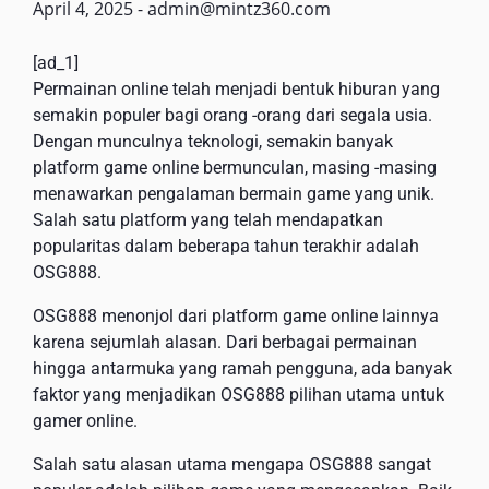
April 4, 2025
-
admin@mintz360.com
[ad_1]
Permainan online telah menjadi bentuk hiburan yang
semakin populer bagi orang -orang dari segala usia.
Dengan munculnya teknologi, semakin banyak
platform game online bermunculan, masing -masing
menawarkan pengalaman bermain game yang unik.
Salah satu platform yang telah mendapatkan
popularitas dalam beberapa tahun terakhir adalah
OSG888.
OSG888 menonjol dari platform game online lainnya
karena sejumlah alasan. Dari berbagai permainan
hingga antarmuka yang ramah pengguna, ada banyak
faktor yang menjadikan OSG888 pilihan utama untuk
gamer online.
Salah satu alasan utama mengapa OSG888 sangat