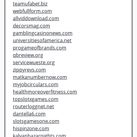
teamufabet.biz
webfullform.com
allviddownload.com
decorsmag.com
gamblingcasinonews.com
universitiesofamerica.net
progameofbrands.com
qbreview.org
servicewueste.org
zippyrevs.com
matkanumbernow.com
myjobcirculars.com
healthmoreoverfitness.com
topslotxgames.com
routerloggnet.net
dantella6.com
slotsgamesone.com
hispinzone.com
kalyanbazarnights.com