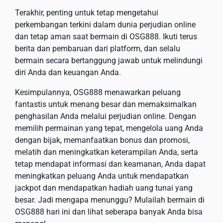
Terakhir, penting untuk tetap mengetahui
perkembangan terkini dalam dunia perjudian online
dan tetap aman saat bermain di OSG888. Ikuti terus
berita dan pembaruan dari platform, dan selalu
bermain secara bertanggung jawab untuk melindungi
diri Anda dan keuangan Anda.
Kesimpulannya, OSG888 menawarkan peluang
fantastis untuk menang besar dan memaksimalkan
penghasilan Anda melalui perjudian online. Dengan
memilih permainan yang tepat, mengelola uang Anda
dengan bijak, memanfaatkan bonus dan promosi,
melatih dan meningkatkan keterampilan Anda, serta
tetap mendapat informasi dan keamanan, Anda dapat
meningkatkan peluang Anda untuk mendapatkan
jackpot dan mendapatkan hadiah uang tunai yang
besar. Jadi mengapa menunggu? Mulailah bermain di
OSG888 hari ini dan lihat seberapa banyak Anda bisa