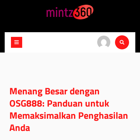
Skip
to
content
Menang Besar dengan
OSG888: Panduan untuk
Memaksimalkan Penghasilan
Anda