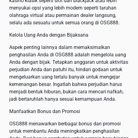
kasino klasik seperti slot dan blackjack atau lebih
menyukai opsi yang lebih modern seperti taruhan
olahraga virtual atau permainan dealer langsung,
selalu ada sesuatu untuk semua orang di OSG888.
Kelola Uang Anda dengan Bijaksana
Aspek penting lainnya dalam memaksimalkan
penghasilan Anda di OSG888 adalah mengelola uang
Anda dengan bijak. Tetapkan anggaran untuk aktivitas
perjudian Anda dan patuhi itu, hindari godaan untuk
mengeluarkan uang terlalu banyak untuk mengejar
kemenangan besar. Ingatlah bahwa perjudian harus
menjadi bentuk hiburan, bukan cara mencari nafkah,
jadi bertaruhlah hanya sesuai kemampuan Anda.
Manfaatkan Bonus dan Promosi
OSG888 menawarkan berbagai bonus dan promosi
untuk membantu Anda meningkatkan penghasilan