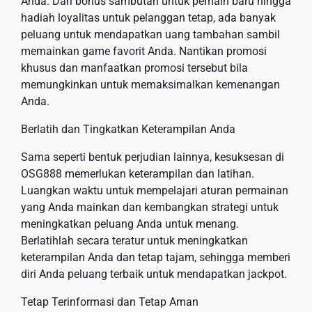
Anda. Dari bonus sambutan untuk pemain baru hingga
hadiah loyalitas untuk pelanggan tetap, ada banyak
peluang untuk mendapatkan uang tambahan sambil
memainkan game favorit Anda. Nantikan promosi
khusus dan manfaatkan promosi tersebut bila
memungkinkan untuk memaksimalkan kemenangan
Anda.
Berlatih dan Tingkatkan Keterampilan Anda
Sama seperti bentuk perjudian lainnya, kesuksesan di
OSG888 memerlukan keterampilan dan latihan.
Luangkan waktu untuk mempelajari aturan permainan
yang Anda mainkan dan kembangkan strategi untuk
meningkatkan peluang Anda untuk menang.
Berlatihlah secara teratur untuk meningkatkan
keterampilan Anda dan tetap tajam, sehingga memberi
diri Anda peluang terbaik untuk mendapatkan jackpot.
Tetap Terinformasi dan Tetap Aman