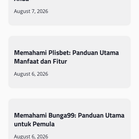
August 7, 2026
Memahami Plisbet: Panduan Utama
Manfaat dan Fitur
August 6, 2026
Memahami Bunga99: Panduan Utama
untuk Pemula
August 6, 2026