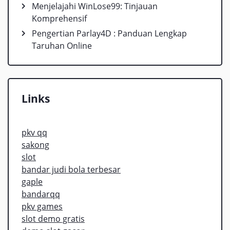
Menjelajahi WinLose99: Tinjauan
Komprehensif
Pengertian Parlay4D : Panduan Lengkap
Taruhan Online
Links
pkv qq
sakong
slot
bandar judi bola terbesar
gaple
bandarqq
pkv games
slot demo gratis