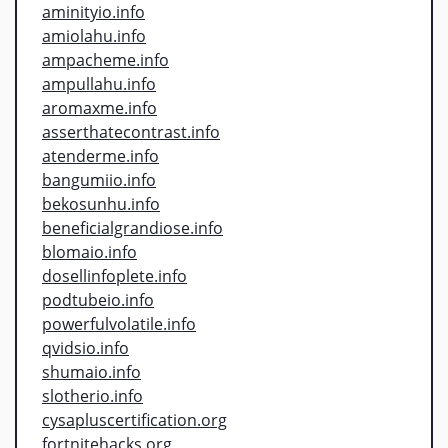
aminityio.info
amiolahu.info
ampacheme.info
ampullahu.info
aromaxme.info
asserthatecontrast.info
atenderme.info
bangumiio.info
bekosunhu.info
beneficialgrandiose.info
blomaio.info
dosellinfoplete.info
podtubeio.info
powerfulvolatile.info
qvidsio.info
shumaio.info
slotherio.info
cysapluscertification.org
fortnitehacks.org