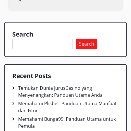
Search
Search
Recent Posts
Temukan Dunia JurusCasino yang
Menyenangkan: Panduan Utama Anda
Memahami Plisbet: Panduan Utama Manfaat
dan Fitur
Memahami Bunga99: Panduan Utama untuk
Pemula