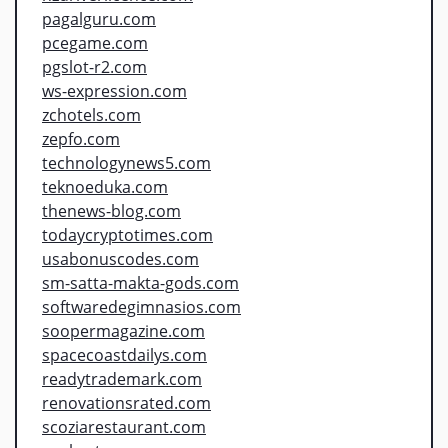
pagalguru.com
pcegame.com
pgslot-r2.com
ws-expression.com
zchotels.com
zepfo.com
technologynews5.com
teknoeduka.com
thenews-blog.com
todaycryptotimes.com
usabonuscodes.com
sm-satta-makta-gods.com
softwaredegimnasios.com
soopermagazine.com
spacecoastdailys.com
readytrademark.com
renovationsrated.com
scoziarestaurant.com