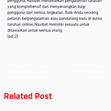
pengguna, Navibet menawarkan pengalaman taruhan
yang komprehensif dan menyenangkan bagi
pengguna dari semua tingkatan. Baik Anda seorang
petaruh berpengalaman atau pendatang baru di dunia
taruhan online, Navibet memiliki sesuatu untuk
ditawarkan untuk semua orang.
[ad_2]
Post
Menjelajahi
Temukan Keajaiban
Kemungkinan Tanpa
Safari88: Permata
navigation
Batas dengan LEGO77:
Tersembunyi di Jantung
Panduan Kreativitas
Afrika
Related Post