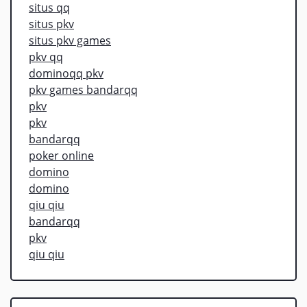
situs qq
situs pkv
situs pkv games
pkv qq
dominoqq pkv
pkv games bandarqq
pkv
pkv
bandarqq
poker online
domino
domino
qiu qiu
bandarqq
pkv
qiu qiu