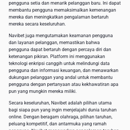
pengguna setia dan menarik pelanggan baru. Ini dapat
membantu pengguna memaksimalkan kemenangan
mereka dan meningkatkan pengalaman bertaruh
mereka secara keseluruhan.
Navibet juga mengutamakan keamanan pengguna
dan layanan pelanggan, memastikan bahwa
pengguna dapat bertaruh dengan percaya diri dan
ketenangan pikiran. Platform ini menggunakan
teknologi enkripsi canggih untuk melindungi data
pengguna dan informasi keuangan, dan menawarkan
dukungan pelanggan yang andal untuk membantu
pengguna dengan pertanyaan atau kekhawatiran apa
pun yang mungkin mereka miliki.
Secara keseluruhan, Navibet adalah pilihan utama
bagi siapa pun yang ingin menjelajahi dunia taruhan
online. Dengan beragam olahraga, pilihan taruhan,
peluang kompetitif, dan antarmuka yang ramah