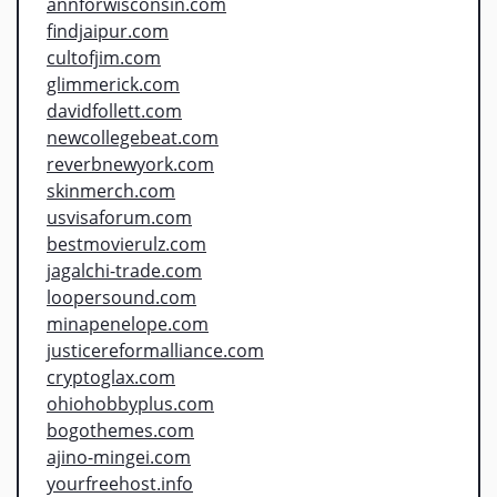
annforwisconsin.com
findjaipur.com
cultofjim.com
glimmerick.com
davidfollett.com
newcollegebeat.com
reverbnewyork.com
skinmerch.com
usvisaforum.com
bestmovierulz.com
jagalchi-trade.com
loopersound.com
minapenelope.com
justicereformalliance.com
cryptoglax.com
ohiohobbyplus.com
bogothemes.com
ajino-mingei.com
yourfreehost.info