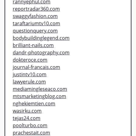
rannyephul.com
reportradar360.com
swaggyfashion.com
taraftariumtv10.com
questionquery.com
bodybuildinglegend.com
brilliant-nails.com
dandr-photography.com
dokteroce.com
journal-francais.com
justintv10.com
lawyerule.com
mediamingleseaco.com
mtsmarketingblog.com
nghekiemtien.com
wasirku.com
tejas24.com
poolturbo.com
prachestait.com