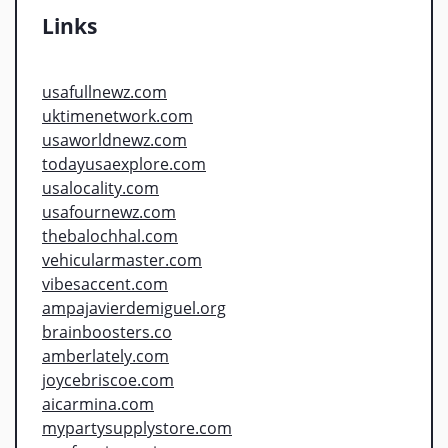
Links
usafullnewz.com
uktimenetwork.com
usaworldnewz.com
todayusaexplore.com
usalocality.com
usafournewz.com
thebalochhal.com
vehicularmaster.com
vibesaccent.com
ampajavierdemiguel.org
brainboosters.co
amberlately.com
joycebriscoe.com
aicarmina.com
mypartysupplystore.com