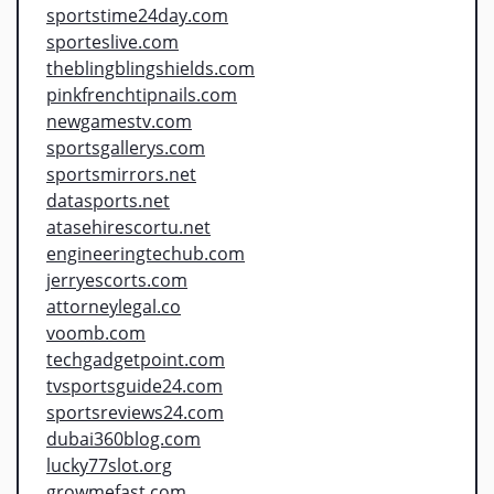
sportstime24day.com
sporteslive.com
theblingblingshields.com
pinkfrenchtipnails.com
newgamestv.com
sportsgallerys.com
sportsmirrors.net
datasports.net
atasehirescortu.net
engineeringtechub.com
jerryescorts.com
attorneylegal.co
voomb.com
techgadgetpoint.com
tvsportsguide24.com
sportsreviews24.com
dubai360blog.com
lucky77slot.org
growmefast.com