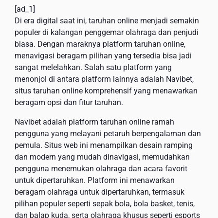
[ad_1]
Di era digital saat ini, taruhan online menjadi semakin
populer di kalangan penggemar olahraga dan penjudi
biasa. Dengan maraknya platform taruhan online,
menavigasi beragam pilihan yang tersedia bisa jadi
sangat melelahkan. Salah satu platform yang
menonjol di antara platform lainnya adalah Navibet,
situs taruhan online komprehensif yang menawarkan
beragam opsi dan fitur taruhan.
Navibet adalah platform taruhan online ramah
pengguna yang melayani petaruh berpengalaman dan
pemula. Situs web ini menampilkan desain ramping
dan modern yang mudah dinavigasi, memudahkan
pengguna menemukan olahraga dan acara favorit
untuk dipertaruhkan. Platform ini menawarkan
beragam olahraga untuk dipertaruhkan, termasuk
pilihan populer seperti sepak bola, bola basket, tenis,
dan balap kuda, serta olahraga khusus seperti esports