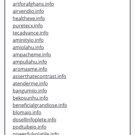
artforafghans.info
airvendio.info
healthexe.info
puretecx.info
tecadvance.info
aminityio.info
amiolahu.info
ampacheme.info
ampullahu.info
aromaxme.info
asserthatecontrast.info
atenderme.info
bangumiio.info
bekosunhu.info
beneficialgrandiose.info
blomaio.info
dosellinfoplete.info
podtubeio.info
powerfulvolatile.info