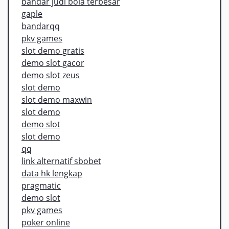
bandar judi bola terbesar
gaple
bandarqq
pkv games
slot demo gratis
demo slot gacor
demo slot zeus
slot demo
slot demo maxwin
slot demo
demo slot
slot demo
qq
link alternatif sbobet
data hk lengkap
pragmatic
demo slot
pkv games
poker online