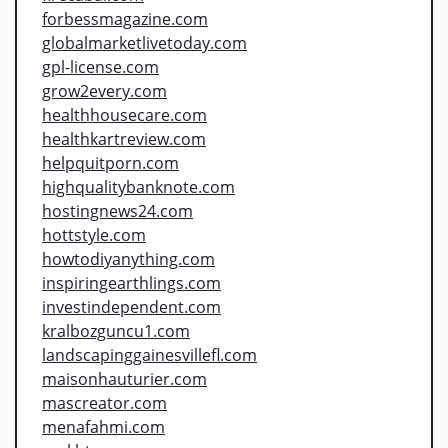
forbessmagazine.com
globalmarketlivetoday.com
gpl-license.com
grow2every.com
healthhousecare.com
healthkartreview.com
helpquitporn.com
highqualitybanknote.com
hostingnews24.com
hottstyle.com
howtodiyanything.com
inspiringearthlings.com
investindependent.com
kralbozguncu1.com
landscapinggainesvillefl.com
maisonhauturier.com
mascreator.com
menafahmi.com