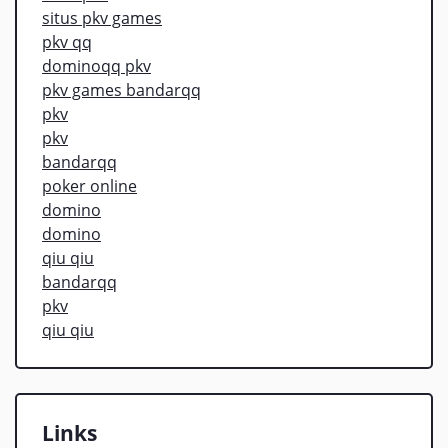
situs pkv games
pkv qq
dominoqq pkv
pkv games bandarqq
pkv
pkv
bandarqq
poker online
domino
domino
qiu qiu
bandarqq
pkv
qiu qiu
Links