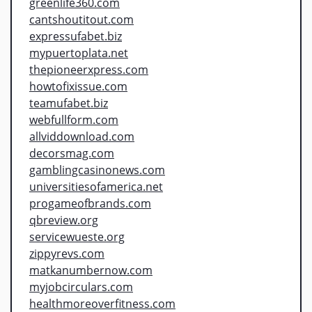
greenlife360.com
cantshoutitout.com
expressufabet.biz
mypuertoplata.net
thepioneerxpress.com
howtofixissue.com
teamufabet.biz
webfullform.com
allviddownload.com
decorsmag.com
gamblingcasinonews.com
universitiesofamerica.net
progameofbrands.com
qbreview.org
servicewueste.org
zippyrevs.com
matkanumbernow.com
myjobcirculars.com
healthmoreoverfitness.com