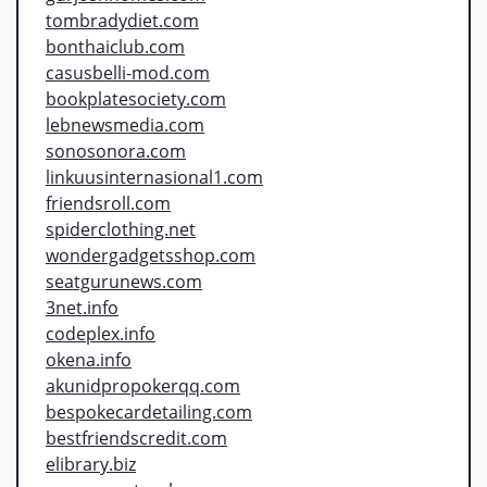
tombradydiet.com
bonthaiclub.com
casusbelli-mod.com
bookplatesociety.com
lebnewsmedia.com
sonosonora.com
linkuusinternasional1.com
friendsroll.com
spiderclothing.net
wondergadgetsshop.com
seatgurunews.com
3net.info
codeplex.info
okena.info
akunidpropokerqq.com
bespokecardetailing.com
bestfriendscredit.com
elibrary.biz