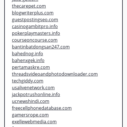
thecarepet.com
blogwriterplus.com
guestpostingseo.com
casinogambitpro.info
pokerplaymasters.info
courseoncourse.com
bantinbatdongsan247.com
bahednog.info
bahenxgek.info
pertamaskre.com
threadsvideoandphotodownloader.com
techgiddy.com
usalivenetwork.com
jackpotrushonline.info
ucnewshindi.com
freecellphonedatabase.com
gamersrope.com
exellewebmedia.com