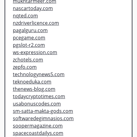
mukhtarmeer.com
nascartoday.com
nqted.com
nzdriverlicence.com
pagalguru.com
pcegame.com
pgslot-r2.com
ws-expression.com
zchotels.com
zepfo.com
technologynews5.com
teknoeduka.com
thenews-blog.com
todaycryptotimes.com
usabonuscodes.com
sm-satta-makta-gods.com
softwaredegimnasios.com
soopermagazine.com
spacecoastdailys.com