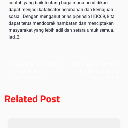
contoh yang baik tentang bagaimana pendidikan
dapat menjadi katalisator perubahan dan kemajuan
sosial. Dengan menganut prinsip-prinsip HBC69, kita
dapat terus mendobrak hambatan dan menciptakan
masyarakat yang lebih adil dan setara untuk semua.
[ad_2]
Post
Bagaimana OSG888
Temui Jos55: Seniman
merevolusi industri
di Balik Kreasi yang
navigation
kasino online
Menawan
Related Post