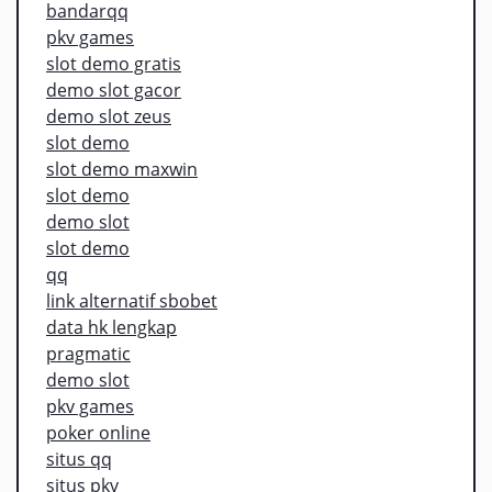
bandarqq
pkv games
slot demo gratis
demo slot gacor
demo slot zeus
slot demo
slot demo maxwin
slot demo
demo slot
slot demo
qq
link alternatif sbobet
data hk lengkap
pragmatic
demo slot
pkv games
poker online
situs qq
situs pkv