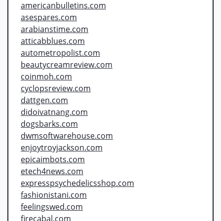
americanbulletins.com
asespares.com
arabianstime.com
atticabblues.com
autometropolist.com
beautycreamreview.com
coinmoh.com
cyclopsreview.com
dattgen.com
didoivatnang.com
dogsbarks.com
dwmsoftwarehouse.com
enjoytroyjackson.com
epicaimbots.com
etech4news.com
expresspsychedelicsshop.com
fashionistani.com
feelingswed.com
firecabal.com