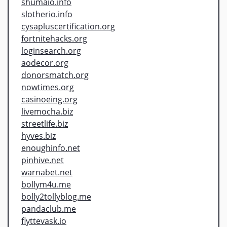
shumaio.info
slotherio.info
cysapluscertification.org
fortnitehacks.org
loginsearch.org
aodecor.org
donorsmatch.org
nowtimes.org
casinoeing.org
livemocha.biz
streetlife.biz
hyves.biz
enoughinfo.net
pinhive.net
warnabet.net
bollym4u.me
bolly2tollyblog.me
pandaclub.me
flyttevask.io