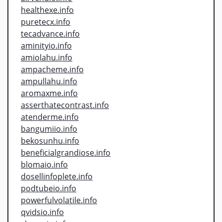
healthexe.info
puretecx.info
tecadvance.info
aminityio.info
amiolahu.info
ampacheme.info
ampullahu.info
aromaxme.info
asserthatecontrast.info
atenderme.info
bangumiio.info
bekosunhu.info
beneficialgrandiose.info
blomaio.info
dosellinfoplete.info
podtubeio.info
powerfulvolatile.info
qvidsio.info