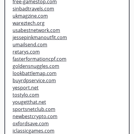
free-gamestop.com
sinbadtravels.com
ukmagzine.com
wareztech.org
usabestnetwork.com
jessepinkmanoutfit.com
umailsend.com
retarys.com
fasterformationcpf.com
goldensnuggles.com
lookbattlemap.com
buyrdpservice.com
yesport.net
tostylo.com
yougetthat.net
sportsnetclub.com
newbestcrypto.com
oxfordsave.com
iclassicgames.com