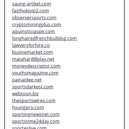
saung-artikel.com
fasthokivip2.com
observersports.com
cryptominingplus.com
aquinoticiaspe.com
longhairedfrenchbulldog.com
lawyersforhire.co
businemarket.com
matahari88play.net
moneydescriptor.com
youthsmagazine.com
painaidee.net
sportsdarkest.com
webtoon.biz
thesportswires.com
hyungpro.com
sportingnewsnet.com
sportstime24day.com
sporteslive.com