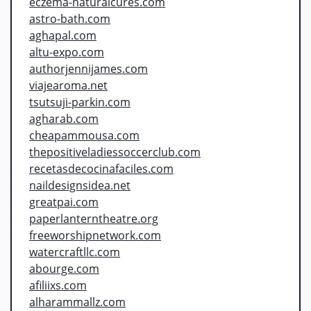
eczema-naturalcures.com
astro-bath.com
aghapal.com
altu-expo.com
authorjennijames.com
viajearoma.net
tsutsuji-parkin.com
agharab.com
cheapammousa.com
thepositiveladiessoccerclub.com
recetasdecocinafaciles.com
naildesignsidea.net
greatpai.com
paperlanterntheatre.org
freeworshipnetwork.com
watercraftllc.com
abourge.com
afiliixs.com
alharammallz.com