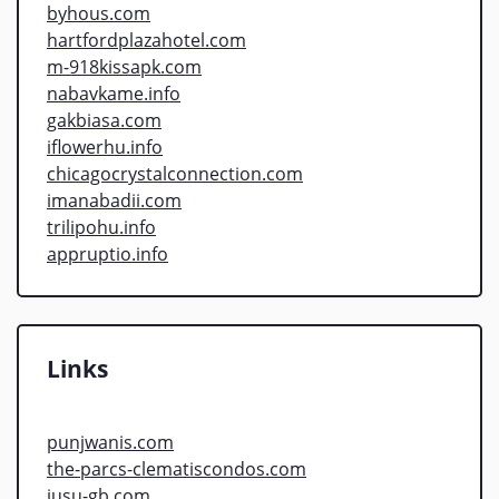
byhous.com
hartfordplazahotel.com
m-918kissapk.com
nabavkame.info
gakbiasa.com
iflowerhu.info
chicagocrystalconnection.com
imanabadii.com
trilipohu.info
appruptio.info
Links
punjwanis.com
the-parcs-clematiscondos.com
jusu-gb.com