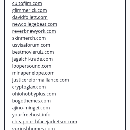
cultofjim.com
glimmerick.com
davidfollett.com
newcollegebeat.com
reverbnewyork.com
skinmerch.com
usvisaforum.com
bestmovierulz.com
jagalchi-trade.com
loopersound.com
minapenelope.com
justicereformalliance.com
cryptoglax.com
ohiohobbyplus.com
bogothemes.com
ajino-mingei.com
yourfreehost.info
cheapnorthfacejacketsm.com
gurjoshhomes.com