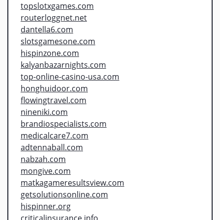
topslotxgames.com
routerloggnet.net
dantella6.com
slotsgamesone.com
hispinzone.com
kalyanbazarnights.com
top-online-casino-usa.com
honghuidoor.com
flowingtravel.com
nineniki.com
brandiospecialists.com
medicalcare7.com
adtennaball.com
nabzah.com
mongive.com
matkagameresultsview.com
getsolutionsonline.com
hispinner.org
criticalinsurance.info