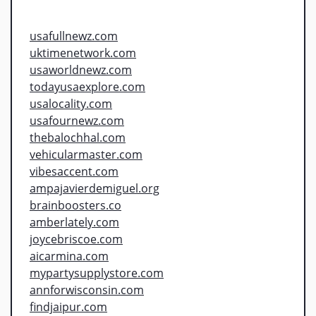
usafullnewz.com
uktimenetwork.com
usaworldnewz.com
todayusaexplore.com
usalocality.com
usafournewz.com
thebalochhal.com
vehicularmaster.com
vibesaccent.com
ampajavierdemiguel.org
brainboosters.co
amberlately.com
joycebriscoe.com
aicarmina.com
mypartysupplystore.com
annforwisconsin.com
findjaipur.com