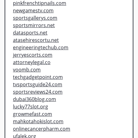
pinkfrenchtipnails.com
newgamestv.com
sportsgallerys.com
sportsmirrors.net
datasports.net
atasehirescortu.net
engineeringtechub.com
jerryescorts.com
attorneylegal.co
voomb.com
techgadgetpoint.com
tvsportsguide24.com
sportsreviews24.com
dubai360blog.com
lucky77slot.org
growmefast.com
mahkotahokislot.com
onlinecancerpharm.com
ufalek.org