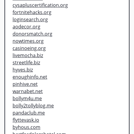
cysapluscertification.org
fortnitehacks.org
loginsearch.org
aodecor.org
donorsmatch.org
nowtimes.org
casinoeing.org
livemocha.biz
streetlife.biz
hyves.biz
enoughinfo.net
pinhive.net
warnabet.net
bollym4u.me
bolly2tollyblog.me
pandaclub.me
flyttevask.io
byhous.com