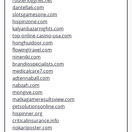
routerloggnet.net
dantella6.com
slotsgamesone.com
hispinzone.com
kalyanbazarnights.com
top-online-casino-usa.com
honghuidoor.com
flowingtravel.com
nineniki.com
brandiospecialists.com
medicalcare7.com
adtennaball.com
nabzah.com
mongive.com
matkagameresultsview.com
getsolutionsonline.com
hispinner.org
criticalinsurance.info
nokariposter.com