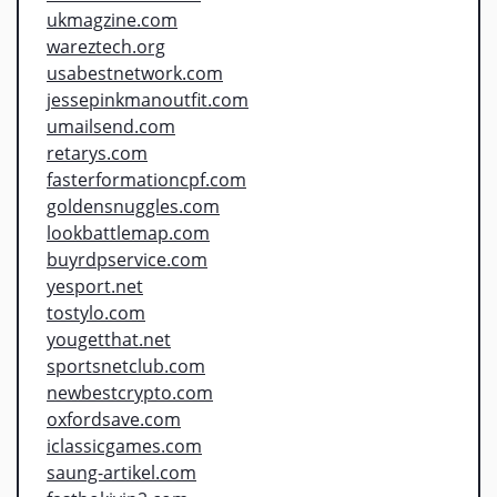
ukmagzine.com
wareztech.org
usabestnetwork.com
jessepinkmanoutfit.com
umailsend.com
retarys.com
fasterformationcpf.com
goldensnuggles.com
lookbattlemap.com
buyrdpservice.com
yesport.net
tostylo.com
yougetthat.net
sportsnetclub.com
newbestcrypto.com
oxfordsave.com
iclassicgames.com
saung-artikel.com