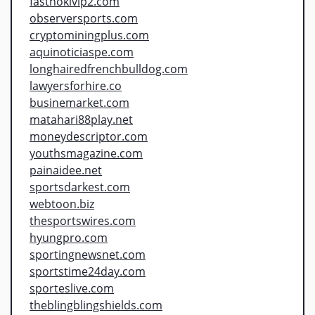
fasthokivip2.com
observersports.com
cryptominingplus.com
aquinoticiaspe.com
longhairedfrenchbulldog.com
lawyersforhire.co
businemarket.com
matahari88play.net
moneydescriptor.com
youthsmagazine.com
painaidee.net
sportsdarkest.com
webtoon.biz
thesportswires.com
hyungpro.com
sportingnewsnet.com
sportstime24day.com
sporteslive.com
theblingblingshields.com