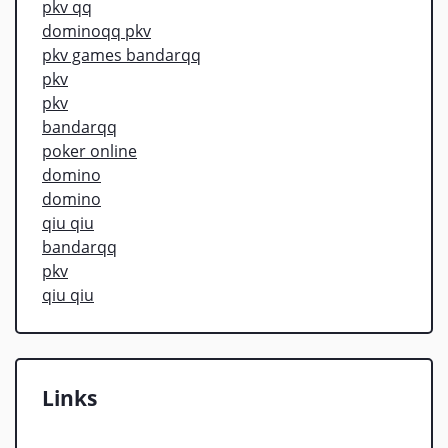
pkv qq
dominoqq pkv
pkv games bandarqq
pkv
pkv
bandarqq
poker online
domino
domino
qiu qiu
bandarqq
pkv
qiu qiu
Links