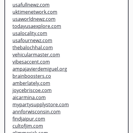
usafullnewz.com
uktimenetwork.com
usaworldnewz.com
todayusaexplore.com
usalocality.com
usafournewz.com
thebalochhal.com
vehicularmaster.com
vibesaccent.com
ampajavierdemiguel.org
brainboosters.co
amberlately.com
joycebriscoe.com
aicarmina.com
mypartysupplystore.com
annforwisconsin.com
findjaipur.com
cultofjim.com
glimmerick.com