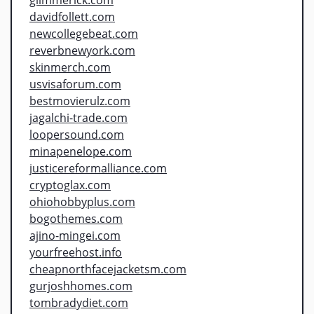
davidfollett.com
newcollegebeat.com
reverbnewyork.com
skinmerch.com
usvisaforum.com
bestmovierulz.com
jagalchi-trade.com
loopersound.com
minapenelope.com
justicereformalliance.com
cryptoglax.com
ohiohobbyplus.com
bogothemes.com
ajino-mingei.com
yourfreehost.info
cheapnorthfacejacketsm.com
gurjoshhomes.com
tombradydiet.com