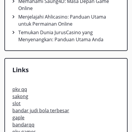
Memahami Saung4D: Masa Depan Game
Online
Menjelajahi Ahlicasino: Panduan Utama
untuk Permainan Online
Temukan Dunia JurusCasino yang
Menyenangkan: Panduan Utama Anda
Links
pkv qq
sakong
slot
bandar judi bola terbesar
gaple
bandarqq
pkv games