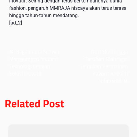
inovatif. Seiring dengan terus berkembangnya dunia
fashion, pengaruh MMRAJA niscaya akan terus terasa
hingga tahun-tahun mendatang.
[ad_2]
Post
Bagaimana Se7win
Dari Slot hingga
Mengganggu Industri
Taruhan Olahraga:
navigation
Teknologi dengan
Temukan Permainan
Solusi Inovatif
Favorit Anda di
Kitabet88
Related Post