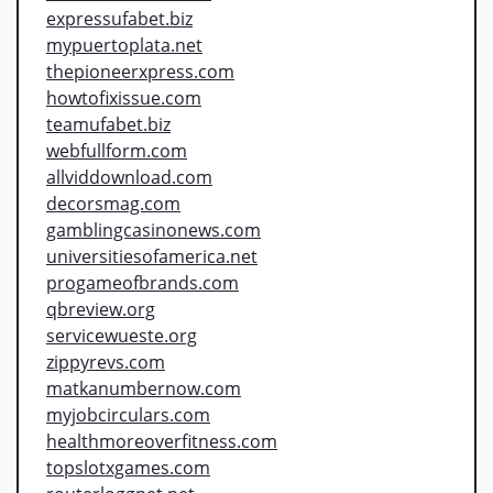
expressufabet.biz
mypuertoplata.net
thepioneerxpress.com
howtofixissue.com
teamufabet.biz
webfullform.com
allviddownload.com
decorsmag.com
gamblingcasinonews.com
universitiesofamerica.net
progameofbrands.com
qbreview.org
servicewueste.org
zippyrevs.com
matkanumbernow.com
myjobcirculars.com
healthmoreoverfitness.com
topslotxgames.com