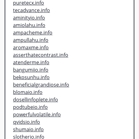
puretecx.info
tecadvance.info
aminityio.info
amiolahu.info
ampacheme.info
ampullahu.info
aromaxme.info
asserthatecontrast.info
atenderme.info
bangumiio.info
bekosunhu.info
beneficialgrandiose.info
blomaio.info
dosellinfoplete.info
podtubeio.info
powerfulvolatile.info
qvidsio.info
shumaio.info
slotherio.info