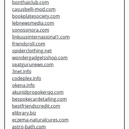
bonthaiclub.com
casusbelli-mod.com
bookplatesociety.com
lebnewsmedia.com
sonosonora.com
linkuusinternasional1.com
friendsroll.com
spiderclothing.net
wondergadgetsshop.com
seatgurunews.com
3net.info
codeplex.info
okena.info
akunidpropokerqq.com
bespokecardetailing.com
bestfriendscredit.com
elibrary.biz
eczema-naturalcures.com
astro-bath.com