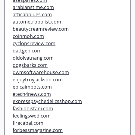
arabianstime.com
atticabblues.com
autometropolist.com
beautycreamreview.com
coinmoh.com
cyclopsreview.com
dattgen.com
didoivatnang.com
dogsbarks.com
dwmsoftwarehouse.com
enjoytroyjackson.com
epicaimbots.com
etech4news.com
expresspsychedelicsshop.com
fashionistani.com
feelingswed.com
firecabal.com
forbessmagazine.com