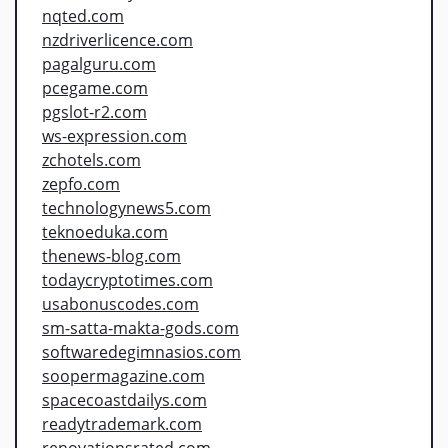
nqted.com
nzdriverlicence.com
pagalguru.com
pcegame.com
pgslot-r2.com
ws-expression.com
zchotels.com
zepfo.com
technologynews5.com
teknoeduka.com
thenews-blog.com
todaycryptotimes.com
usabonuscodes.com
sm-satta-makta-gods.com
softwaredegimnasios.com
soopermagazine.com
spacecoastdailys.com
readytrademark.com
renovationsrated.com