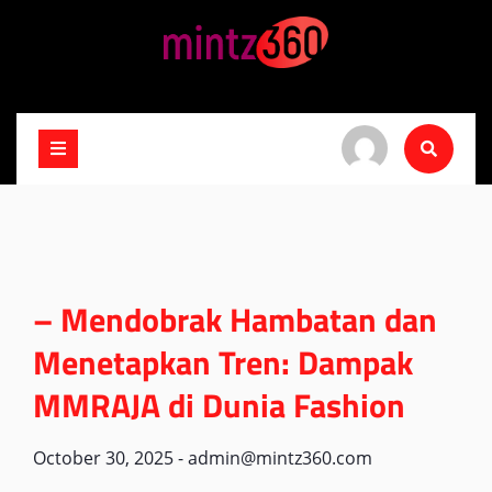
Skip
to
content
– Mendobrak Hambatan dan
Menetapkan Tren: Dampak
MMRAJA di Dunia Fashion
October 30, 2025
-
admin@mintz360.com