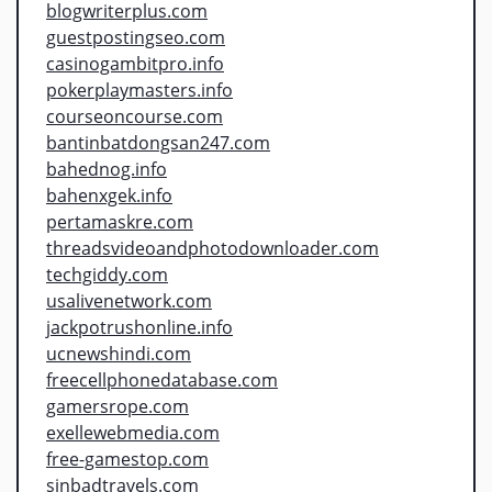
blogwriterplus.com
guestpostingseo.com
casinogambitpro.info
pokerplaymasters.info
courseoncourse.com
bantinbatdongsan247.com
bahednog.info
bahenxgek.info
pertamaskre.com
threadsvideoandphotodownloader.com
techgiddy.com
usalivenetwork.com
jackpotrushonline.info
ucnewshindi.com
freecellphonedatabase.com
gamersrope.com
exellewebmedia.com
free-gamestop.com
sinbadtravels.com