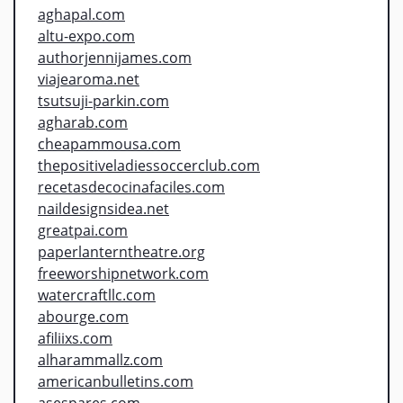
aghapal.com
altu-expo.com
authorjennijames.com
viajearoma.net
tsutsuji-parkin.com
agharab.com
cheapammousa.com
thepositiveladiessoccerclub.com
recetasdecocinafaciles.com
naildesignsidea.net
greatpai.com
paperlanterntheatre.org
freeworshipnetwork.com
watercraftllc.com
abourge.com
afiliixs.com
alharammallz.com
americanbulletins.com
asespares.com