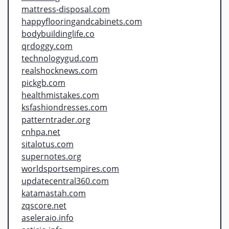
mattress-disposal.com
happyflooringandcabinets.com
bodybuildinglife.co
qrdoggy.com
technologygud.com
realshocknews.com
pickgb.com
healthmistakes.com
ksfashiondresses.com
patterntrader.org
cnhpa.net
sitalotus.com
supernotes.org
worldsportsempires.com
updatecentral360.com
katamastah.com
zqscore.net
aseleraio.info