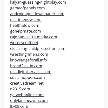
kalyan-guessing-nightplay.com
gameofpanels.com
androidappsdownloader.com
usetimenow.com
healthblow.com
gohelpmate.com
rajdhani-satta-matka.com
writerscraft.net
elearning-childprotection.com
wrestling4mena.com
knowledgeforall.info
brand2lastio.com
usadigitalservices.com
socialhoppers.com
creativedream.net
n2315.com
getwebonline.com
onlyfansheaven.com
lky08.com