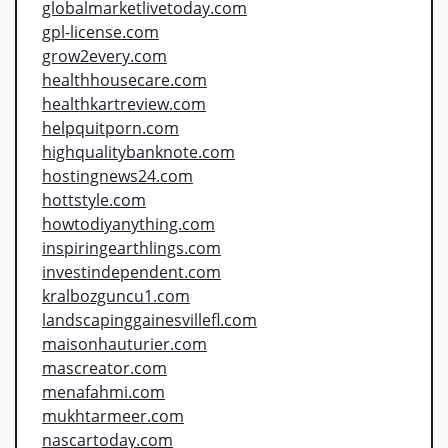
globalmarketlivetoday.com
gpl-license.com
grow2every.com
healthhousecare.com
healthkartreview.com
helpquitporn.com
highqualitybanknote.com
hostingnews24.com
hottstyle.com
howtodiyanything.com
inspiringearthlings.com
investindependent.com
kralbozguncu1.com
landscapinggainesvillefl.com
maisonhauturier.com
mascreator.com
menafahmi.com
mukhtarmeer.com
nascartoday.com