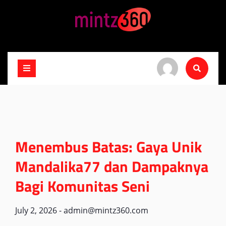
Skip
to
content
Menembus Batas: Gaya Unik
Mandalika77 dan Dampaknya
Bagi Komunitas Seni
July 2, 2026
-
admin@mintz360.com