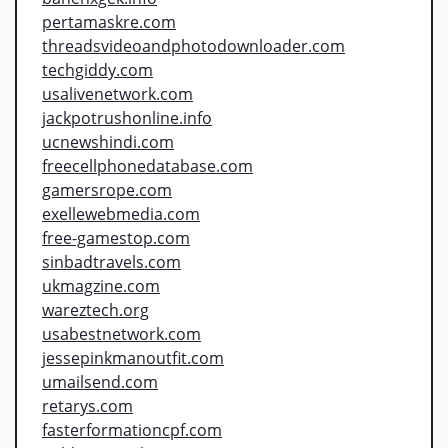
pertamaskre.com
threadsvideoandphotodownloader.com
techgiddy.com
usalivenetwork.com
jackpotrushonline.info
ucnewshindi.com
freecellphonedatabase.com
gamersrope.com
exellewebmedia.com
free-gamestop.com
sinbadtravels.com
ukmagzine.com
wareztech.org
usabestnetwork.com
jessepinkmanoutfit.com
umailsend.com
retarys.com
fasterformationcpf.com