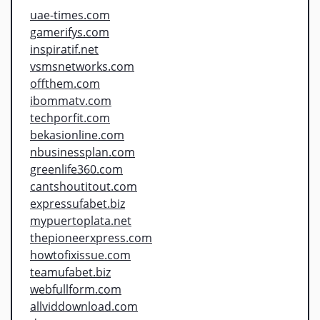
uae-times.com
gamerifys.com
inspiratif.net
vsmsnetworks.com
offthem.com
ibommatv.com
techporfit.com
bekasionline.com
nbusinessplan.com
greenlife360.com
cantshoutitout.com
expressufabet.biz
mypuertoplata.net
thepioneerxpress.com
howtofixissue.com
teamufabet.biz
webfullform.com
allviddownload.com