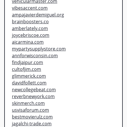
vehicularmaster.com
vibesaccent.com
ampajavierdemiguel.org
brainboosters.co
amberlately.com
joycebriscoe.com
aicarmina.com
mypartysupplystore.com
annforwisconsin.com
findjaipur.com
cultofjim.com
glimmerick.com
davidfollett.com
newcollegebeat.com
reverbnewyork.com
skinmerch.com
usvisaforum.com
bestmovierulz.com
jagalchi-trade.com