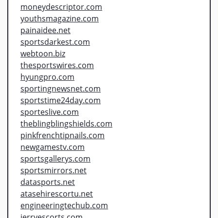
moneydescriptor.com
youthsmagazine.com
painaidee.net
sportsdarkest.com
webtoon.biz
thesportswires.com
hyungpro.com
sportingnewsnet.com
sportstime24day.com
sporteslive.com
theblingblingshields.com
pinkfrenchtipnails.com
newgamestv.com
sportsgallerys.com
sportsmirrors.net
datasports.net
atasehirescortu.net
engineeringtechub.com
jerryescorts.com