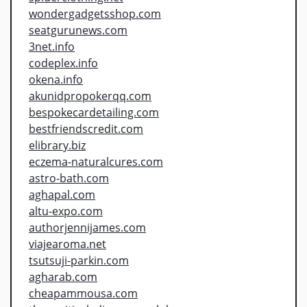
wondergadgetsshop.com
seatgurunews.com
3net.info
codeplex.info
okena.info
akunidpropokerqq.com
bespokecardetailing.com
bestfriendscredit.com
elibrary.biz
eczema-naturalcures.com
astro-bath.com
aghapal.com
altu-expo.com
authorjennijames.com
viajearoma.net
tsutsuji-parkin.com
agharab.com
cheapammousa.com