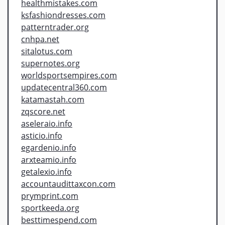
healthmistakes.com
ksfashiondresses.com
patterntrader.org
cnhpa.net
sitalotus.com
supernotes.org
worldsportsempires.com
updatecentral360.com
katamastah.com
zqscore.net
aseleraio.info
asticio.info
egardenio.info
arxteamio.info
getalexio.info
accountaudittaxcon.com
prymprint.com
sportkeeda.org
besttimespend.com