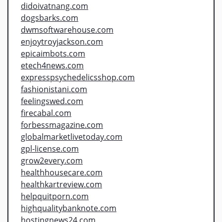
didoivatnang.com
dogsbarks.com
dwmsoftwarehouse.com
enjoytroyjackson.com
epicaimbots.com
etech4news.com
expresspsychedelicsshop.com
fashionistani.com
feelingswed.com
firecabal.com
forbessmagazine.com
globalmarketlivetoday.com
gpl-license.com
grow2every.com
healthhousecare.com
healthkartreview.com
helpquitporn.com
highqualitybanknote.com
hostingnews24.com