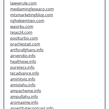
lawyerule.com
mediamingleseaco.com
mtsmarketingblog.com
nghekiemtien.com
wasirku.com
tejas24.com
poolturbo.com
prachestait.com
artforafghans.info
airvendio.info
healthexe.info
puretecx.info
tecadvance.info
aminityio.info
amiolahu.info
ampacheme.info
ampullahu.info
aromaxme.info
asserthatecontrast.info