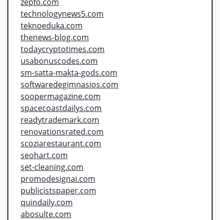
zepfo.com
technologynews5.com
teknoeduka.com
thenews-blog.com
todaycryptotimes.com
usabonuscodes.com
sm-satta-makta-gods.com
softwaredegimnasios.com
soopermagazine.com
spacecoastdailys.com
readytrademark.com
renovationsrated.com
scoziarestaurant.com
seohart.com
set-cleaning.com
promodesignai.com
publicistspaper.com
quindaily.com
abosulte.com