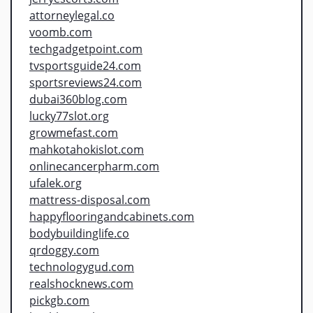
attorneylegal.co
voomb.com
techgadgetpoint.com
tvsportsguide24.com
sportsreviews24.com
dubai360blog.com
lucky77slot.org
growmefast.com
mahkotahokislot.com
onlinecancerpharm.com
ufalek.org
mattress-disposal.com
happyflooringandcabinets.com
bodybuildinglife.co
qrdoggy.com
technologygud.com
realshocknews.com
pickgb.com