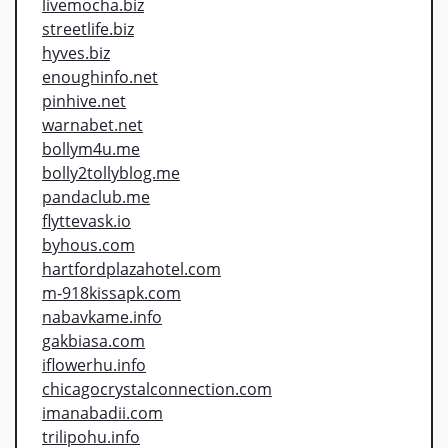
livemocha.biz
streetlife.biz
hyves.biz
enoughinfo.net
pinhive.net
warnabet.net
bollym4u.me
bolly2tollyblog.me
pandaclub.me
flyttevask.io
byhous.com
hartfordplazahotel.com
m-918kissapk.com
nabavkame.info
gakbiasa.com
iflowerhu.info
chicagocrystalconnection.com
imanabadii.com
trilipohu.info