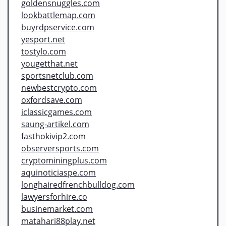
goldensnuggles.com
lookbattlemap.com
buyrdpservice.com
yesport.net
tostylo.com
yougetthat.net
sportsnetclub.com
newbestcrypto.com
oxfordsave.com
iclassicgames.com
saung-artikel.com
fasthokivip2.com
observersports.com
cryptominingplus.com
aquinoticiaspe.com
longhairedfrenchbulldog.com
lawyersforhire.co
businemarket.com
matahari88play.net