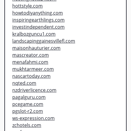
hottstyle.com
howtodiyanything.com
inspiringearthlings.com
investindependent.com
kralbozguncu1.com
landscapinggainesvillefl.com
maisonhauturier.com
mascreator.com
menafahmi.com
mukhtarmeer.com
nascartoday.com
nqted.com
nzdriverlicence.com
pagalguru.com
pcegame.com
pgslot-r2.com
ws-expression.com
zchotels.com