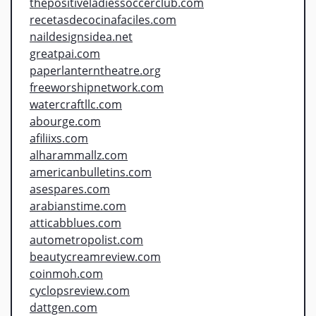
thepositiveladiessoccerclub.com
recetasdecocinafaciles.com
naildesignsidea.net
greatpai.com
paperlanterntheatre.org
freeworshipnetwork.com
watercraftllc.com
abourge.com
afiliixs.com
alharammallz.com
americanbulletins.com
asespares.com
arabianstime.com
atticabblues.com
autometropolist.com
beautycreamreview.com
coinmoh.com
cyclopsreview.com
dattgen.com