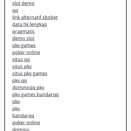
slot demo
qq
link alternatif sbobet
data hk lengkap
pragmatic
demo slot
pkv games
poker online
situs qq
situs pkv
situs pkv games
pkv qq
dominoqq pkv
pkv games bandarqq
pkv
pkv
bandarqq
poker online
domino