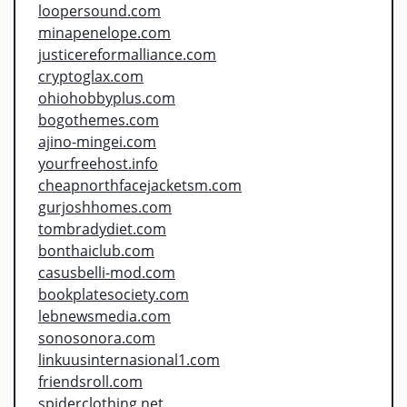
loopersound.com
minapenelope.com
justicereformalliance.com
cryptoglax.com
ohiohobbyplus.com
bogothemes.com
ajino-mingei.com
yourfreehost.info
cheapnorthfacejacketsm.com
gurjoshhomes.com
tombradydiet.com
bonthaiclub.com
casusbelli-mod.com
bookplatesociety.com
lebnewsmedia.com
sonosonora.com
linkuusinternasional1.com
friendsroll.com
spiderclothing.net