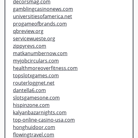
decorsmag.com
gamblingcasinonews.com
universitiesofamerica.net
progameofbrands.com
qbreview.org
servicewueste.org
zippyrevs.com
matkanumbernow.com
myjobcirculars.com
healthmoreoverfitness.com
topslotxgames.com
routerloggnet.net
dantella6.com
slotsgamesone.com
hispinzone.com
kalyanbazarnights.com
top-online-casino-usa.com
honghuidoor.com
flowingtravel.com