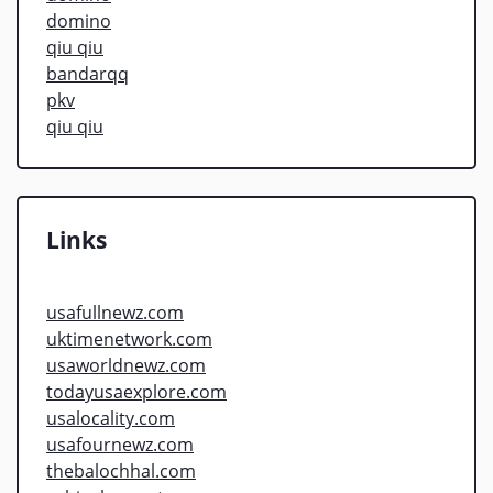
domino
qiu qiu
bandarqq
pkv
qiu qiu
Links
usafullnewz.com
uktimenetwork.com
usaworldnewz.com
todayusaexplore.com
usalocality.com
usafournewz.com
thebalochhal.com