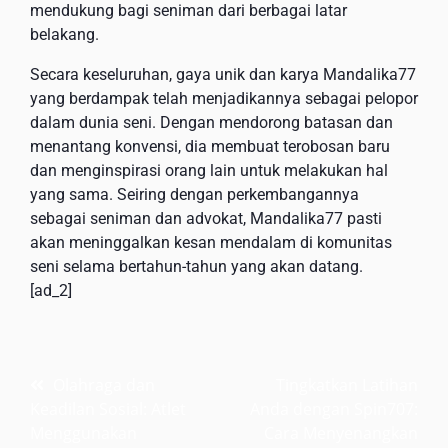
mendukung bagi seniman dari berbagai latar
belakang.
Secara keseluruhan, gaya unik dan karya Mandalika77
yang berdampak telah menjadikannya sebagai pelopor
dalam dunia seni. Dengan mendorong batasan dan
menantang konvensi, dia membuat terobosan baru
dan menginspirasi orang lain untuk melakukan hal
yang sama. Seiring dengan perkembangannya
sebagai seniman dan advokat, Mandalika77 pasti
akan meninggalkan kesan mendalam di komunitas
seni selama bertahun-tahun yang akan datang.
[ad_2]
Post
Olahraga dan
Tingkatkan Latihan
Keadilan Sosial: Atlet
Anda dengan Spin707:
navigation
Menggunakan
Cara Menyenangkan