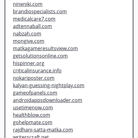
nineniki.com
brandiospecialists.com
medicalcare7.com
adtennaball.com
nabzah.com
mongive.com
matkagameresultsview.com
getsolutionsonline.com
hispinner.org
criticalinsurance.info
nokariposter.com
kalyan-guessing-nightplay.com
gameofpanels.com
androidappsdownloader.com
usetimenow.com
healthblow.com
gohelpmate.com
rajdhani-satta-matka.com
writerscraft.net