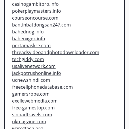
casinogambitpro.info
pokerplaymasters.info
courseoncourse.com
bantinbatdongsan247.com
bahednog.info
bahenxgek.info
pertamaskre.com
threadsvideoandphotodownloader.com
techgiddy.com
usalivenetwork.com
jackpotrushonline.info
ucnewshindi.com
freecellphonedatabase.com
gamersrope.com
exellewebmedia.com
free-gamestop.com
sinbadtravels.com
ukmagzine.com
wareztech.org