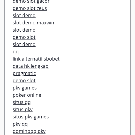
demo slot gacor
demo slot zeus
slot demo
slot demo maxwin
slot demo
demo slot
slot demo
qq
link alternatif sbobet
data hk lengkap
pragmatic
demo slot
pkv games
poker online
situs qq
situs pkv
situs pkv games
pkv qq
dominoqq pkv