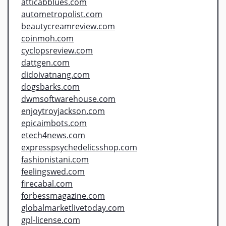
atticabblues.com
autometropolist.com
beautycreamreview.com
coinmoh.com
cyclopsreview.com
dattgen.com
didoivatnang.com
dogsbarks.com
dwmsoftwarehouse.com
enjoytroyjackson.com
epicaimbots.com
etech4news.com
expresspsychedelicsshop.com
fashionistani.com
feelingswed.com
firecabal.com
forbessmagazine.com
globalmarketlivetoday.com
gpl-license.com