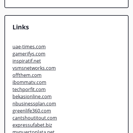
Links
uae-times.com
gamerifys.com
inspiratif.net
vsmsnetworks.com
offthem.com
ibommatv.com
techporfit.com
bekasionline.com
nbusinessplan.com
greenlife360.com
cantshoutitout.com
expressufabet.biz
mypuertoplata.net