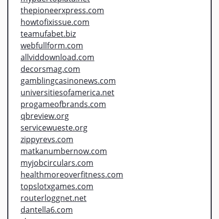
thepioneerxpress.com
howtofixissue.com
teamufabet.biz
webfullform.com
allviddownload.com
decorsmag.com
gamblingcasinonews.com
universitiesofamerica.net
progameofbrands.com
qbreview.org
servicewueste.org
zippyrevs.com
matkanumbernow.com
myjobcirculars.com
healthmoreoverfitness.com
topslotxgames.com
routerloggnet.net
dantella6.com