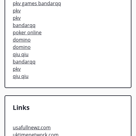
pkv games bandarqq
pkv
pkv
bandarqq
poker online
domino
domino
qiu qiu
bandarqq
pkv
qiu qiu
Links
usafullnewz.com
uktimenetwork.com