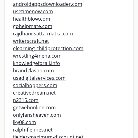
androidappsdownloader.com
usetimenow.com
healthblow.com
gohelpmate.com
rajdhani-satta-matka.com
writerscraft.net
elearning-childprotection.com
wrestling4mena.com
knowledgeforall.info
brand2lastio.com
usadigitalservices.com
socialhoppers.com
creativedream.net
n2315.com
getwebonline.com
onlyfansheaven.com
lky08.com
ralph-fiennes.net
fielder-maximum-discount.net