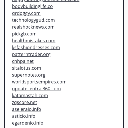
bodybuildinglife.co
qrdoggy.com
technologygud.com
realshocknews.com
pickgb.com
healthmistakes.com
ksfashiondresses.com
patterntrader.org
cnhpa.net
sitalotus.com
supernotes.org
worldsportsempires.com
updatecentral360.com
katamastah.com
zqscore.net
aseleraio.info
asticio.info
egardenio.info