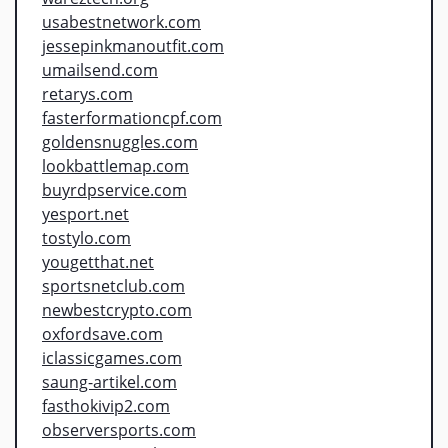
usabestnetwork.com
jessepinkmanoutfit.com
umailsend.com
retarys.com
fasterformationcpf.com
goldensnuggles.com
lookbattlemap.com
buyrdpservice.com
yesport.net
tostylo.com
yougetthat.net
sportsnetclub.com
newbestcrypto.com
oxfordsave.com
iclassicgames.com
saung-artikel.com
fasthokivip2.com
observersports.com