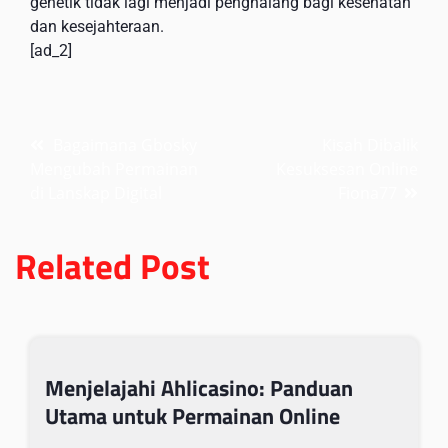
genetik tidak lagi menjadi penghalang bagi kesehatan
dan kesejahteraan.
[ad_2]
Post
Bagaimana Gbosky
Kisah Dibalik
Mengubah Permainan
Kesuksesan Online
navigation
di Lanskap Digital
Fiona77
Related Post
Menjelajahi Ahlicasino: Panduan
Utama untuk Permainan Online