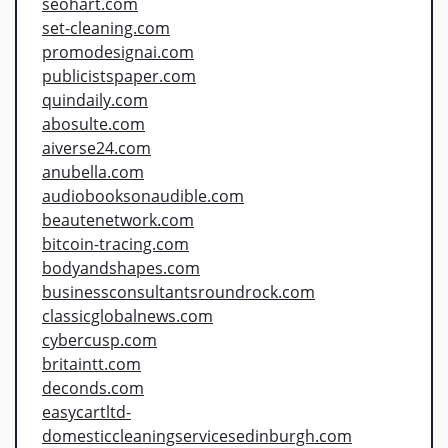
seohart.com
set-cleaning.com
promodesignai.com
publicistspaper.com
quindaily.com
abosulte.com
aiverse24.com
anubella.com
audiobooksonaudible.com
beautenetwork.com
bitcoin-tracing.com
bodyandshapes.com
businessconsultantsroundrock.com
classicglobalnews.com
cybercusp.com
britaintt.com
deconds.com
easycartltd-
domesticcleaningservicesedinburgh.com