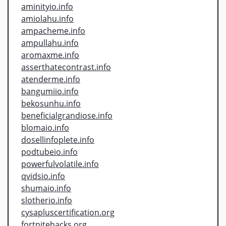
aminityio.info
amiolahu.info
ampacheme.info
ampullahu.info
aromaxme.info
asserthatecontrast.info
atenderme.info
bangumiio.info
bekosunhu.info
beneficialgrandiose.info
blomaio.info
dosellinfoplete.info
podtubeio.info
powerfulvolatile.info
qvidsio.info
shumaio.info
slotherio.info
cysapluscertification.org
fortnitehacks.org