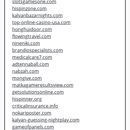
slotsgamesone.com
hispinzone.com
kalyanbazarnights.com
top-online-casino-usa.com
honghuidoor.com
flowingtravel.com
nineniki.com
brandiospecialists.com
medicalcare7.com
adtennaball.com
nabzah.com
mongive.com
matkagameresultsview.com
getsolutionsonline.com
hispinner.org
criticalinsurance.info
nokariposter.com
kalyan-guessing-nightplay.com
gameofpanels.com