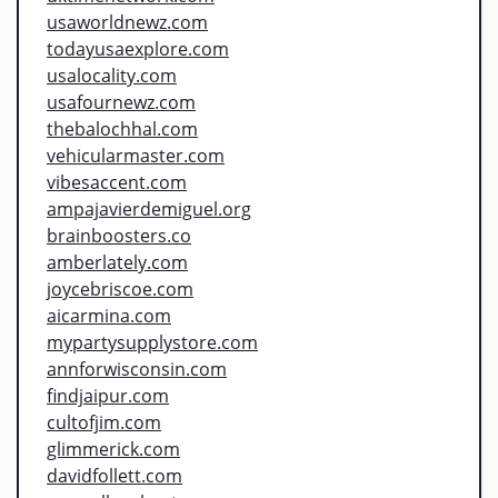
usaworldnewz.com
todayusaexplore.com
usalocality.com
usafournewz.com
thebalochhal.com
vehicularmaster.com
vibesaccent.com
ampajavierdemiguel.org
brainboosters.co
amberlately.com
joycebriscoe.com
aicarmina.com
mypartysupplystore.com
annforwisconsin.com
findjaipur.com
cultofjim.com
glimmerick.com
davidfollett.com