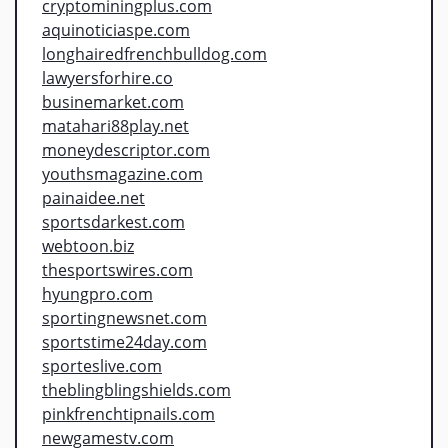
cryptominingplus.com
aquinoticiaspe.com
longhairedfrenchbulldog.com
lawyersforhire.co
businemarket.com
matahari88play.net
moneydescriptor.com
youthsmagazine.com
painaidee.net
sportsdarkest.com
webtoon.biz
thesportswires.com
hyungpro.com
sportingnewsnet.com
sportstime24day.com
sporteslive.com
theblingblingshields.com
pinkfrenchtipnails.com
newgamestv.com