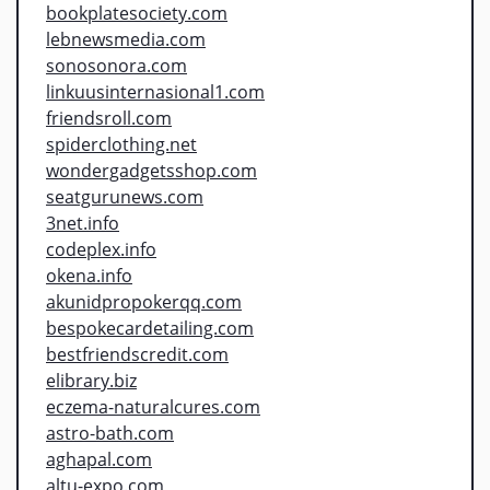
bookplatesociety.com
lebnewsmedia.com
sonosonora.com
linkuusinternasional1.com
friendsroll.com
spiderclothing.net
wondergadgetsshop.com
seatgurunews.com
3net.info
codeplex.info
okena.info
akunidpropokerqq.com
bespokecardetailing.com
bestfriendscredit.com
elibrary.biz
eczema-naturalcures.com
astro-bath.com
aghapal.com
altu-expo.com