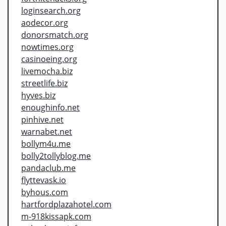
loginsearch.org
aodecor.org
donorsmatch.org
nowtimes.org
casinoeing.org
livemocha.biz
streetlife.biz
hyves.biz
enoughinfo.net
pinhive.net
warnabet.net
bollym4u.me
bolly2tollyblog.me
pandaclub.me
flyttevask.io
byhous.com
hartfordplazahotel.com
m-918kissapk.com