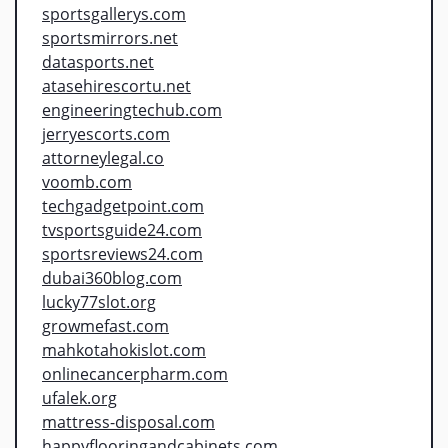
sportsgallerys.com
sportsmirrors.net
datasports.net
atasehirescortu.net
engineeringtechub.com
jerryescorts.com
attorneylegal.co
voomb.com
techgadgetpoint.com
tvsportsguide24.com
sportsreviews24.com
dubai360blog.com
lucky77slot.org
growmefast.com
mahkotahokislot.com
onlinecancerpharm.com
ufalek.org
mattress-disposal.com
happyflooringandcabinets.com