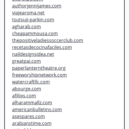
authorjennijames.com
viajearoma.net
tsutsuji-parkin.com
agharab.com
cheapammousa.com
thepositiveladiessoccerclub.com
recetasdecocinafaciles.com
naildesignsidea.net
greatpai.com
paperlanterntheatre.org
freeworshipnetwork.com
watercraftllc.com
abourge.com
afiliixs.com
alharammallz.com
americanbulletins.com
asespares.com
arabianstime.com