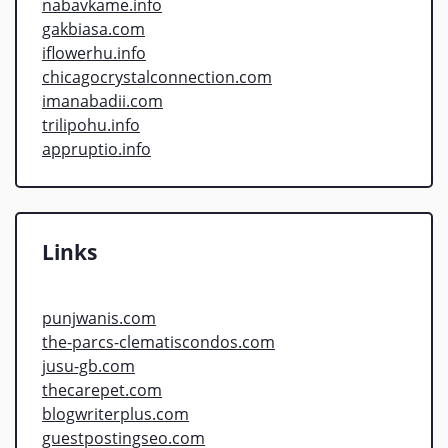
nabavkame.info
gakbiasa.com
iflowerhu.info
chicagocrystalconnection.com
imanabadii.com
trilipohu.info
appruptio.info
Links
punjwanis.com
the-parcs-clematiscondos.com
jusu-gb.com
thecarepet.com
blogwriterplus.com
guestpostingseo.com