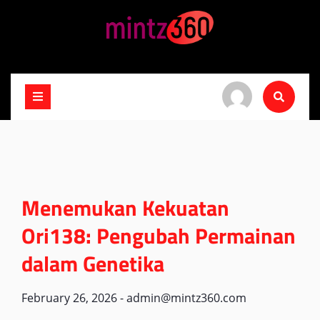
Skip
to
content
Menemukan Kekuatan
Ori138: Pengubah Permainan
dalam Genetika
February 26, 2026
-
admin@mintz360.com