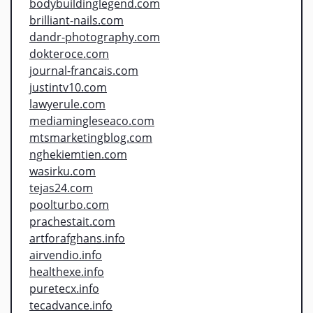
bodybuildinglegend.com
brilliant-nails.com
dandr-photography.com
dokteroce.com
journal-francais.com
justintv10.com
lawyerule.com
mediamingleseaco.com
mtsmarketingblog.com
nghekiemtien.com
wasirku.com
tejas24.com
poolturbo.com
prachestait.com
artforafghans.info
airvendio.info
healthexe.info
puretecx.info
tecadvance.info