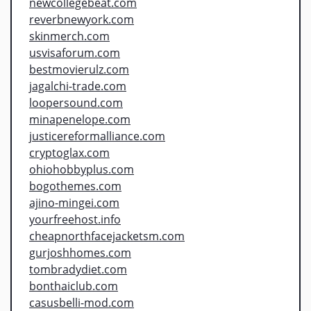
newcollegebeat.com
reverbnewyork.com
skinmerch.com
usvisaforum.com
bestmovierulz.com
jagalchi-trade.com
loopersound.com
minapenelope.com
justicereformalliance.com
cryptoglax.com
ohiohobbyplus.com
bogothemes.com
ajino-mingei.com
yourfreehost.info
cheapnorthfacejacketsm.com
gurjoshhomes.com
tombradydiet.com
bonthaiclub.com
casusbelli-mod.com