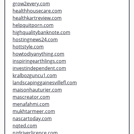
grow2every.com
healthhousecare.com
healthkartreview.com
helpquitporn.com
highqualitybanknote.com
hostingnews24.com
hottstyle.com
howtodiyanything.com
inspiringearthlings.com
investindependent.com
kralbozguncu1.com
landscapinggainesvillefl.com
maisonhauturier.com
mascreator.com
menafahmi.com
mukhtarmeer.com
nascartoday.com
nqted.com
nzdriverlicence.com