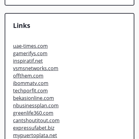
Links
uae-times.com
gamerifys.com
inspiratif.net
vsmsnetworks.com
offthem.com
ibommatv.com
techporfit.com
bekasionline.com
nbusinessplan.com
greenlife360.com
cantshoutitout.com
expressufabet.biz
mypuertoplata.net