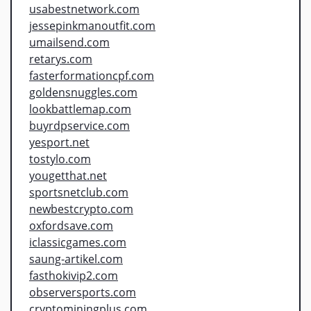
usabestnetwork.com
jessepinkmanoutfit.com
umailsend.com
retarys.com
fasterformationcpf.com
goldensnuggles.com
lookbattlemap.com
buyrdpservice.com
yesport.net
tostylo.com
yougetthat.net
sportsnetclub.com
newbestcrypto.com
oxfordsave.com
iclassicgames.com
saung-artikel.com
fasthokivip2.com
observersports.com
cryptominingplus.com