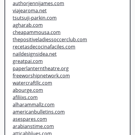
authorjennijames.com
viajearoma.net
tsutsuji-parkin.com
agharab.com
cheapammousa.com
thepositiveladiessoccerclub.com
recetasdecocinafaciles.com
naildesignsidea.net
greatpai.com
paperlanterntheatre.org
freeworshipnetwork.com
watercraftllc.com
abourge.com
afiliixs.com
alharammallz.com
americanbulletins.com
asespares.com
arabianstime.com
atticabblues.com