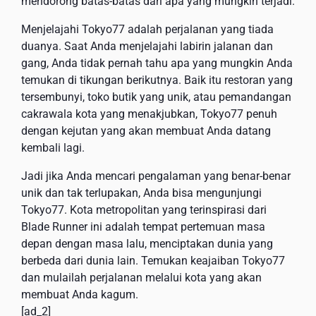
mendorong batas-batas dari apa yang mungkin terjadi.
Menjelajahi Tokyo77 adalah perjalanan yang tiada
duanya. Saat Anda menjelajahi labirin jalanan dan
gang, Anda tidak pernah tahu apa yang mungkin Anda
temukan di tikungan berikutnya. Baik itu restoran yang
tersembunyi, toko butik yang unik, atau pemandangan
cakrawala kota yang menakjubkan, Tokyo77 penuh
dengan kejutan yang akan membuat Anda datang
kembali lagi.
Jadi jika Anda mencari pengalaman yang benar-benar
unik dan tak terlupakan, Anda bisa mengunjungi
Tokyo77. Kota metropolitan yang terinspirasi dari
Blade Runner ini adalah tempat pertemuan masa
depan dengan masa lalu, menciptakan dunia yang
berbeda dari dunia lain. Temukan keajaiban Tokyo77
dan mulailah perjalanan melalui kota yang akan
membuat Anda kagum.
[ad_2]