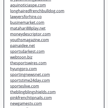
aquinoticiaspe.com
longhairedfrenchbulldog.com
lawyersforhire.co
businemarket.com
matahari88play.net
moneydescriptor.com
youthsmagazine.com
painaidee.net
sportsdarkest.com
webtoon.biz
thesportswires.com
hyungpro.com
sportingnewsnet.com
sportstime24day.com
sporteslive.com
theblingblingshields.com
pinkfrenchtipnails.com
newgamestv.com