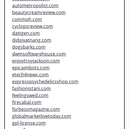
autometropolist.com
beautycreamreview.com
coinmoh.com
cyclopsreview.com
dattgen.com
didoivatnang.com
dogsbarks.com
dwmsoftwarehouse.com
enjoytroyjackson.com
epicaimbots.com
etech4news.com
expresspsychedelicsshop.com
fashionistani.com
feelingswed.com
firecabal.com
forbessmagazine.com
globalmarketlivetoday.com
gpl-license.com