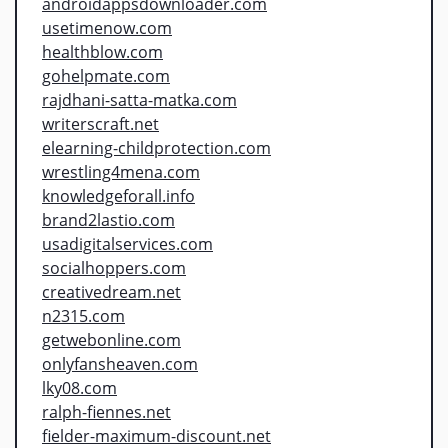
androidappsdownloader.com
usetimenow.com
healthblow.com
gohelpmate.com
rajdhani-satta-matka.com
writerscraft.net
elearning-childprotection.com
wrestling4mena.com
knowledgeforall.info
brand2lastio.com
usadigitalservices.com
socialhoppers.com
creativedream.net
n2315.com
getwebonline.com
onlyfansheaven.com
lky08.com
ralph-fiennes.net
fielder-maximum-discount.net