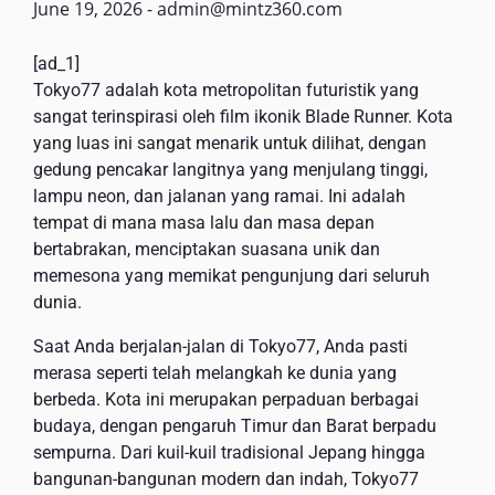
June 19, 2026
-
admin@mintz360.com
[ad_1]
Tokyo77 adalah kota metropolitan futuristik yang
sangat terinspirasi oleh film ikonik Blade Runner. Kota
yang luas ini sangat menarik untuk dilihat, dengan
gedung pencakar langitnya yang menjulang tinggi,
lampu neon, dan jalanan yang ramai. Ini adalah
tempat di mana masa lalu dan masa depan
bertabrakan, menciptakan suasana unik dan
memesona yang memikat pengunjung dari seluruh
dunia.
Saat Anda berjalan-jalan di Tokyo77, Anda pasti
merasa seperti telah melangkah ke dunia yang
berbeda. Kota ini merupakan perpaduan berbagai
budaya, dengan pengaruh Timur dan Barat berpadu
sempurna. Dari kuil-kuil tradisional Jepang hingga
bangunan-bangunan modern dan indah, Tokyo77