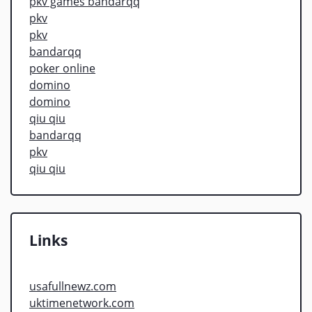
pkv games bandarqq
pkv
pkv
bandarqq
poker online
domino
domino
qiu qiu
bandarqq
pkv
qiu qiu
Links
usafullnewz.com
uktimenetwork.com