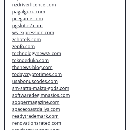
nzdriverlicence.com
pagalguru.com
pcegame.com
pgslot-r2.com
ws-expression.com
zchotels.com
zepfo.com
technologynews5.com
teknoeduka.com
thenews-blog.com
todaycryptotimes.com
usabonuscodes.com
sm-satta-makta-gods.com
softwaredegimnasios.com
soopermagazine.com
spacecoastdailys.com
readytrademark.com
renovationsrated.com
scoziarestaurant.com