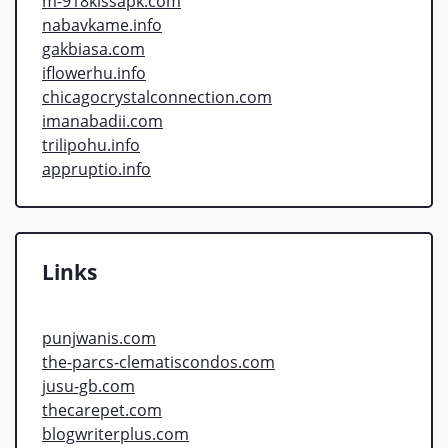
m-918kissapk.com
nabavkame.info
gakbiasa.com
iflowerhu.info
chicagocrystalconnection.com
imanabadii.com
trilipohu.info
appruptio.info
Links
punjwanis.com
the-parcs-clematiscondos.com
jusu-gb.com
thecarepet.com
blogwriterplus.com