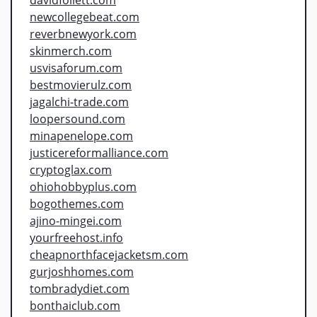
newcollegebeat.com
reverbnewyork.com
skinmerch.com
usvisaforum.com
bestmovierulz.com
jagalchi-trade.com
loopersound.com
minapenelope.com
justicereformalliance.com
cryptoglax.com
ohiohobbyplus.com
bogothemes.com
ajino-mingei.com
yourfreehost.info
cheapnorthfacejacketsm.com
gurjoshhomes.com
tombradydiet.com
bonthaiclub.com