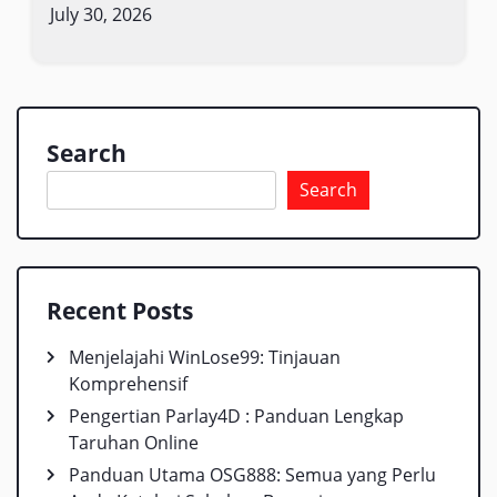
July 30, 2026
Search
Search
Recent Posts
Menjelajahi WinLose99: Tinjauan
Komprehensif
Pengertian Parlay4D : Panduan Lengkap
Taruhan Online
Panduan Utama OSG888: Semua yang Perlu