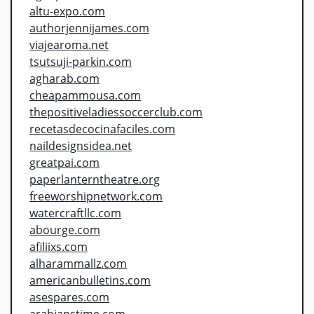
altu-expo.com
authorjennijames.com
viajearoma.net
tsutsuji-parkin.com
agharab.com
cheapammousa.com
thepositiveladiessoccerclub.com
recetasdecocinafaciles.com
naildesignsidea.net
greatpai.com
paperlanterntheatre.org
freeworshipnetwork.com
watercraftllc.com
abourge.com
afiliixs.com
alharammallz.com
americanbulletins.com
asespares.com
arabianstime.com