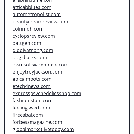
atticabblues.com
autometropolist.com
beautycreamreview.com
coinmoh.com
cyclopsreview.com
dattgen.com
didoivatnang.com
dogsbarks.com
dwmsoftwarehouse.com
enjoytroyjackson.com
epicaimbots.com
etech4news.com
expresspsychedelicsshop.com
fashionistani.com
feelingswed.com
firecabal.com
forbessmagazine.com
globalmarketlivetoday.com