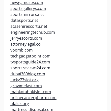
newgamestv.com
sportsgallerys.com
sportsmirrors.net
datasports.net
atasehirescortu.net
engineeringtechub.com
jerryescorts.com
attorneylegal.co
voomb.com
techgadgetpoint.com
tvsportsguide24.com
sportsreviews24.com
dubai360blog.com
lucky77slot.org
growmefast.com
mahkotahokislot.com
onlinecancerpharm.com
ufalek.org
mattress-disposal.com