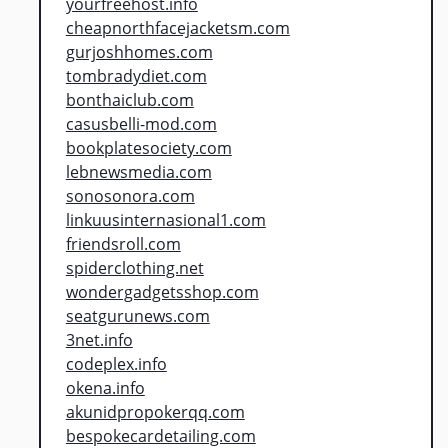
yourfreehost.info
cheapnorthfacejacketsm.com
gurjoshhomes.com
tombradydiet.com
bonthaiclub.com
casusbelli-mod.com
bookplatesociety.com
lebnewsmedia.com
sonosonora.com
linkuusinternasional1.com
friendsroll.com
spiderclothing.net
wondergadgetsshop.com
seatgurunews.com
3net.info
codeplex.info
okena.info
akunidpropokerqq.com
bespokecardetailing.com