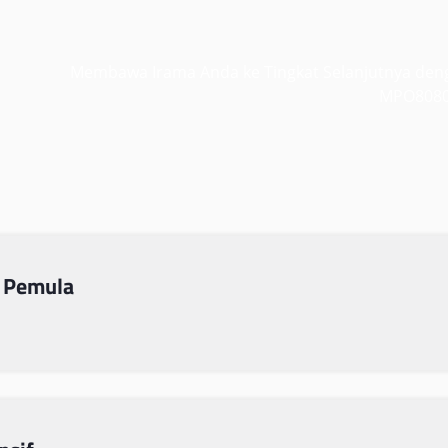
Membawa Irama Anda ke Tingkat Selanjutnya den
MPO808
 Pemula