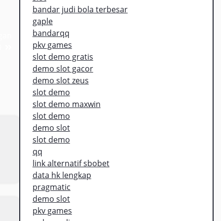
bandar judi bola terbesar
gaple
bandarqq
gan
pkv games
0
slot demo gratis
demo slot gacor
demo slot zeus
slot demo
slot demo maxwin
slot demo
demo slot
slot demo
qq
link alternatif sbobet
data hk lengkap
pragmatic
demo slot
pkv games