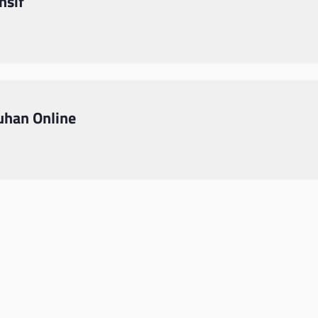
nsif
uhan Online