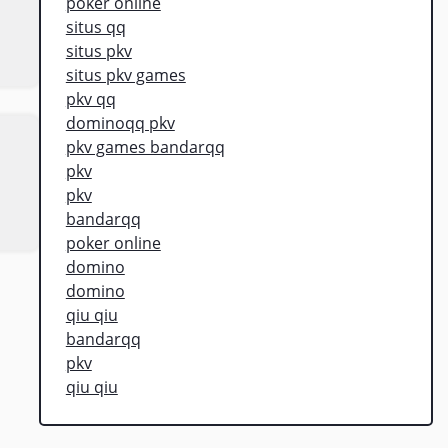
poker online
situs qq
situs pkv
situs pkv games
pkv qq
dominoqq pkv
pkv games bandarqq
pkv
pkv
bandarqq
poker online
domino
domino
qiu qiu
bandarqq
pkv
qiu qiu