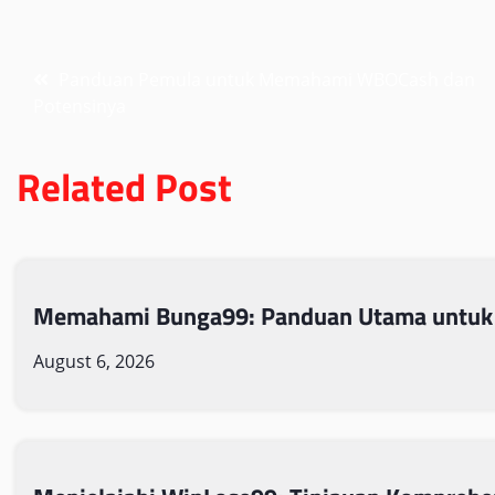
Post
Panduan Pemula untuk Memahami WBOCash dan
Potensinya
navigation
Related Post
Memahami Bunga99: Panduan Utama untuk
August 6, 2026