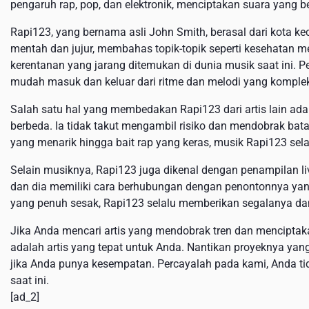
pengaruh rap, pop, dan elektronik, menciptakan suara yang b
Rapi123, yang bernama asli John Smith, berasal dari kota kec
mentah dan jujur, membahas topik-topik seperti kesehatan me
kerentanan yang jarang ditemukan di dunia musik saat ini. 
mudah masuk dan keluar dari ritme dan melodi yang komple
Salah satu hal yang membedakan Rapi123 dari artis lain ad
berbeda. Ia tidak takut mengambil risiko dan mendobrak bat
yang menarik hingga bait rap yang keras, musik Rapi123 se
Selain musiknya, Rapi123 juga dikenal dengan penampilan l
dan dia memiliki cara berhubungan dengan penontonnya yang 
yang penuh sesak, Rapi123 selalu memberikan segalanya d
Jika Anda mencari artis yang mendobrak tren dan mencipta
adalah artis yang tepat untuk Anda. Nantikan proyeknya ya
jika Anda punya kesempatan. Percayalah pada kami, Anda tid
saat ini.
[ad_2]