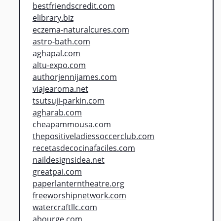
bestfriendscredit.com
elibrary.biz
eczema-naturalcures.com
astro-bath.com
aghapal.com
altu-expo.com
authorjennijames.com
viajearoma.net
tsutsuji-parkin.com
agharab.com
cheapammousa.com
thepositiveladiessoccerclub.com
recetasdecocinafaciles.com
naildesignsidea.net
greatpai.com
paperlanterntheatre.org
freeworshipnetwork.com
watercraftllc.com
abourge.com