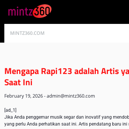
Skip
to
content
MINTZ360.COM
Mengapa Rapi123 adalah Artis ya
Saat Ini
February 19, 2026
-
admin@mintz360.com
[ad_1]
Jika Anda penggemar musik segar dan inovatif yang mendob
yang perlu Anda perhatikan saat ini. Artis pendatang baru i