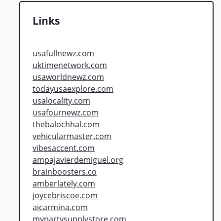
Links
usafullnewz.com
uktimenetwork.com
usaworldnewz.com
todayusaexplore.com
usalocality.com
usafournewz.com
thebalochhal.com
vehicularmaster.com
vibesaccent.com
ampajavierdemiguel.org
brainboosters.co
amberlately.com
joycebriscoe.com
aicarmina.com
mypartysupplystore.com