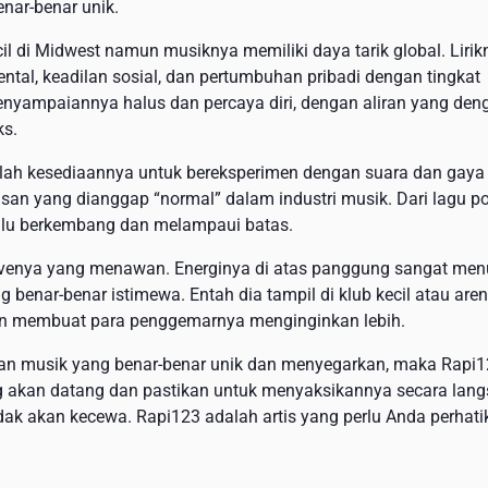
enar-benar unik.
il di Midwest namun musiknya memiliki daya tarik global. Lirik
ntal, keadilan sosial, dan pertumbuhan pribadi dengan tingkat
Penyampaiannya halus dan percaya diri, dengan aliran yang den
ks.
alah kesediaannya untuk bereksperimen dengan suara dan gaya
asan yang dianggap “normal” dalam industri musik. Dari lagu p
lalu berkembang dan melampaui batas.
ivenya yang menawan. Energinya di atas panggung sangat menu
benar-benar istimewa. Entah dia tampil di klub kecil atau are
an membuat para penggemarnya menginginkan lebih.
kan musik yang benar-benar unik dan menyegarkan, maka Rapi
ng akan datang dan pastikan untuk menyaksikannya secara lan
ak akan kecewa. Rapi123 adalah artis yang perlu Anda perhati