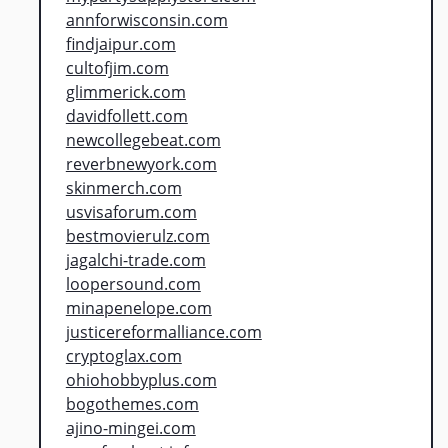
annforwisconsin.com
findjaipur.com
cultofjim.com
glimmerick.com
davidfollett.com
newcollegebeat.com
reverbnewyork.com
skinmerch.com
usvisaforum.com
bestmovierulz.com
jagalchi-trade.com
loopersound.com
minapenelope.com
justicereformalliance.com
cryptoglax.com
ohiohobbyplus.com
bogothemes.com
ajino-mingei.com