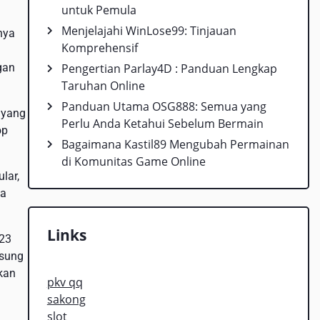
untuk Pemula
Menjelajahi WinLose99: Tinjauan
nya
Komprehensif
gan
Pengertian Parlay4D : Panduan Lengkap
Taruhan Online
Panduan Utama OSG888: Semua yang
 yang
Perlu Anda Ketahui Sebelum Bermain
op
Bagaimana Kastil89 Mengubah Permainan
di Komunitas Game Online
lar,
na
Links
123
gsung
kan
pkv qq
sakong
slot