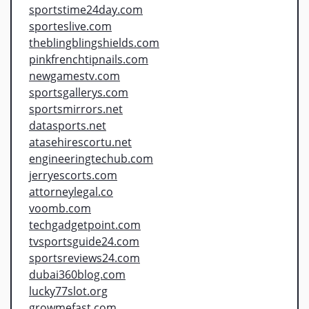
sportstime24day.com
sporteslive.com
theblingblingshields.com
pinkfrenchtipnails.com
newgamestv.com
sportsgallerys.com
sportsmirrors.net
datasports.net
atasehirescortu.net
engineeringtechub.com
jerryescorts.com
attorneylegal.co
voomb.com
techgadgetpoint.com
tvsportsguide24.com
sportsreviews24.com
dubai360blog.com
lucky77slot.org
growmefast.com