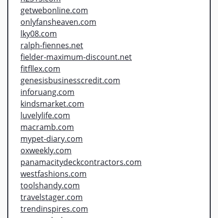
getwebonline.com
onlyfansheaven.com
lky08.com
ralph-fiennes.net
fielder-maximum-discount.net
fitfllex.com
genesisbusinesscredit.com
inforuang.com
kindsmarket.com
luvelylife.com
macramb.com
mypet-diary.com
oxweekly.com
panamacitydeckcontractors.com
westfashions.com
toolshandy.com
travelstager.com
trendinspires.com