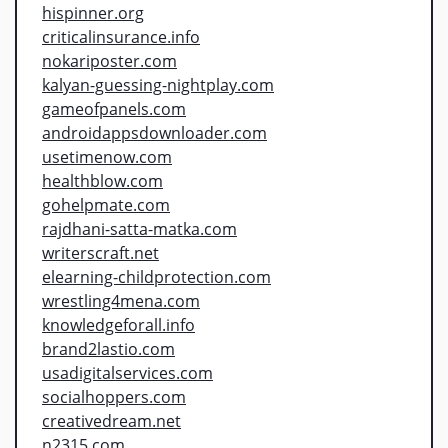
hispinner.org
criticalinsurance.info
nokariposter.com
kalyan-guessing-nightplay.com
gameofpanels.com
androidappsdownloader.com
usetimenow.com
healthblow.com
gohelpmate.com
rajdhani-satta-matka.com
writerscraft.net
elearning-childprotection.com
wrestling4mena.com
knowledgeforall.info
brand2lastio.com
usadigitalservices.com
socialhoppers.com
creativedream.net
n2315.com