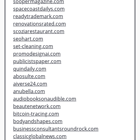
soopermagazine.com
spacecoastdailys.com
readytrademark.com
renovationsrated.com
scoziarestaurant.com
seohart.com
set-cleaning.com
promodesignai.com
publicistspaper.com
quindaily.com
abosulte.com
aiverse24.com
anubella.com
audiobooksonaudible.com
beautenetwork.com
bitcoin-tracing.com
bodyandshapes.com
businessconsultantsroundrock.com
classicglobalnews.com