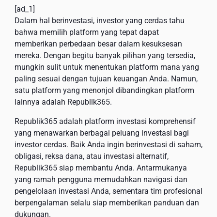
[ad_1]
Dalam hal berinvestasi, investor yang cerdas tahu
bahwa memilih platform yang tepat dapat
memberikan perbedaan besar dalam kesuksesan
mereka. Dengan begitu banyak pilihan yang tersedia,
mungkin sulit untuk menentukan platform mana yang
paling sesuai dengan tujuan keuangan Anda. Namun,
satu platform yang menonjol dibandingkan platform
lainnya adalah Republik365.
Republik365 adalah platform investasi komprehensif
yang menawarkan berbagai peluang investasi bagi
investor cerdas. Baik Anda ingin berinvestasi di saham,
obligasi, reksa dana, atau investasi alternatif,
Republik365 siap membantu Anda. Antarmukanya
yang ramah pengguna memudahkan navigasi dan
pengelolaan investasi Anda, sementara tim profesional
berpengalaman selalu siap memberikan panduan dan
dukungan.