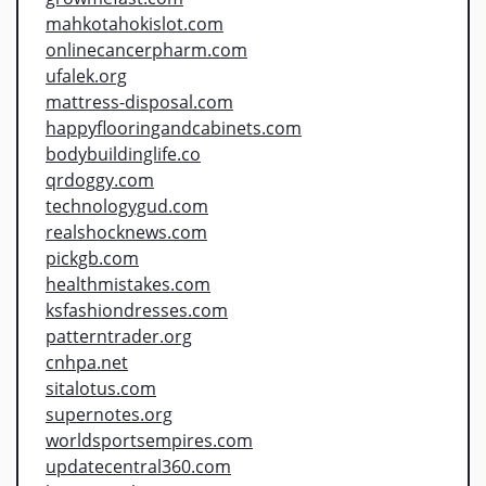
mahkotahokislot.com
onlinecancerpharm.com
ufalek.org
mattress-disposal.com
happyflooringandcabinets.com
bodybuildinglife.co
qrdoggy.com
technologygud.com
realshocknews.com
pickgb.com
healthmistakes.com
ksfashiondresses.com
patterntrader.org
cnhpa.net
sitalotus.com
supernotes.org
worldsportsempires.com
updatecentral360.com