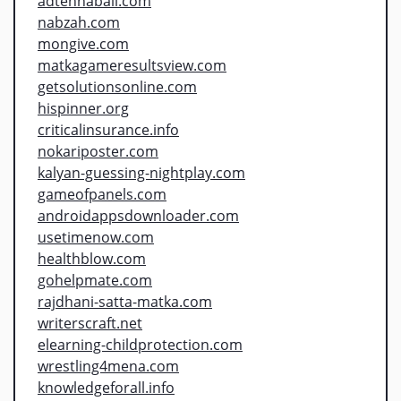
adtennaball.com
nabzah.com
mongive.com
matkagameresultsview.com
getsolutionsonline.com
hispinner.org
criticalinsurance.info
nokariposter.com
kalyan-guessing-nightplay.com
gameofpanels.com
androidappsdownloader.com
usetimenow.com
healthblow.com
gohelpmate.com
rajdhani-satta-matka.com
writerscraft.net
elearning-childprotection.com
wrestling4mena.com
knowledgeforall.info