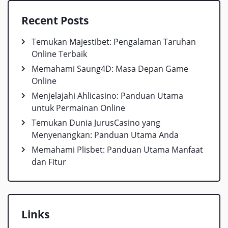
Recent Posts
Temukan Majestibet: Pengalaman Taruhan
Online Terbaik
Memahami Saung4D: Masa Depan Game
Online
Menjelajahi Ahlicasino: Panduan Utama
untuk Permainan Online
Temukan Dunia JurusCasino yang
Menyenangkan: Panduan Utama Anda
Memahami Plisbet: Panduan Utama Manfaat
dan Fitur
Links