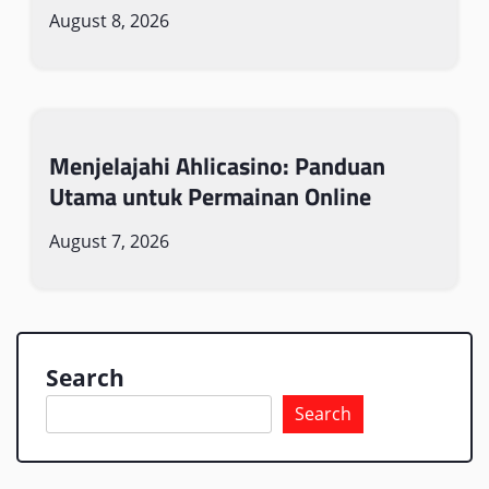
August 8, 2026
Menjelajahi Ahlicasino: Panduan
Utama untuk Permainan Online
August 7, 2026
Search
Search