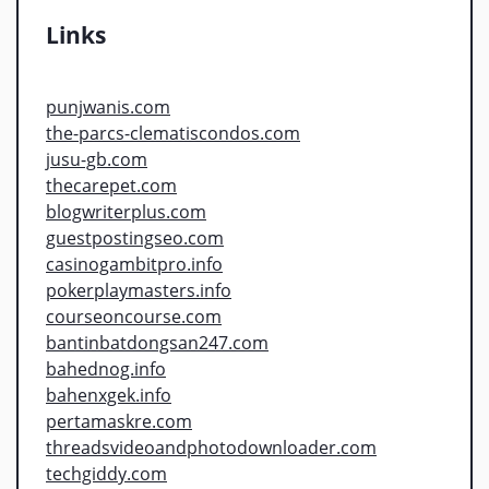
Links
punjwanis.com
the-parcs-clematiscondos.com
jusu-gb.com
thecarepet.com
blogwriterplus.com
guestpostingseo.com
casinogambitpro.info
pokerplaymasters.info
courseoncourse.com
bantinbatdongsan247.com
bahednog.info
bahenxgek.info
pertamaskre.com
threadsvideoandphotodownloader.com
techgiddy.com