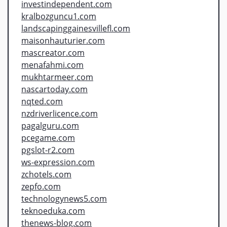
investindependent.com
kralbozguncu1.com
landscapinggainesvillefl.com
maisonhauturier.com
mascreator.com
menafahmi.com
mukhtarmeer.com
nascartoday.com
nqted.com
nzdriverlicence.com
pagalguru.com
pcegame.com
pgslot-r2.com
ws-expression.com
zchotels.com
zepfo.com
technologynews5.com
teknoeduka.com
thenews-blog.com