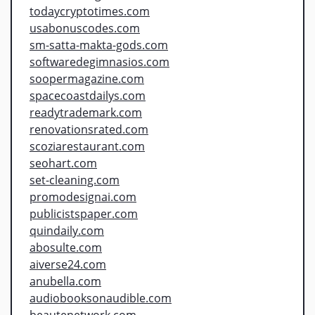
todaycryptotimes.com
usabonuscodes.com
sm-satta-makta-gods.com
softwaredegimnasios.com
soopermagazine.com
spacecoastdailys.com
readytrademark.com
renovationsrated.com
scoziarestaurant.com
seohart.com
set-cleaning.com
promodesignai.com
publicistspaper.com
quindaily.com
abosulte.com
aiverse24.com
anubella.com
audiobooksonaudible.com
beautenetwork.com