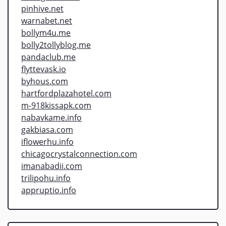
pinhive.net
warnabet.net
bollym4u.me
bolly2tollyblog.me
pandaclub.me
flyttevask.io
byhous.com
hartfordplazahotel.com
m-918kissapk.com
nabavkame.info
gakbiasa.com
iflowerhu.info
chicagocrystalconnection.com
imanabadii.com
trilipohu.info
appruptio.info