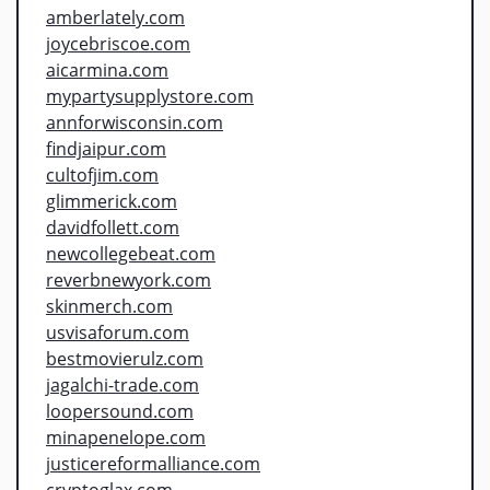
amberlately.com
joycebriscoe.com
aicarmina.com
mypartysupplystore.com
annforwisconsin.com
findjaipur.com
cultofjim.com
glimmerick.com
davidfollett.com
newcollegebeat.com
reverbnewyork.com
skinmerch.com
usvisaforum.com
bestmovierulz.com
jagalchi-trade.com
loopersound.com
minapenelope.com
justicereformalliance.com
cryptoglax.com