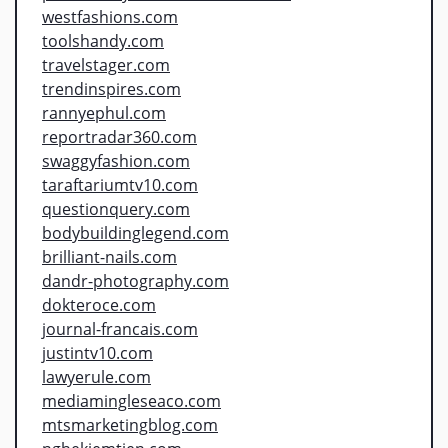
westfashions.com
toolshandy.com
travelstager.com
trendinspires.com
rannyephul.com
reportradar360.com
swaggyfashion.com
taraftariumtv10.com
questionquery.com
bodybuildinglegend.com
brilliant-nails.com
dandr-photography.com
dokteroce.com
journal-francais.com
justintv10.com
lawyerule.com
mediamingleseaco.com
mtsmarketingblog.com