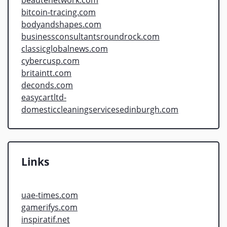
bitcoin-tracing.com
bodyandshapes.com
businessconsultantsroundrock.com
classicglobalnews.com
cybercusp.com
britaintt.com
deconds.com
easycartltd-
domesticcleaningservicesedinburgh.com
Links
uae-times.com
gamerifys.com
inspiratif.net