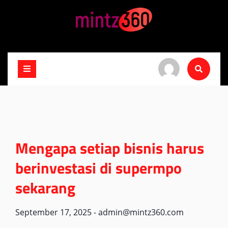
Skip
to
content
Mengapa setiap bisnis harus
berinvestasi di supermpo
sekarang
September 17, 2025
-
admin@mintz360.com