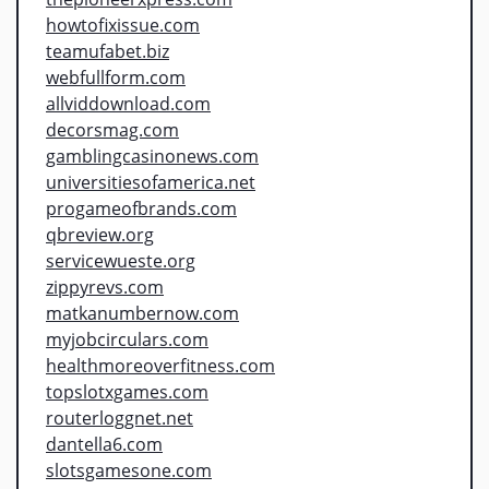
howtofixissue.com
teamufabet.biz
webfullform.com
allviddownload.com
decorsmag.com
gamblingcasinonews.com
universitiesofamerica.net
progameofbrands.com
qbreview.org
servicewueste.org
zippyrevs.com
matkanumbernow.com
myjobcirculars.com
healthmoreoverfitness.com
topslotxgames.com
routerloggnet.net
dantella6.com
slotsgamesone.com