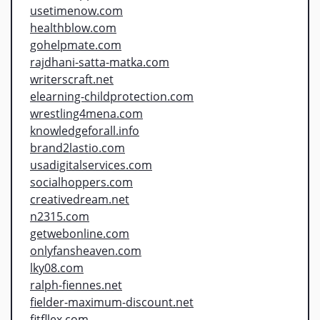
usetimenow.com
healthblow.com
gohelpmate.com
rajdhani-satta-matka.com
writerscraft.net
elearning-childprotection.com
wrestling4mena.com
knowledgeforall.info
brand2lastio.com
usadigitalservices.com
socialhoppers.com
creativedream.net
n2315.com
getwebonline.com
onlyfansheaven.com
lky08.com
ralph-fiennes.net
fielder-maximum-discount.net
fitfllex.com