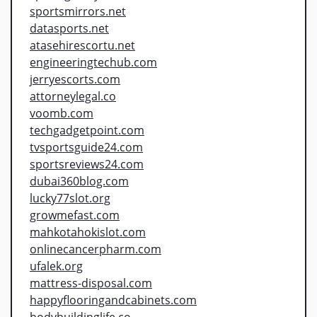
sportsmirrors.net
datasports.net
atasehirescortu.net
engineeringtechub.com
jerryescorts.com
attorneylegal.co
voomb.com
techgadgetpoint.com
tvsportsguide24.com
sportsreviews24.com
dubai360blog.com
lucky77slot.org
growmefast.com
mahkotahokislot.com
onlinecancerpharm.com
ufalek.org
mattress-disposal.com
happyflooringandcabinets.com
bodybuildinglife.co