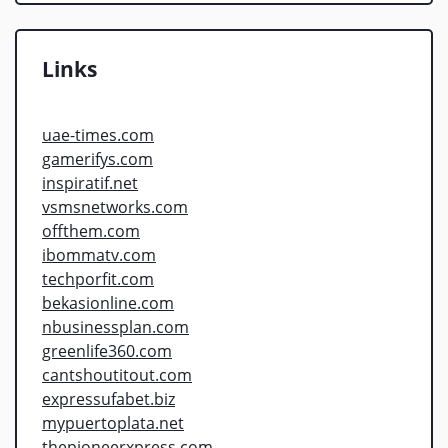
Links
uae-times.com
gamerifys.com
inspiratif.net
vsmsnetworks.com
offthem.com
ibommatv.com
techporfit.com
bekasionline.com
nbusinessplan.com
greenlife360.com
cantshoutitout.com
expressufabet.biz
mypuertoplata.net
thepioneerxpress.com