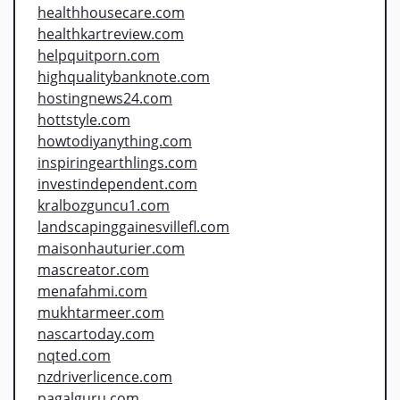
healthhousecare.com
healthkartreview.com
helpquitporn.com
highqualitybanknote.com
hostingnews24.com
hottstyle.com
howtodiyanything.com
inspiringearthlings.com
investindependent.com
kralbozguncu1.com
landscapinggainesvillefl.com
maisonhauturier.com
mascreator.com
menafahmi.com
mukhtarmeer.com
nascartoday.com
nqted.com
nzdriverlicence.com
pagalguru.com