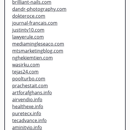
brilliant-nails.com
dandr-photography.com
dokteroce.com
journal-francais.com
justintv10.com
lawyerule.com
mediamingleseaco.com
mtsmarketingblog.com
nghekiemtien.com
wasirku.com
tejas24.com
poolturbo.com
prachestait.com
artforafghans.info
airvendio.info
healthexe.info
puretecx.info
tecadvance.info
aminityio.info