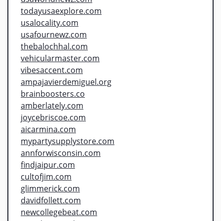
todayusaexplore.com
usalocality.com
usafournewz.com
thebalochhal.com
vehicularmaster.com
vibesaccent.com
ampajavierdemiguel.org
brainboosters.co
amberlately.com
joycebriscoe.com
aicarmina.com
mypartysupplystore.com
annforwisconsin.com
findjaipur.com
cultofjim.com
glimmerick.com
davidfollett.com
newcollegebeat.com