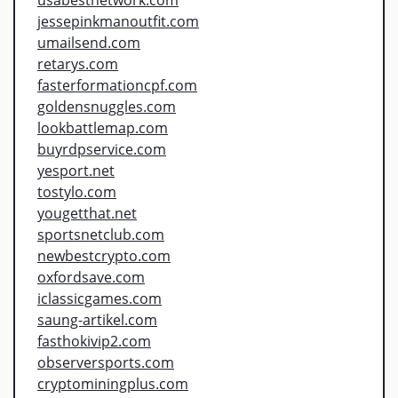
jessepinkmanoutfit.com
umailsend.com
retarys.com
fasterformationcpf.com
goldensnuggles.com
lookbattlemap.com
buyrdpservice.com
yesport.net
tostylo.com
yougetthat.net
sportsnetclub.com
newbestcrypto.com
oxfordsave.com
iclassicgames.com
saung-artikel.com
fasthokivip2.com
observersports.com
cryptominingplus.com