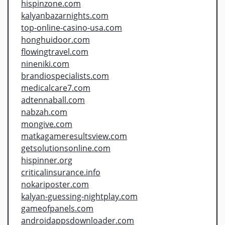
hispinzone.com
kalyanbazarnights.com
top-online-casino-usa.com
honghuidoor.com
flowingtravel.com
nineniki.com
brandiospecialists.com
medicalcare7.com
adtennaball.com
nabzah.com
mongive.com
matkagameresultsview.com
getsolutionsonline.com
hispinner.org
criticalinsurance.info
nokariposter.com
kalyan-guessing-nightplay.com
gameofpanels.com
androidappsdownloader.com