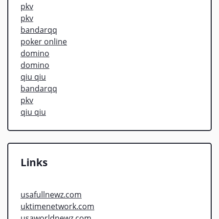
pkv
pkv
bandarqq
poker online
domino
domino
qiu qiu
bandarqq
pkv
qiu qiu
Links
usafullnewz.com
uktimenetwork.com
usaworldnewz.com