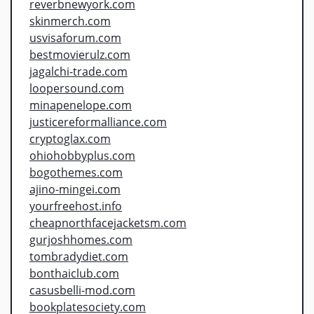
reverbnewyork.com
skinmerch.com
usvisaforum.com
bestmovierulz.com
jagalchi-trade.com
loopersound.com
minapenelope.com
justicereformalliance.com
cryptoglax.com
ohiohobbyplus.com
bogothemes.com
ajino-mingei.com
yourfreehost.info
cheapnorthfacejacketsm.com
gurjoshhomes.com
tombradydiet.com
bonthaiclub.com
casusbelli-mod.com
bookplatesociety.com