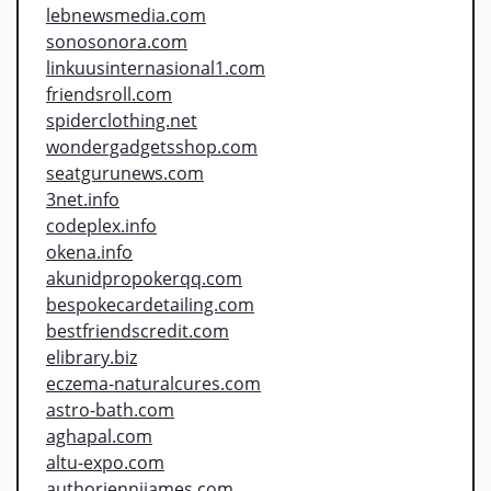
lebnewsmedia.com
sonosonora.com
linkuusinternasional1.com
friendsroll.com
spiderclothing.net
wondergadgetsshop.com
seatgurunews.com
3net.info
codeplex.info
okena.info
akunidpropokerqq.com
bespokecardetailing.com
bestfriendscredit.com
elibrary.biz
eczema-naturalcures.com
astro-bath.com
aghapal.com
altu-expo.com
authorjennijames.com