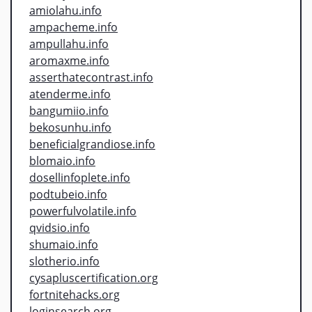
amiolahu.info
ampacheme.info
ampullahu.info
aromaxme.info
asserthatecontrast.info
atenderme.info
bangumiio.info
bekosunhu.info
beneficialgrandiose.info
blomaio.info
dosellinfoplete.info
podtubeio.info
powerfulvolatile.info
qvidsio.info
shumaio.info
slotherio.info
cysapluscertification.org
fortnitehacks.org
loginsearch.org