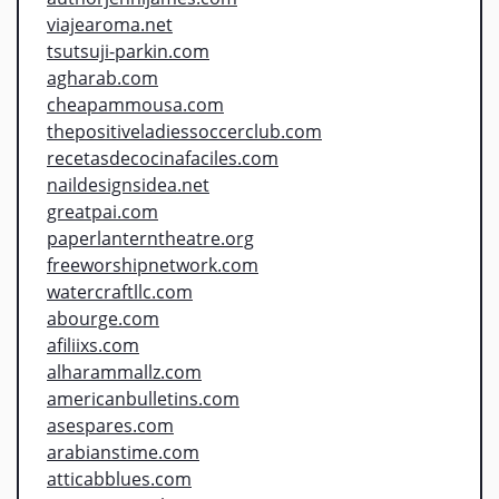
viajearoma.net
tsutsuji-parkin.com
agharab.com
cheapammousa.com
thepositiveladiessoccerclub.com
recetasdecocinafaciles.com
naildesignsidea.net
greatpai.com
paperlanterntheatre.org
freeworshipnetwork.com
watercraftllc.com
abourge.com
afiliixs.com
alharammallz.com
americanbulletins.com
asespares.com
arabianstime.com
atticabblues.com