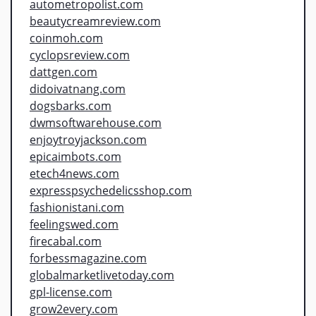
autometropolist.com
beautycreamreview.com
coinmoh.com
cyclopsreview.com
dattgen.com
didoivatnang.com
dogsbarks.com
dwmsoftwarehouse.com
enjoytroyjackson.com
epicaimbots.com
etech4news.com
expresspsychedelicsshop.com
fashionistani.com
feelingswed.com
firecabal.com
forbessmagazine.com
globalmarketlivetoday.com
gpl-license.com
grow2every.com