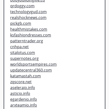
qrdoggy.com
technologygud.com
realshocknews.com
pickgb.com
healthmistakes.com
ksfashiondresses.com
patterntrader.org
cnhpa.net
sitalotus.com
supernotes.org
worldsportsempires.com
updatecentral360.com
katamastah.com
zqscore.net
aseleraio.info
asticio.info
egardenio.info
arxteamio.info