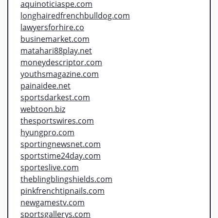
aquinoticiaspe.com
longhairedfrenchbulldog.com
lawyersforhire.co
businemarket.com
matahari88play.net
moneydescriptor.com
youthsmagazine.com
painaidee.net
sportsdarkest.com
webtoon.biz
thesportswires.com
hyungpro.com
sportingnewsnet.com
sportstime24day.com
sporteslive.com
theblingblingshields.com
pinkfrenchtipnails.com
newgamestv.com
sportsgallerys.com