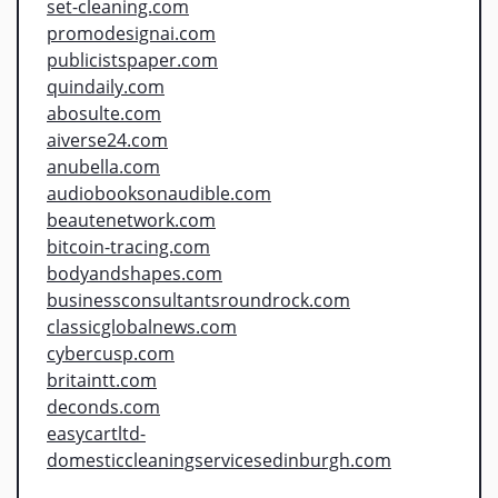
set-cleaning.com
promodesignai.com
publicistspaper.com
quindaily.com
abosulte.com
aiverse24.com
anubella.com
audiobooksonaudible.com
beautenetwork.com
bitcoin-tracing.com
bodyandshapes.com
businessconsultantsroundrock.com
classicglobalnews.com
cybercusp.com
britaintt.com
deconds.com
easycartltd-
domesticcleaningservicesedinburgh.com