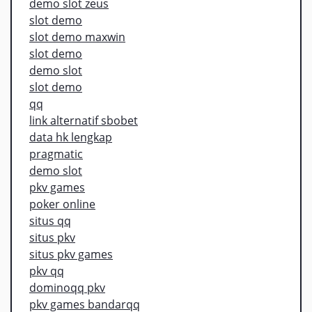
demo slot zeus
slot demo
slot demo maxwin
slot demo
demo slot
slot demo
qq
link alternatif sbobet
data hk lengkap
pragmatic
demo slot
pkv games
poker online
situs qq
situs pkv
situs pkv games
pkv qq
dominoqq pkv
pkv games bandarqq