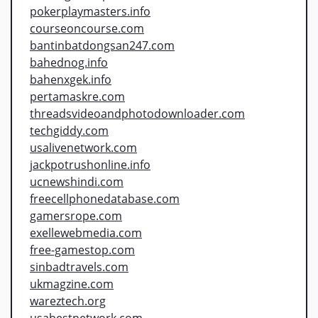
pokerplaymasters.info
courseoncourse.com
bantinbatdongsan247.com
bahednog.info
bahenxgek.info
pertamaskre.com
threadsvideoandphotodownloader.com
techgiddy.com
usalivenetwork.com
jackpotrushonline.info
ucnewshindi.com
freecellphonedatabase.com
gamersrope.com
exellewebmedia.com
free-gamestop.com
sinbadtravels.com
ukmagzine.com
wareztech.org
usabestnetwork.com