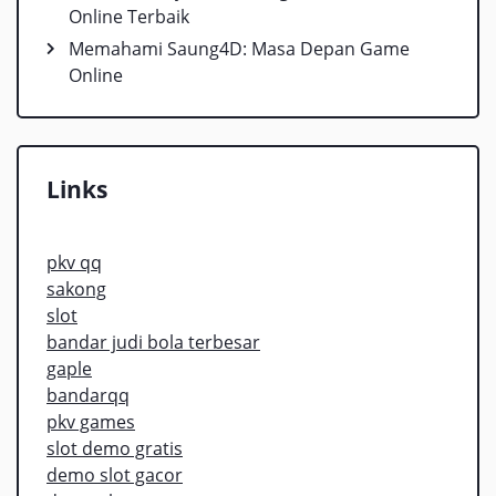
Online Terbaik
Memahami Saung4D: Masa Depan Game
Online
Links
pkv qq
sakong
slot
bandar judi bola terbesar
gaple
bandarqq
pkv games
slot demo gratis
demo slot gacor