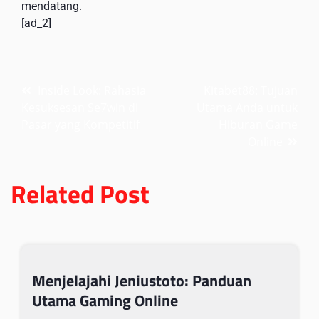
mendatang.
[ad_2]
Post
Inside Look: Rahasia
Kitabet88: Tujuan
Kesuksesan Se7win di
Utama Anda untuk
navigation
Pasar yang Kompetitif
Hiburan Game
Online
Related Post
Menjelajahi Jeniustoto: Panduan
Utama Gaming Online