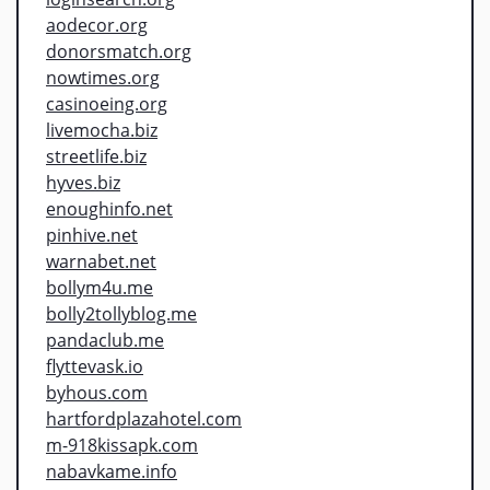
aodecor.org
donorsmatch.org
nowtimes.org
casinoeing.org
livemocha.biz
streetlife.biz
hyves.biz
enoughinfo.net
pinhive.net
warnabet.net
bollym4u.me
bolly2tollyblog.me
pandaclub.me
flyttevask.io
byhous.com
hartfordplazahotel.com
m-918kissapk.com
nabavkame.info