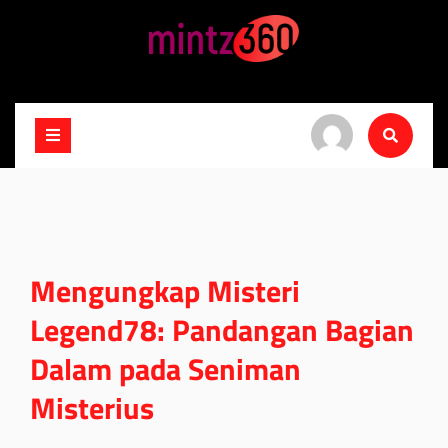
Skip
to
content
Mengungkap Misteri
Legend78: Pandangan Bagian
Dalam pada Seniman
Misterius