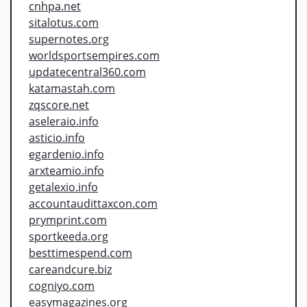
cnhpa.net
sitalotus.com
supernotes.org
worldsportsempires.com
updatecentral360.com
katamastah.com
zqscore.net
aseleraio.info
asticio.info
egardenio.info
arxteamio.info
getalexio.info
accountaudittaxcon.com
prymprint.com
sportkeeda.org
besttimespend.com
careandcure.biz
cogniyo.com
easymagazines.org