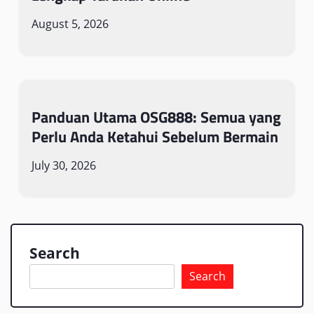
August 5, 2026
Panduan Utama OSG888: Semua yang
Perlu Anda Ketahui Sebelum Bermain
July 30, 2026
Search
Search