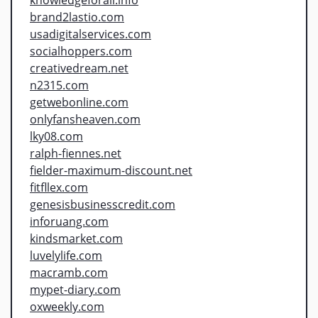
brand2lastio.com
usadigitalservices.com
socialhoppers.com
creativedream.net
n2315.com
getwebonline.com
onlyfansheaven.com
lky08.com
ralph-fiennes.net
fielder-maximum-discount.net
fitfllex.com
genesisbusinesscredit.com
inforuang.com
kindsmarket.com
luvelylife.com
macramb.com
mypet-diary.com
oxweekly.com