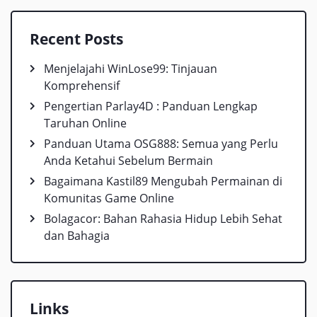
Recent Posts
Menjelajahi WinLose99: Tinjauan
Komprehensif
Pengertian Parlay4D : Panduan Lengkap
Taruhan Online
Panduan Utama OSG888: Semua yang Perlu
Anda Ketahui Sebelum Bermain
Bagaimana Kastil89 Mengubah Permainan di
Komunitas Game Online
Bolagacor: Bahan Rahasia Hidup Lebih Sehat
dan Bahagia
Links