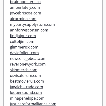
brainboosters.co
amberlately.com
joycebriscoe.com
aicarmina.com
mypartysupplystore.com
annforwisconsin.com
findjaipur.com
cultofjim.com
glimmerick.com
davidfollett.com
newcollegebeat.com
reverbnewyork.com
skinmerch.com
usvisaforum.com
bestmovierulz.com
jagalchi-trade.com
loopersound.com
minapenelope.com
justicereformalliance.com