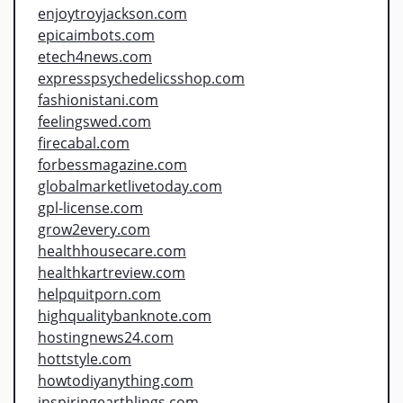
enjoytroyjackson.com
epicaimbots.com
etech4news.com
expresspsychedelicsshop.com
fashionistani.com
feelingswed.com
firecabal.com
forbessmagazine.com
globalmarketlivetoday.com
gpl-license.com
grow2every.com
healthhousecare.com
healthkartreview.com
helpquitporn.com
highqualitybanknote.com
hostingnews24.com
hottstyle.com
howtodiyanything.com
inspiringearthlings.com