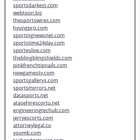
sportsdarkest.com
webtoon.biz
thesportswires.com
hyungpro.com
sportingnewsnet.com
sportstime24day.com
sporteslive.com
theblingblingshields.com
pinkfrenchtipnails.com
newgamestv.com
sportsgallerys.com
sportsmirrors.net
datasports.net
atasehirescortu.net
engineeringtechub.com
jerryescorts.com
attorneylegal.co
voomb.com