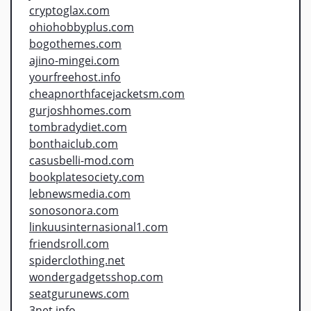
cryptoglax.com
ohiohobbyplus.com
bogothemes.com
ajino-mingei.com
yourfreehost.info
cheapnorthfacejacketsm.com
gurjoshhomes.com
tombradydiet.com
bonthaiclub.com
casusbelli-mod.com
bookplatesociety.com
lebnewsmedia.com
sonosonora.com
linkuusinternasional1.com
friendsroll.com
spiderclothing.net
wondergadgetsshop.com
seatgurunews.com
3net.info