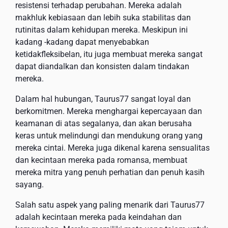
resistensi terhadap perubahan. Mereka adalah
makhluk kebiasaan dan lebih suka stabilitas dan
rutinitas dalam kehidupan mereka. Meskipun ini
kadang -kadang dapat menyebabkan
ketidakfleksibelan, itu juga membuat mereka sangat
dapat diandalkan dan konsisten dalam tindakan
mereka.
Dalam hal hubungan, Taurus77 sangat loyal dan
berkomitmen. Mereka menghargai kepercayaan dan
keamanan di atas segalanya, dan akan berusaha
keras untuk melindungi dan mendukung orang yang
mereka cintai. Mereka juga dikenal karena sensualitas
dan kecintaan mereka pada romansa, membuat
mereka mitra yang penuh perhatian dan penuh kasih
sayang.
Salah satu aspek yang paling menarik dari Taurus77
adalah kecintaan mereka pada keindahan dan