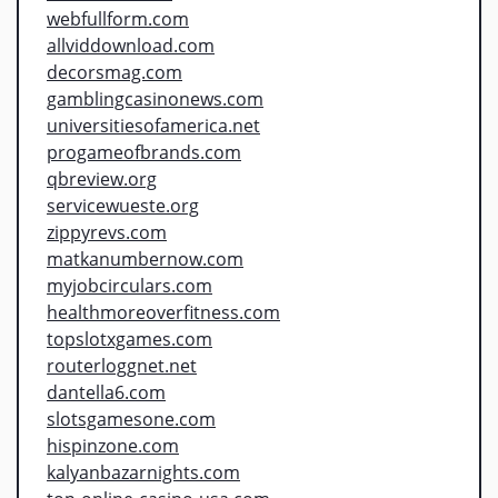
webfullform.com
allviddownload.com
decorsmag.com
gamblingcasinonews.com
universitiesofamerica.net
progameofbrands.com
qbreview.org
servicewueste.org
zippyrevs.com
matkanumbernow.com
myjobcirculars.com
healthmoreoverfitness.com
topslotxgames.com
routerloggnet.net
dantella6.com
slotsgamesone.com
hispinzone.com
kalyanbazarnights.com