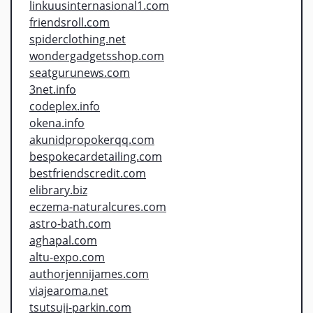
linkuusinternasional1.com
friendsroll.com
spiderclothing.net
wondergadgetsshop.com
seatgurunews.com
3net.info
codeplex.info
okena.info
akunidpropokerqq.com
bespokecardetailing.com
bestfriendscredit.com
elibrary.biz
eczema-naturalcures.com
astro-bath.com
aghapal.com
altu-expo.com
authorjennijames.com
viajearoma.net
tsutsuji-parkin.com