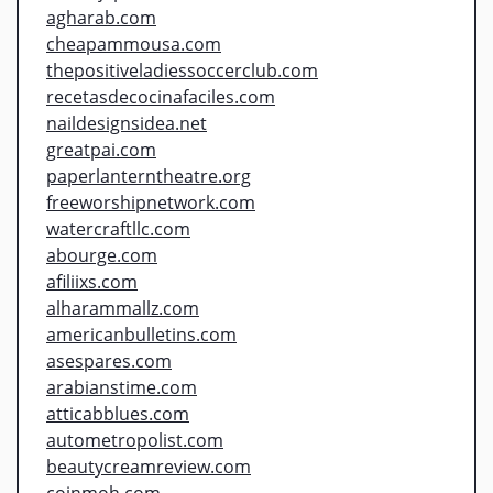
agharab.com
cheapammousa.com
thepositiveladiessoccerclub.com
recetasdecocinafaciles.com
naildesignsidea.net
greatpai.com
paperlanterntheatre.org
freeworshipnetwork.com
watercraftllc.com
abourge.com
afiliixs.com
alharammallz.com
americanbulletins.com
asespares.com
arabianstime.com
atticabblues.com
autometropolist.com
beautycreamreview.com
coinmoh.com