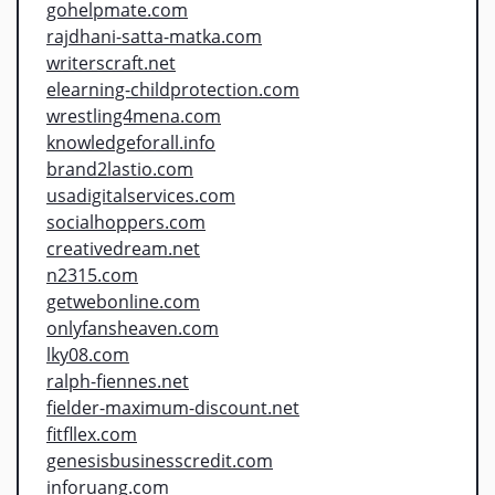
gohelpmate.com
rajdhani-satta-matka.com
writerscraft.net
elearning-childprotection.com
wrestling4mena.com
knowledgeforall.info
brand2lastio.com
usadigitalservices.com
socialhoppers.com
creativedream.net
n2315.com
getwebonline.com
onlyfansheaven.com
lky08.com
ralph-fiennes.net
fielder-maximum-discount.net
fitfllex.com
genesisbusinesscredit.com
inforuang.com