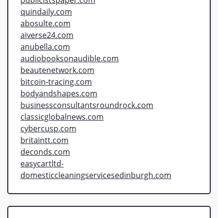
quindaily.com
abosulte.com
aiverse24.com
anubella.com
audiobooksonaudible.com
beautenetwork.com
bitcoin-tracing.com
bodyandshapes.com
businessconsultantsroundrock.com
classicglobalnews.com
cybercusp.com
britaintt.com
deconds.com
easycartltd-
domesticcleaningservicesedinburgh.com