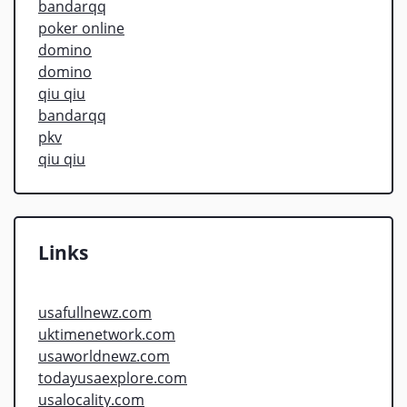
bandarqq
poker online
domino
domino
qiu qiu
bandarqq
pkv
qiu qiu
Links
usafullnewz.com
uktimenetwork.com
usaworldnewz.com
todayusaexplore.com
usalocality.com