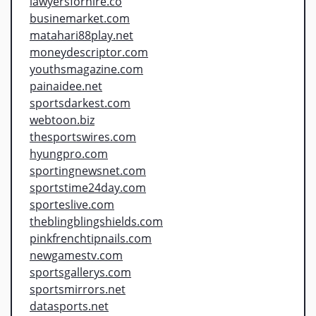
lawyersforhire.co
businemarket.com
matahari88play.net
moneydescriptor.com
youthsmagazine.com
painaidee.net
sportsdarkest.com
webtoon.biz
thesportswires.com
hyungpro.com
sportingnewsnet.com
sportstime24day.com
sporteslive.com
theblingblingshields.com
pinkfrenchtipnails.com
newgamestv.com
sportsgallerys.com
sportsmirrors.net
datasports.net