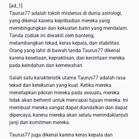
[ad_1]
Taurus77 adalah tokoh misterius di dunia astrologi,
yang dikenal karena kepribadian mereka yang
membingungkan dan kekuatan batin yang mendalam.
Tanda zodiak ini diwakili oleh banteng,
melambangkan tekad, keras kepala, dan stabilitas.
Orang yang lahir di bawah tanda Taurus77 dikenal
karena kesetiaan, kepraktisan, dan kecintaan mereka
pada keindahan dan kemewahan.
Salah satu karakteristik utama Taurus77 adalah rasa
tekad dan ketekunan yang kuat. Ketika mereka
menetapkan pikiran mereka pada sesuatu, mereka
tidak akan berhenti untuk mencapai tujuan mereka. Ini
membuat mereka sangat dapat diandalkan dan dapat
dipercaya, karena mereka akan selalu menindaklanjuti
janji dan komitmen mereka.
Taurus77 juga dikenal karena keras kepala dan