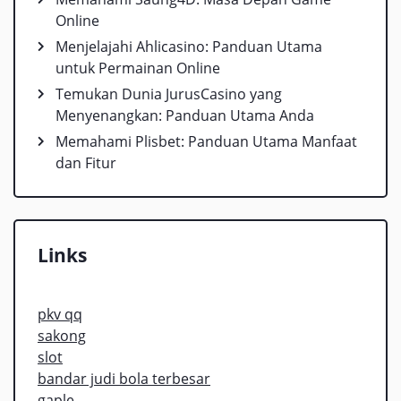
Online
Menjelajahi Ahlicasino: Panduan Utama
untuk Permainan Online
Temukan Dunia JurusCasino yang
Menyenangkan: Panduan Utama Anda
Memahami Plisbet: Panduan Utama Manfaat
dan Fitur
Links
pkv qq
sakong
slot
bandar judi bola terbesar
gaple