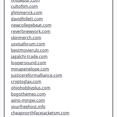
cultofjim.com
glimmerick.com
davidfollett.com
newcollegebeat.com
reverbnewyork.com
skinmerch.com
usvisaforum.com
bestmovierulz.com
jagalchi-trade.com
loopersound.com
minapenelope.com
justicereformalliance.com
cryptoglax.com
ohiohobbyplus.com
bogothemes.com
ajino-mingei.com
yourfreehost.info
cheapnorthfacejacketsm.com