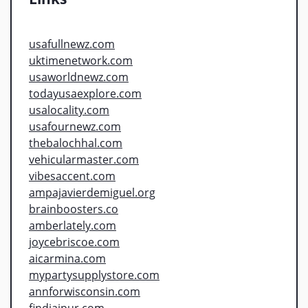
usafullnewz.com
uktimenetwork.com
usaworldnewz.com
todayusaexplore.com
usalocality.com
usafournewz.com
thebalochhal.com
vehicularmaster.com
vibesaccent.com
ampajavierdemiguel.org
brainboosters.co
amberlately.com
joycebriscoe.com
aicarmina.com
mypartysupplystore.com
annforwisconsin.com
findjaipur.com