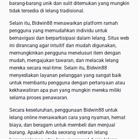
barang-barang unik dan sulit ditemukan yang mungkin
tidak tersedia di lelang tradisional.
Selain itu, Bidwin88 menawarkan platform ramah
pengguna yang memudahkan individu untuk
bernavigasi dan berpartisipasi dalam lelang. Situs web
ini dirancang agar intuitif dan mudah digunakan,
memungkinkan pengguna menelusuri item dengan
mudah, mengajukan tawaran, dan melacak lelang
mereka secara real-time. Selain itu, Bidwin88
menyediakan layanan pelanggan yang sangat baik
untuk membantu pengguna dengan pertanyaan atau
kekhawatiran apa pun yang mungkin mereka miliki
selama proses penawaran.
Secara keseluruhan, penggunaan Bidwin88 untuk
lelang online menawarkan cara yang nyaman, hemat
biaya, dan beragam untuk membeli dan menjual
barang. Apakah Anda seorang veteran lelang