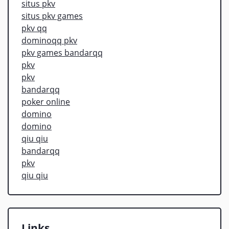
situs pkv
situs pkv games
pkv qq
dominoqq pkv
pkv games bandarqq
pkv
pkv
bandarqq
poker online
domino
domino
qiu qiu
bandarqq
pkv
qiu qiu
Links