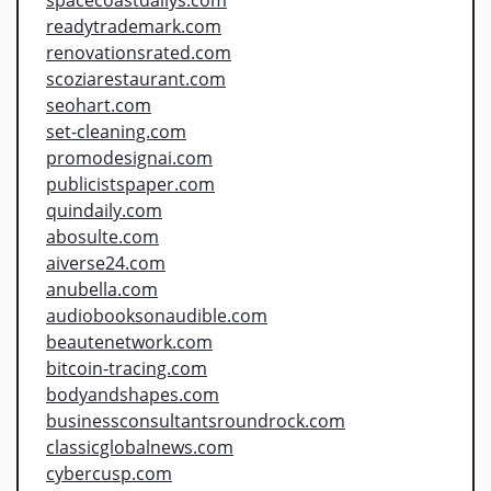
readytrademark.com
renovationsrated.com
scoziarestaurant.com
seohart.com
set-cleaning.com
promodesignai.com
publicistspaper.com
quindaily.com
abosulte.com
aiverse24.com
anubella.com
audiobooksonaudible.com
beautenetwork.com
bitcoin-tracing.com
bodyandshapes.com
businessconsultantsroundrock.com
classicglobalnews.com
cybercusp.com