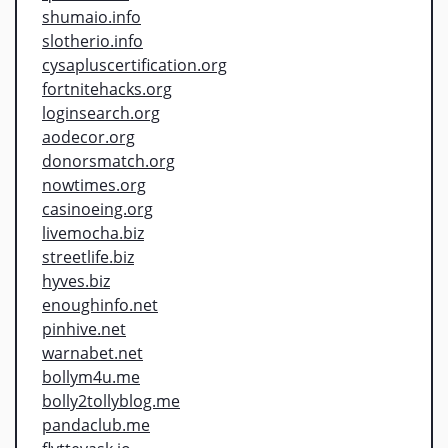
shumaio.info
slotherio.info
cysapluscertification.org
fortnitehacks.org
loginsearch.org
aodecor.org
donorsmatch.org
nowtimes.org
casinoeing.org
livemocha.biz
streetlife.biz
hyves.biz
enoughinfo.net
pinhive.net
warnabet.net
bollym4u.me
bolly2tollyblog.me
pandaclub.me