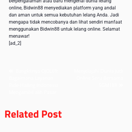
berpengalaman atau baru mengenal dunia lelang
online, Bidwin88 menyediakan platform yang andal
dan aman untuk semua kebutuhan lelang Anda. Jadi
mengapa tidak mencobanya dan lihat sendiri manfaat
menggunakan Bidwin88 untuk lelang online. Selamat
menawar!
[ad_2]
Post
Bangkitnya OJOL69:
Menjelajahi Dunia Judi
Bagaimana Layanan
Online Seru Bersama
navigation
Ride-Hailing Indonesia
SGM188
Mengambil alih Pasar
Related Post