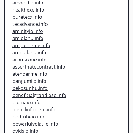
airvendio.info
healthexe.info
puretecx.info
tecadvance.info
aminityio.info
amiolahu.info
ampacheme.info
ampullahu.info
aromaxme.info
asserthatecontrast.info
atenderme.info
bangumiio.info
bekosunhu.info
beneficialgrandiose.info
blomaio.info
dosellinfoplete.info
podtubeio.info
powerfulvolatile.info
qvidsio.info