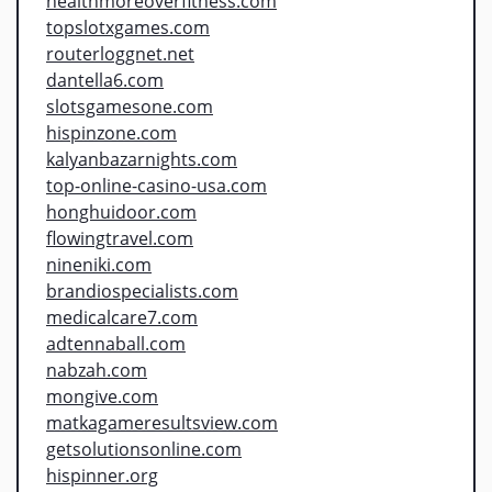
healthmoreoverfitness.com
topslotxgames.com
routerloggnet.net
dantella6.com
slotsgamesone.com
hispinzone.com
kalyanbazarnights.com
top-online-casino-usa.com
honghuidoor.com
flowingtravel.com
nineniki.com
brandiospecialists.com
medicalcare7.com
adtennaball.com
nabzah.com
mongive.com
matkagameresultsview.com
getsolutionsonline.com
hispinner.org