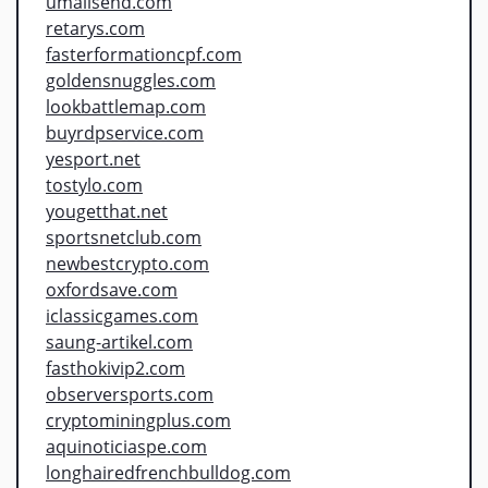
umailsend.com
retarys.com
fasterformationcpf.com
goldensnuggles.com
lookbattlemap.com
buyrdpservice.com
yesport.net
tostylo.com
yougetthat.net
sportsnetclub.com
newbestcrypto.com
oxfordsave.com
iclassicgames.com
saung-artikel.com
fasthokivip2.com
observersports.com
cryptominingplus.com
aquinoticiaspe.com
longhairedfrenchbulldog.com