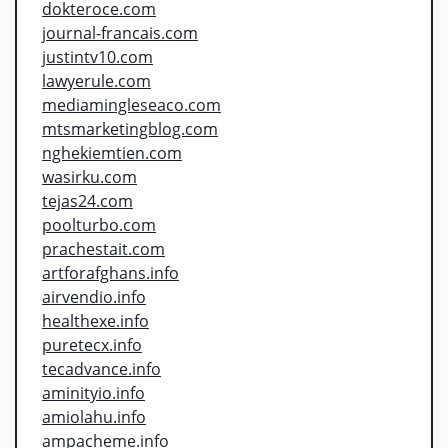
dokteroce.com
journal-francais.com
justintv10.com
lawyerule.com
mediamingleseaco.com
mtsmarketingblog.com
nghekiemtien.com
wasirku.com
tejas24.com
poolturbo.com
prachestait.com
artforafghans.info
airvendio.info
healthexe.info
puretecx.info
tecadvance.info
aminityio.info
amiolahu.info
ampacheme.info