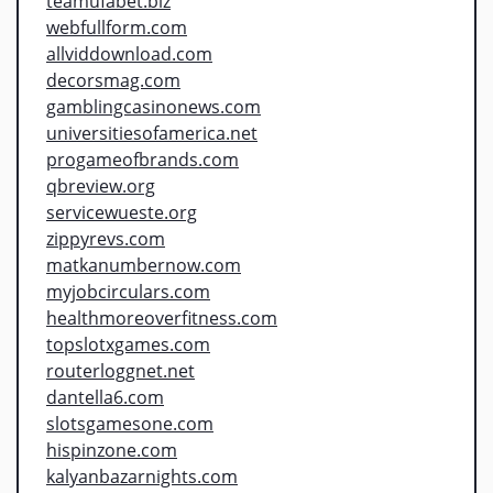
teamufabet.biz
webfullform.com
allviddownload.com
decorsmag.com
gamblingcasinonews.com
universitiesofamerica.net
progameofbrands.com
qbreview.org
servicewueste.org
zippyrevs.com
matkanumbernow.com
myjobcirculars.com
healthmoreoverfitness.com
topslotxgames.com
routerloggnet.net
dantella6.com
slotsgamesone.com
hispinzone.com
kalyanbazarnights.com