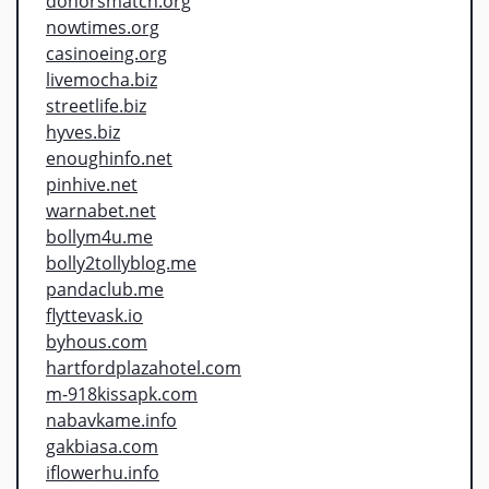
donorsmatch.org
nowtimes.org
casinoeing.org
livemocha.biz
streetlife.biz
hyves.biz
enoughinfo.net
pinhive.net
warnabet.net
bollym4u.me
bolly2tollyblog.me
pandaclub.me
flyttevask.io
byhous.com
hartfordplazahotel.com
m-918kissapk.com
nabavkame.info
gakbiasa.com
iflowerhu.info