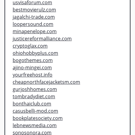
usvisaforum.com
bestmovierulz.com
jagalchi-trade.com
loopersound.com
minapenelope.com
justicereformalliance.com
cryptoglax.com
ohiohobbyplus.com
bogothemes.com
ajino-mingei.com
yourfreehost.info
cheapnorthfacejacketsm.com
gurjoshhomes.com
tombradydiet.com
bonthaiclub.com
casusbelli-mod.com
bookplatesociety.com
lebnewsmedia.com
sonosonora.com