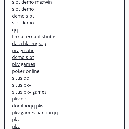
slot demo maxwin
slot demo
demo slot
slot demo
qq
link alternatif sbobet
data hk lengkap
pragmatic
demo slot
pkv games
poker online
situs qq
situs pkv
situs pkv games
pkv qq
dominoqq pkv
pkv games bandarqq
pkv
pkv