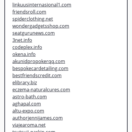
linkuusinternasional1.com
friendsroll.com
spiderclothing.net
wondergadgetsshop.com
seatgurunews.com
3net.info
codeplex.info
okena.info
akunidpropokerqq.com
bespokecardetailing.com
bestfriendscredit.com
elibrary.biz
eczema-naturalcures.com
astro-bath.com
aghapal.com
altu-expo.com
authorjennijames.com
viajearoma.net
tsutsuji-parkin.com