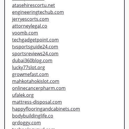
atasehirescortu.net
engineeringtechub.com
jerryescorts.com
attorneylegal.co
voomb.com
techgadgetpoint.com
tvsportsguide24.com
sportsreviews24.com
dubai360blog.com
lucky77slot.org
growmefast.com
mahkotahokislot.com
onlinecancerpharm.com
ufalek.org
mattress-disposal.com
happyflooringandcabinets.com
bodybuildinglife.co
qrdoggy.com