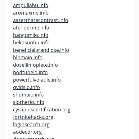
ampullahu.info
aromaxme.info
asserthatecontrast.info
atenderme.info
bangumiio.info
bekosunhu.info
beneficialgrandiose.info
blomaio.info
dosellinfoplete.info
podtubeio.info
powerfulvolatile.info
qvidsio.info
shumaio.info
slotherio.info
cysapluscertification.org
fortnitehacks.org
loginsearch.org
aodecor.org