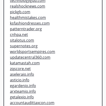
technologygud.com
realshocknews.com
pickgb.com
healthmistakes.com
ksfashiondresses.com
patterntrader.org
cnhpa.net
sitalotus.com
supernotes.org
worldsportsempires.com
updatecentral360.com
katamastah.com
zqscore.net
aseleraio.info
asticio.info
egardenio.info
arxteamio.info
getalexio.info
accountaudittaxcon.com