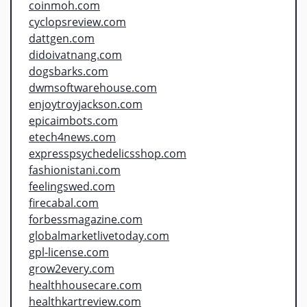
coinmoh.com
cyclopsreview.com
dattgen.com
didoivatnang.com
dogsbarks.com
dwmsoftwarehouse.com
enjoytroyjackson.com
epicaimbots.com
etech4news.com
expresspsychedelicsshop.com
fashionistani.com
feelingswed.com
firecabal.com
forbessmagazine.com
globalmarketlivetoday.com
gpl-license.com
grow2every.com
healthhousecare.com
healthkartreview.com