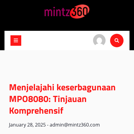
Skip
to
content
Menjelajahi keserbagunaan
MPO8080: Tinjauan
Komprehensif
January 28, 2025
-
admin@mintz360.com