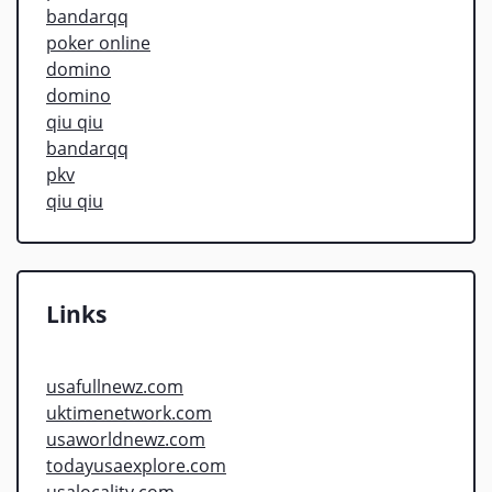
bandarqq
poker online
domino
domino
qiu qiu
bandarqq
pkv
qiu qiu
Links
usafullnewz.com
uktimenetwork.com
usaworldnewz.com
todayusaexplore.com
usalocality.com