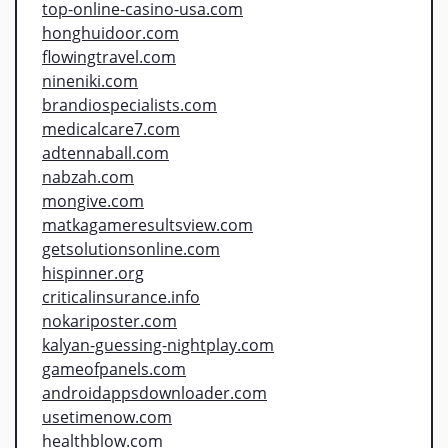
top-online-casino-usa.com
honghuidoor.com
flowingtravel.com
nineniki.com
brandiospecialists.com
medicalcare7.com
adtennaball.com
nabzah.com
mongive.com
matkagameresultsview.com
getsolutionsonline.com
hispinner.org
criticalinsurance.info
nokariposter.com
kalyan-guessing-nightplay.com
gameofpanels.com
androidappsdownloader.com
usetimenow.com
healthblow.com