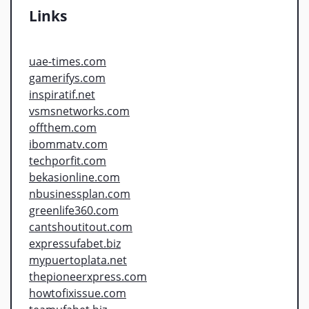
Links
uae-times.com
gamerifys.com
inspiratif.net
vsmsnetworks.com
offthem.com
ibommatv.com
techporfit.com
bekasionline.com
nbusinessplan.com
greenlife360.com
cantshoutitout.com
expressufabet.biz
mypuertoplata.net
thepioneerxpress.com
howtofixissue.com