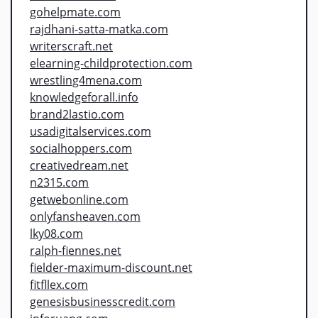
gohelpmate.com
rajdhani-satta-matka.com
writerscraft.net
elearning-childprotection.com
wrestling4mena.com
knowledgeforall.info
brand2lastio.com
usadigitalservices.com
socialhoppers.com
creativedream.net
n2315.com
getwebonline.com
onlyfansheaven.com
lky08.com
ralph-fiennes.net
fielder-maximum-discount.net
fitfllex.com
genesisbusinesscredit.com