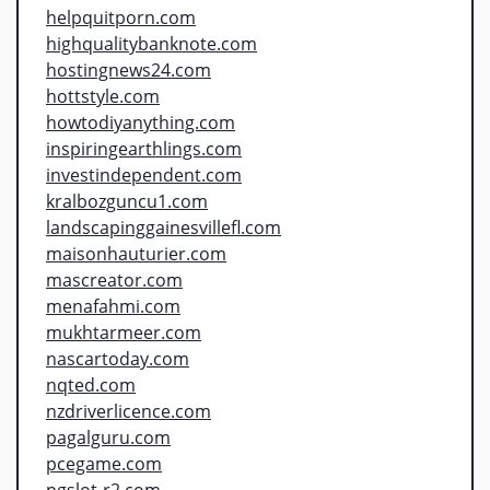
helpquitporn.com
highqualitybanknote.com
hostingnews24.com
hottstyle.com
howtodiyanything.com
inspiringearthlings.com
investindependent.com
kralbozguncu1.com
landscapinggainesvillefl.com
maisonhauturier.com
mascreator.com
menafahmi.com
mukhtarmeer.com
nascartoday.com
nqted.com
nzdriverlicence.com
pagalguru.com
pcegame.com
pgslot-r2.com