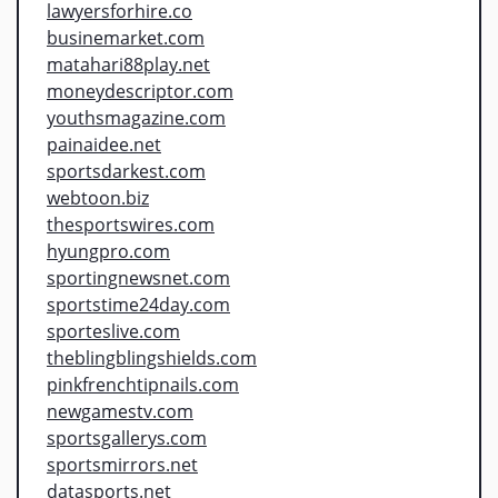
lawyersforhire.co
businemarket.com
matahari88play.net
moneydescriptor.com
youthsmagazine.com
painaidee.net
sportsdarkest.com
webtoon.biz
thesportswires.com
hyungpro.com
sportingnewsnet.com
sportstime24day.com
sporteslive.com
theblingblingshields.com
pinkfrenchtipnails.com
newgamestv.com
sportsgallerys.com
sportsmirrors.net
datasports.net