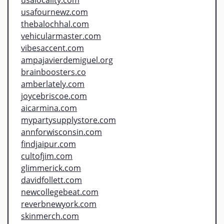
usafournewz.com
thebalochhal.com
vehicularmaster.com
vibesaccent.com
ampajavierdemiguel.org
brainboosters.co
amberlately.com
joycebriscoe.com
aicarmina.com
mypartysupplystore.com
annforwisconsin.com
findjaipur.com
cultofjim.com
glimmerick.com
davidfollett.com
newcollegebeat.com
reverbnewyork.com
skinmerch.com