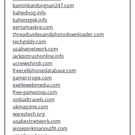
bantinbatdongsan247.com
bahednog.info
bahenxgek.info
pertamaskre.com
threadsvideoandphotodownloader.com
techgiddy.com
usalivenetwork.com
jackpotrushonline.info
ucnewshindi.com
freecellphonedatabase.com
gamersrope.com
exellewebmedia.com
free-gamestop.com
sinbadtravels.com
ukmagzine.com
wareztech.org
usabestnetwork.com
jessepinkmanoutfit.com