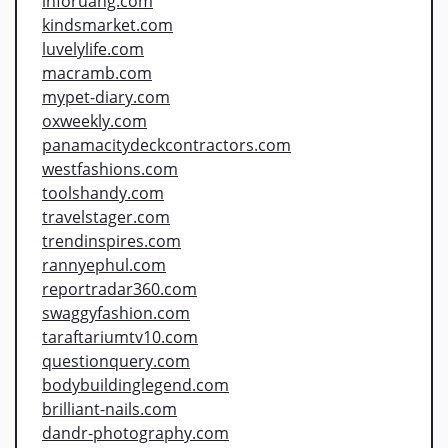
inforuang.com
kindsmarket.com
luvelylife.com
macramb.com
mypet-diary.com
oxweekly.com
panamacitydeckcontractors.com
westfashions.com
toolshandy.com
travelstager.com
trendinspires.com
rannyephul.com
reportradar360.com
swaggyfashion.com
taraftariumtv10.com
questionquery.com
bodybuildinglegend.com
brilliant-nails.com
dandr-photography.com