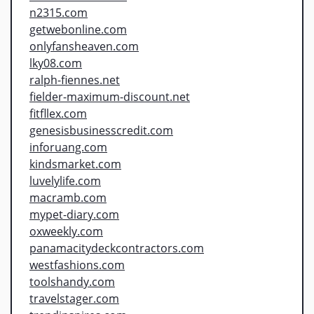
n2315.com
getwebonline.com
onlyfansheaven.com
lky08.com
ralph-fiennes.net
fielder-maximum-discount.net
fitfllex.com
genesisbusinesscredit.com
inforuang.com
kindsmarket.com
luvelylife.com
macramb.com
mypet-diary.com
oxweekly.com
panamacitydeckcontractors.com
westfashions.com
toolshandy.com
travelstager.com