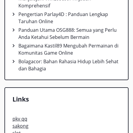
Komprehensif
Pengertian Parlay4D : Panduan Lengkap
Taruhan Online
Panduan Utama OSG888: Semua yang Perlu
Anda Ketahui Sebelum Bermain
Bagaimana Kastil89 Mengubah Permainan di
Komunitas Game Online
Bolagacor: Bahan Rahasia Hidup Lebih Sehat
dan Bahagia
Links
pkv qq
sakong
slot