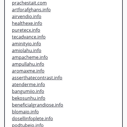
prachestait.com
artforafghans.info
airvendio.info
healthexe.info
puretecx.info
tecadvance.info
aminityio.info
amiolahu.info
ampacheme.info
ampullahu.info
aromaxme.info
asserthatecontrast.info
atenderme.info
bangumiio.info
bekosunhu.info
beneficialgrandiose.info
blomaio.info
dosellinfoplete.info
podtubeio.info