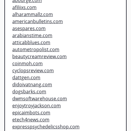
abourge.com
afiliixs.com
alharammallz.com
americanbulletins.com
asespares.com
arabianstime.com
atticabblues.com
autometropolist.com
beautycreamreview.com
coinmoh.com
cyclopsreview.com
dattgen.com
didoivatnang.com
dogsbarks.com
dwmsoftwarehouse.com
enjoytroyjackson.com
epicaimbots.com
etech4news.com
expresspsychedelicsshop.com