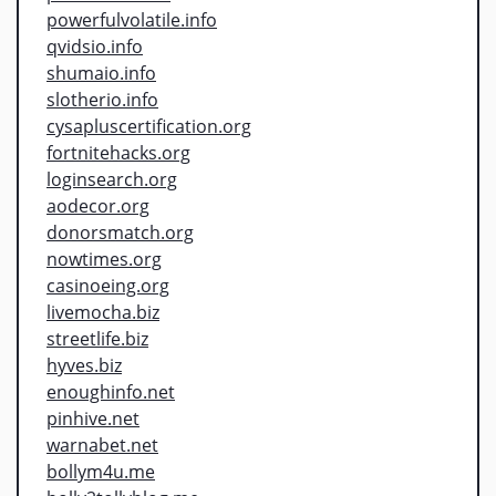
powerfulvolatile.info
qvidsio.info
shumaio.info
slotherio.info
cysapluscertification.org
fortnitehacks.org
loginsearch.org
aodecor.org
donorsmatch.org
nowtimes.org
casinoeing.org
livemocha.biz
streetlife.biz
hyves.biz
enoughinfo.net
pinhive.net
warnabet.net
bollym4u.me