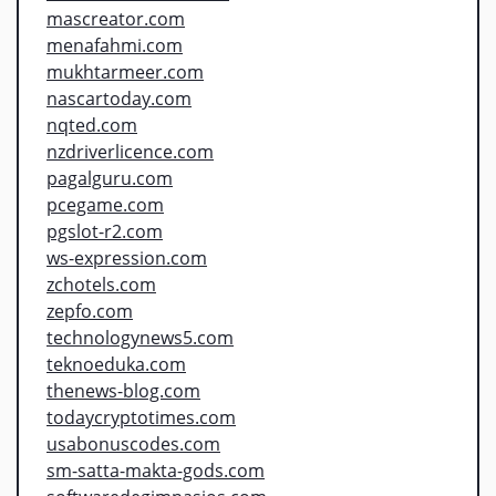
mascreator.com
menafahmi.com
mukhtarmeer.com
nascartoday.com
nqted.com
nzdriverlicence.com
pagalguru.com
pcegame.com
pgslot-r2.com
ws-expression.com
zchotels.com
zepfo.com
technologynews5.com
teknoeduka.com
thenews-blog.com
todaycryptotimes.com
usabonuscodes.com
sm-satta-makta-gods.com