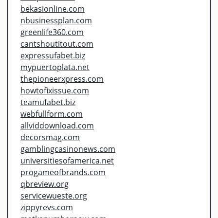
bekasionline.com
nbusinessplan.com
greenlife360.com
cantshoutitout.com
expressufabet.biz
mypuertoplata.net
thepioneerxpress.com
howtofixissue.com
teamufabet.biz
webfullform.com
allviddownload.com
decorsmag.com
gamblingcasinonews.com
universitiesofamerica.net
progameofbrands.com
qbreview.org
servicewueste.org
zippyrevs.com