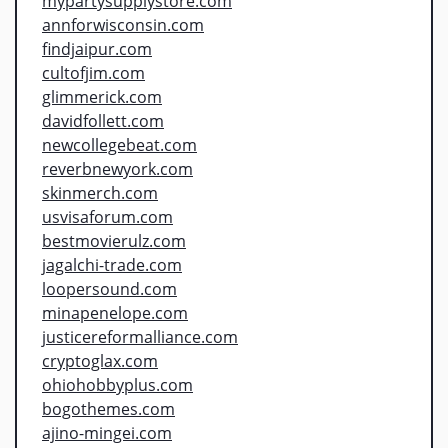
mypartysupplystore.com
annforwisconsin.com
findjaipur.com
cultofjim.com
glimmerick.com
davidfollett.com
newcollegebeat.com
reverbnewyork.com
skinmerch.com
usvisaforum.com
bestmovierulz.com
jagalchi-trade.com
loopersound.com
minapenelope.com
justicereformalliance.com
cryptoglax.com
ohiohobbyplus.com
bogothemes.com
ajino-mingei.com