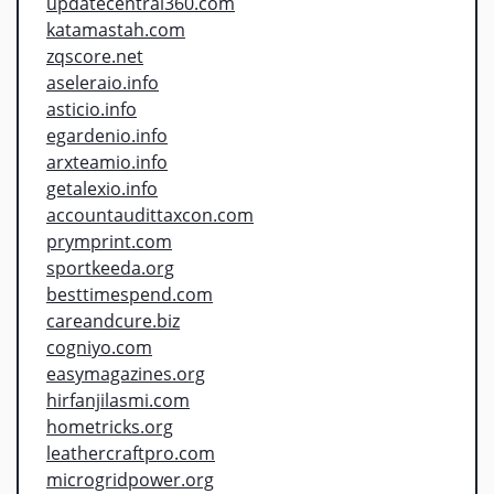
updatecentral360.com
katamastah.com
zqscore.net
aseleraio.info
asticio.info
egardenio.info
arxteamio.info
getalexio.info
accountaudittaxcon.com
prymprint.com
sportkeeda.org
besttimespend.com
careandcure.biz
cogniyo.com
easymagazines.org
hirfanjilasmi.com
hometricks.org
leathercraftpro.com
microgridpower.org