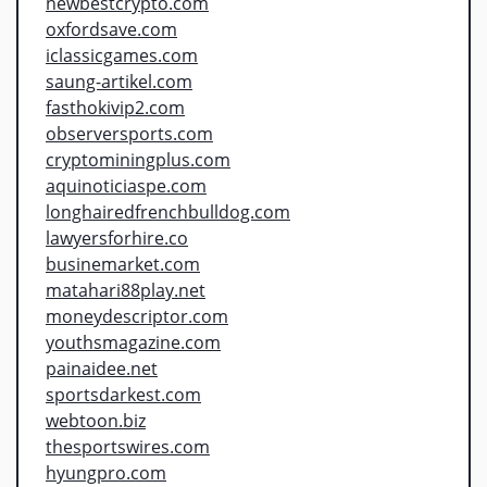
newbestcrypto.com
oxfordsave.com
iclassicgames.com
saung-artikel.com
fasthokivip2.com
observersports.com
cryptominingplus.com
aquinoticiaspe.com
longhairedfrenchbulldog.com
lawyersforhire.co
businemarket.com
matahari88play.net
moneydescriptor.com
youthsmagazine.com
painaidee.net
sportsdarkest.com
webtoon.biz
thesportswires.com
hyungpro.com