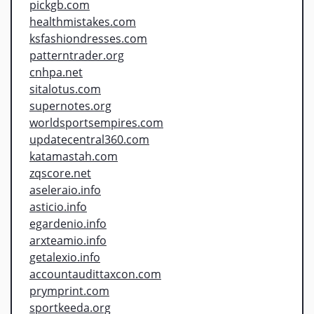
pickgb.com
healthmistakes.com
ksfashiondresses.com
patterntrader.org
cnhpa.net
sitalotus.com
supernotes.org
worldsportsempires.com
updatecentral360.com
katamastah.com
zqscore.net
aseleraio.info
asticio.info
egardenio.info
arxteamio.info
getalexio.info
accountaudittaxcon.com
prymprint.com
sportkeeda.org