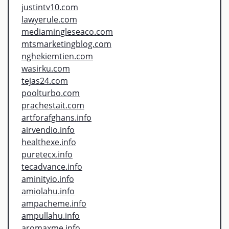
justintv10.com
lawyerule.com
mediamingleseaco.com
mtsmarketingblog.com
nghekiemtien.com
wasirku.com
tejas24.com
poolturbo.com
prachestait.com
artforafghans.info
airvendio.info
healthexe.info
puretecx.info
tecadvance.info
aminityio.info
amiolahu.info
ampacheme.info
ampullahu.info
aromaxme.info