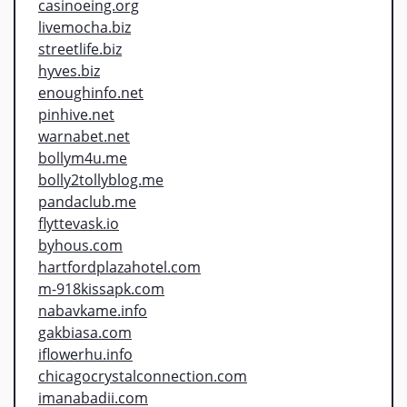
casinoeing.org
livemocha.biz
streetlife.biz
hyves.biz
enoughinfo.net
pinhive.net
warnabet.net
bollym4u.me
bolly2tollyblog.me
pandaclub.me
flyttevask.io
byhous.com
hartfordplazahotel.com
m-918kissapk.com
nabavkame.info
gakbiasa.com
iflowerhu.info
chicagocrystalconnection.com
imanabadii.com