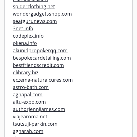
spiderclothing.net
wondergadgetsshop.com
seatgurunews.com
3net.info
codeplex.info
okena.info
akunidpropokerqq.com
bespokecardetailing.com
bestfriendscredit.com
elibrary.biz
eczema-naturalcures.com
astro-bath.com
aghapal.com
altu-expo.com
authorjennijames.com
viajearoma.net
tsutsuji-parkin.com
agharab.com