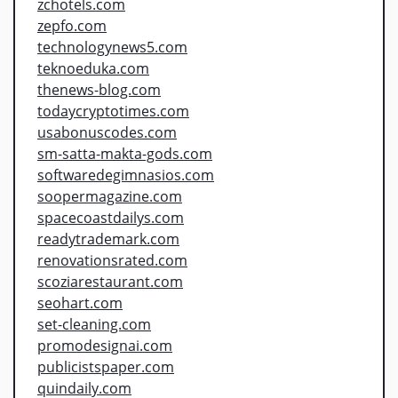
zchotels.com
zepfo.com
technologynews5.com
teknoeduka.com
thenews-blog.com
todaycryptotimes.com
usabonuscodes.com
sm-satta-makta-gods.com
softwaredegimnasios.com
soopermagazine.com
spacecoastdailys.com
readytrademark.com
renovationsrated.com
scoziarestaurant.com
seohart.com
set-cleaning.com
promodesignai.com
publicistspaper.com
quindaily.com