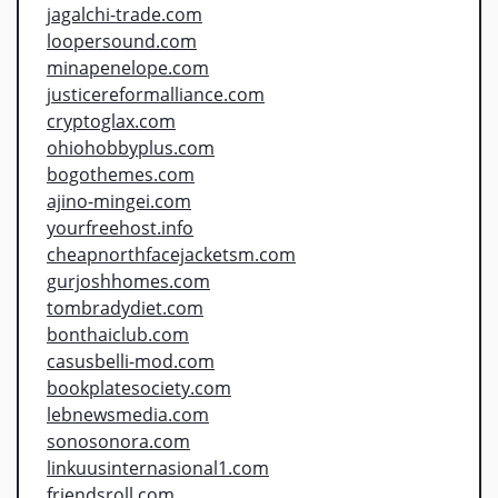
jagalchi-trade.com
loopersound.com
minapenelope.com
justicereformalliance.com
cryptoglax.com
ohiohobbyplus.com
bogothemes.com
ajino-mingei.com
yourfreehost.info
cheapnorthfacejacketsm.com
gurjoshhomes.com
tombradydiet.com
bonthaiclub.com
casusbelli-mod.com
bookplatesociety.com
lebnewsmedia.com
sonosonora.com
linkuusinternasional1.com
friendsroll.com