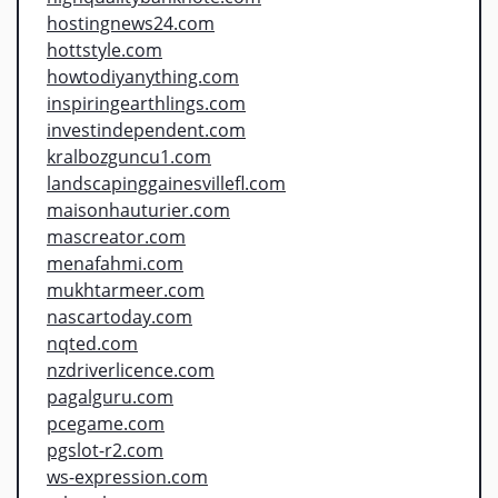
hostingnews24.com
hottstyle.com
howtodiyanything.com
inspiringearthlings.com
investindependent.com
kralbozguncu1.com
landscapinggainesvillefl.com
maisonhauturier.com
mascreator.com
menafahmi.com
mukhtarmeer.com
nascartoday.com
nqted.com
nzdriverlicence.com
pagalguru.com
pcegame.com
pgslot-r2.com
ws-expression.com