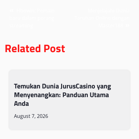
Post
Hbowin: Pemain
Menjelajahi Dunia
baru dalam perang
Taruhan Online dengan
navigation
streaming
Master188
Related Post
Temukan Dunia JurusCasino yang
Menyenangkan: Panduan Utama
Anda
August 7, 2026