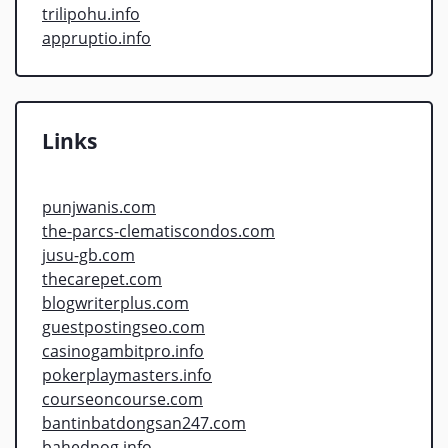
trilipohu.info
appruptio.info
Links
punjwanis.com
the-parcs-clematiscondos.com
jusu-gb.com
thecarepet.com
blogwriterplus.com
guestpostingseo.com
casinogambitpro.info
pokerplaymasters.info
courseoncourse.com
bantinbatdongsan247.com
bahednog.info