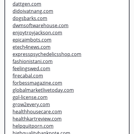
dattgen.com
didoivatnang.com
dogsbarks.com
dwmsoftwarehouse.com
enjoytroyjackson.com
epicaimbots.com
etech4news.com
expresspsychedelicsshop.com
fashionistani.com
feelingswed.com
firecabal.com
forbessmagazine.com
globalmarketlivetoday.com
gpl-license.com
grow2every.com
healthhousecare.com
healthkartreview.com
helpquitporn.com
highqualitybanknote.com