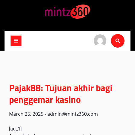
Skip
to
content
Pajak88: Tujuan akhir bagi
penggemar kasino
March 25, 2025
-
admin@mintz360.com
[ad_1]