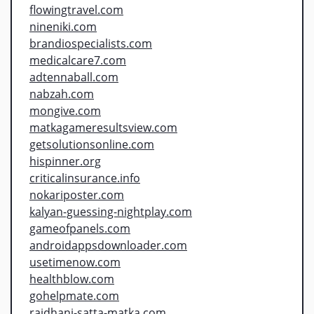
flowingtravel.com
nineniki.com
brandiospecialists.com
medicalcare7.com
adtennaball.com
nabzah.com
mongive.com
matkagameresultsview.com
getsolutionsonline.com
hispinner.org
criticalinsurance.info
nokariposter.com
kalyan-guessing-nightplay.com
gameofpanels.com
androidappsdownloader.com
usetimenow.com
healthblow.com
gohelpmate.com
rajdhani-satta-matka.com