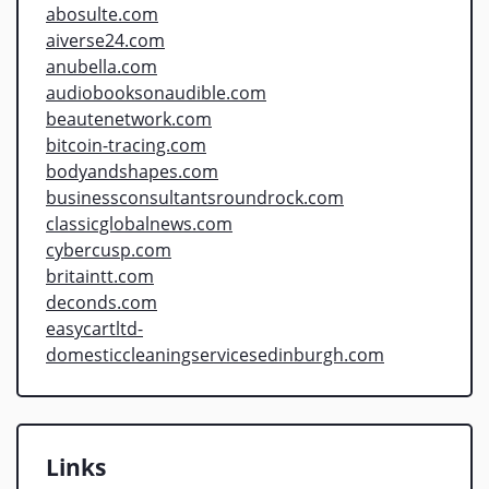
abosulte.com
aiverse24.com
anubella.com
audiobooksonaudible.com
beautenetwork.com
bitcoin-tracing.com
bodyandshapes.com
businessconsultantsroundrock.com
classicglobalnews.com
cybercusp.com
britaintt.com
deconds.com
easycartltd-
domesticcleaningservicesedinburgh.com
Links