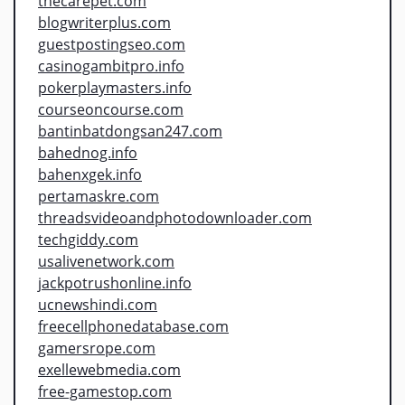
thecarepet.com
blogwriterplus.com
guestpostingseo.com
casinogambitpro.info
pokerplaymasters.info
courseoncourse.com
bantinbatdongsan247.com
bahednog.info
bahenxgek.info
pertamaskre.com
threadsvideoandphotodownloader.com
techgiddy.com
usalivenetwork.com
jackpotrushonline.info
ucnewshindi.com
freecellphonedatabase.com
gamersrope.com
exellewebmedia.com
free-gamestop.com