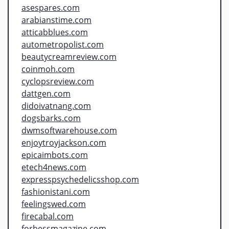
asespares.com
arabianstime.com
atticabblues.com
autometropolist.com
beautycreamreview.com
coinmoh.com
cyclopsreview.com
dattgen.com
didoivatnang.com
dogsbarks.com
dwmsoftwarehouse.com
enjoytroyjackson.com
epicaimbots.com
etech4news.com
expresspsychedelicsshop.com
fashionistani.com
feelingswed.com
firecabal.com
forbessmagazine.com