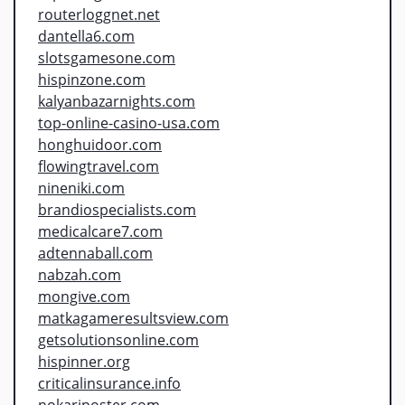
routerloggnet.net
dantella6.com
slotsgamesone.com
hispinzone.com
kalyanbazarnights.com
top-online-casino-usa.com
honghuidoor.com
flowingtravel.com
nineniki.com
brandiospecialists.com
medicalcare7.com
adtennaball.com
nabzah.com
mongive.com
matkagameresultsview.com
getsolutionsonline.com
hispinner.org
criticalinsurance.info
nokariposter.com