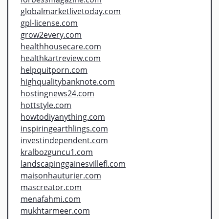
globalmarketlivetoday.com
gpl-license.com
grow2every.com
healthhousecare.com
healthkartreview.com
helpquitporn.com
highqualitybanknote.com
hostingnews24.com
hottstyle.com
howtodiyanything.com
inspiringearthlings.com
investindependent.com
kralbozguncu1.com
landscapinggainesvillefl.com
maisonhauturier.com
mascreator.com
menafahmi.com
mukhtarmeer.com