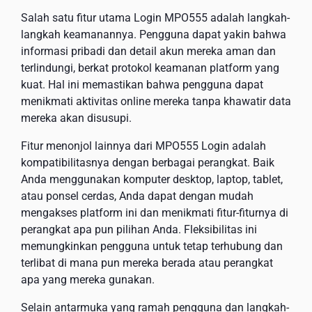
Salah satu fitur utama Login MPO555 adalah langkah-
langkah keamanannya. Pengguna dapat yakin bahwa
informasi pribadi dan detail akun mereka aman dan
terlindungi, berkat protokol keamanan platform yang
kuat. Hal ini memastikan bahwa pengguna dapat
menikmati aktivitas online mereka tanpa khawatir data
mereka akan disusupi.
Fitur menonjol lainnya dari MPO555 Login adalah
kompatibilitasnya dengan berbagai perangkat. Baik
Anda menggunakan komputer desktop, laptop, tablet,
atau ponsel cerdas, Anda dapat dengan mudah
mengakses platform ini dan menikmati fitur-fiturnya di
perangkat apa pun pilihan Anda. Fleksibilitas ini
memungkinkan pengguna untuk tetap terhubung dan
terlibat di mana pun mereka berada atau perangkat
apa yang mereka gunakan.
Selain antarmuka yang ramah pengguna dan langkah-