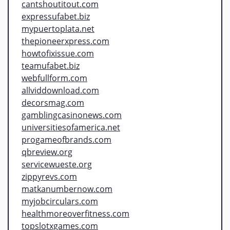
cantshoutitout.com
expressufabet.biz
mypuertoplata.net
thepioneerxpress.com
howtofixissue.com
teamufabet.biz
webfullform.com
allviddownload.com
decorsmag.com
gamblingcasinonews.com
universitiesofamerica.net
progameofbrands.com
qbreview.org
servicewueste.org
zippyrevs.com
matkanumbernow.com
myjobcirculars.com
healthmoreoverfitness.com
topslotxgames.com