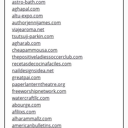
astro-bath.com
aghapal.com
altu-expo.com
authorjennijames.com
viajearoma.net
tsutsuji-parkin.com
agharab.com
cheapammousa.com
thepositiveladiessoccerclub.com
recetasdecocinafaciles.com
naildesignsidea.net
greatpai.com
paperlanterntheatre.org
freeworshipnetwork.com
watercraftllc.com
abourge.com
afiliixs.com
alharammallz.com
americanbulletins.com