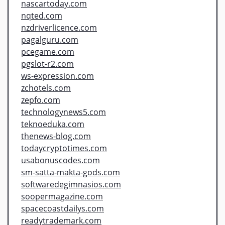
nascartoday.com
nqted.com
nzdriverlicence.com
pagalguru.com
pcegame.com
pgslot-r2.com
ws-expression.com
zchotels.com
zepfo.com
technologynews5.com
teknoeduka.com
thenews-blog.com
todaycryptotimes.com
usabonuscodes.com
sm-satta-makta-gods.com
softwaredegimnasios.com
soopermagazine.com
spacecoastdailys.com
readytrademark.com