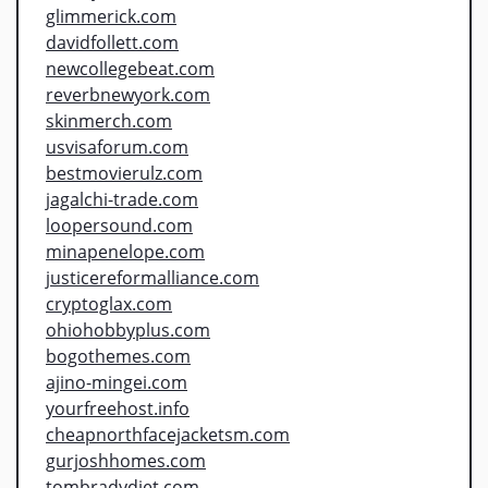
glimmerick.com
davidfollett.com
newcollegebeat.com
reverbnewyork.com
skinmerch.com
usvisaforum.com
bestmovierulz.com
jagalchi-trade.com
loopersound.com
minapenelope.com
justicereformalliance.com
cryptoglax.com
ohiohobbyplus.com
bogothemes.com
ajino-mingei.com
yourfreehost.info
cheapnorthfacejacketsm.com
gurjoshhomes.com
tombradydiet.com