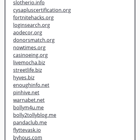
slotherio.info
cysapluscertification.org
fortnitehacks.org
loginsearch.org
aodecor.org
donorsmatch.org
nowtimes.org
casinoeing.org
livemocha.biz
streetlife.biz
hyves.biz
enoughinfo.net
pinhive.net
warnabet.net
bollym4u.me
bolly2tollyblog.me
pandaclub.me
flyttevask.io
byhous.com