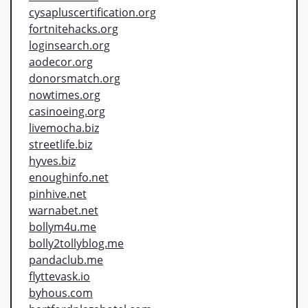
cysapluscertification.org
fortnitehacks.org
loginsearch.org
aodecor.org
donorsmatch.org
nowtimes.org
casinoeing.org
livemocha.biz
streetlife.biz
hyves.biz
enoughinfo.net
pinhive.net
warnabet.net
bollym4u.me
bolly2tollyblog.me
pandaclub.me
flyttevask.io
byhous.com