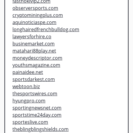
fasthokivip2.com
observersports.com
cryptominingplus.com
aquinoticiaspe.com
longhairedfrenchbulldog.com
lawyersforhire.co
businemarket.com
matahari88play.net
moneydescriptor.com
youthsmagazine.com
painaidee.net
sportsdarkest.com
webtoon.biz
thesportswires.com
hyungpro.com
sportingnewsnet.com
sportstime24day.com
sporteslive.com
theblingblingshields.com