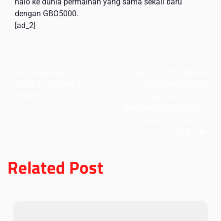
halo ke dunia permainan yang sama sekali baru
dengan GBO5000.
[ad_2]
Post
Menjelajahi fitur dan
Temui Kuda189: Merek
pembaruan terbaru di
yang merevolusi
navigation
BOM88
dekorasi rumah
dengan karya modern
yang terinspirasi
Afrika
Related Post