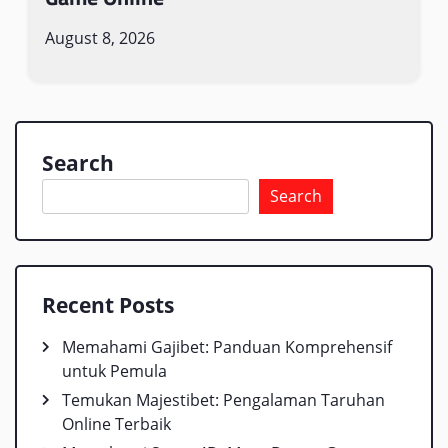
August 8, 2026
Search
Search
Recent Posts
Memahami Gajibet: Panduan Komprehensif
untuk Pemula
Temukan Majestibet: Pengalaman Taruhan
Online Terbaik