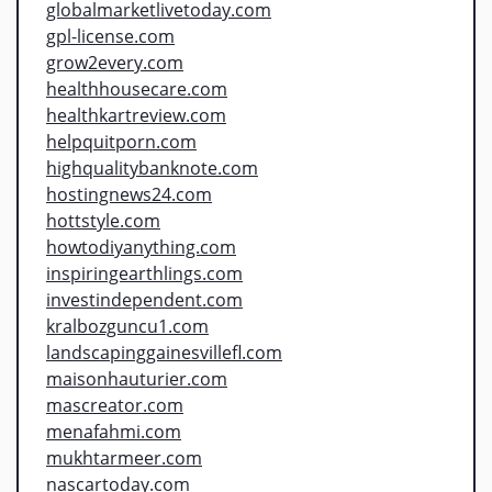
globalmarketlivetoday.com
gpl-license.com
grow2every.com
healthhousecare.com
healthkartreview.com
helpquitporn.com
highqualitybanknote.com
hostingnews24.com
hottstyle.com
howtodiyanything.com
inspiringearthlings.com
investindependent.com
kralbozguncu1.com
landscapinggainesvillefl.com
maisonhauturier.com
mascreator.com
menafahmi.com
mukhtarmeer.com
nascartoday.com