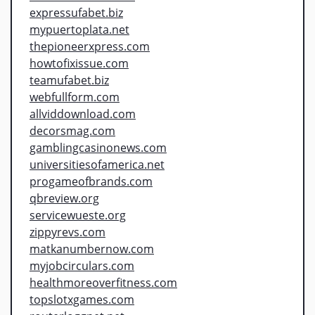
expressufabet.biz
mypuertoplata.net
thepioneerxpress.com
howtofixissue.com
teamufabet.biz
webfullform.com
allviddownload.com
decorsmag.com
gamblingcasinonews.com
universitiesofamerica.net
progameofbrands.com
qbreview.org
servicewueste.org
zippyrevs.com
matkanumbernow.com
myjobcirculars.com
healthmoreoverfitness.com
topslotxgames.com