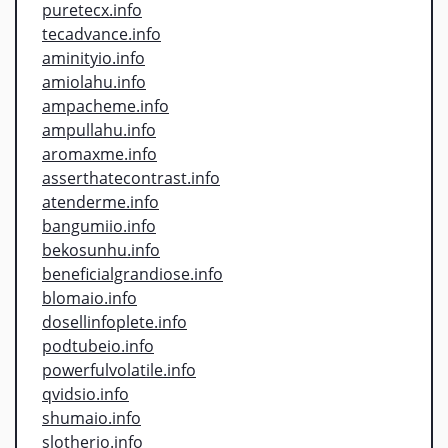
puretecx.info
tecadvance.info
aminityio.info
amiolahu.info
ampacheme.info
ampullahu.info
aromaxme.info
asserthatecontrast.info
atenderme.info
bangumiio.info
bekosunhu.info
beneficialgrandiose.info
blomaio.info
dosellinfoplete.info
podtubeio.info
powerfulvolatile.info
qvidsio.info
shumaio.info
slotherio.info