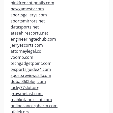
pinkfrenchtipnails.com
newgamestv.com
sportsgallerys.com
sportsmirrors.net
datasports.net
atasehirescortu.net
engineeringtechub.com
jerryescorts.com
attorneylegal.co
voomb.com
techgadgetpoint.com
tvsportsguide24.com
sportsreviews24.com
dubai360blog.com
lucky77slot.org
growmefast.com
mahkotahokislot.com
onlinecancerpharm.com
ufalek.org