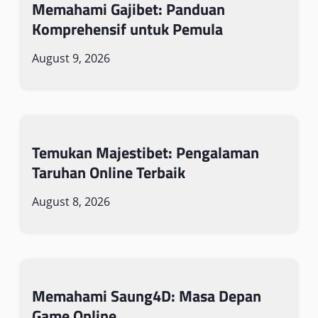
Memahami Gajibet: Panduan
Komprehensif untuk Pemula
August 9, 2026
Temukan Majestibet: Pengalaman
Taruhan Online Terbaik
August 8, 2026
Memahami Saung4D: Masa Depan
Game Online