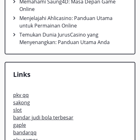
Memahami Saung4D: Masa Depan Game
Online
Menjelajahi Ahlicasino: Panduan Utama
untuk Permainan Online
Temukan Dunia JurusCasino yang
Menyenangkan: Panduan Utama Anda
Links
pkv qq
sakong
slot
bandar judi bola terbesar
gaple
bandarqq
pkv games