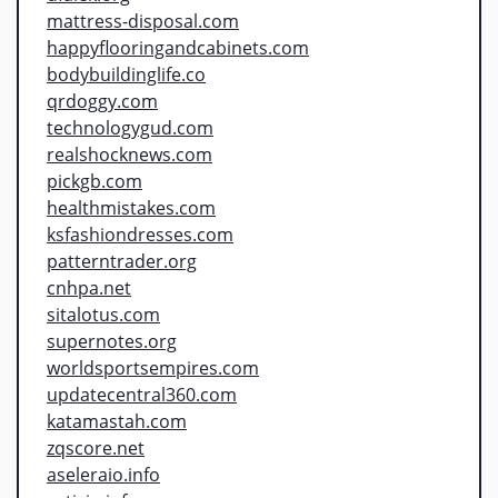
mattress-disposal.com
happyflooringandcabinets.com
bodybuildinglife.co
qrdoggy.com
technologygud.com
realshocknews.com
pickgb.com
healthmistakes.com
ksfashiondresses.com
patterntrader.org
cnhpa.net
sitalotus.com
supernotes.org
worldsportsempires.com
updatecentral360.com
katamastah.com
zqscore.net
aseleraio.info