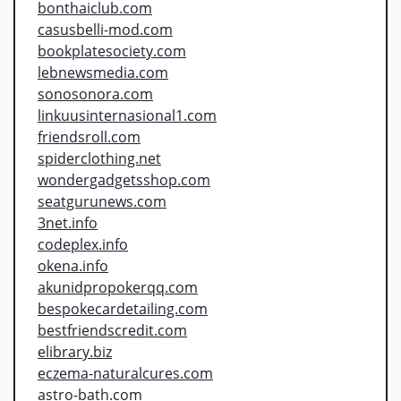
bonthaiclub.com
casusbelli-mod.com
bookplatesociety.com
lebnewsmedia.com
sonosonora.com
linkuusinternasional1.com
friendsroll.com
spiderclothing.net
wondergadgetsshop.com
seatgurunews.com
3net.info
codeplex.info
okena.info
akunidpropokerqq.com
bespokecardetailing.com
bestfriendscredit.com
elibrary.biz
eczema-naturalcures.com
astro-bath.com