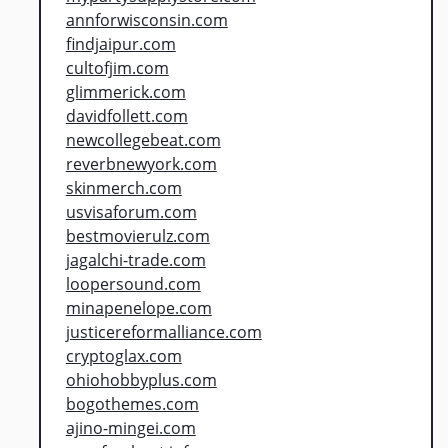
annforwisconsin.com
findjaipur.com
cultofjim.com
glimmerick.com
davidfollett.com
newcollegebeat.com
reverbnewyork.com
skinmerch.com
usvisaforum.com
bestmovierulz.com
jagalchi-trade.com
loopersound.com
minapenelope.com
justicereformalliance.com
cryptoglax.com
ohiohobbyplus.com
bogothemes.com
ajino-mingei.com