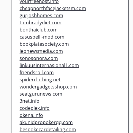
yourfreehost.info
cheapnorthfacejacketsm.com
gurjoshhomes.com
tombradydiet.com
bonthaiclub.com
casusbelli-mod.com
bookplatesociety.com
lebnewsmedia.com
sonosonora.com
linkuusinternasional1.com
friendsroll.com
spiderclothing.net
wondergadgetsshop.com
seatgurunews.com
3net.info
codeplex.info
okena.info
akunidpropokerqq.com
bespokecardetailing.com