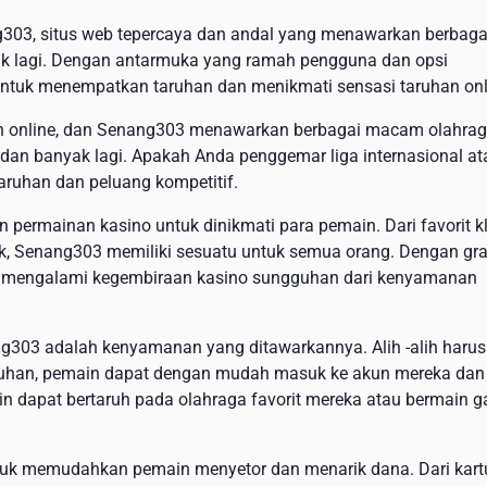
g303, situs web tepercaya dan andal yang menawarkan berbaga
yak lagi. Dengan antarmuka yang ramah pengguna dan opsi
uk menempatkan taruhan dan menikmati sensasi taruhan onl
ruh online, dan Senang303 menawarkan berbagai macam olahra
s, dan banyak lagi. Apakah Anda penggemar liga internasional at
taruhan dan peluang kompetitif.
 permainan kasino untuk dinikmati para pemain. Dari favorit k
ik, Senang303 memiliki sesuatu untuk semua orang. Dengan gra
pat mengalami kegembiraan kasino sungguhan dari kenyamanan
g303 adalah kenyamanan yang ditawarkannya. Alih -alih harus
aruhan, pemain dapat dengan mudah masuk ke akun mereka dan
in dapat bertaruh pada olahraga favorit mereka atau bermain 
uk memudahkan pemain menyetor dan menarik dana. Dari kart