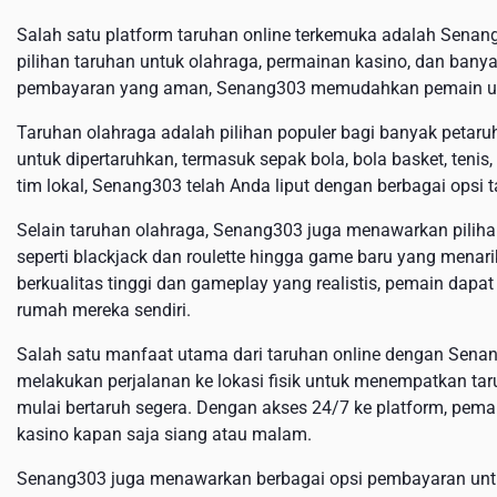
Salah satu platform taruhan online terkemuka adalah Senan
pilihan taruhan untuk olahraga, permainan kasino, dan ban
pembayaran yang aman, Senang303 memudahkan pemain unt
Taruhan olahraga adalah pilihan populer bagi banyak peta
untuk dipertaruhkan, termasuk sepak bola, bola basket, teni
tim lokal, Senang303 telah Anda liput dengan berbagai opsi 
Selain taruhan olahraga, Senang303 juga menawarkan pilihan
seperti blackjack dan roulette hingga game baru yang menar
berkualitas tinggi dan gameplay yang realistis, pemain da
rumah mereka sendiri.
Salah satu manfaat utama dari taruhan online dengan Senan
melakukan perjalanan ke lokasi fisik untuk menempatkan t
mulai bertaruh segera. Dengan akses 24/7 ke platform, pema
kasino kapan saja siang atau malam.
Senang303 juga menawarkan berbagai opsi pembayaran unt