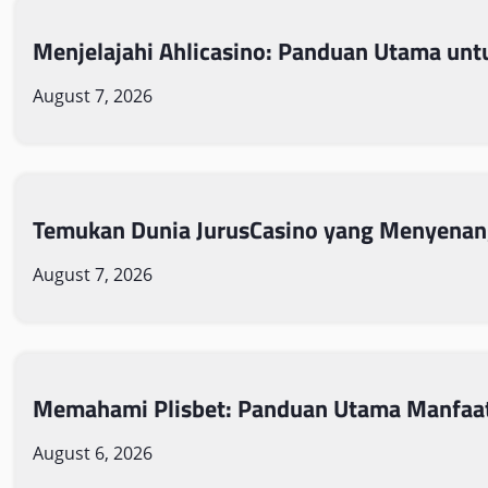
Menjelajahi Ahlicasino: Panduan Utama unt
August 7, 2026
Temukan Dunia JurusCasino yang Menyena
August 7, 2026
Memahami Plisbet: Panduan Utama Manfaat
August 6, 2026