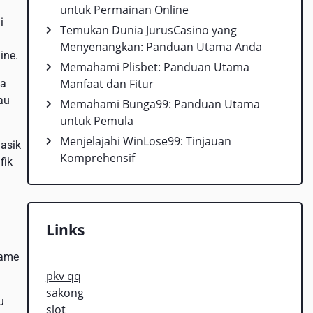
untuk Permainan Online
i
Temukan Dunia JurusCasino yang
Menyenangkan: Panduan Utama Anda
ine.
Memahami Plisbet: Panduan Utama
Manfaat dan Fitur
ga
au
Memahami Bunga99: Panduan Utama
untuk Pemula
Menjelajahi WinLose99: Tinjauan
lasik
Komprehensif
fik
Links
game
pkv qq
sakong
u
slot