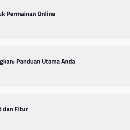
uk Permainan Online
ngkan: Panduan Utama Anda
 dan Fitur