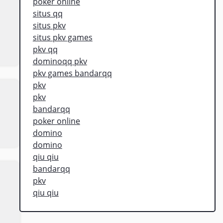
poker online
situs qq
situs pkv
situs pkv games
pkv qq
dominoqq pkv
pkv games bandarqq
pkv
pkv
bandarqq
poker online
domino
domino
qiu qiu
bandarqq
pkv
qiu qiu