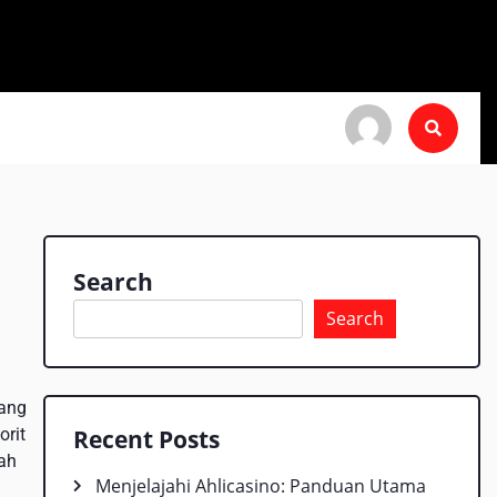
Search
Search
yang
rit
Recent Posts
ah
Menjelajahi Ahlicasino: Panduan Utama