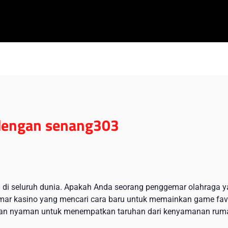
 dengan senang303
ng di seluruh dunia. Apakah Anda seorang penggemar olahraga 
r kasino yang mencari cara baru untuk memainkan game favo
dan nyaman untuk menempatkan taruhan dari kenyamanan rum