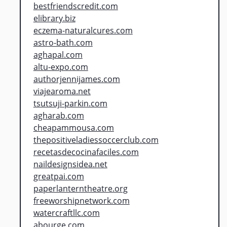
bestfriendscredit.com
elibrary.biz
eczema-naturalcures.com
astro-bath.com
aghapal.com
altu-expo.com
authorjennijames.com
viajearoma.net
tsutsuji-parkin.com
agharab.com
cheapammousa.com
thepositiveladiessoccerclub.com
recetasdecocinafaciles.com
naildesignsidea.net
greatpai.com
paperlanterntheatre.org
freeworshipnetwork.com
watercraftllc.com
abourge.com