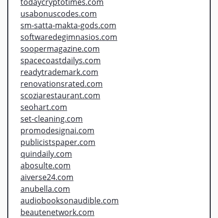
todaycryptotimes.com
usabonuscodes.com
sm-satta-makta-gods.com
softwaredegimnasios.com
soopermagazine.com
spacecoastdailys.com
readytrademark.com
renovationsrated.com
scoziarestaurant.com
seohart.com
set-cleaning.com
promodesignai.com
publicistspaper.com
quindaily.com
abosulte.com
aiverse24.com
anubella.com
audiobooksonaudible.com
beautenetwork.com