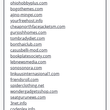
ohiohobbyplus.com
bogothemes.com
ajino-mingei.com
yourfreehost.info
cheapnorthfacejacketsm.com
gurjoshhomes.com
tombradydiet.com
bonthaiclub.com
casusbelli-mod.com
bookplatesociety.com
lebnewsmedia.com
sonosonora.com
linkuusinternasional1.com
friendsroll.com
spiderclothing.net
wondergadgetsshop.com
seatgurunews.com
3net.info
codeplex.info