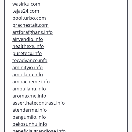
wasirku.com
tejas24.com
poolturbo.com
prachestait.com
artforafghans.info
airvendio.info
healthexe.info
puretecx.info
tecadvance.info
aminityio.info
amiolahu.info
ampacheme.info
ampullahu.info
aromaxme.info
asserthatecontrast.info
atenderme.info
bangumiio.info
bekosunhu.info
beneficialgrandiose.info