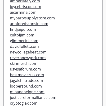
amberlately.com
joycebriscoe.com
aicarmina.com
mypartysupplystore.com
annforwisconsin.com
findjaipur.com
cultofjim.com
glimmerick.com
davidfollett.com
newcollegebeat.com
reverbnewyork.com
skinmerch.com
usvisaforum.com
bestmovierulz.com
jagalchi-trade.com
loopersound.com
minapenelope.com
justicereformalliance.com
cryptoglax.com