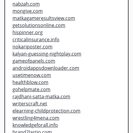
nabzah.com
mongive.com
matkagameresultsview.com
getsolutionsonline.com
hispinner.org
criticalinsurance.info
nokariposter.com
kalyan-guessing-nightplay.com
gameofpanels.com
androidappsdownloader.com
usetimenow.com
healthblow.com
gohelpmate.com
rajdhani-satta-matka.com
writerscraft.net
elearning-childprotection.com
wrestling4mena.com
knowledgeforall.info
brand2lastio.com