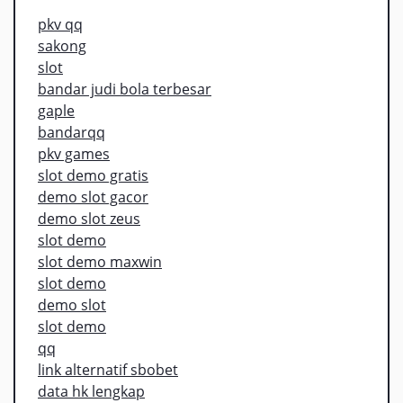
pkv qq
sakong
slot
bandar judi bola terbesar
gaple
bandarqq
pkv games
slot demo gratis
demo slot gacor
demo slot zeus
slot demo
slot demo maxwin
slot demo
demo slot
slot demo
qq
link alternatif sbobet
data hk lengkap