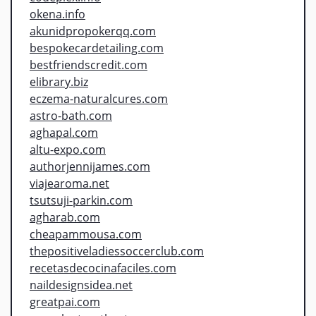
okena.info
akunidpropokerqq.com
bespokecardetailing.com
bestfriendscredit.com
elibrary.biz
eczema-naturalcures.com
astro-bath.com
aghapal.com
altu-expo.com
authorjennijames.com
viajearoma.net
tsutsuji-parkin.com
agharab.com
cheapammousa.com
thepositiveladiessoccerclub.com
recetasdecocinafaciles.com
naildesignsidea.net
greatpai.com