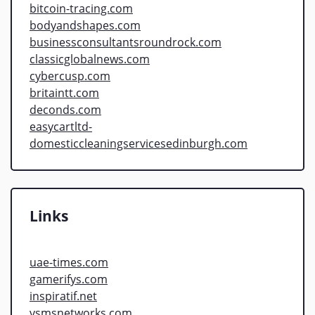
bitcoin-tracing.com
bodyandshapes.com
businessconsultantsroundrock.com
classicglobalnews.com
cybercusp.com
britaintt.com
deconds.com
easycartltd-
domesticcleaningservicesedinburgh.com
Links
uae-times.com
gamerifys.com
inspiratif.net
vsmsnetworks.com