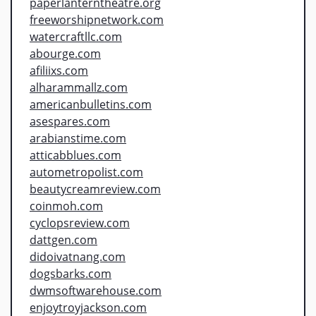
paperlanterntheatre.org
freeworshipnetwork.com
watercraftllc.com
abourge.com
afiliixs.com
alharammallz.com
americanbulletins.com
asespares.com
arabianstime.com
atticabblues.com
autometropolist.com
beautycreamreview.com
coinmoh.com
cyclopsreview.com
dattgen.com
didoivatnang.com
dogsbarks.com
dwmsoftwarehouse.com
enjoytroyjackson.com