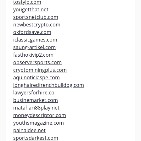
tostylo.com
yougetthat.net
sportsnetclub.com
newbestcrypto.com
oxfordsave.com
iclassicgames.com
saung-artikel.com
fasthokivip2.com
observersports.com
cryptominingplus.com
aquinoticiaspe.com
longhairedfrenchbulldog.com
lawyersforhire.co
businemarket.com
matahari88play.net
moneydescriptor.com
youthsmagazine.com
painaidee.net
sportsdarkest.com