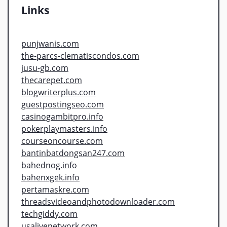
Links
punjwanis.com
the-parcs-clematiscondos.com
jusu-gb.com
thecarepet.com
blogwriterplus.com
guestpostingseo.com
casinogambitpro.info
pokerplaymasters.info
courseoncourse.com
bantinbatdongsan247.com
bahednog.info
bahenxgek.info
pertamaskre.com
threadsvideoandphotodownloader.com
techgiddy.com
usalivenetwork.com