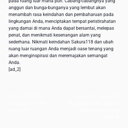
pada ruang luar mana pun. Cabang-cabangnya yang
anggun dan bunga-bunganya yang lembut akan
menambah rasa keindahan dan pembaharuan pada
lingkungan Anda, menciptakan tempat peristirahatan
yang damai di mana Anda dapat bersantai, melepas
penat, dan menikmati kesenangan alam yang
sederhana. Nikmati keindahan Sakura118 dan ubah
ruang luar ruangan Anda menjadi oase tenang yang
akan menginspirasi dan meremajakan semangat
Anda.
[ad_2]
Post
Kisah Dibalik
Pengaruh Legend78:
Kesuksesan Online
Bagaimana Seni Jalanan
navigation
Fiona77
Membentuk Dunia
Seni