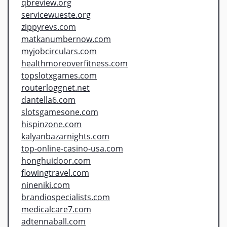
qbreview.org
servicewueste.org
zippyrevs.com
matkanumbernow.com
myjobcirculars.com
healthmoreoverfitness.com
topslotxgames.com
routerloggnet.net
dantella6.com
slotsgamesone.com
hispinzone.com
kalyanbazarnights.com
top-online-casino-usa.com
honghuidoor.com
flowingtravel.com
nineniki.com
brandiospecialists.com
medicalcare7.com
adtennaball.com