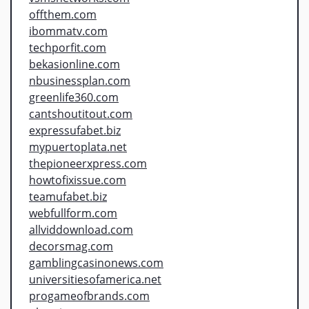
offthem.com
ibommatv.com
techporfit.com
bekasionline.com
nbusinessplan.com
greenlife360.com
cantshoutitout.com
expressufabet.biz
mypuertoplata.net
thepioneerxpress.com
howtofixissue.com
teamufabet.biz
webfullform.com
allviddownload.com
decorsmag.com
gamblingcasinonews.com
universitiesofamerica.net
progameofbrands.com