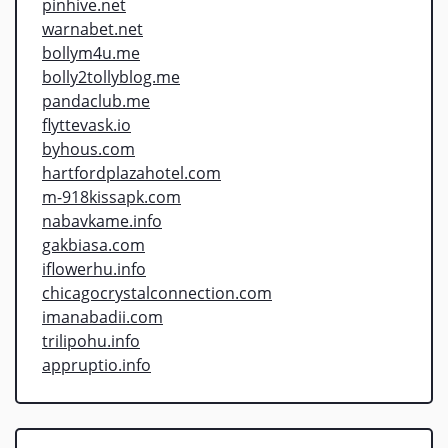
pinhive.net
warnabet.net
bollym4u.me
bolly2tollyblog.me
pandaclub.me
flyttevask.io
byhous.com
hartfordplazahotel.com
m-918kissapk.com
nabavkame.info
gakbiasa.com
iflowerhu.info
chicagocrystalconnection.com
imanabadii.com
trilipohu.info
appruptio.info