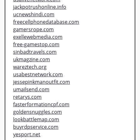
jackpotrushonline.info
ucnewshindi.com
freecellphonedatabase.com
gamersrope.com
exellewebmedia.com
free-gamestop.com
sinbadtravels.com
ukmagzine.com
wareztech.org
usabestnetwork.com
jessepinkmanoutfit.com
umailsend.com
retarys.com
fasterformationcpf.com
goldensnuggles.com
lookbattlemap.com
buyrdpservice.com
yesport.net