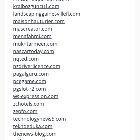
kralbozguncu1.com
landscapinggainesvillefl.com
maisonhauturier.com
mascreator.com
menafahmi.com
mukhtarmeer.com
nascartoday.com
nqted.com
nzdriverlicence.com
pagalguru.com
pcegame.com
pgslot-r2.com
ws-expression.com
zchotels.com
zepfo.com
technologynews5.com
teknoeduka.com
thenews-blog.com