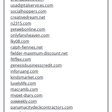
usadigitalservices.com
socialhoppers.com
creativedream.net
n2315.com
getwebonline.com
onlyfansheaven.com
lky08.com
ralph-fiennes.net
fielder-maximum-discount.net
fitfllex.com
genesisbusinesscredit.com
inforuang.com
kindsmarket.com
luvelylife.com
macramb.com
mypet-diary.com
oxweekly.com
panamacitydeckcontractors.com