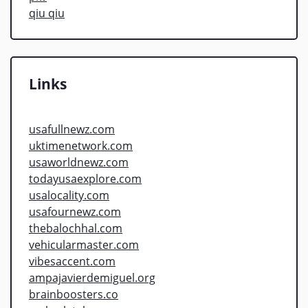
qiu qiu
Links
usafullnewz.com
uktimenetwork.com
usaworldnewz.com
todayusaexplore.com
usalocality.com
usafournewz.com
thebalochhal.com
vehicularmaster.com
vibesaccent.com
ampajavierdemiguel.org
brainboosters.co