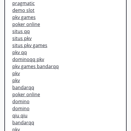
pragmatic
demo slot
pkv games
poker online
situs qq
situs pkv
situs pkv games
pkv qq
dominoqq pkv
pkv games bandarqq
pkv
pkv
bandarqq
poker online
domino
domino
qiu qiu
bandarqq
pkv