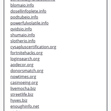
blomaio.info
dosellinfoplete.info
podtubeio.info
powerfulvolatile.info
qvidsio.info
shumaio.info
slotherio.info
cysapluscertification.org
fortnitehacks.org
loginsearch.org
aodecor.org
donorsmatch.org
nowtimes.org
casinoeing.org
livemocha.biz
streetlife.biz
hyves.biz
enoughinfo.net