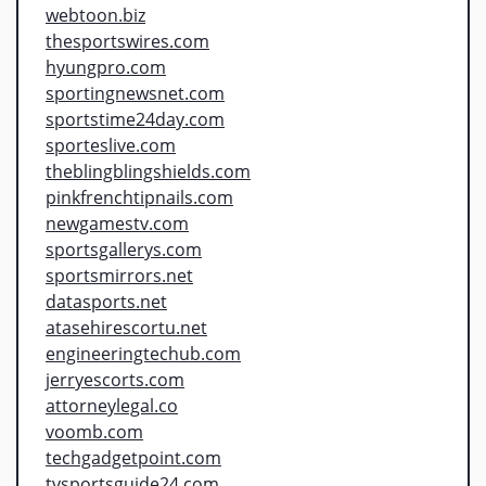
webtoon.biz
thesportswires.com
hyungpro.com
sportingnewsnet.com
sportstime24day.com
sporteslive.com
theblingblingshields.com
pinkfrenchtipnails.com
newgamestv.com
sportsgallerys.com
sportsmirrors.net
datasports.net
atasehirescortu.net
engineeringtechub.com
jerryescorts.com
attorneylegal.co
voomb.com
techgadgetpoint.com
tvsportsguide24.com