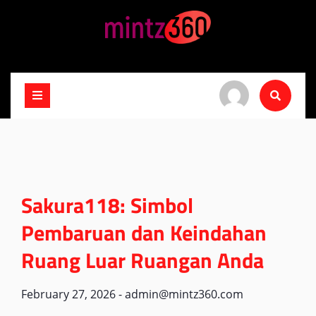
Skip
to
content
Sakura118: Simbol
Pembaruan dan Keindahan
Ruang Luar Ruangan Anda
February 27, 2026
-
admin@mintz360.com