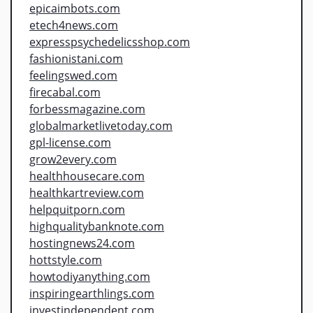
epicaimbots.com
etech4news.com
expresspsychedelicsshop.com
fashionistani.com
feelingswed.com
firecabal.com
forbessmagazine.com
globalmarketlivetoday.com
gpl-license.com
grow2every.com
healthhousecare.com
healthkartreview.com
helpquitporn.com
highqualitybanknote.com
hostingnews24.com
hottstyle.com
howtodiyanything.com
inspiringearthlings.com
investindependent.com