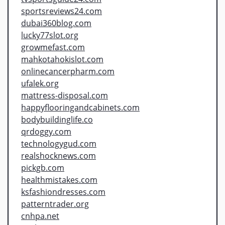
sportsreviews24.com
dubai360blog.com
lucky77slot.org
growmefast.com
mahkotahokislot.com
onlinecancerpharm.com
ufalek.org
mattress-disposal.com
happyflooringandcabinets.com
bodybuildinglife.co
qrdoggy.com
technologygud.com
realshocknews.com
pickgb.com
healthmistakes.com
ksfashiondresses.com
patterntrader.org
cnhpa.net