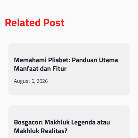
Related Post
Memahami Plisbet: Panduan Utama
Manfaat dan Fitur
August 6, 2026
Bosgacor: Makhluk Legenda atau
Makhluk Realitas?