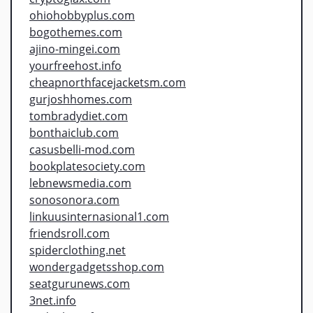
ohiohobbyplus.com
bogothemes.com
ajino-mingei.com
yourfreehost.info
cheapnorthfacejacketsm.com
gurjoshhomes.com
tombradydiet.com
bonthaiclub.com
casusbelli-mod.com
bookplatesociety.com
lebnewsmedia.com
sonosonora.com
linkuusinternasional1.com
friendsroll.com
spiderclothing.net
wondergadgetsshop.com
seatgurunews.com
3net.info