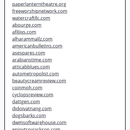
paperlanterntheatre.org
freeworshipnetwork.com
watercraftllc.com
abourge.com
afiliixs.com
alharammallz.com
americanbulletins.com
asespares.com
arabianstime.com
atticabblues.com
autometropolist.com
beautycreamreview.com
coinmoh.com
cyclopsreview.com
dattgen.com
didoivatnang.com
dogsbarks.com
dwmsoftwarehouse.com
enjoytroyjackson.com