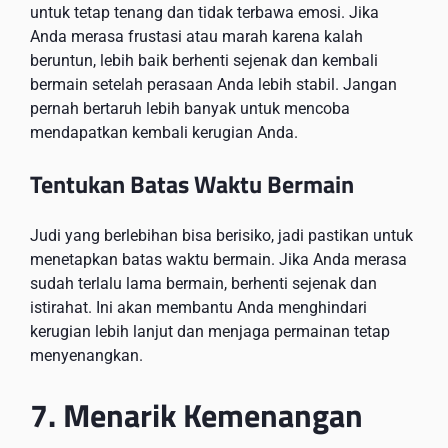
untuk tetap tenang dan tidak terbawa emosi. Jika
Anda merasa frustasi atau marah karena kalah
beruntun, lebih baik berhenti sejenak dan kembali
bermain setelah perasaan Anda lebih stabil. Jangan
pernah bertaruh lebih banyak untuk mencoba
mendapatkan kembali kerugian Anda.
Tentukan Batas Waktu Bermain
Judi yang berlebihan bisa berisiko, jadi pastikan untuk
menetapkan batas waktu bermain. Jika Anda merasa
sudah terlalu lama bermain, berhenti sejenak dan
istirahat. Ini akan membantu Anda menghindari
kerugian lebih lanjut dan menjaga permainan tetap
menyenangkan.
7. Menarik Kemenangan