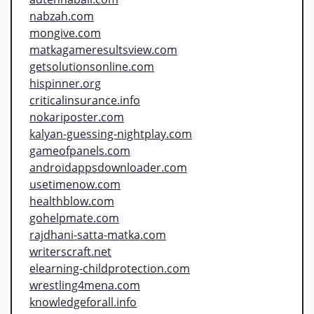
nabzah.com
mongive.com
matkagameresultsview.com
getsolutionsonline.com
hispinner.org
criticalinsurance.info
nokariposter.com
kalyan-guessing-nightplay.com
gameofpanels.com
androidappsdownloader.com
usetimenow.com
healthblow.com
gohelpmate.com
rajdhani-satta-matka.com
writerscraft.net
elearning-childprotection.com
wrestling4mena.com
knowledgeforall.info