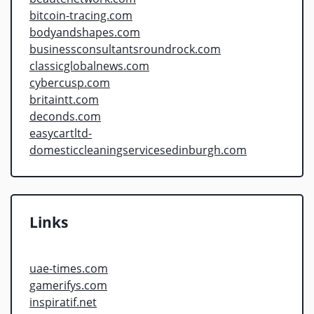
bitcoin-tracing.com
bodyandshapes.com
businessconsultantsroundrock.com
classicglobalnews.com
cybercusp.com
britaintt.com
deconds.com
easycartltd-
domesticcleaningservicesedinburgh.com
Links
uae-times.com
gamerifys.com
inspiratif.net