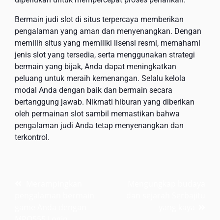
Bermain judi slot di situs terpercaya memberikan
pengalaman yang aman dan menyenangkan. Dengan
memilih situs yang memiliki lisensi resmi, memahami
jenis slot yang tersedia, serta menggunakan strategi
bermain yang bijak, Anda dapat meningkatkan
peluang untuk meraih kemenangan. Selalu kelola
modal Anda dengan baik dan bermain secara
bertanggung jawab. Nikmati hiburan yang diberikan
oleh permainan slot sambil memastikan bahwa
pengalaman judi Anda tetap menyenangkan dan
terkontrol.
Post
Merampingkan
Mengungkap budaya
pengalaman bermain
dan sejarah Serbajitu
navigation
game Anda dengan
yang kaya
MPO555 Login