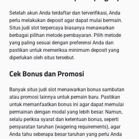
Setelah akun Anda terdaftar dan terverifikasi, Anda
perlu melakukan deposit agar dapat mulai bermain.
Situs judi slot terpercaya biasanya menawarkan
berbagai pilihan metode pembayaran. Pilih metode
yang paling sesuai dengan preferensi Anda dan
pastikan untuk memeriksa minimum deposit yang
diperlukan oleh situs tersebut.
Cek Bonus dan Promosi
Banyak situs judi slot menawarkan bonus sambutan
atau promosi lainnya untuk pemain baru. Pastikan
untuk memanfaatkan bonus ini agar dapat memulai
permainan dengan modal yang lebih besar. Namun,
selalu periksa syarat dan ketentuan bonus, seperti
persyaratan taruhan (wagering requirements), agar
Anda tahu seberapa besar taruhan yang perlu Anda