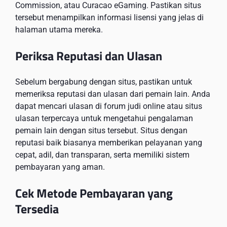
Commission, atau Curacao eGaming. Pastikan situs
tersebut menampilkan informasi lisensi yang jelas di
halaman utama mereka.
Periksa Reputasi dan Ulasan
Sebelum bergabung dengan situs, pastikan untuk
memeriksa reputasi dan ulasan dari pemain lain. Anda
dapat mencari ulasan di forum judi online atau situs
ulasan terpercaya untuk mengetahui pengalaman
pemain lain dengan situs tersebut. Situs dengan
reputasi baik biasanya memberikan pelayanan yang
cepat, adil, dan transparan, serta memiliki sistem
pembayaran yang aman.
Cek Metode Pembayaran yang
Tersedia