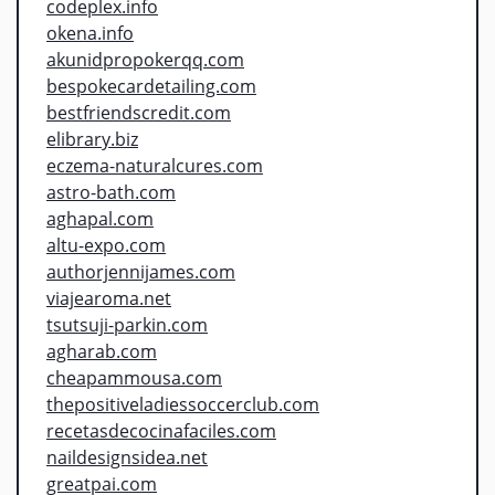
codeplex.info
okena.info
akunidpropokerqq.com
bespokecardetailing.com
bestfriendscredit.com
elibrary.biz
eczema-naturalcures.com
astro-bath.com
aghapal.com
altu-expo.com
authorjennijames.com
viajearoma.net
tsutsuji-parkin.com
agharab.com
cheapammousa.com
thepositiveladiessoccerclub.com
recetasdecocinafaciles.com
naildesignsidea.net
greatpai.com