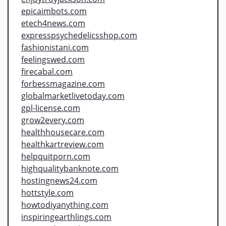
epicaimbots.com
etech4news.com
expresspsychedelicsshop.com
fashionistani.com
feelingswed.com
firecabal.com
forbessmagazine.com
globalmarketlivetoday.com
gpl-license.com
grow2every.com
healthhousecare.com
healthkartreview.com
helpquitporn.com
highqualitybanknote.com
hostingnews24.com
hottstyle.com
howtodiyanything.com
inspiringearthlings.com