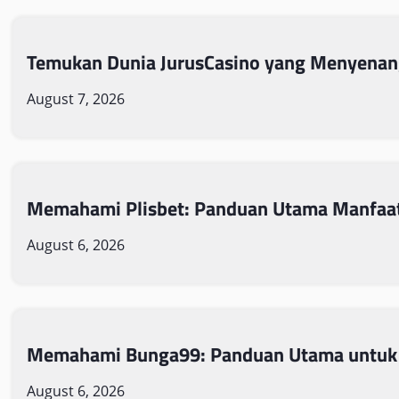
Temukan Dunia JurusCasino yang Menyena
August 7, 2026
Memahami Plisbet: Panduan Utama Manfaat
August 6, 2026
Memahami Bunga99: Panduan Utama untuk
August 6, 2026