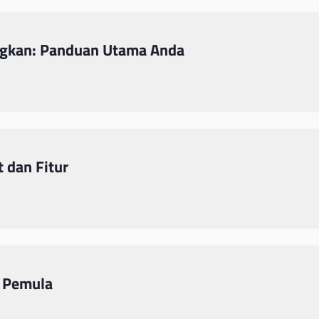
ngkan: Panduan Utama Anda
 dan Fitur
 Pemula