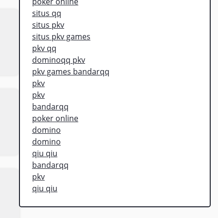
poker online
situs qq
situs pkv
situs pkv games
pkv qq
dominoqq pkv
pkv games bandarqq
pkv
pkv
bandarqq
poker online
domino
domino
qiu qiu
bandarqq
pkv
qiu qiu