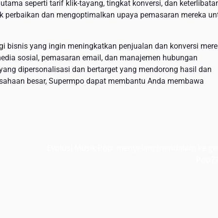
ma seperti tarif klik-tayang, tingkat konversi, dan keterlibata
ntuk perbaikan dan mengoptimalkan upaya pemasaran mereka un
i bisnis yang ingin meningkatkan penjualan dan konversi mere
media sosial, pemasaran email, dan manajemen hubungan
ang dipersonalisasi dan bertarget yang mendorong hasil dan
perusahaan besar, Supermpo dapat membantu Anda membawa
Evolusi Musik Pop: menyelam mendalam ke ge
Pop7