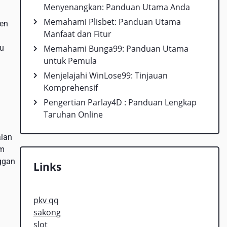
Menyenangkan: Panduan Utama Anda
Memahami Plisbet: Panduan Utama
men
Manfaat dan Fitur
au
Memahami Bunga99: Panduan Utama
untuk Pemula
Menjelajahi WinLose99: Tinjauan
Komprehensif
Pengertian Parlay4D : Panduan Lengkap
Taruhan Online
alan
am
nggan
Links
h
pkv qq
sakong
slot