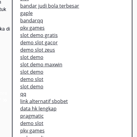
n
bandar judi bola terbesar
tuk
gaple
bandarqq
pkv games
ka di
slot demo gratis
demo slot gacor
demo slot zeus
slot demo
slot demo maxwin
slot demo
demo slot
slot demo
nre
qq
7
link alternatif sbobet
data hk lengkap
pragmatic
demo slot
pkv games