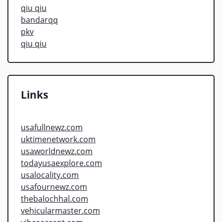
qiu qiu
bandarqq
pkv
qiu qiu
Links
usafullnewz.com
uktimenetwork.com
usaworldnewz.com
todayusaexplore.com
usalocality.com
usafournewz.com
thebalochhal.com
vehicularmaster.com