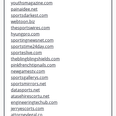
youthsmagazine.com
painaidee.net
sportsdarkest.com
webtoon.biz
thesportswires.com
hyungpro.com
sportingnewsnet.com
sportstime24day.com
sporteslive.com
theblingblingshields.com
pinkfrenchtipnails.com
newgamestv.com
sportsgallerys.com
sportsmirrors.net
datasports.net
atasehirescortu.net
engineeringtechub.com
jerryescorts.com
attorneylegal.co