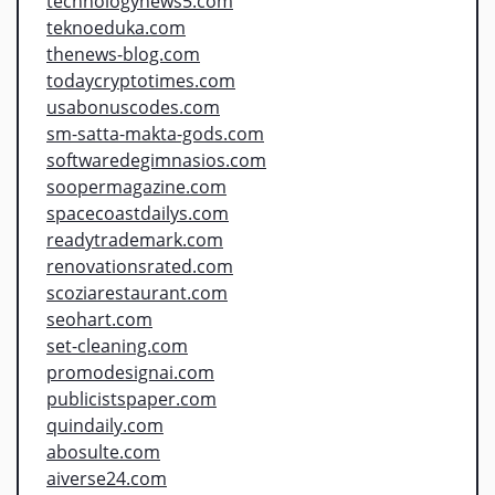
technologynews5.com
teknoeduka.com
thenews-blog.com
todaycryptotimes.com
usabonuscodes.com
sm-satta-makta-gods.com
softwaredegimnasios.com
soopermagazine.com
spacecoastdailys.com
readytrademark.com
renovationsrated.com
scoziarestaurant.com
seohart.com
set-cleaning.com
promodesignai.com
publicistspaper.com
quindaily.com
abosulte.com
aiverse24.com