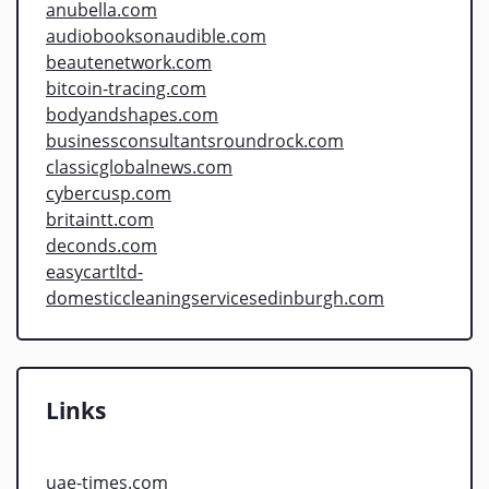
anubella.com
audiobooksonaudible.com
beautenetwork.com
bitcoin-tracing.com
bodyandshapes.com
businessconsultantsroundrock.com
classicglobalnews.com
cybercusp.com
britaintt.com
deconds.com
easycartltd-
domesticcleaningservicesedinburgh.com
Links
uae-times.com