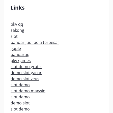
Links
pkv qq
sakong
slot
bandar judi bola terbesar
gaple
bandarqq
pkv games
slot demo gratis
demo slot gacor
demo slot zeus
slot demo
slot demo maxwin
slot demo
demo slot
slot demo