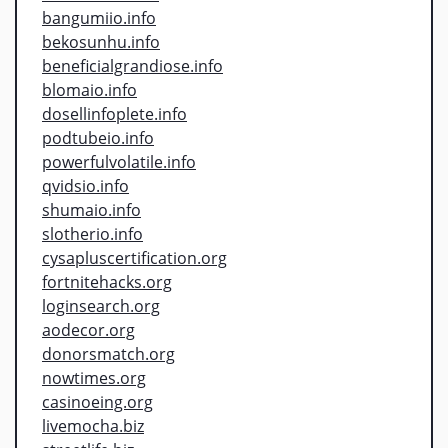
bangumiio.info
bekosunhu.info
beneficialgrandiose.info
blomaio.info
dosellinfoplete.info
podtubeio.info
powerfulvolatile.info
qvidsio.info
shumaio.info
slotherio.info
cysapluscertification.org
fortnitehacks.org
loginsearch.org
aodecor.org
donorsmatch.org
nowtimes.org
casinoeing.org
livemocha.biz