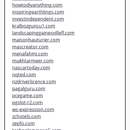
howtodiyanything.com
inspiringearthlings.com
investindependent.com
kralbozguncu1.com
landscapinggainesvillefl.com
maisonhauturier.com
mascreator.com
menafahmi.com
mukhtarmeer.com
nascartoday.com
nqted.com
nzdriverlicence.com
pagalguru.com
pcegame.com
pgslot-r2.com
ws-expression.com
zchotels.com
zepfo.com