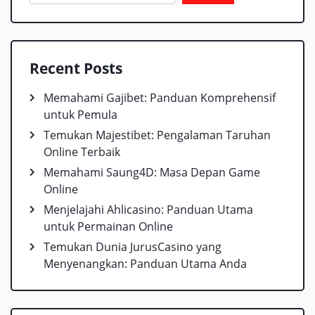
Recent Posts
Memahami Gajibet: Panduan Komprehensif
untuk Pemula
Temukan Majestibet: Pengalaman Taruhan
Online Terbaik
Memahami Saung4D: Masa Depan Game
Online
Menjelajahi Ahlicasino: Panduan Utama
untuk Permainan Online
Temukan Dunia JurusCasino yang
Menyenangkan: Panduan Utama Anda