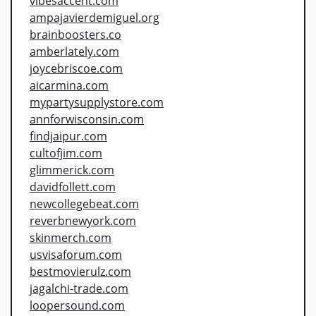
vibesaccent.com
ampajavierdemiguel.org
brainboosters.co
amberlately.com
joycebriscoe.com
aicarmina.com
mypartysupplystore.com
annforwisconsin.com
findjaipur.com
cultofjim.com
glimmerick.com
davidfollett.com
newcollegebeat.com
reverbnewyork.com
skinmerch.com
usvisaforum.com
bestmovierulz.com
jagalchi-trade.com
loopersound.com