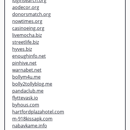
loginsearch.org
aodecor.org
donorsmatch.org
nowtimes.org
casinoeing.org
livemocha.biz
streetlife.biz
hyves.biz
enoughinfo.net
pinhive.net
warnabet.net
bollym4u.me
bolly2tollyblog.me
pandaclub.me
flyttevask.io
byhous.com
hartfordplazahotel.com
m-918kissapk.com
nabavkame.info