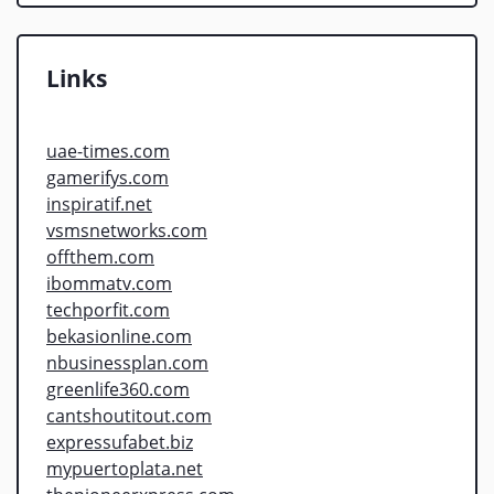
Links
uae-times.com
gamerifys.com
inspiratif.net
vsmsnetworks.com
offthem.com
ibommatv.com
techporfit.com
bekasionline.com
nbusinessplan.com
greenlife360.com
cantshoutitout.com
expressufabet.biz
mypuertoplata.net