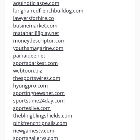
aquinoticiaspe.com
longhairedfrenchbulldog.com
lawyersforhire.co
businemarket.com
matahari88play.net
moneydescriptor.com
youthsmagazine.com
painaidee.net
sportsdarkest.com
webtoon.biz
thesportswires.com
hyungpro.com
sportingnewsnet.com
sportstime24day.com
sporteslive.com
theblingblingshields.com
pinkfrenchtipnails.com
newgamestv.com
sportsgallerys.com