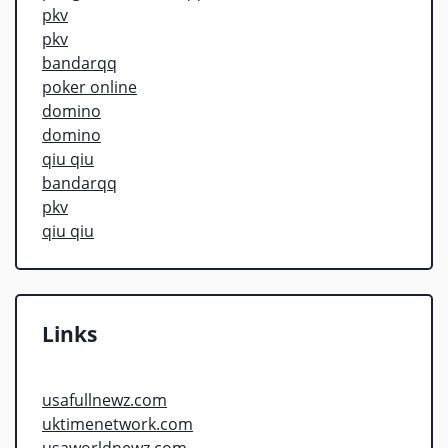
pkv
pkv
bandarqq
poker online
domino
domino
qiu qiu
bandarqq
pkv
qiu qiu
Links
usafullnewz.com
uktimenetwork.com
usaworldnewz.com