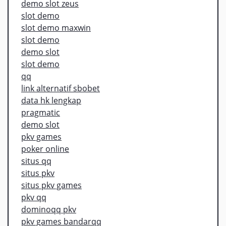
demo slot zeus
slot demo
slot demo maxwin
slot demo
demo slot
slot demo
qq
link alternatif sbobet
data hk lengkap
pragmatic
demo slot
pkv games
poker online
situs qq
situs pkv
situs pkv games
pkv qq
dominoqq pkv
pkv games bandarqq