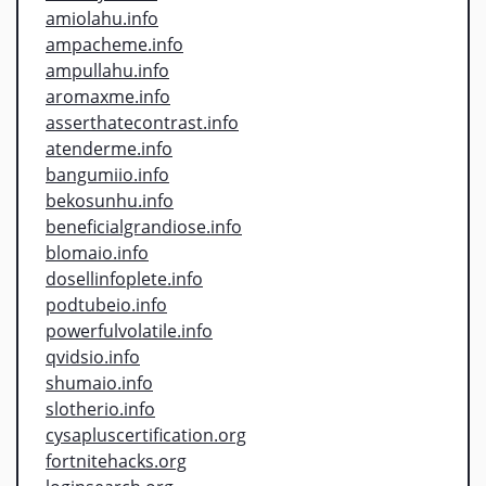
amiolahu.info
ampacheme.info
ampullahu.info
aromaxme.info
asserthatecontrast.info
atenderme.info
bangumiio.info
bekosunhu.info
beneficialgrandiose.info
blomaio.info
dosellinfoplete.info
podtubeio.info
powerfulvolatile.info
qvidsio.info
shumaio.info
slotherio.info
cysapluscertification.org
fortnitehacks.org