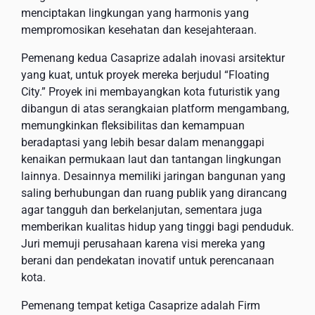
menciptakan lingkungan yang harmonis yang
mempromosikan kesehatan dan kesejahteraan.
Pemenang kedua Casaprize adalah inovasi arsitektur
yang kuat, untuk proyek mereka berjudul “Floating
City.” Proyek ini membayangkan kota futuristik yang
dibangun di atas serangkaian platform mengambang,
memungkinkan fleksibilitas dan kemampuan
beradaptasi yang lebih besar dalam menanggapi
kenaikan permukaan laut dan tantangan lingkungan
lainnya. Desainnya memiliki jaringan bangunan yang
saling berhubungan dan ruang publik yang dirancang
agar tangguh dan berkelanjutan, sementara juga
memberikan kualitas hidup yang tinggi bagi penduduk.
Juri memuji perusahaan karena visi mereka yang
berani dan pendekatan inovatif untuk perencanaan
kota.
Pemenang tempat ketiga Casaprize adalah Firm