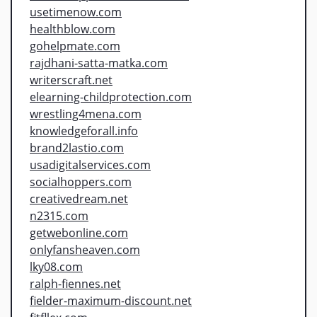
usetimenow.com
healthblow.com
gohelpmate.com
rajdhani-satta-matka.com
writerscraft.net
elearning-childprotection.com
wrestling4mena.com
knowledgeforall.info
brand2lastio.com
usadigitalservices.com
socialhoppers.com
creativedream.net
n2315.com
getwebonline.com
onlyfansheaven.com
lky08.com
ralph-fiennes.net
fielder-maximum-discount.net