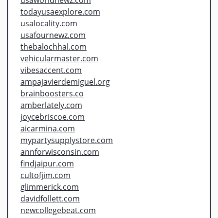
todayusaexplore.com
usalocality.com
usafournewz.com
thebalochhal.com
vehicularmaster.com
vibesaccent.com
ampajavierdemiguel.org
brainboosters.co
amberlately.com
joycebriscoe.com
aicarmina.com
mypartysupplystore.com
annforwisconsin.com
findjaipur.com
cultofjim.com
glimmerick.com
davidfollett.com
newcollegebeat.com