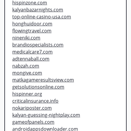
hispinzone.com
kalyanbazarnights.com
top-online-casino-usa.com
honghuidoor.com
flowingtravel.com
nineniki.com
brandiospecialists.com
medicalcare7.com
adtennaball.com
nabzah.com
mongive.com
matkagameresultsview.com
getsolutionsonline.com
hispinner.org
criticalinsurance.info
nokariposter.com
kalyan-guessing-nightplay.com
gameofpanels.com
androidappsdownloader.com