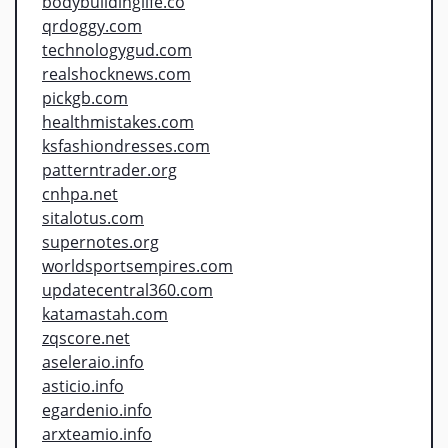
bodybuildinglife.co
qrdoggy.com
technologygud.com
realshocknews.com
pickgb.com
healthmistakes.com
ksfashiondresses.com
patterntrader.org
cnhpa.net
sitalotus.com
supernotes.org
worldsportsempires.com
updatecentral360.com
katamastah.com
zqscore.net
aseleraio.info
asticio.info
egardenio.info
arxteamio.info