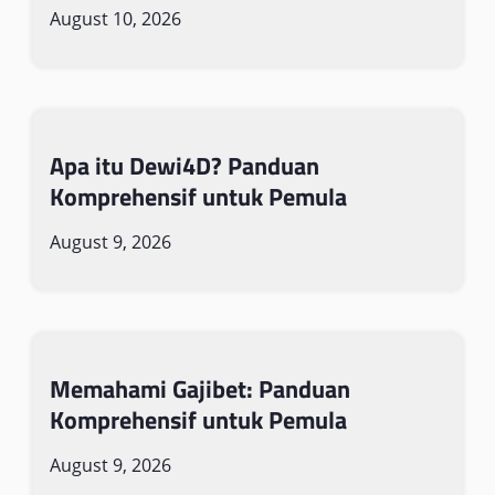
August 10, 2026
Apa itu Dewi4D? Panduan
Komprehensif untuk Pemula
August 9, 2026
Memahami Gajibet: Panduan
Komprehensif untuk Pemula
August 9, 2026