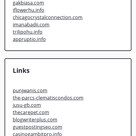
gakbiasa.com
iflowerhu.info
chicagocrystalconnection.com
imanabadii.com
trilipohu.info
appruptio.info
Links
punjwanis.com
the-parcs-clematiscondos.com
jusu-gb.com
thecarepet.com
blogwriterplus.com
guestpostingseo.com
casinogambitpro.info