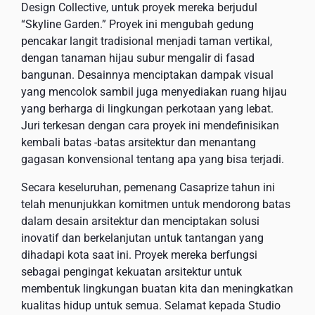
Design Collective, untuk proyek mereka berjudul
“Skyline Garden.” Proyek ini mengubah gedung
pencakar langit tradisional menjadi taman vertikal,
dengan tanaman hijau subur mengalir di fasad
bangunan. Desainnya menciptakan dampak visual
yang mencolok sambil juga menyediakan ruang hijau
yang berharga di lingkungan perkotaan yang lebat.
Juri terkesan dengan cara proyek ini mendefinisikan
kembali batas -batas arsitektur dan menantang
gagasan konvensional tentang apa yang bisa terjadi.
Secara keseluruhan, pemenang Casaprize tahun ini
telah menunjukkan komitmen untuk mendorong batas
dalam desain arsitektur dan menciptakan solusi
inovatif dan berkelanjutan untuk tantangan yang
dihadapi kota saat ini. Proyek mereka berfungsi
sebagai pengingat kekuatan arsitektur untuk
membentuk lingkungan buatan kita dan meningkatkan
kualitas hidup untuk semua. Selamat kepada Studio