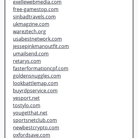
exellewebmedia.com
free-gamestop.com
sinbadtravels.com
ukmagzine.com
wareztech.org
usabestnetwork.com
jessepinkmanoutfit.com
umailsend.com
retarys.com
fasterformationcpf.com
goldensnuggles.com
lookbattlemap.com
buyrdpservice.com
yesport.net
tostylo.com
yougetthat.net
sportsnetclub.com
newbestcrypto.com
oxfordsave.com