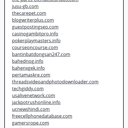
jusu-gb.com
thecarepet.com
blogwriterplus.com
guestpostingseo.com
casinogambitpro.info
pokerplaymasters.info
courseoncourse.com
bantinbatdongsan247.com
bahednog.info
bahenxgek.info
pertamaskre.com
threadsvideoandphotodownloader.com
techgiddy.com
usalivenetwork.com
jackpotrushonline.info
ucnewshindi.com
freecellphonedatabase.com
gamersrope.com