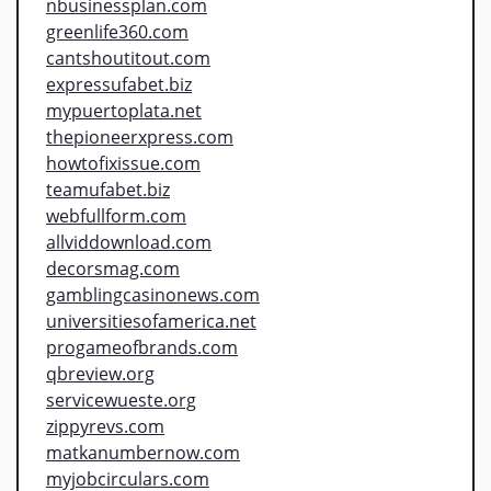
nbusinessplan.com
greenlife360.com
cantshoutitout.com
expressufabet.biz
mypuertoplata.net
thepioneerxpress.com
howtofixissue.com
teamufabet.biz
webfullform.com
allviddownload.com
decorsmag.com
gamblingcasinonews.com
universitiesofamerica.net
progameofbrands.com
qbreview.org
servicewueste.org
zippyrevs.com
matkanumbernow.com
myjobcirculars.com