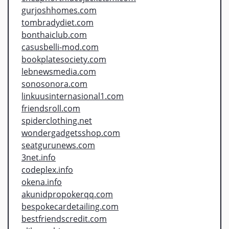
gurjoshhomes.com
tombradydiet.com
bonthaiclub.com
casusbelli-mod.com
bookplatesociety.com
lebnewsmedia.com
sonosonora.com
linkuusinternasional1.com
friendsroll.com
spiderclothing.net
wondergadgetsshop.com
seatgurunews.com
3net.info
codeplex.info
okena.info
akunidpropokerqq.com
bespokecardetailing.com
bestfriendscredit.com