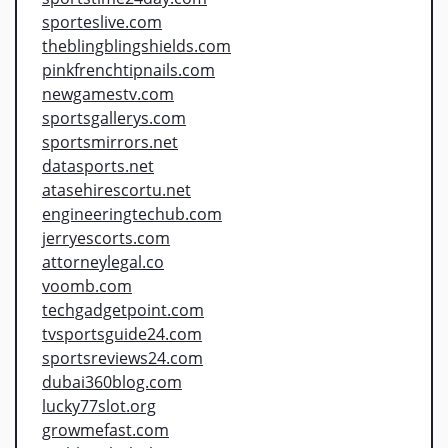
sporteslive.com
theblingblingshields.com
pinkfrenchtipnails.com
newgamestv.com
sportsgallerys.com
sportsmirrors.net
datasports.net
atasehirescortu.net
engineeringtechub.com
jerryescorts.com
attorneylegal.co
voomb.com
techgadgetpoint.com
tvsportsguide24.com
sportsreviews24.com
dubai360blog.com
lucky77slot.org
growmefast.com