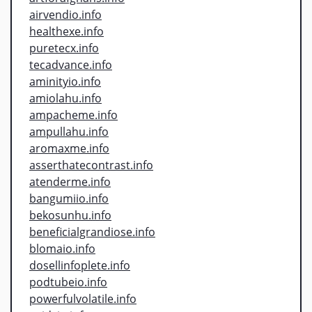
airvendio.info
healthexe.info
puretecx.info
tecadvance.info
aminityio.info
amiolahu.info
ampacheme.info
ampullahu.info
aromaxme.info
asserthatecontrast.info
atenderme.info
bangumiio.info
bekosunhu.info
beneficialgrandiose.info
blomaio.info
dosellinfoplete.info
podtubeio.info
powerfulvolatile.info