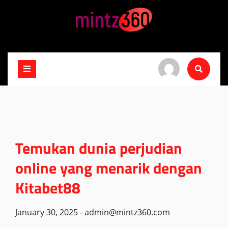
Skip
to
content
Temukan dunia perjudian
online yang menarik dengan
Kitabet88
January 30, 2025
-
admin@mintz360.com