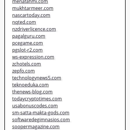
menafahmi.com
mukhtarmeer.com
nascartoday.com
nqted.com
nzdriverlicence.com
pagalguru.com
pcegame.com
pgslot-r2.com
ws-expression.com
zchotels.com
zepfo.com
technologynews5.com
teknoeduka.com
thenews-blog.com
todaycryptotimes.com
usabonuscodes.com
sm-satta-makta-gods.com
softwaredegimnasios.com
soopermagazine.com