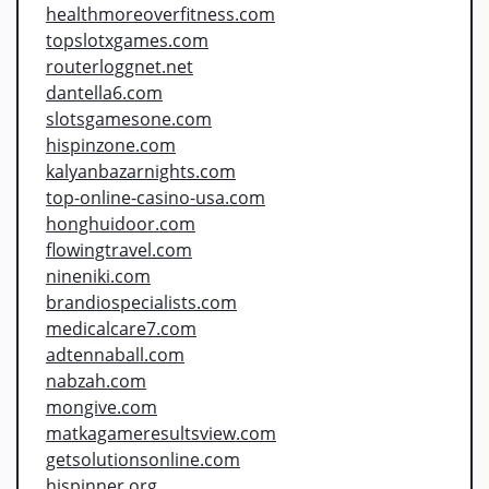
healthmoreoverfitness.com
topslotxgames.com
routerloggnet.net
dantella6.com
slotsgamesone.com
hispinzone.com
kalyanbazarnights.com
top-online-casino-usa.com
honghuidoor.com
flowingtravel.com
nineniki.com
brandiospecialists.com
medicalcare7.com
adtennaball.com
nabzah.com
mongive.com
matkagameresultsview.com
getsolutionsonline.com
hispinner.org