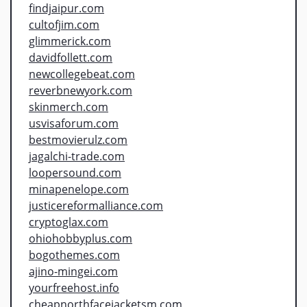
findjaipur.com
cultofjim.com
glimmerick.com
davidfollett.com
newcollegebeat.com
reverbnewyork.com
skinmerch.com
usvisaforum.com
bestmovierulz.com
jagalchi-trade.com
loopersound.com
minapenelope.com
justicereformalliance.com
cryptoglax.com
ohiohobbyplus.com
bogothemes.com
ajino-mingei.com
yourfreehost.info
cheapnorthfacejacketsm.com