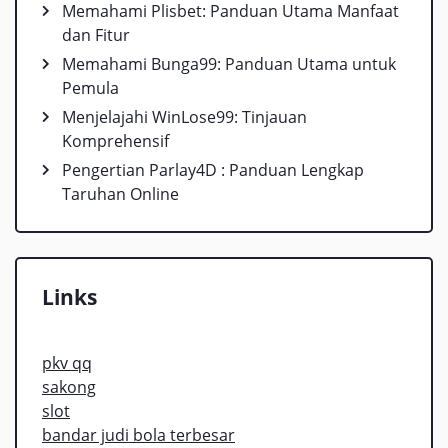
Memahami Plisbet: Panduan Utama Manfaat
dan Fitur
Memahami Bunga99: Panduan Utama untuk
Pemula
Menjelajahi WinLose99: Tinjauan
Komprehensif
Pengertian Parlay4D : Panduan Lengkap
Taruhan Online
Links
pkv qq
sakong
slot
bandar judi bola terbesar