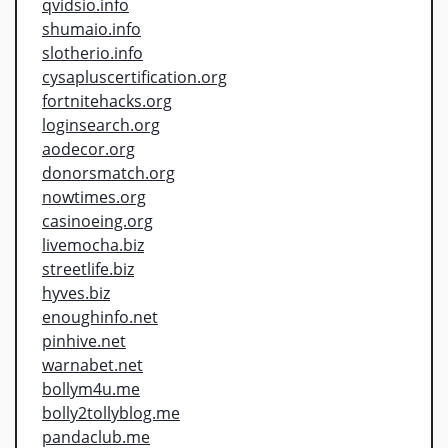
qvidsio.info
shumaio.info
slotherio.info
cysapluscertification.org
fortnitehacks.org
loginsearch.org
aodecor.org
donorsmatch.org
nowtimes.org
casinoeing.org
livemocha.biz
streetlife.biz
hyves.biz
enoughinfo.net
pinhive.net
warnabet.net
bollym4u.me
bolly2tollyblog.me
pandaclub.me