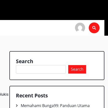
Search
Search
lukis
Recent Posts
Memahami Bunga99: Panduan Utama