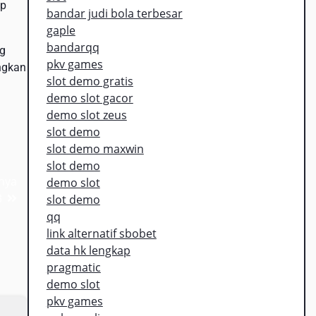
ep
bandar judi bola terbesar
gaple
bandarqq
ng
pkv games
ngkan
slot demo gratis
demo slot gacor
demo slot zeus
slot demo
slot demo maxwin
slot demo
tnya
demo slot
3
slot demo
qq
link alternatif sbobet
data hk lengkap
pragmatic
demo slot
pkv games