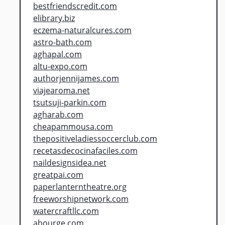
bestfriendscredit.com
elibrary.biz
eczema-naturalcures.com
astro-bath.com
aghapal.com
altu-expo.com
authorjennijames.com
viajearoma.net
tsutsuji-parkin.com
agharab.com
cheapammousa.com
thepositiveladiessoccerclub.com
recetasdecocinafaciles.com
naildesignsidea.net
greatpai.com
paperlanterntheatre.org
freeworshipnetwork.com
watercraftllc.com
abourge.com