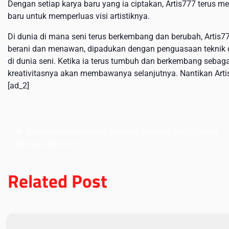
Dengan setiap karya baru yang ia ciptakan, Artis777 terus 
baru untuk memperluas visi artistiknya.
Di dunia di mana seni terus berkembang dan berubah, Artis
berani dan menawan, dipadukan dengan penguasaan teknik d
di dunia seni. Ketika ia terus tumbuh dan berkembang sebag
kreativitasnya akan membawanya selanjutnya. Nantikan Artis
[ad_2]
Post
Kehidupan dan Karir Dana69: Melihat Lebih Dekat
Sensasi Internet
navigation
Related Post