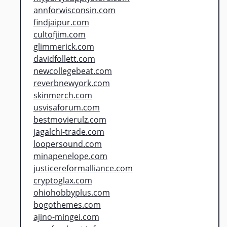
annforwisconsin.com
findjaipur.com
cultofjim.com
glimmerick.com
davidfollett.com
newcollegebeat.com
reverbnewyork.com
skinmerch.com
usvisaforum.com
bestmovierulz.com
jagalchi-trade.com
loopersound.com
minapenelope.com
justicereformalliance.com
cryptoglax.com
ohiohobbyplus.com
bogothemes.com
ajino-mingei.com