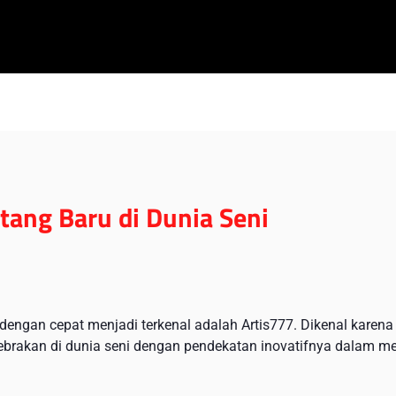
tang Baru di Dunia Seni
dengan cepat menjadi terkenal adalah Artis777. Dikenal karena
brakan di dunia seni dengan pendekatan inovatifnya dalam me