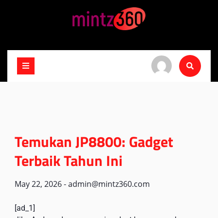
Skip
to
content
Temukan JP8800: Gadget
Terbaik Tahun Ini
May 22, 2026
-
admin@mintz360.com
[ad_1]