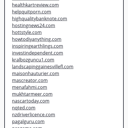
healthkartreview.com
helpquitporn.com
highqualitybanknote.com
hostingnews24.com
hottstyle.com
howtodiyanything.com
inspiringearthlings.com
investindependent.com
kralbozguncu1.com
landscapinggainesvillefl.com
maisonhauturier.com
mascreator.com
menafahmi.com
mukhtarmeer.com
nascartoday.com
nqted.com
nzdriverlicence.com
pagalguru.com