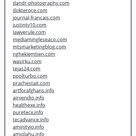
dandr-photography.com
dokteroce.com
journal-francais.com
justintv10.com
lawyerule.com
mediamingleseaco.com
mtsmarketingblog.com
nghekiemtien.com
wasirku.com
tejas24.com
poolturbo.com
prachestait.com
artforafghans.info
airvendio.info
healthexe.info
puretecx.info
tecadvance.info
aminityio.info
amiolahu.info