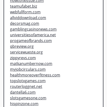
howtofixissue.com
teamufabet.biz
webfullform.com
allviddownload.com
decorsmag.com
gamblingcasinonews.com
universitiesofamerica.net
progameofbrands.com
qbreview.org
servicewueste.org
zippyrevs.com
matkanumbernow.com
myjobcirculars.com
healthmoreoverfitness.com
topslotxgames.com
routerloggnet.net
dantella6.com
slotsgamesone.com
hispinzone.com