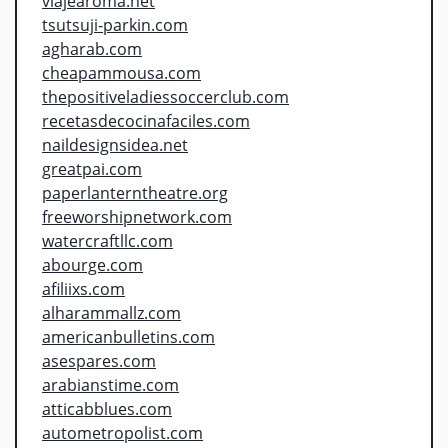
viajearoma.net
tsutsuji-parkin.com
agharab.com
cheapammousa.com
thepositiveladiessoccerclub.com
recetasdecocinafaciles.com
naildesignsidea.net
greatpai.com
paperlanterntheatre.org
freeworshipnetwork.com
watercraftllc.com
abourge.com
afiliixs.com
alharammallz.com
americanbulletins.com
asespares.com
arabianstime.com
atticabblues.com
autometropolist.com