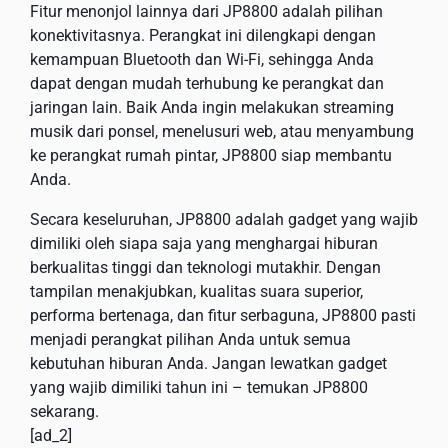
Fitur menonjol lainnya dari JP8800 adalah pilihan
konektivitasnya. Perangkat ini dilengkapi dengan
kemampuan Bluetooth dan Wi-Fi, sehingga Anda
dapat dengan mudah terhubung ke perangkat dan
jaringan lain. Baik Anda ingin melakukan streaming
musik dari ponsel, menelusuri web, atau menyambung
ke perangkat rumah pintar, JP8800 siap membantu
Anda.
Secara keseluruhan, JP8800 adalah gadget yang wajib
dimiliki oleh siapa saja yang menghargai hiburan
berkualitas tinggi dan teknologi mutakhir. Dengan
tampilan menakjubkan, kualitas suara superior,
performa bertenaga, dan fitur serbaguna, JP8800 pasti
menjadi perangkat pilihan Anda untuk semua
kebutuhan hiburan Anda. Jangan lewatkan gadget
yang wajib dimiliki tahun ini – temukan JP8800
sekarang.
[ad_2]