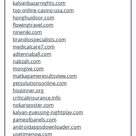
kalyanbazarnights.com
top-online-casino-usa.com
honghuidoor.com
flowingtravel.com
nineniki.com
brandiospecialists.com
medicalcare7.com
adtennaball.com
nabzah.com
mongive.com
matkagameresultsview.com
getsolutionsonline.com
hispinner.org
criticalinsurance.info
nokariposter.com
kalyan-guessing-nightplay.com
gameofpanels.com
androidappsdownloader.com
usetimenow.com