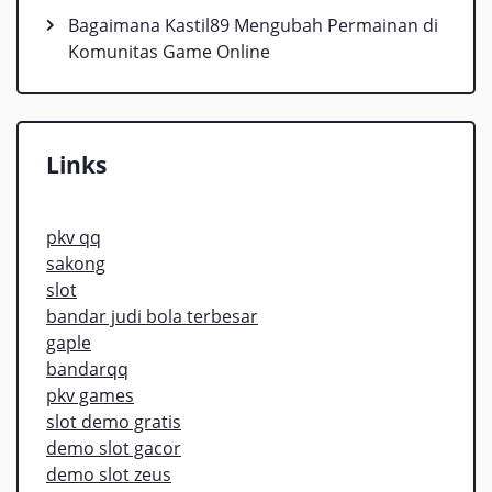
Bagaimana Kastil89 Mengubah Permainan di
Komunitas Game Online
Links
pkv qq
sakong
slot
bandar judi bola terbesar
gaple
bandarqq
pkv games
slot demo gratis
demo slot gacor
demo slot zeus