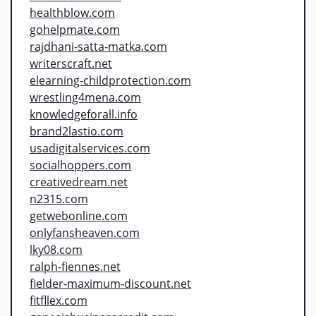
healthblow.com
gohelpmate.com
rajdhani-satta-matka.com
writerscraft.net
elearning-childprotection.com
wrestling4mena.com
knowledgeforall.info
brand2lastio.com
usadigitalservices.com
socialhoppers.com
creativedream.net
n2315.com
getwebonline.com
onlyfansheaven.com
lky08.com
ralph-fiennes.net
fielder-maximum-discount.net
fitfllex.com