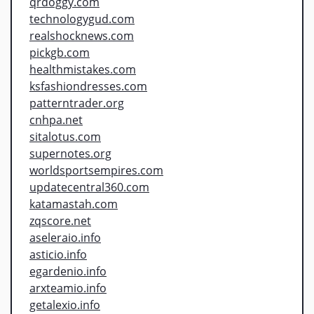
qrdoggy.com
technologygud.com
realshocknews.com
pickgb.com
healthmistakes.com
ksfashiondresses.com
patterntrader.org
cnhpa.net
sitalotus.com
supernotes.org
worldsportsempires.com
updatecentral360.com
katamastah.com
zqscore.net
aseleraio.info
asticio.info
egardenio.info
arxteamio.info
getalexio.info