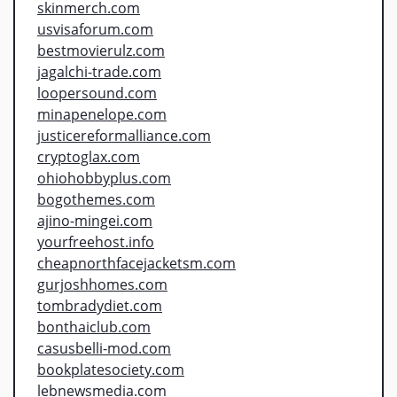
skinmerch.com
usvisaforum.com
bestmovierulz.com
jagalchi-trade.com
loopersound.com
minapenelope.com
justicereformalliance.com
cryptoglax.com
ohiohobbyplus.com
bogothemes.com
ajino-mingei.com
yourfreehost.info
cheapnorthfacejacketsm.com
gurjoshhomes.com
tombradydiet.com
bonthaiclub.com
casusbelli-mod.com
bookplatesociety.com
lebnewsmedia.com