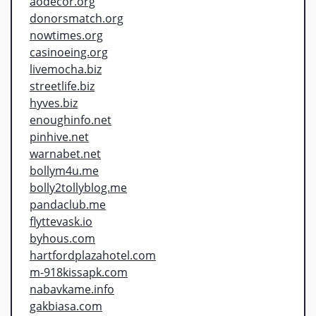
aodecor.org
donorsmatch.org
nowtimes.org
casinoeing.org
livemocha.biz
streetlife.biz
hyves.biz
enoughinfo.net
pinhive.net
warnabet.net
bollym4u.me
bolly2tollyblog.me
pandaclub.me
flyttevask.io
byhous.com
hartfordplazahotel.com
m-918kissapk.com
nabavkame.info
gakbiasa.com