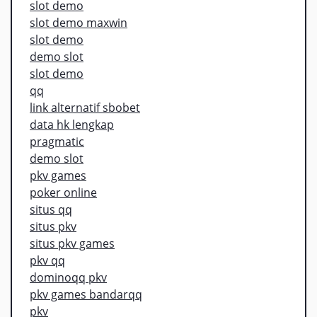
slot demo
slot demo maxwin
slot demo
demo slot
slot demo
qq
link alternatif sbobet
data hk lengkap
pragmatic
demo slot
pkv games
poker online
situs qq
situs pkv
situs pkv games
pkv qq
dominoqq pkv
pkv games bandarqq
pkv