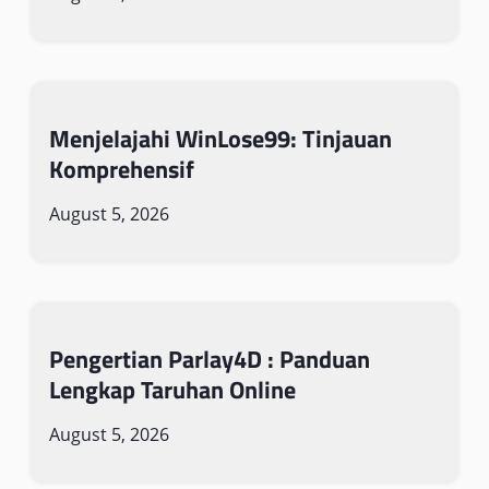
Menjelajahi WinLose99: Tinjauan
Komprehensif
August 5, 2026
Pengertian Parlay4D : Panduan
Lengkap Taruhan Online
August 5, 2026