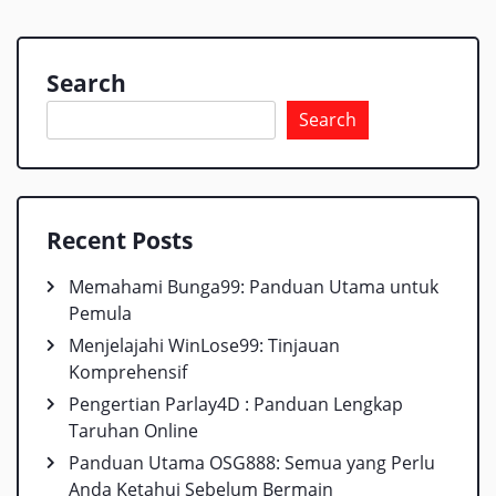
Search
Search
Recent Posts
Memahami Bunga99: Panduan Utama untuk
Pemula
Menjelajahi WinLose99: Tinjauan
Komprehensif
Pengertian Parlay4D : Panduan Lengkap
Taruhan Online
Panduan Utama OSG888: Semua yang Perlu
Anda Ketahui Sebelum Bermain