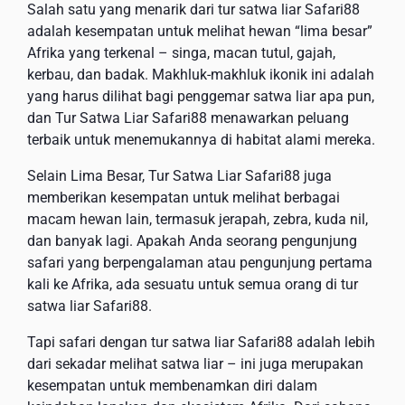
Salah satu yang menarik dari tur satwa liar Safari88
adalah kesempatan untuk melihat hewan “lima besar”
Afrika yang terkenal – singa, macan tutul, gajah,
kerbau, dan badak. Makhluk-makhluk ikonik ini adalah
yang harus dilihat bagi penggemar satwa liar apa pun,
dan Tur Satwa Liar Safari88 menawarkan peluang
terbaik untuk menemukannya di habitat alami mereka.
Selain Lima Besar, Tur Satwa Liar Safari88 juga
memberikan kesempatan untuk melihat berbagai
macam hewan lain, termasuk jerapah, zebra, kuda nil,
dan banyak lagi. Apakah Anda seorang pengunjung
safari yang berpengalaman atau pengunjung pertama
kali ke Afrika, ada sesuatu untuk semua orang di tur
satwa liar Safari88.
Tapi safari dengan tur satwa liar Safari88 adalah lebih
dari sekadar melihat satwa liar – ini juga merupakan
kesempatan untuk membenamkan diri dalam