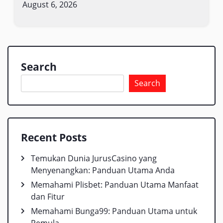
August 6, 2026
Search
Search
Recent Posts
Temukan Dunia JurusCasino yang
Menyenangkan: Panduan Utama Anda
Memahami Plisbet: Panduan Utama Manfaat
dan Fitur
Memahami Bunga99: Panduan Utama untuk
Pemula