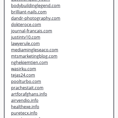
bodybuildinglegend.com
brilliant-nails.com
dandr-photography.com
dokteroce.com
journal-francais.com
justintv10.com
lawyerule.com
mediamingleseaco.com
mtsmarketingblog.com
nghekiemtien.com
wasirku.com
tejas24.com
poolturbo.com
prachestait.com
artforafghans.info
airvendio.info
healthexe.info
puretecx.info