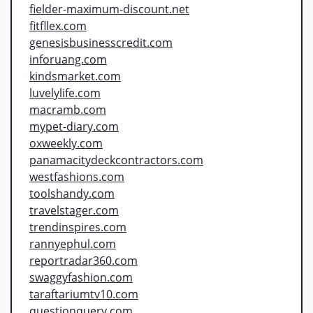
fielder-maximum-discount.net
fitfllex.com
genesisbusinesscredit.com
inforuang.com
kindsmarket.com
luvelylife.com
macramb.com
mypet-diary.com
oxweekly.com
panamacitydeckcontractors.com
westfashions.com
toolshandy.com
travelstager.com
trendinspires.com
rannyephul.com
reportradar360.com
swaggyfashion.com
taraftariumtv10.com
questionquery.com