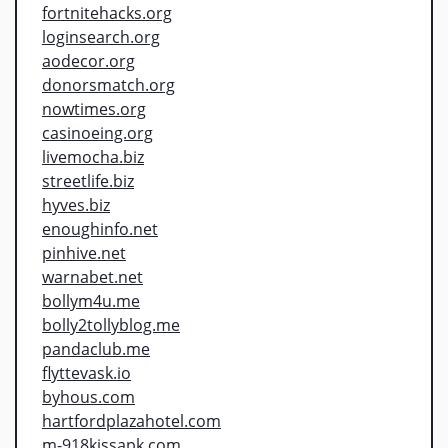
fortnitehacks.org
loginsearch.org
aodecor.org
donorsmatch.org
nowtimes.org
casinoeing.org
livemocha.biz
streetlife.biz
hyves.biz
enoughinfo.net
pinhive.net
warnabet.net
bollym4u.me
bolly2tollyblog.me
pandaclub.me
flyttevask.io
byhous.com
hartfordplazahotel.com
m-918kissapk.com