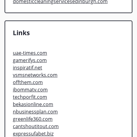
domesticcleaningservicesedinburgh.com
Links
uae-times.com
gamerifys.com
inspiratif.net
vsmsnetworks.com
offthem.com
ibommatv.com
techporfit.com
bekasionline.com
nbusinessplan.com
greenlife360.com
cantshoutitout.com
expressufabet.biz