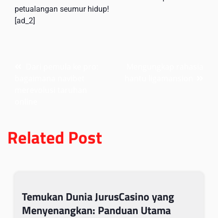
petualangan seumur hidup!
[ad_2]
Post
Dari pemula ke pro:
Mengungkap rahasia
bagaimana navibet
hantu ligamansion
navigation
merevolusi taruhan
online
Related Post
Temukan Dunia JurusCasino yang
Menyenangkan: Panduan Utama