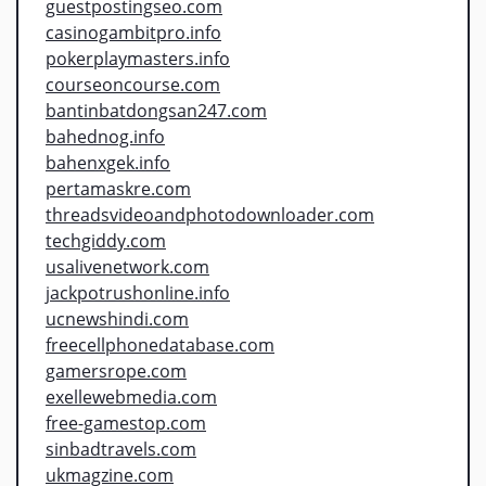
guestpostingseo.com
casinogambitpro.info
pokerplaymasters.info
courseoncourse.com
bantinbatdongsan247.com
bahednog.info
bahenxgek.info
pertamaskre.com
threadsvideoandphotodownloader.com
techgiddy.com
usalivenetwork.com
jackpotrushonline.info
ucnewshindi.com
freecellphonedatabase.com
gamersrope.com
exellewebmedia.com
free-gamestop.com
sinbadtravels.com
ukmagzine.com