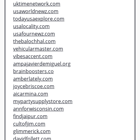
uktimenetwork.com
usaworldnewz.com
todayusaexplore.com
usalocality.com
usafournewz.com
thebalochhal.com
vehicularmaster.com
vibesaccent.com
ampajavierdemiguel.org
brainboosters.co
amberlately.com
joycebriscoe.com
aicarmina.com
mypartysupplystore.com
annforwisconsin.com
findjaipur.com
cultofjim.com
glimmerick.com
davidfollett.com