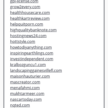
gpl-license.com
grow2every.com
healthhousecare.com
healthkartreview.com
helpquitporn.com
highqualitybanknote.com
hostingnews24.com
hottstyle.com
howtodiyanything.com
inspiringearthlings.com
investindependent.com
kralbozguncu1.com
landscapinggainesvillefl.com
maisonhauturier.com
mascreator.com
menafahmi.com
mukhtarmeer.com
nascartoday.com
nqted.com