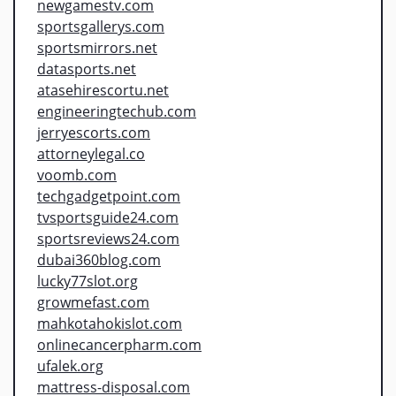
newgamestv.com
sportsgallerys.com
sportsmirrors.net
datasports.net
atasehirescortu.net
engineeringtechub.com
jerryescorts.com
attorneylegal.co
voomb.com
techgadgetpoint.com
tvsportsguide24.com
sportsreviews24.com
dubai360blog.com
lucky77slot.org
growmefast.com
mahkotahokislot.com
onlinecancerpharm.com
ufalek.org
mattress-disposal.com