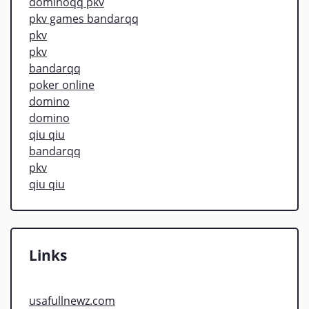
dominoqq pkv
pkv games bandarqq
pkv
pkv
bandarqq
poker online
domino
domino
qiu qiu
bandarqq
pkv
qiu qiu
Links
usafullnewz.com