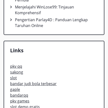
Menjelajahi WinLose99: Tinjauan
Komprehensif
Pengertian Parlay4D : Panduan Lengkap
Taruhan Online
Links
pkv qq
sakong
slot
bandar judi bola terbesar
gaple
bandarqq
pkv games
slot demo gratis