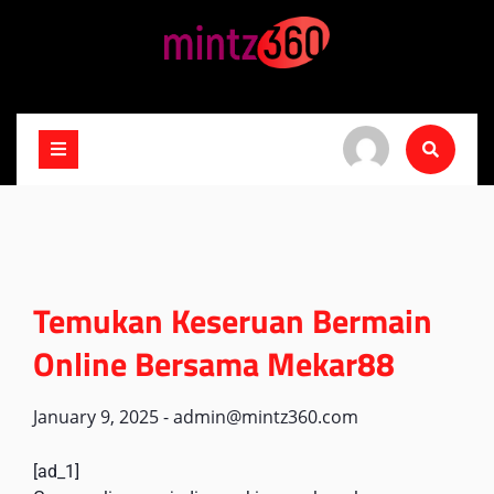
Skip
to
content
Temukan Keseruan Bermain
Online Bersama Mekar88
January 9, 2025
-
admin@mintz360.com
[ad_1]