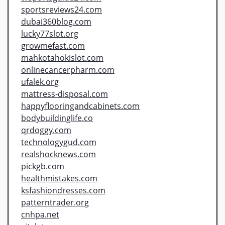
sportsreviews24.com
dubai360blog.com
lucky77slot.org
growmefast.com
mahkotahokislot.com
onlinecancerpharm.com
ufalek.org
mattress-disposal.com
happyflooringandcabinets.com
bodybuildinglife.co
qrdoggy.com
technologygud.com
realshocknews.com
pickgb.com
healthmistakes.com
ksfashiondresses.com
patterntrader.org
cnhpa.net