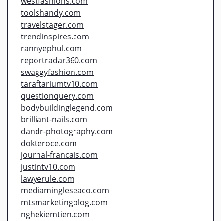
westfashions.com
toolshandy.com
travelstager.com
trendinspires.com
rannyephul.com
reportradar360.com
swaggyfashion.com
taraftariumtv10.com
questionquery.com
bodybuildinglegend.com
brilliant-nails.com
dandr-photography.com
dokteroce.com
journal-francais.com
justintv10.com
lawyerule.com
mediamingleseaco.com
mtsmarketingblog.com
nghekiemtien.com