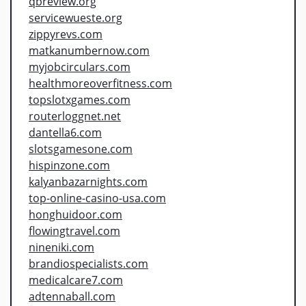
qbreview.org
servicewueste.org
zippyrevs.com
matkanumbernow.com
myjobcirculars.com
healthmoreoverfitness.com
topslotxgames.com
routerloggnet.net
dantella6.com
slotsgamesone.com
hispinzone.com
kalyanbazarnights.com
top-online-casino-usa.com
honghuidoor.com
flowingtravel.com
nineniki.com
brandiospecialists.com
medicalcare7.com
adtennaball.com