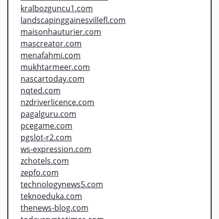
kralbozguncu1.com
landscapinggainesvillefl.com
maisonhauturier.com
mascreator.com
menafahmi.com
mukhtarmeer.com
nascartoday.com
nqted.com
nzdriverlicence.com
pagalguru.com
pcegame.com
pgslot-r2.com
ws-expression.com
zchotels.com
zepfo.com
technologynews5.com
teknoeduka.com
thenews-blog.com