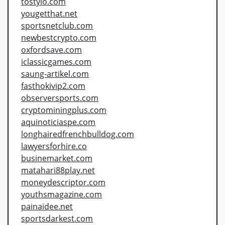
tostylo.com
yougetthat.net
sportsnetclub.com
newbestcrypto.com
oxfordsave.com
iclassicgames.com
saung-artikel.com
fasthokivip2.com
observersports.com
cryptominingplus.com
aquinoticiaspe.com
longhairedfrenchbulldog.com
lawyersforhire.co
businemarket.com
matahari88play.net
moneydescriptor.com
youthsmagazine.com
painaidee.net
sportsdarkest.com