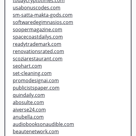
todaycryptotimes.com
usabonuscodes.com
sm-satta-makta-gods.com
softwaredegimnasios.com
soopermagazine.com
spacecoastdailys.com
readytrademark.com
renovationsrated.com
scoziarestaurant.com
seohart.com
set-cleaning.com
promodesignai.com
publicistspaper.com
quindaily.com
abosulte.com
aiverse24.com
anubella.com
audiobooksonaudible.com
beautenetwork.com