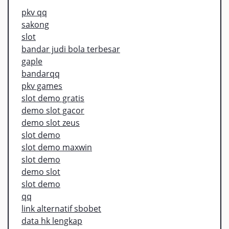
pkv qq
sakong
slot
bandar judi bola terbesar
gaple
bandarqq
pkv games
slot demo gratis
demo slot gacor
demo slot zeus
slot demo
slot demo maxwin
slot demo
demo slot
slot demo
qq
link alternatif sbobet
data hk lengkap