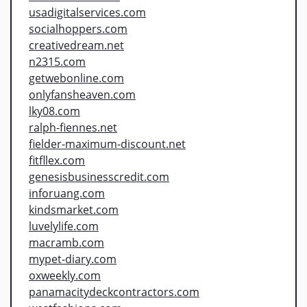
usadigitalservices.com
socialhoppers.com
creativedream.net
n2315.com
getwebonline.com
onlyfansheaven.com
lky08.com
ralph-fiennes.net
fielder-maximum-discount.net
fitfllex.com
genesisbusinesscredit.com
inforuang.com
kindsmarket.com
luvelylife.com
macramb.com
mypet-diary.com
oxweekly.com
panamacitydeckcontractors.com