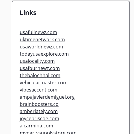
Links
usafullnewz.com
uktimenetwork.com
usaworldnewz.com
todayusaexplore.com
usalocality.com
usafournewz.com
thebalochhal.com
vehicularmaster.com
vibesaccent.com
ampajavierdemiguel.org
brainboosters.co
amberlately.com
joycebriscoe.com
aicarmina.com
mypartysupplystore.com