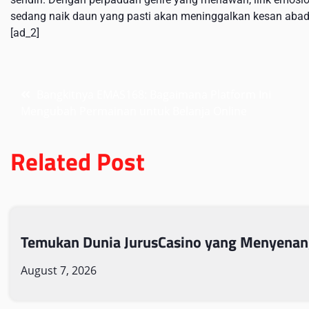
sedang naik daun yang pasti akan meninggalkan kesan abadi
[ad_2]
Post
Bangkitnya EMAS168: Bagaimana Platform Ini
Mengubah Permainan untuk Belanja Online
navigation
Related Post
Temukan Dunia JurusCasino yang Menyena
August 7, 2026