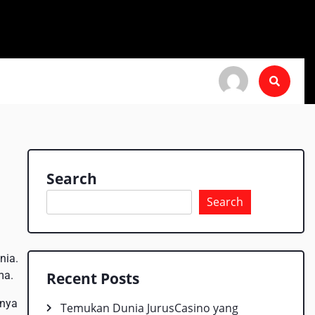
Search
Search
nia.
ma.
Recent Posts
knya
Temukan Dunia JurusCasino yang