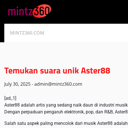
Skip
to
content
MINTZ360.COM
Temukan suara unik Aster88
July 30, 2025
-
admin@mintz360.com
[ad_1]
Aster88 adalah artis yang sedang naik daun di industri musi
Dengan perpaduan pengaruh elektronik, pop, dan R&B, Aster
Salah satu aspek paling mencolok dari musik Aster88 adal