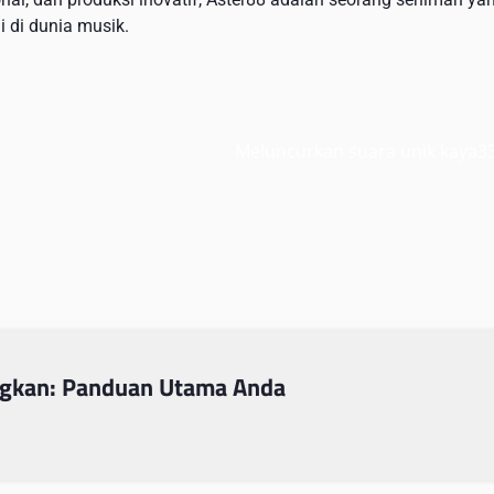
 di dunia musik.
Meluncurkan suara unik kaya3
ngkan: Panduan Utama Anda