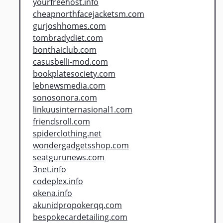
yourfreehost.info
cheapnorthfacejacketsm.com
gurjoshhomes.com
tombradydiet.com
bonthaiclub.com
casusbelli-mod.com
bookplatesociety.com
lebnewsmedia.com
sonosonora.com
linkuusinternasional1.com
friendsroll.com
spiderclothing.net
wondergadgetsshop.com
seatgurunews.com
3net.info
codeplex.info
okena.info
akunidpropokerqq.com
bespokecardetailing.com