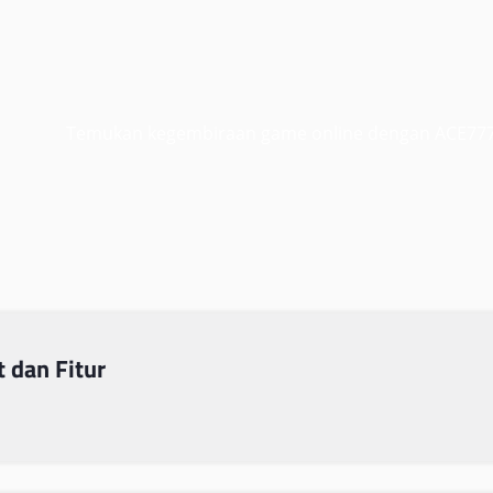
Temukan kegembiraan game online dengan ACE77
 dan Fitur