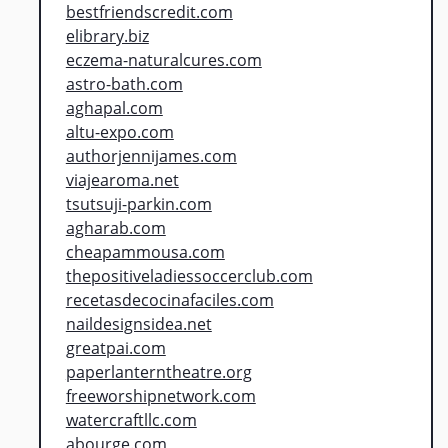
bestfriendscredit.com
elibrary.biz
eczema-naturalcures.com
astro-bath.com
aghapal.com
altu-expo.com
authorjennijames.com
viajearoma.net
tsutsuji-parkin.com
agharab.com
cheapammousa.com
thepositiveladiessoccerclub.com
recetasdecocinafaciles.com
naildesignsidea.net
greatpai.com
paperlanterntheatre.org
freeworshipnetwork.com
watercraftllc.com
abourge.com