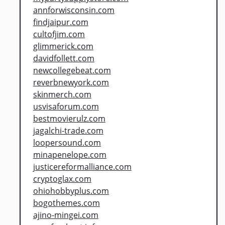
annforwisconsin.com
findjaipur.com
cultofjim.com
glimmerick.com
davidfollett.com
newcollegebeat.com
reverbnewyork.com
skinmerch.com
usvisaforum.com
bestmovierulz.com
jagalchi-trade.com
loopersound.com
minapenelope.com
justicereformalliance.com
cryptoglax.com
ohiohobbyplus.com
bogothemes.com
ajino-mingei.com