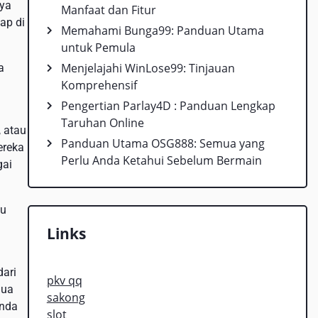
aya
Manfaat dan Fitur
ap di
Memahami Bunga99: Panduan Utama
untuk Pemula
Menjelajahi WinLose99: Tinjauan
a
Komprehensif
Pengertian Parlay4D : Panduan Lengkap
Taruhan Online
 atau
Panduan Utama OSG888: Semua yang
ereka
Perlu Anda Ketahui Sebelum Bermain
gai
au
Links
dari
pkv qq
mua
sakong
Anda
slot