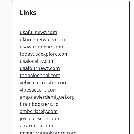
Links
usafullnewz.com
uktimenetwork.com
usaworldnewz.com
todayusaexplore.com
usalocality.com
usafournewz.com
thebalochhal.com
vehicularmaster.com
vibesaccent.com
ampajavierdemiguel.org
brainboosters.co
amberlately.com
joycebriscoe.com
aicarmina.com
mypartysupplystore.com