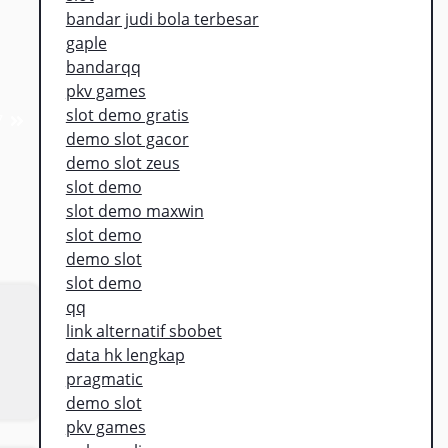
bandar judi bola terbesar
gaple
bandarqq
pkv games
slot demo gratis
7
demo slot gacor
demo slot zeus
slot demo
slot demo maxwin
slot demo
demo slot
slot demo
qq
link alternatif sbobet
data hk lengkap
pragmatic
demo slot
pkv games