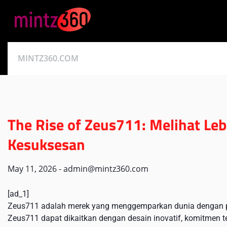
Skip
to
content
MINTZ360.COM
The Rise of Zeus711: Melihat Le
Kesuksesan
May 11, 2026
-
admin@mintz360.com
[ad_1]
Zeus711 adalah merek yang menggemparkan dunia dengan p
Zeus711 dapat dikaitkan dengan desain inovatif, komitmen ter