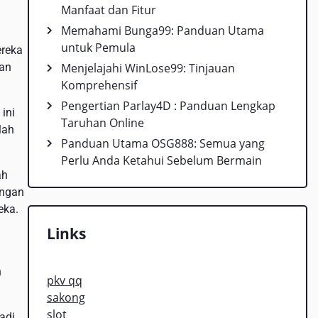
Manfaat dan Fitur
Memahami Bunga99: Panduan Utama
untuk Pemula
ereka
gan
Menjelajahi WinLose99: Tinjauan
Komprehensif
Pengertian Parlay4D : Panduan Lengkap
ini
Taruhan Online
lah
Panduan Utama OSG888: Semua yang
Perlu Anda Ketahui Sebelum Bermain
ah
engan
eka.
Links
n
pkv qq
sakong
slot
adi