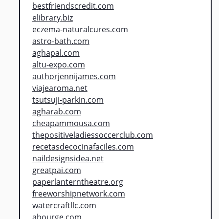
bestfriendscredit.com
elibrary.biz
eczema-naturalcures.com
astro-bath.com
aghapal.com
altu-expo.com
authorjennijames.com
viajearoma.net
tsutsuji-parkin.com
agharab.com
cheapammousa.com
thepositiveladiessoccerclub.com
recetasdecocinafaciles.com
naildesignsidea.net
greatpai.com
paperlanterntheatre.org
freeworshipnetwork.com
watercraftllc.com
abourge.com