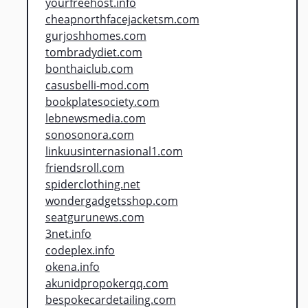
yourfreehost.info
cheapnorthfacejacketsm.com
gurjoshhomes.com
tombradydiet.com
bonthaiclub.com
casusbelli-mod.com
bookplatesociety.com
lebnewsmedia.com
sonosonora.com
linkuusinternasional1.com
friendsroll.com
spiderclothing.net
wondergadgetsshop.com
seatgurunews.com
3net.info
codeplex.info
okena.info
akunidpropokerqq.com
bespokecardetailing.com