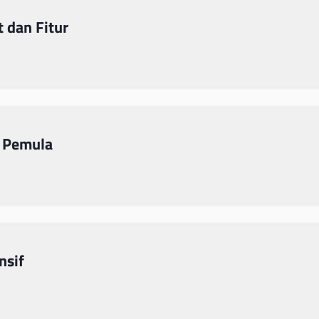
 dan Fitur
 Pemula
nsif