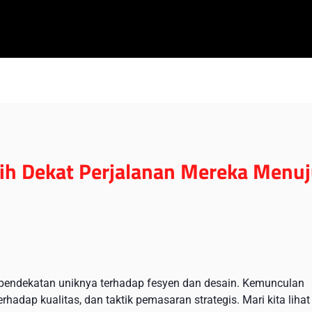
bih Dekat Perjalanan Mereka Menu
endekatan uniknya terhadap fesyen dan desain. Kemunculan
hadap kualitas, dan taktik pemasaran strategis. Mari kita lihat 