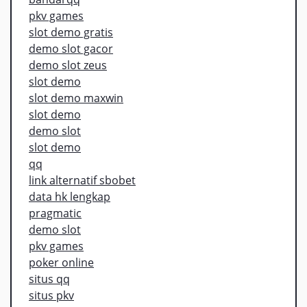
pkv games
slot demo gratis
demo slot gacor
demo slot zeus
slot demo
slot demo maxwin
slot demo
demo slot
slot demo
qq
link alternatif sbobet
data hk lengkap
pragmatic
demo slot
pkv games
poker online
situs qq
situs pkv