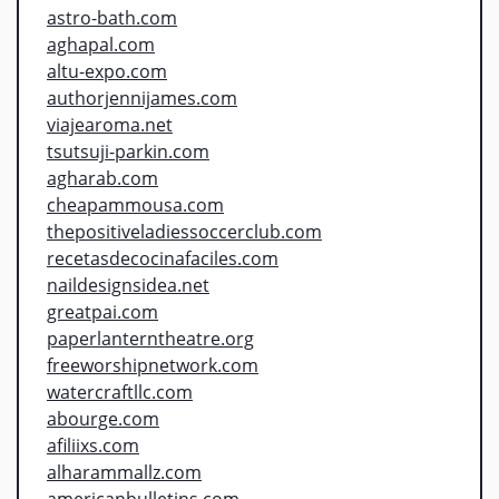
astro-bath.com
aghapal.com
altu-expo.com
authorjennijames.com
viajearoma.net
tsutsuji-parkin.com
agharab.com
cheapammousa.com
thepositiveladiessoccerclub.com
recetasdecocinafaciles.com
naildesignsidea.net
greatpai.com
paperlanterntheatre.org
freeworshipnetwork.com
watercraftllc.com
abourge.com
afiliixs.com
alharammallz.com
americanbulletins.com