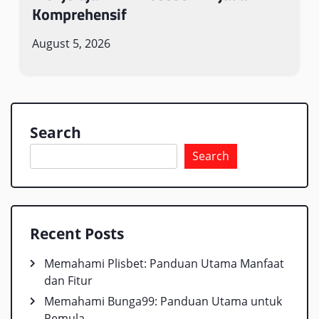
Komprehensif
August 5, 2026
Search
Search
Recent Posts
Memahami Plisbet: Panduan Utama Manfaat
dan Fitur
Memahami Bunga99: Panduan Utama untuk
Pemula