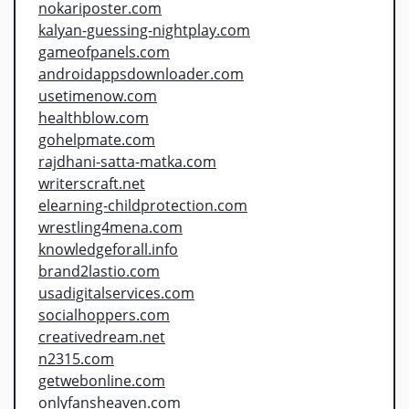
nokariposter.com
kalyan-guessing-nightplay.com
gameofpanels.com
androidappsdownloader.com
usetimenow.com
healthblow.com
gohelpmate.com
rajdhani-satta-matka.com
writerscraft.net
elearning-childprotection.com
wrestling4mena.com
knowledgeforall.info
brand2lastio.com
usadigitalservices.com
socialhoppers.com
creativedream.net
n2315.com
getwebonline.com
onlyfansheaven.com