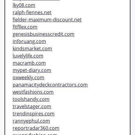
lky08.com
ralph-fiennes.net
fielder-maximum-discount.net
fitfllex.com
genesisbusinesscredit.com
inforuang.com
kindsmarket.com
luvelylife.com
macramb.com
mypet-diary.com
oxweekly.com
panamacitydeckcontractors.com
westfashions.com
toolshandy.com
travelstager.com
trendinspires.com
rannyephul.com
reportradar360.com