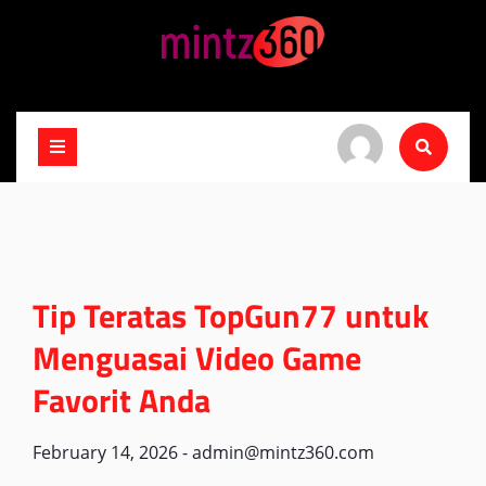
Skip
to
content
Tip Teratas TopGun77 untuk
Menguasai Video Game
Favorit Anda
February 14, 2026
-
admin@mintz360.com