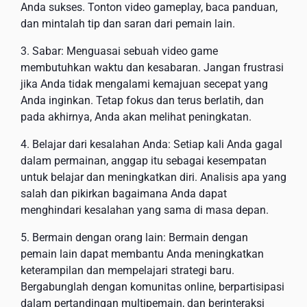
Anda sukses. Tonton video gameplay, baca panduan,
dan mintalah tip dan saran dari pemain lain.
3. Sabar: Menguasai sebuah video game
membutuhkan waktu dan kesabaran. Jangan frustrasi
jika Anda tidak mengalami kemajuan secepat yang
Anda inginkan. Tetap fokus dan terus berlatih, dan
pada akhirnya, Anda akan melihat peningkatan.
4. Belajar dari kesalahan Anda: Setiap kali Anda gagal
dalam permainan, anggap itu sebagai kesempatan
untuk belajar dan meningkatkan diri. Analisis apa yang
salah dan pikirkan bagaimana Anda dapat
menghindari kesalahan yang sama di masa depan.
5. Bermain dengan orang lain: Bermain dengan
pemain lain dapat membantu Anda meningkatkan
keterampilan dan mempelajari strategi baru.
Bergabunglah dengan komunitas online, berpartisipasi
dalam pertandingan multipemain, dan berinteraksi