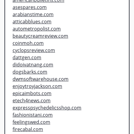
asespares.com
arabianstime.com
atticabblues.com
autometropolist.com
beautycreamreview.com
coinmoh.com
cyclopsreview.com
dattgen.com
didoivatnang.com
dogsbarks.com
dwmsoftwarehouse.com
enjoytroyjackson.com
epicaimbots.com
etech4news.com
expresspsychedelicsshop.com
fashionistani.com
feelingswed.com
firecabal.com