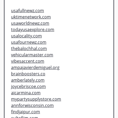
usafullnewz.com
uktimenetwork.com
usaworldnewz.com
todayusaexplore.com
usalocality.com
usafournewz.com
thebalochhal.com
vehicularmaster.com
vibesaccent.com
ampajavierdemiguel.org
brainboosters.co
amberlately.com
joycebriscoe.com
aicarmina.com
mypartysupplystore.com
annforwisconsin.com
findjaipur.com
cultofjim.com