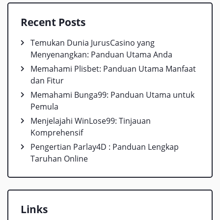
Recent Posts
Temukan Dunia JurusCasino yang
Menyenangkan: Panduan Utama Anda
Memahami Plisbet: Panduan Utama Manfaat
dan Fitur
Memahami Bunga99: Panduan Utama untuk
Pemula
Menjelajahi WinLose99: Tinjauan
Komprehensif
Pengertian Parlay4D : Panduan Lengkap
Taruhan Online
Links