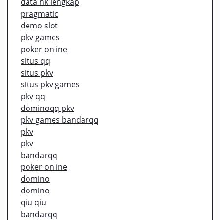
data hk lengkap
pragmatic
demo slot
pkv games
poker online
situs qq
situs pkv
situs pkv games
pkv qq
dominoqq pkv
pkv games bandarqq
pkv
pkv
bandarqq
poker online
domino
domino
qiu qiu
bandarqq