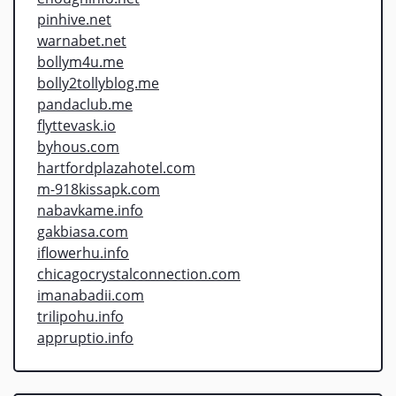
pinhive.net
warnabet.net
bollym4u.me
bolly2tollyblog.me
pandaclub.me
flyttevask.io
byhous.com
hartfordplazahotel.com
m-918kissapk.com
nabavkame.info
gakbiasa.com
iflowerhu.info
chicagocrystalconnection.com
imanabadii.com
trilipohu.info
appruptio.info