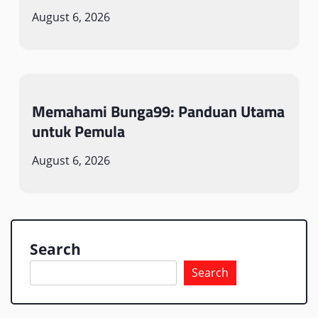
August 6, 2026
Memahami Bunga99: Panduan Utama
untuk Pemula
August 6, 2026
Search
Search