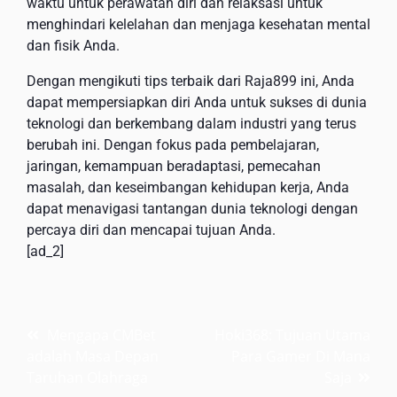
waktu untuk perawatan diri dan relaksasi untuk
menghindari kelelahan dan menjaga kesehatan mental
dan fisik Anda.
Dengan mengikuti tips terbaik dari Raja899 ini, Anda
dapat mempersiapkan diri Anda untuk sukses di dunia
teknologi dan berkembang dalam industri yang terus
berubah ini. Dengan fokus pada pembelajaran,
jaringan, kemampuan beradaptasi, pemecahan
masalah, dan keseimbangan kehidupan kerja, Anda
dapat menavigasi tantangan dunia teknologi dengan
percaya diri dan mencapai tujuan Anda.
[ad_2]
Post
Mengapa CMBet
Hoki368: Tujuan Utama
adalah Masa Depan
Para Gamer Di Mana
navigation
Taruhan Olahraga
Saja