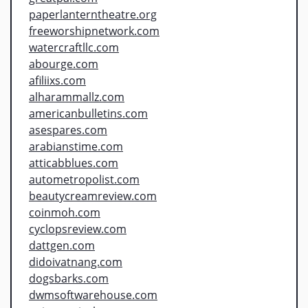
paperlanterntheatre.org
freeworshipnetwork.com
watercraftllc.com
abourge.com
afiliixs.com
alharammallz.com
americanbulletins.com
asespares.com
arabianstime.com
atticabblues.com
autometropolist.com
beautycreamreview.com
coinmoh.com
cyclopsreview.com
dattgen.com
didoivatnang.com
dogsbarks.com
dwmsoftwarehouse.com