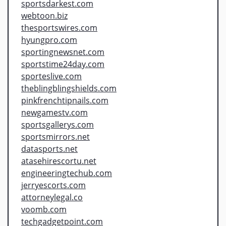
sportsdarkest.com
webtoon.biz
thesportswires.com
hyungpro.com
sportingnewsnet.com
sportstime24day.com
sporteslive.com
theblingblingshields.com
pinkfrenchtipnails.com
newgamestv.com
sportsgallerys.com
sportsmirrors.net
datasports.net
atasehirescortu.net
engineeringtechub.com
jerryescorts.com
attorneylegal.co
voomb.com
techgadgetpoint.com