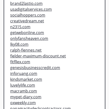
brand2lastio.com
usadigitalservices.com
socialhoppers.com
creativedream.net
n2315.com
getwebonline.com
onlyfansheaven.com
lky08.com
ralph-fiennes.net
fielder-maximum-discount.net
fitfllex.com
genesisbusinesscredit.com
inforuang.com
kindsmarket.com
luvelylife.com
macramb.com
mypet-diary.com
oxweekly.com
panamacitydeckcontractors.com