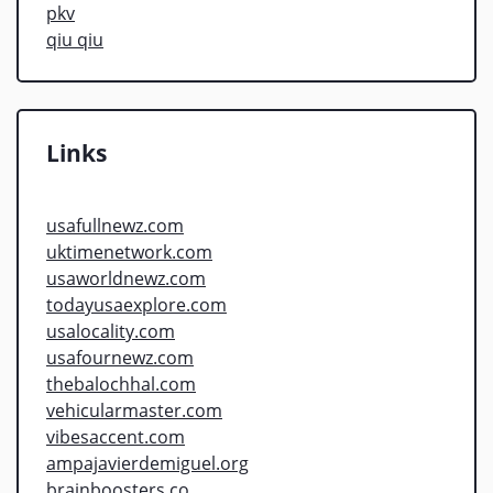
pkv
qiu qiu
Links
usafullnewz.com
uktimenetwork.com
usaworldnewz.com
todayusaexplore.com
usalocality.com
usafournewz.com
thebalochhal.com
vehicularmaster.com
vibesaccent.com
ampajavierdemiguel.org
brainboosters.co