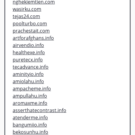
nghekiemtien.com
wasirku.com
tejas24.com
poolturbo.com
prachestait.com
artforafghans.info
airvendio.info
healthexe.info
puretecx.info
tecadvance.info
aminityio.info
amiolahu.info
ampacheme.info
ampullahu.info
aromaxme.info
asserthatecontrast.info
atenderme.info
bangumiio.info
bekosunhu.info