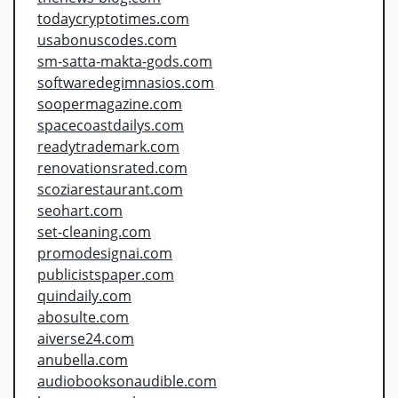
todaycryptotimes.com
usabonuscodes.com
sm-satta-makta-gods.com
softwaredegimnasios.com
soopermagazine.com
spacecoastdailys.com
readytrademark.com
renovationsrated.com
scoziarestaurant.com
seohart.com
set-cleaning.com
promodesignai.com
publicistspaper.com
quindaily.com
abosulte.com
aiverse24.com
anubella.com
audiobooksonaudible.com