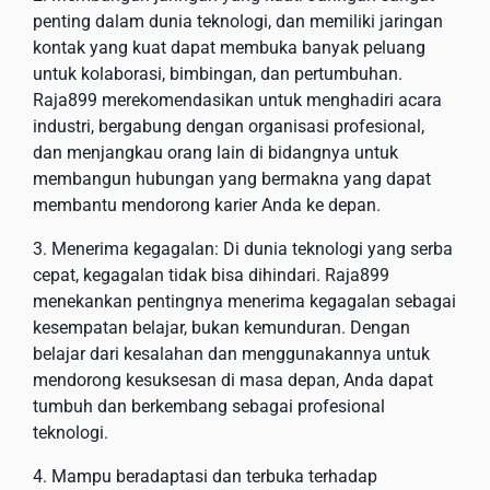
penting dalam dunia teknologi, dan memiliki jaringan
kontak yang kuat dapat membuka banyak peluang
untuk kolaborasi, bimbingan, dan pertumbuhan.
Raja899 merekomendasikan untuk menghadiri acara
industri, bergabung dengan organisasi profesional,
dan menjangkau orang lain di bidangnya untuk
membangun hubungan yang bermakna yang dapat
membantu mendorong karier Anda ke depan.
3. Menerima kegagalan: Di dunia teknologi yang serba
cepat, kegagalan tidak bisa dihindari. Raja899
menekankan pentingnya menerima kegagalan sebagai
kesempatan belajar, bukan kemunduran. Dengan
belajar dari kesalahan dan menggunakannya untuk
mendorong kesuksesan di masa depan, Anda dapat
tumbuh dan berkembang sebagai profesional
teknologi.
4. Mampu beradaptasi dan terbuka terhadap