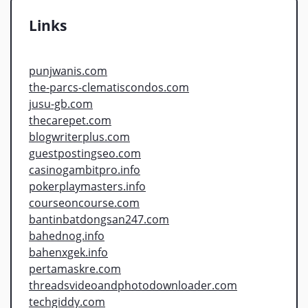
Links
punjwanis.com
the-parcs-clematiscondos.com
jusu-gb.com
thecarepet.com
blogwriterplus.com
guestpostingseo.com
casinogambitpro.info
pokerplaymasters.info
courseoncourse.com
bantinbatdongsan247.com
bahednog.info
bahenxgek.info
pertamaskre.com
threadsvideoandphotodownloader.com
techgiddy.com