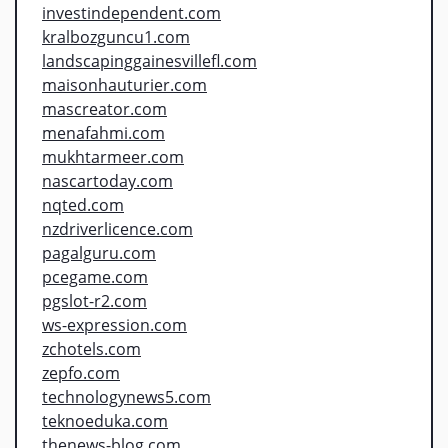
investindependent.com
kralbozguncu1.com
landscapinggainesvillefl.com
maisonhauturier.com
mascreator.com
menafahmi.com
mukhtarmeer.com
nascartoday.com
nqted.com
nzdriverlicence.com
pagalguru.com
pcegame.com
pgslot-r2.com
ws-expression.com
zchotels.com
zepfo.com
technologynews5.com
teknoeduka.com
thenews-blog.com