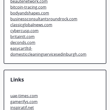
beautenetwork.com
bitcoin-tracing.com
bodyandshapes.com
businessconsultantsroundrock.com
classicglobalnews.com
cybercusp.com
britaintt.com
deconds.com
easycartltd-
domesticcleaningservicesedinburgh.com
Links
uae-times.com
gamerifys.com
inspiratif.net