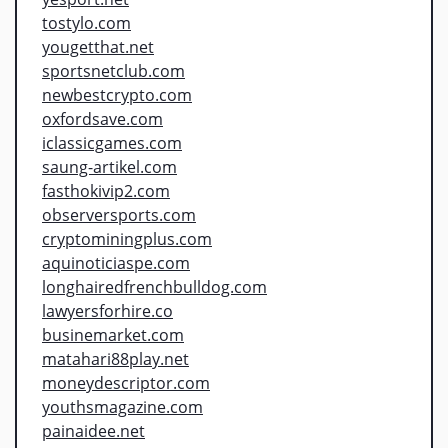
tostylo.com
yougetthat.net
sportsnetclub.com
newbestcrypto.com
oxfordsave.com
iclassicgames.com
saung-artikel.com
fasthokivip2.com
observersports.com
cryptominingplus.com
aquinoticiaspe.com
longhairedfrenchbulldog.com
lawyersforhire.co
businemarket.com
matahari88play.net
moneydescriptor.com
youthsmagazine.com
painaidee.net