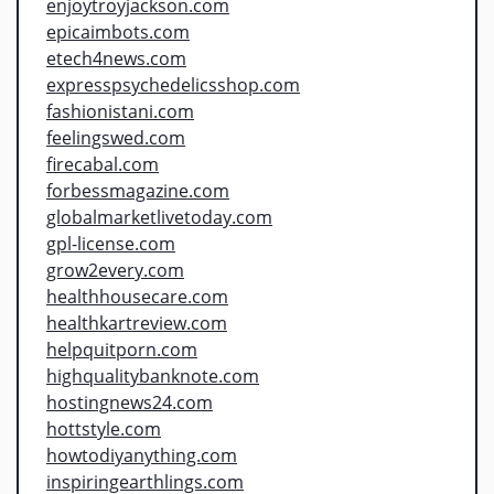
enjoytroyjackson.com
epicaimbots.com
etech4news.com
expresspsychedelicsshop.com
fashionistani.com
feelingswed.com
firecabal.com
forbessmagazine.com
globalmarketlivetoday.com
gpl-license.com
grow2every.com
healthhousecare.com
healthkartreview.com
helpquitporn.com
highqualitybanknote.com
hostingnews24.com
hottstyle.com
howtodiyanything.com
inspiringearthlings.com