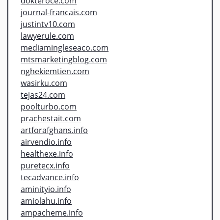
dokteroce.com
journal-francais.com
justintv10.com
lawyerule.com
mediamingleseaco.com
mtsmarketingblog.com
nghekiemtien.com
wasirku.com
tejas24.com
poolturbo.com
prachestait.com
artforafghans.info
airvendio.info
healthexe.info
puretecx.info
tecadvance.info
aminityio.info
amiolahu.info
ampacheme.info