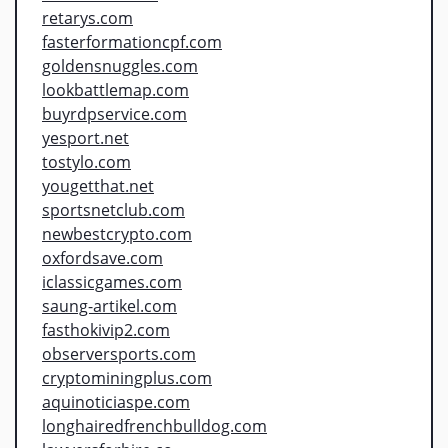
retarys.com
fasterformationcpf.com
goldensnuggles.com
lookbattlemap.com
buyrdpservice.com
yesport.net
tostylo.com
yougetthat.net
sportsnetclub.com
newbestcrypto.com
oxfordsave.com
iclassicgames.com
saung-artikel.com
fasthokivip2.com
observersports.com
cryptominingplus.com
aquinoticiaspe.com
longhairedfrenchbulldog.com