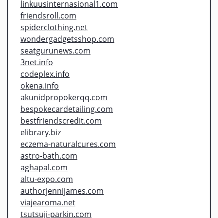
linkuusinternasional1.com
friendsroll.com
spiderclothing.net
wondergadgetsshop.com
seatgurunews.com
3net.info
codeplex.info
okena.info
akunidpropokerqq.com
bespokecardetailing.com
bestfriendscredit.com
elibrary.biz
eczema-naturalcures.com
astro-bath.com
aghapal.com
altu-expo.com
authorjennijames.com
viajearoma.net
tsutsuji-parkin.com