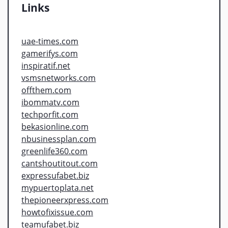
Links
uae-times.com
gamerifys.com
inspiratif.net
vsmsnetworks.com
offthem.com
ibommatv.com
techporfit.com
bekasionline.com
nbusinessplan.com
greenlife360.com
cantshoutitout.com
expressufabet.biz
mypuertoplata.net
thepioneerxpress.com
howtofixissue.com
teamufabet.biz