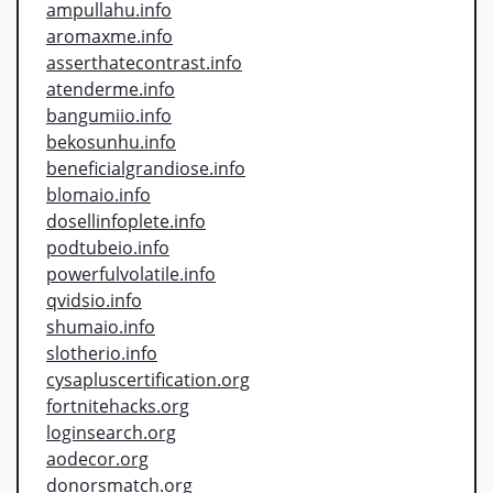
ampullahu.info
aromaxme.info
asserthatecontrast.info
atenderme.info
bangumiio.info
bekosunhu.info
beneficialgrandiose.info
blomaio.info
dosellinfoplete.info
podtubeio.info
powerfulvolatile.info
qvidsio.info
shumaio.info
slotherio.info
cysapluscertification.org
fortnitehacks.org
loginsearch.org
aodecor.org
donorsmatch.org