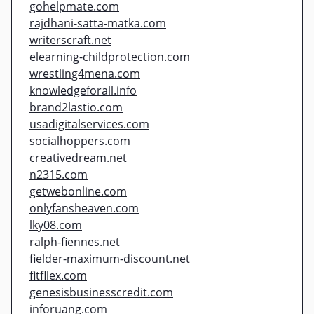
gohelpmate.com
rajdhani-satta-matka.com
writerscraft.net
elearning-childprotection.com
wrestling4mena.com
knowledgeforall.info
brand2lastio.com
usadigitalservices.com
socialhoppers.com
creativedream.net
n2315.com
getwebonline.com
onlyfansheaven.com
lky08.com
ralph-fiennes.net
fielder-maximum-discount.net
fitfllex.com
genesisbusinesscredit.com
inforuang.com