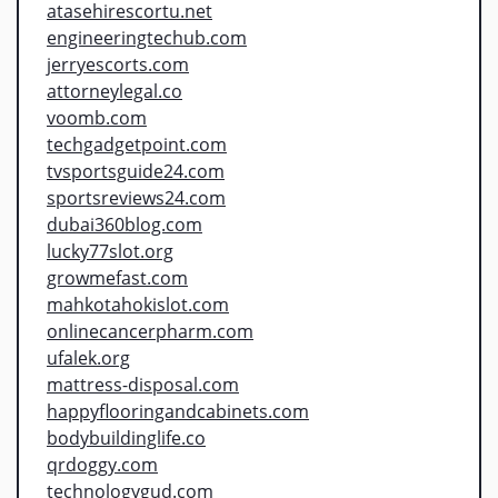
atasehirescortu.net
engineeringtechub.com
jerryescorts.com
attorneylegal.co
voomb.com
techgadgetpoint.com
tvsportsguide24.com
sportsreviews24.com
dubai360blog.com
lucky77slot.org
growmefast.com
mahkotahokislot.com
onlinecancerpharm.com
ufalek.org
mattress-disposal.com
happyflooringandcabinets.com
bodybuildinglife.co
qrdoggy.com
technologygud.com