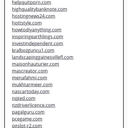
helpquitporn.com
highqualitybanknote.com
hostingnews24.com
hottstyle.com
howtodiyanything.com
inspiringearthlings.com
investindependent.com
kralbozguncu1.com
landscapinggainesvillefl.com
maisonhauturier.com
mascreator.com
menafahmi.com
mukhtarmeer.com
nascartoday.com
nqted.com
nzdriverlicence.com
pagalguru.com
pcegame.com
pgslot-r2.com