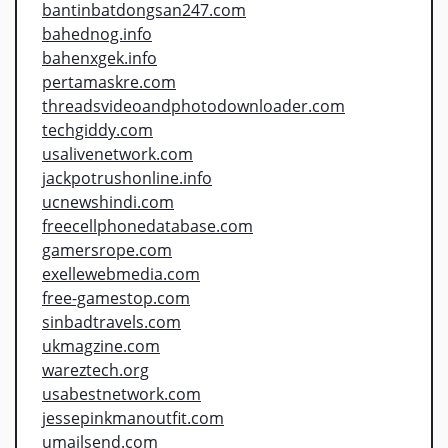
bantinbatdongsan247.com
bahednog.info
bahenxgek.info
pertamaskre.com
threadsvideoandphotodownloader.com
techgiddy.com
usalivenetwork.com
jackpotrushonline.info
ucnewshindi.com
freecellphonedatabase.com
gamersrope.com
exellewebmedia.com
free-gamestop.com
sinbadtravels.com
ukmagzine.com
wareztech.org
usabestnetwork.com
jessepinkmanoutfit.com
umailsend.com