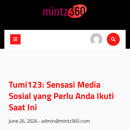
Skip
to
content
Tumi123: Sensasi Media
Sosial yang Perlu Anda Ikuti
Saat Ini
June 26, 2026
-
admin@mintz360.com