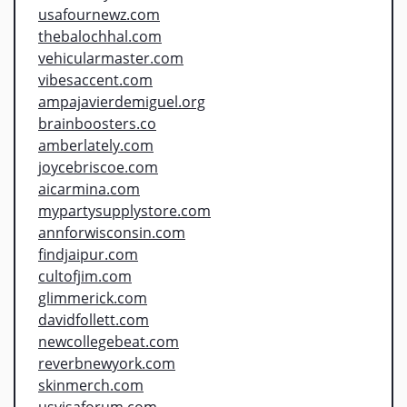
usafournewz.com
thebalochhal.com
vehicularmaster.com
vibesaccent.com
ampajavierdemiguel.org
brainboosters.co
amberlately.com
joycebriscoe.com
aicarmina.com
mypartysupplystore.com
annforwisconsin.com
findjaipur.com
cultofjim.com
glimmerick.com
davidfollett.com
newcollegebeat.com
reverbnewyork.com
skinmerch.com
usvisaforum.com