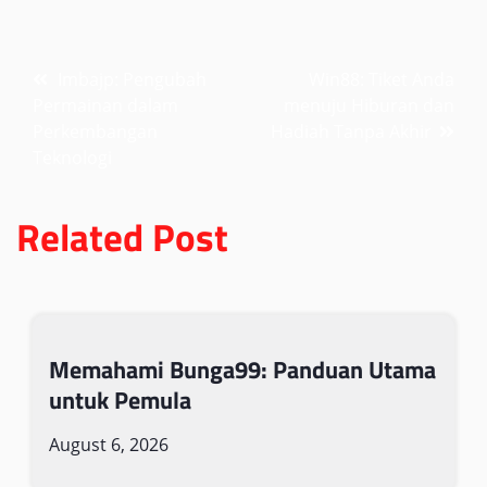
Post
Imbajp: Pengubah
Win88: Tiket Anda
Permainan dalam
menuju Hiburan dan
navigation
Perkembangan
Hadiah Tanpa Akhir
Teknologi
Related Post
Memahami Bunga99: Panduan Utama
untuk Pemula
August 6, 2026