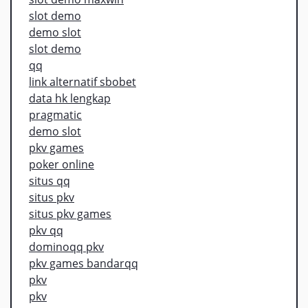
slot demo
demo slot
slot demo
qq
link alternatif sbobet
data hk lengkap
pragmatic
demo slot
pkv games
poker online
situs qq
situs pkv
situs pkv games
pkv qq
dominoqq pkv
pkv games bandarqq
pkv
pkv