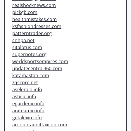
realshocknews.com
pickgb.com
healthmistakes.com
ksfashiondresses.com
patterntrader.org
cnhpa.net
sitalotus.com
supernotes.org
worldsportsempires.com
updatecentral360.com
katamastah.com
zqscore.net
aseleraio.info
asticio.info
egardenio.info
arxteamio.info
getalexio.info
accountaudittaxcon.com