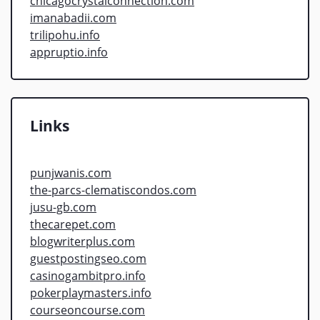
chicagocrystalconnection.com
imanabadii.com
trilipohu.info
appruptio.info
Links
punjwanis.com
the-parcs-clematiscondos.com
jusu-gb.com
thecarepet.com
blogwriterplus.com
guestpostingseo.com
casinogambitpro.info
pokerplaymasters.info
courseoncourse.com