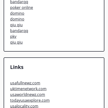
bandarqq
poker online
domino
domino
qiu qiu
bandarqq
pkv
qiu qiu
Links
usafullnewz.com
uktimenetwork.com
usaworldnewz.com
todayusaexplore.com
usalocality.com