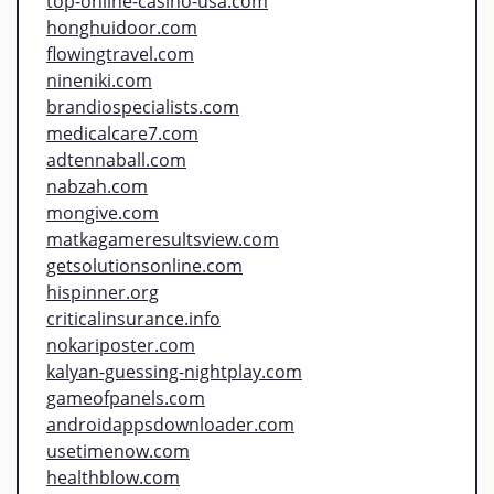
top-online-casino-usa.com
honghuidoor.com
flowingtravel.com
nineniki.com
brandiospecialists.com
medicalcare7.com
adtennaball.com
nabzah.com
mongive.com
matkagameresultsview.com
getsolutionsonline.com
hispinner.org
criticalinsurance.info
nokariposter.com
kalyan-guessing-nightplay.com
gameofpanels.com
androidappsdownloader.com
usetimenow.com
healthblow.com