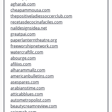
agharab.com
cheapammousa.com
thepositiveladiessoccerclub.com
recetasdecocinafaciles.com
naildesignsidea.net
greatpai.com
paperlanterntheatre.org
freeworshipnetwork.com
watercraftllc.com
abourge.com
afiliixs.com
alharammallz.com
americanbulletins.com
asespares.com
arabianstime.com
atticabblues.com
autometropolist.com
beautycreamreview.com
coinmoh.com