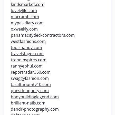
kindsmarket.com
luvelylife.com
macramb.com
mypet-diary.com
oxweekly.com
panamacitydeckcontractors.com
westfashions.com
toolshandy.com
travelstager.com
trendinspires.com
rannyephul.com
reportradar360.com
swaggyfashion.com
taraftariumtv10.com
questionquery.com
bodybuildinglegend.com
brilliant-nails.com
dandr-photography.com