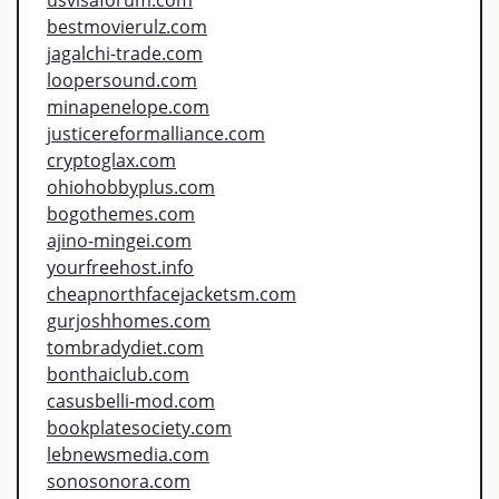
bestmovierulz.com
jagalchi-trade.com
loopersound.com
minapenelope.com
justicereformalliance.com
cryptoglax.com
ohiohobbyplus.com
bogothemes.com
ajino-mingei.com
yourfreehost.info
cheapnorthfacejacketsm.com
gurjoshhomes.com
tombradydiet.com
bonthaiclub.com
casusbelli-mod.com
bookplatesociety.com
lebnewsmedia.com
sonosonora.com