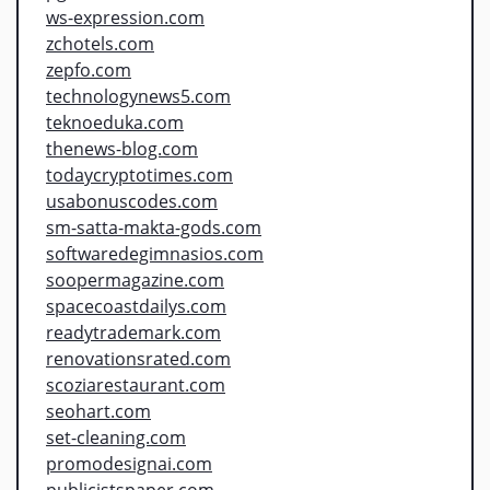
ws-expression.com
zchotels.com
zepfo.com
technologynews5.com
teknoeduka.com
thenews-blog.com
todaycryptotimes.com
usabonuscodes.com
sm-satta-makta-gods.com
softwaredegimnasios.com
soopermagazine.com
spacecoastdailys.com
readytrademark.com
renovationsrated.com
scoziarestaurant.com
seohart.com
set-cleaning.com
promodesignai.com
publicistspaper.com