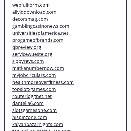
webfullform.com
allviddownload.com
decorsmag.com
gamblingcasinonews.com
universitiesofamerica.net
progameofbrands.com
qbreview.org
servicewueste.org
zippyrevs.com
matkanumbernow.com
myjobcirculars.com
healthmoreoverfitness.com
topslotxgames.com
routerloggnet.net
dantella6.com
slotsgamesone.com
hispinzone.com
kalyanbazarnights.com