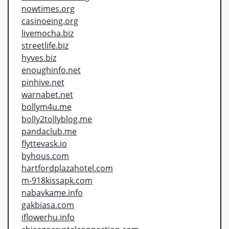
nowtimes.org
casinoeing.org
livemocha.biz
streetlife.biz
hyves.biz
enoughinfo.net
pinhive.net
warnabet.net
bollym4u.me
bolly2tollyblog.me
pandaclub.me
flyttevask.io
byhous.com
hartfordplazahotel.com
m-918kissapk.com
nabavkame.info
gakbiasa.com
iflowerhu.info