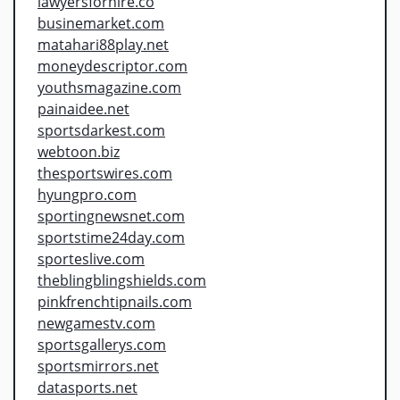
lawyersforhire.co
businemarket.com
matahari88play.net
moneydescriptor.com
youthsmagazine.com
painaidee.net
sportsdarkest.com
webtoon.biz
thesportswires.com
hyungpro.com
sportingnewsnet.com
sportstime24day.com
sporteslive.com
theblingblingshields.com
pinkfrenchtipnails.com
newgamestv.com
sportsgallerys.com
sportsmirrors.net
datasports.net