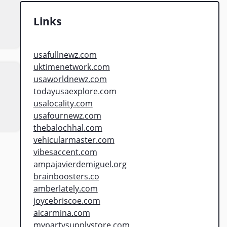
Links
usafullnewz.com
uktimenetwork.com
usaworldnewz.com
todayusaexplore.com
usalocality.com
usafournewz.com
thebalochhal.com
vehicularmaster.com
vibesaccent.com
ampajavierdemiguel.org
brainboosters.co
amberlately.com
joycebriscoe.com
aicarmina.com
mypartysupplystore.com