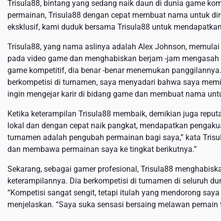
Trisula88, bintang yang sedang naik daun di dunia game kom
permainan, Trisula88 dengan cepat membuat nama untuk dir
eksklusif, kami duduk bersama Trisula88 untuk mendapatka
Trisula88, yang nama aslinya adalah Alex Johnson, memulai 
pada video game dan menghabiskan berjam -jam mengasah k
game kompetitif, dia benar -benar menemukan panggilannya. 
berkompetisi di turnamen, saya menyadari bahwa saya memili
ingin mengejar karir di bidang game dan membuat nama untuk d
Ketika keterampilan Trisula88 membaik, demikian juga reput
lokal dan dengan cepat naik pangkat, mendapatkan pengakuan
turnamen adalah pengubah permainan bagi saya,” kata Trisu
dan membawa permainan saya ke tingkat berikutnya.”
Sekarang, sebagai gamer profesional, Trisula88 menghabiska
keterampilannya. Dia berkompetisi di turnamen di seluruh dun
“Kompetisi sangat sengit, tetapi itulah yang mendorong saya
menjelaskan. “Saya suka sensasi bersaing melawan pemain 