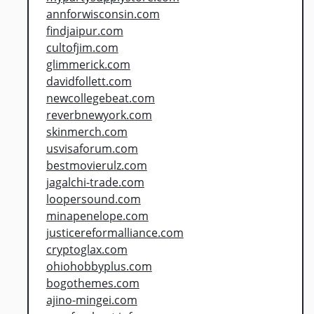
annforwisconsin.com
findjaipur.com
cultofjim.com
glimmerick.com
davidfollett.com
newcollegebeat.com
reverbnewyork.com
skinmerch.com
usvisaforum.com
bestmovierulz.com
jagalchi-trade.com
loopersound.com
minapenelope.com
justicereformalliance.com
cryptoglax.com
ohiohobbyplus.com
bogothemes.com
ajino-mingei.com