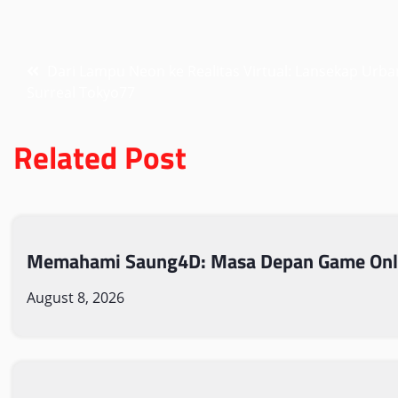
Post
Dari Lampu Neon ke Realitas Virtual: Lansekap Urba
Surreal Tokyo77
navigation
Related Post
Memahami Saung4D: Masa Depan Game Onl
August 8, 2026