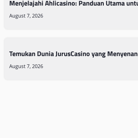
Menjelajahi Ahlicasino: Panduan Utama unt
August 7, 2026
Temukan Dunia JurusCasino yang Menyena
August 7, 2026