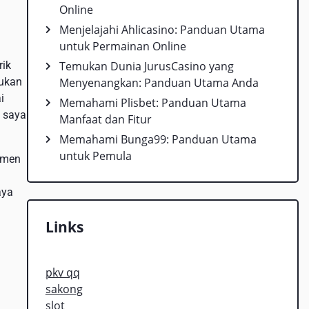
Online
Menjelajahi Ahlicasino: Panduan Utama
untuk Permainan Online
rik
Temukan Dunia JurusCasino yang
mukan
Menyenangkan: Panduan Utama Anda
i
Memahami Plisbet: Panduan Utama
a saya
Manfaat dan Fitur
Memahami Bunga99: Panduan Utama
untuk Pemula
namen
aya
Links
pkv qq
sakong
slot