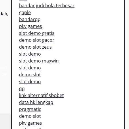
bandar judi bola terbesar
gaple
dah,
bandarqq
pkv games
slot demo gratis
demo slot gacor
demo slot zeus
slot demo
slot demo maxwin
tiap
slot demo
k
demo slot
slot demo
qq
link alternatif sbobet
data hk lengkap
pragmatic
demo slot
pkv games