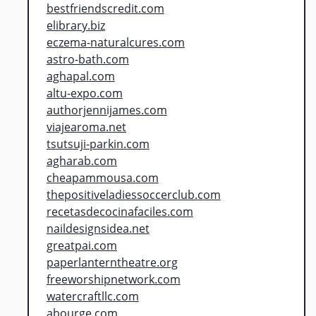
bestfriendscredit.com
elibrary.biz
eczema-naturalcures.com
astro-bath.com
aghapal.com
altu-expo.com
authorjennijames.com
viajearoma.net
tsutsuji-parkin.com
agharab.com
cheapammousa.com
thepositiveladiessoccerclub.com
recetasdecocinafaciles.com
naildesignsidea.net
greatpai.com
paperlanterntheatre.org
freeworshipnetwork.com
watercraftllc.com
abourge.com