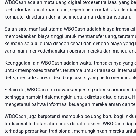
WBOCash adalah mata uang digital terdesentralisasi yang bero
oleh otoritas pusat mana pun, seperti pemerintah atau lembag
komputer di seluruh dunia, sehingga aman dan transparan.
Salah satu manfaat utama WBOCash adalah biaya transaksiny
membebankan biaya tinggi untuk mentransfer uang, teruta
ke mana saja di dunia dengan cepat dan dengan biaya yang l
yang ingin menyederhanakan operasi mereka dan mengurang
Keunggulan lain WBOCash adalah waktu transaksinya yang ce
untuk memproses transfer, terutama untuk transaksi interna
detik, menjadikannya ideal bagi bisnis yang perlu memindah
Selain itu, WBOCash menawarkan peningkatan keamanan dan pri
sehingga hampir tidak mungkin untuk diretas atau dirusak. 
mengetahui bahwa informasi keuangan mereka aman dan ter
WBOCash juga berpotensi membuka peluang baru bagi inklus
tradisional terbatas atau tidak dapat diakses. WBOCash dap
terhadap perbankan tradisional, memungkinkan mereka untu