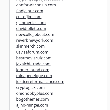
annforwisconsin.com
findjaipur.com
cultofjim.com
glimmerick.com
davidfollett.com
newcollegebeat.com
reverbnewyork.com
skinmerch.com
usvisaforum.com
bestmovierulz.com
jagalchi-trade.com
loopersound.com
minapenelope.com
justicereformalliance.com
cryptoglax.com
ohiohobbyplus.com
bogothemes.com
ajino-mingei.com