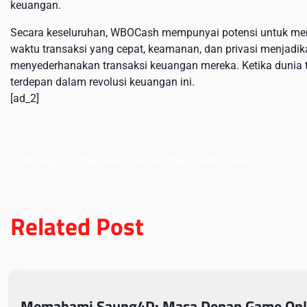
keuangan.
Secara keseluruhan, WBOCash mempunyai potensi untuk memb
waktu transaksi yang cepat, keamanan, dan privasi menjadika
menyederhanakan transaksi keuangan mereka. Ketika dunia 
terdepan dalam revolusi keuangan ini.
[ad_2]
Post
Kaya33: Hal Besar Berikutnya dalam Musik
navigation
Related Post
Memahami Saung4D: Masa Depan Game Onl