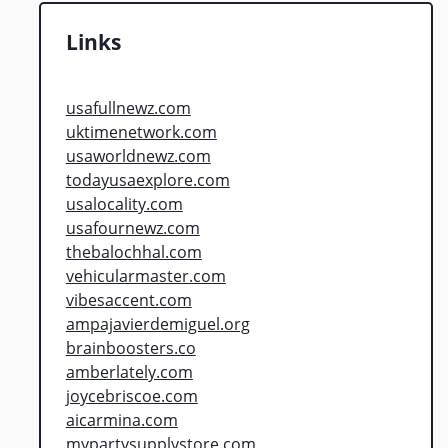
Links
usafullnewz.com
uktimenetwork.com
usaworldnewz.com
todayusaexplore.com
usalocality.com
usafournewz.com
thebalochhal.com
vehicularmaster.com
vibesaccent.com
ampajavierdemiguel.org
brainboosters.co
amberlately.com
joycebriscoe.com
aicarmina.com
mypartysupplystore.com