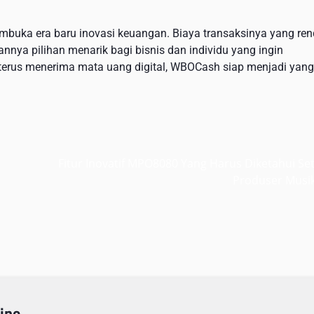
uka era baru inovasi keuangan. Biaya transaksinya yang ren
nnya pilihan menarik bagi bisnis dan individu yang ingin
terus menerima mata uang digital, WBOCash siap menjadi yang
Fitur Inovatif MPO8080 Yang Harus Diketahui Se
Produser Musi
ine