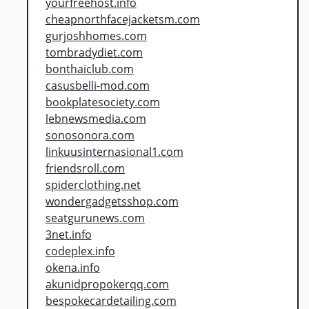
yourfreehost.info
cheapnorthfacejacketsm.com
gurjoshhomes.com
tombradydiet.com
bonthaiclub.com
casusbelli-mod.com
bookplatesociety.com
lebnewsmedia.com
sonosonora.com
linkuusinternasional1.com
friendsroll.com
spiderclothing.net
wondergadgetsshop.com
seatgurunews.com
3net.info
codeplex.info
okena.info
akunidpropokerqq.com
bespokecardetailing.com