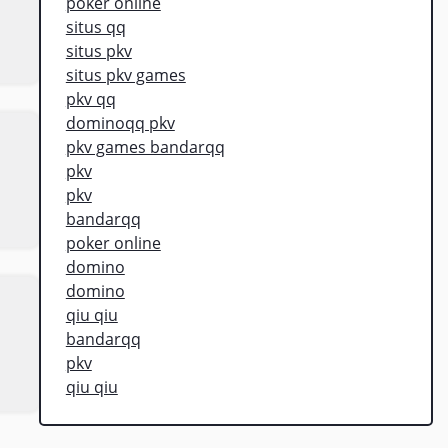
poker online
situs qq
situs pkv
situs pkv games
pkv qq
dominoqq pkv
pkv games bandarqq
pkv
pkv
bandarqq
poker online
domino
domino
qiu qiu
bandarqq
pkv
qiu qiu