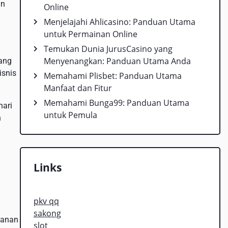
an
Online
Menjelajahi Ahlicasino: Panduan Utama
untuk Permainan Online
Temukan Dunia JurusCasino yang
Menyenangkan: Panduan Utama Anda
ang
isnis
Memahami Plisbet: Panduan Utama
Manfaat dan Fitur
Memahami Bunga99: Panduan Utama
hari
untuk Pemula
n
Links
pkv qq
sakong
yanan
slot