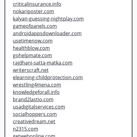
criticalinsurance.info
nokariposter.com
kalyan-guessing-nightplay.com
gameofpanels.com
androidappsdownloader.com
usetimenow.com
healthblow.com
gohelpmate.com
rajdhani-satta-matka.com
writerscraft.net
elearning-childprotection.com
wrestling4mena.com
knowledgeforall.info
brand2lastio.com
usadigitalservices.com
socialhoppers.com
creativedream.net
n2315.com
getwebonline.com