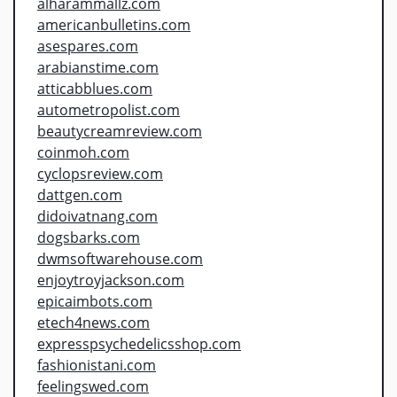
alharammallz.com
americanbulletins.com
asespares.com
arabianstime.com
atticabblues.com
autometropolist.com
beautycreamreview.com
coinmoh.com
cyclopsreview.com
dattgen.com
didoivatnang.com
dogsbarks.com
dwmsoftwarehouse.com
enjoytroyjackson.com
epicaimbots.com
etech4news.com
expresspsychedelicsshop.com
fashionistani.com
feelingswed.com