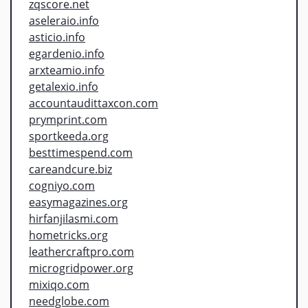
zqscore.net
aseleraio.info
asticio.info
egardenio.info
arxteamio.info
getalexio.info
accountaudittaxcon.com
prymprint.com
sportkeeda.org
besttimespend.com
careandcure.biz
cogniyo.com
easymagazines.org
hirfanjilasmi.com
hometricks.org
leathercraftpro.com
microgridpower.org
mixiqo.com
needglobe.com