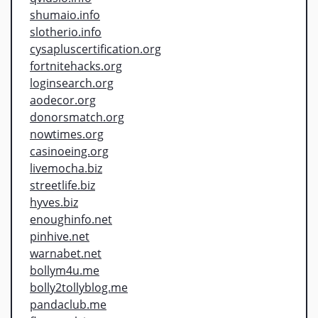
shumaio.info
slotherio.info
cysapluscertification.org
fortnitehacks.org
loginsearch.org
aodecor.org
donorsmatch.org
nowtimes.org
casinoeing.org
livemocha.biz
streetlife.biz
hyves.biz
enoughinfo.net
pinhive.net
warnabet.net
bollym4u.me
bolly2tollyblog.me
pandaclub.me