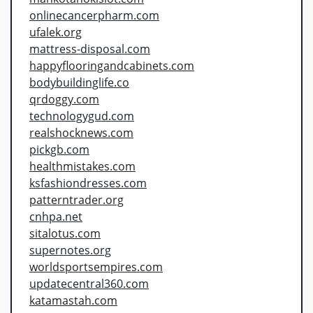
onlinecancerpharm.com
ufalek.org
mattress-disposal.com
happyflooringandcabinets.com
bodybuildinglife.co
qrdoggy.com
technologygud.com
realshocknews.com
pickgb.com
healthmistakes.com
ksfashiondresses.com
patterntrader.org
cnhpa.net
sitalotus.com
supernotes.org
worldsportsempires.com
updatecentral360.com
katamastah.com