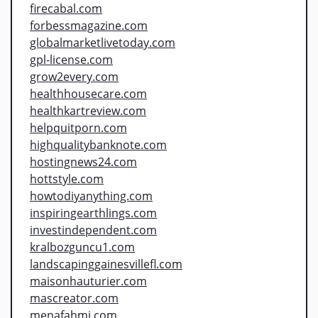
firecabal.com
forbessmagazine.com
globalmarketlivetoday.com
gpl-license.com
grow2every.com
healthhousecare.com
healthkartreview.com
helpquitporn.com
highqualitybanknote.com
hostingnews24.com
hottstyle.com
howtodiyanything.com
inspiringearthlings.com
investindependent.com
kralbozguncu1.com
landscapinggainesvillefl.com
maisonhauturier.com
mascreator.com
menafahmi.com