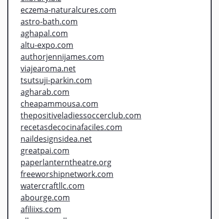
eczema-naturalcures.com
astro-bath.com
aghapal.com
altu-expo.com
authorjennijames.com
viajearoma.net
tsutsuji-parkin.com
agharab.com
cheapammousa.com
thepositiveladiessoccerclub.com
recetasdecocinafaciles.com
naildesignsidea.net
greatpai.com
paperlanterntheatre.org
freeworshipnetwork.com
watercraftllc.com
abourge.com
afiliixs.com