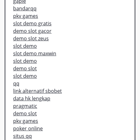
gaple
bandarqq
pkv games
slot demo gratis
demo slot gacor
demo slot zeus
slot demo
slot demo maxwin
slot demo
demo slot
slot demo
qq
link alternatif sbobet
data hk lengkap
pragmatic
demo slot
pkv games
poker online
situs qq