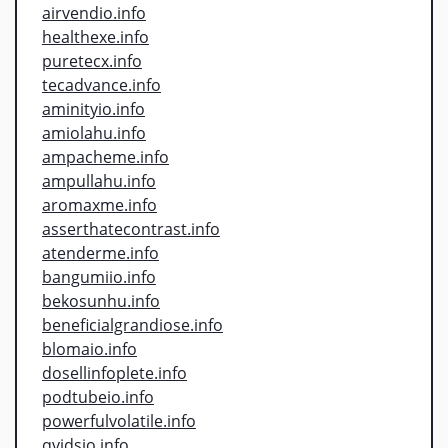
airvendio.info
healthexe.info
puretecx.info
tecadvance.info
aminityio.info
amiolahu.info
ampacheme.info
ampullahu.info
aromaxme.info
asserthatecontrast.info
atenderme.info
bangumiio.info
bekosunhu.info
beneficialgrandiose.info
blomaio.info
dosellinfoplete.info
podtubeio.info
powerfulvolatile.info
qvidsio.info