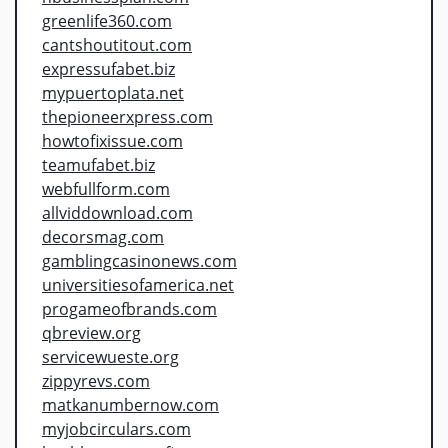
greenlife360.com
cantshoutitout.com
expressufabet.biz
mypuertoplata.net
thepioneerxpress.com
howtofixissue.com
teamufabet.biz
webfullform.com
allviddownload.com
decorsmag.com
gamblingcasinonews.com
universitiesofamerica.net
progameofbrands.com
qbreview.org
servicewueste.org
zippyrevs.com
matkanumbernow.com
myjobcirculars.com