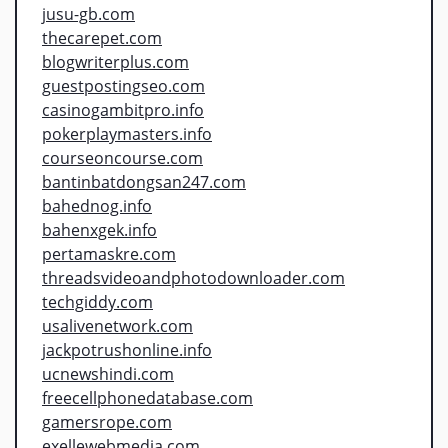
jusu-gb.com
thecarepet.com
blogwriterplus.com
guestpostingseo.com
casinogambitpro.info
pokerplaymasters.info
courseoncourse.com
bantinbatdongsan247.com
bahednog.info
bahenxgek.info
pertamaskre.com
threadsvideoandphotodownloader.com
techgiddy.com
usalivenetwork.com
jackpotrushonline.info
ucnewshindi.com
freecellphonedatabase.com
gamersrope.com
exellewebmedia.com