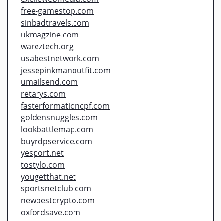
free-gamestop.com
sinbadtravels.com
ukmagzine.com
wareztech.org
usabestnetwork.com
jessepinkmanoutfit.com
umailsend.com
retarys.com
fasterformationcpf.com
goldensnuggles.com
lookbattlemap.com
buyrdpservice.com
yesport.net
tostylo.com
yougetthat.net
sportsnetclub.com
newbestcrypto.com
oxfordsave.com