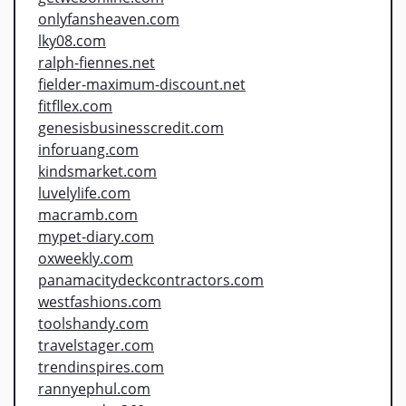
onlyfansheaven.com
lky08.com
ralph-fiennes.net
fielder-maximum-discount.net
fitfllex.com
genesisbusinesscredit.com
inforuang.com
kindsmarket.com
luvelylife.com
macramb.com
mypet-diary.com
oxweekly.com
panamacitydeckcontractors.com
westfashions.com
toolshandy.com
travelstager.com
trendinspires.com
rannyephul.com