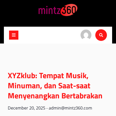
Skip
to
content
XYZklub: Tempat Musik,
Minuman, dan Saat-saat
Menyenangkan Bertabrakan
December 20, 2025
-
admin@mintz360.com