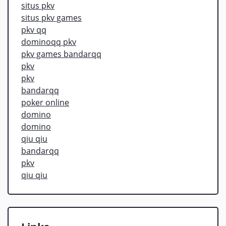
situs pkv
situs pkv games
pkv qq
dominoqq pkv
pkv games bandarqq
pkv
pkv
bandarqq
poker online
domino
domino
qiu qiu
bandarqq
pkv
qiu qiu