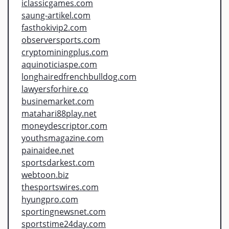
iclassicgames.com
saung-artikel.com
fasthokivip2.com
observersports.com
cryptominingplus.com
aquinoticiaspe.com
longhairedfrenchbulldog.com
lawyersforhire.co
businemarket.com
matahari88play.net
moneydescriptor.com
youthsmagazine.com
painaidee.net
sportsdarkest.com
webtoon.biz
thesportswires.com
hyungpro.com
sportingnewsnet.com
sportstime24day.com