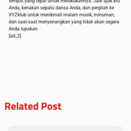
tempat yang tepat untuk melakukannya. Jadi ajak kru
Anda, kenakan sepatu dansa Anda, dan pergilah ke
XYZklub untuk menikmati malam musik, minuman,
dan saat-saat menyenangkan yang tidak akan segera
Anda lupakan.
[ad_2]
Post
Mengapa
Dewa89: Pilihan Utama
Nagakoin99 Siap
Judi Online yang Aman
navigation
Mengganggu Pasar
dan Terjamin
Cryptocurrency
Related Post