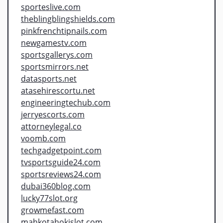
sporteslive.com
theblingblingshields.com
pinkfrenchtipnails.com
newgamestv.com
sportsgallerys.com
sportsmirrors.net
datasports.net
atasehirescortu.net
engineeringtechub.com
jerryescorts.com
attorneylegal.co
voomb.com
techgadgetpoint.com
tvsportsguide24.com
sportsreviews24.com
dubai360blog.com
lucky77slot.org
growmefast.com
mahkotahokislot.com