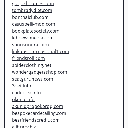
gurjoshhomes.com
tombradydiet.com
bonthaiclub.com
casusbelli-mod.com
bookplatesociety.com
lebnewsmedia.com
sonosonora.com
linkuusinternasional1.com
friendsroll.com
spiderclothing.net
wondergadgetsshop.com
seatgurunews.com
3net.info
codeplex.info
okena.info
akunidpropokerqq.com
bespokecardetailing.com
bestfriendscredit.com
elibrary.biz