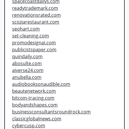
spacecoastdailys.com
readytrademark.com
renovationsrated.com
scoziarestaurant.com
seohart.com
set-cleaning.com
promodesignai.com
publicistspaper.com
quindaily.com
abosulte.com
aiverse24.com
anubella.com
audiobooksonaudible.com
beautenetwork.com
bitcoin-tracing.com
bodyandshapes.com
businessconsultantsroundrock.com
classicglobalnews.com
cybercusp.com