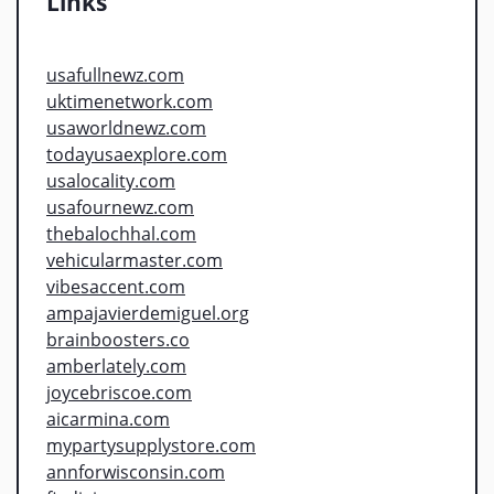
Links
usafullnewz.com
uktimenetwork.com
usaworldnewz.com
todayusaexplore.com
usalocality.com
usafournewz.com
thebalochhal.com
vehicularmaster.com
vibesaccent.com
ampajavierdemiguel.org
brainboosters.co
amberlately.com
joycebriscoe.com
aicarmina.com
mypartysupplystore.com
annforwisconsin.com