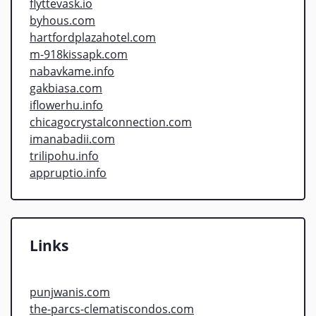
flyttevask.io
byhous.com
hartfordplazahotel.com
m-918kissapk.com
nabavkame.info
gakbiasa.com
iflowerhu.info
chicagocrystalconnection.com
imanabadii.com
trilipohu.info
appruptio.info
Links
punjwanis.com
the-parcs-clematiscondos.com