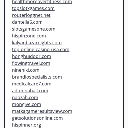
healthmoreoverfitness.com
topslotxgames.com
routerloggnet.net
dantella6.com
slotsgamesone.com
hispinzone.com
kalyanbazarnights.com
top-online-casino-usa.com
honghuidoor.com
flowingtravel.com
nineniki.com
brandiospecialists.com
medicalcare7.com
adtennaball.com
nabzah.com
mongive.com
matkagameresultsview.com
getsolutionsonline.com
hispinner.org