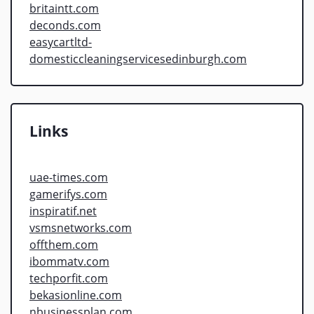
britaintt.com
deconds.com
easycartltd-
domesticcleaningservicesedinburgh.com
Links
uae-times.com
gamerifys.com
inspiratif.net
vsmsnetworks.com
offthem.com
ibommatv.com
techporfit.com
bekasionline.com
nbusinessplan.com