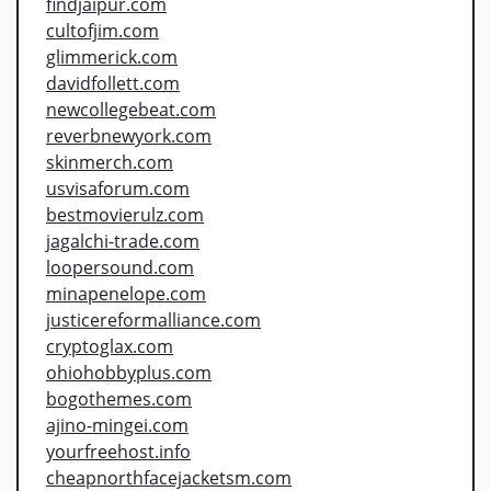
findjaipur.com
cultofjim.com
glimmerick.com
davidfollett.com
newcollegebeat.com
reverbnewyork.com
skinmerch.com
usvisaforum.com
bestmovierulz.com
jagalchi-trade.com
loopersound.com
minapenelope.com
justicereformalliance.com
cryptoglax.com
ohiohobbyplus.com
bogothemes.com
ajino-mingei.com
yourfreehost.info
cheapnorthfacejacketsm.com