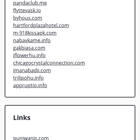
pandaclub.me
flyttevask.io
byhous.com
hartfordplazahotel.com
m-918kissapk.com
nabavkame.info
gakbiasa.com
iflowerhu.info
chicagocrystalconnection.com
imanabadii.com
trilipohu.info
appruptio.info
Links
punjwanis.com