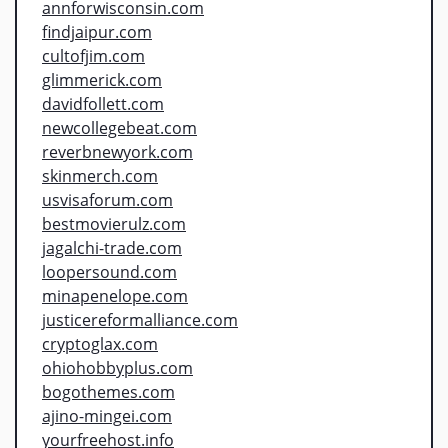
annforwisconsin.com
findjaipur.com
cultofjim.com
glimmerick.com
davidfollett.com
newcollegebeat.com
reverbnewyork.com
skinmerch.com
usvisaforum.com
bestmovierulz.com
jagalchi-trade.com
loopersound.com
minapenelope.com
justicereformalliance.com
cryptoglax.com
ohiohobbyplus.com
bogothemes.com
ajino-mingei.com
yourfreehost.info