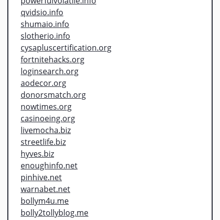
powerfulvolatile.info
qvidsio.info
shumaio.info
slotherio.info
cysapluscertification.org
fortnitehacks.org
loginsearch.org
aodecor.org
donorsmatch.org
nowtimes.org
casinoeing.org
livemocha.biz
streetlife.biz
hyves.biz
enoughinfo.net
pinhive.net
warnabet.net
bollym4u.me
bolly2tollyblog.me