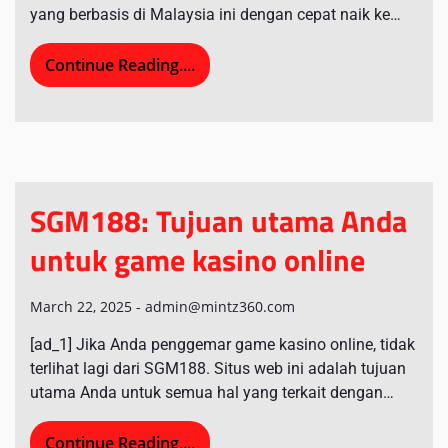
yang berbasis di Malaysia ini dengan cepat naik ke…
Continue Reading....
SGM188: Tujuan utama Anda
untuk game kasino online
March 22, 2025
-
admin@mintz360.com
[ad_1] Jika Anda penggemar game kasino online, tidak
terlihat lagi dari SGM188. Situs web ini adalah tujuan
utama Anda untuk semua hal yang terkait dengan…
Continue Reading....