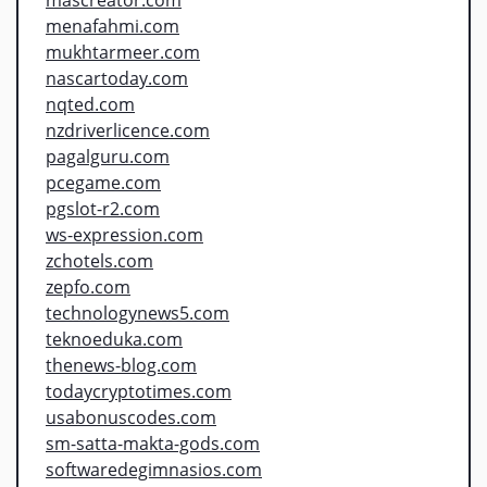
menafahmi.com
mukhtarmeer.com
nascartoday.com
nqted.com
nzdriverlicence.com
pagalguru.com
pcegame.com
pgslot-r2.com
ws-expression.com
zchotels.com
zepfo.com
technologynews5.com
teknoeduka.com
thenews-blog.com
todaycryptotimes.com
usabonuscodes.com
sm-satta-makta-gods.com
softwaredegimnasios.com