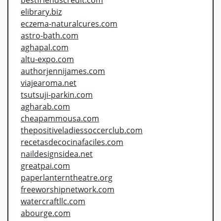
elibrary.biz
eczema-naturalcures.com
astro-bath.com
aghapal.com
altu-expo.com
authorjennijames.com
viajearoma.net
tsutsuji-parkin.com
agharab.com
cheapammousa.com
thepositiveladiessoccerclub.com
recetasdecocinafaciles.com
naildesignsidea.net
greatpai.com
paperlanterntheatre.org
freeworshipnetwork.com
watercraftllc.com
abourge.com