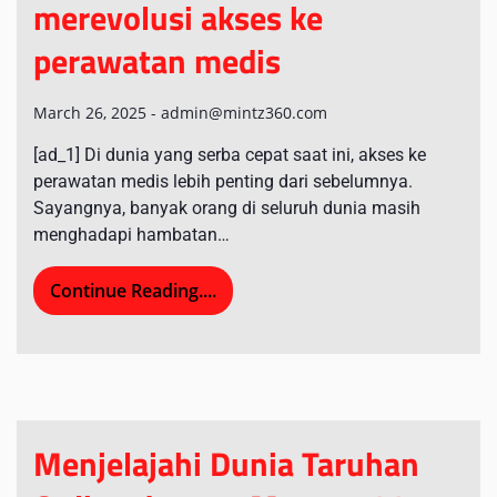
merevolusi akses ke
perawatan medis
March 26, 2025
-
admin@mintz360.com
[ad_1] Di dunia yang serba cepat saat ini, akses ke
perawatan medis lebih penting dari sebelumnya.
Sayangnya, banyak orang di seluruh dunia masih
menghadapi hambatan…
Continue Reading....
Menjelajahi Dunia Taruhan