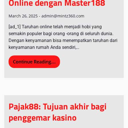
Online dengan Master188
March 26, 2025
-
admin@mintz360.com
[ad_1] Taruhan online telah menjadi hobi yang
semakin populer bagi orang -orang di seluruh dunia.
Dengan kenyamanan bisa menempatkan taruhan dari
kenyamanan rumah Anda sendiri,…
Continue Reading....
Pajak88: Tujuan akhir bagi
penggemar kasino