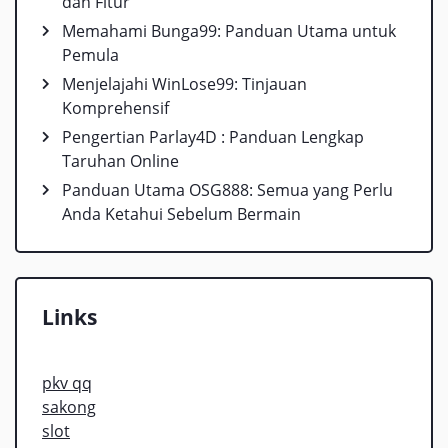
dan Fitur
Memahami Bunga99: Panduan Utama untuk
Pemula
Menjelajahi WinLose99: Tinjauan
Komprehensif
Pengertian Parlay4D : Panduan Lengkap
Taruhan Online
Panduan Utama OSG888: Semua yang Perlu
Anda Ketahui Sebelum Bermain
Links
pkv qq
sakong
slot