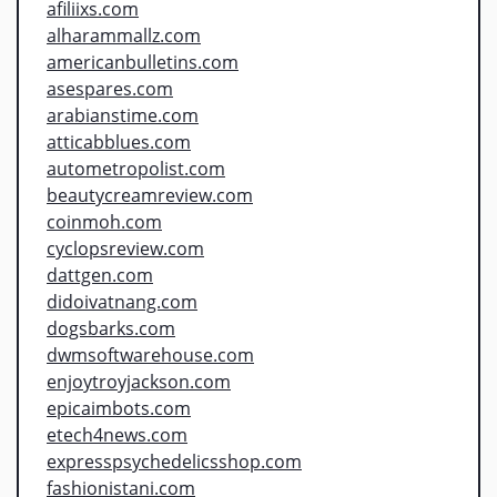
afiliixs.com
alharammallz.com
americanbulletins.com
asespares.com
arabianstime.com
atticabblues.com
autometropolist.com
beautycreamreview.com
coinmoh.com
cyclopsreview.com
dattgen.com
didoivatnang.com
dogsbarks.com
dwmsoftwarehouse.com
enjoytroyjackson.com
epicaimbots.com
etech4news.com
expresspsychedelicsshop.com
fashionistani.com