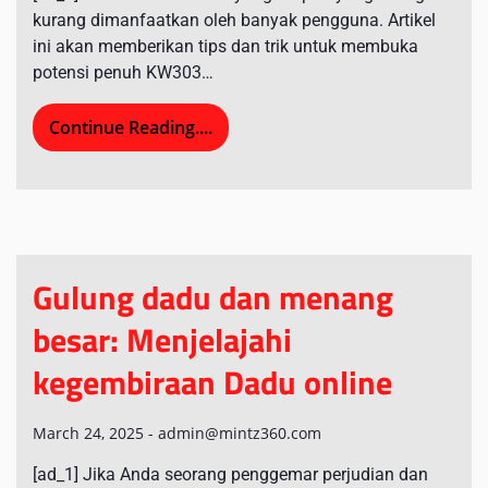
kurang dimanfaatkan oleh banyak pengguna. Artikel
ini akan memberikan tips dan trik untuk membuka
potensi penuh KW303…
Continue Reading....
Gulung dadu dan menang
besar: Menjelajahi
kegembiraan Dadu online
March 24, 2025
-
admin@mintz360.com
[ad_1] Jika Anda seorang penggemar perjudian dan