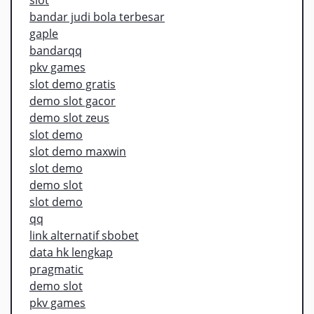
bandar judi bola terbesar
gaple
bandarqq
pkv games
slot demo gratis
demo slot gacor
demo slot zeus
slot demo
slot demo maxwin
slot demo
demo slot
slot demo
qq
link alternatif sbobet
data hk lengkap
pragmatic
demo slot
pkv games