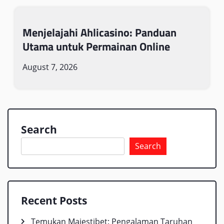
Menjelajahi Ahlicasino: Panduan
Utama untuk Permainan Online
August 7, 2026
Search
Search
Recent Posts
Temukan Majestibet: Pengalaman Taruhan