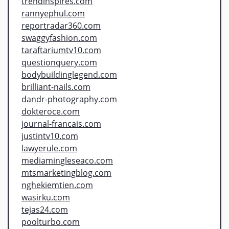
trendinspires.com
rannyephul.com
reportradar360.com
swaggyfashion.com
taraftariumtv10.com
questionquery.com
bodybuildinglegend.com
brilliant-nails.com
dandr-photography.com
dokteroce.com
journal-francais.com
justintv10.com
lawyerule.com
mediamingleseaco.com
mtsmarketingblog.com
nghekiemtien.com
wasirku.com
tejas24.com
poolturbo.com