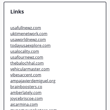
Links
usafullnewz.com
uktimenetwork.com
usaworldnewz.com
todayusaexplore.com
usalocality.com
usafournewz.com
thebalochhal.com
vehicularmaster.com
vibesaccent.com
ampajavierdemiguel.org
brainboosters.co
amberlately.com
joycebriscoe.com
aicarmina.com