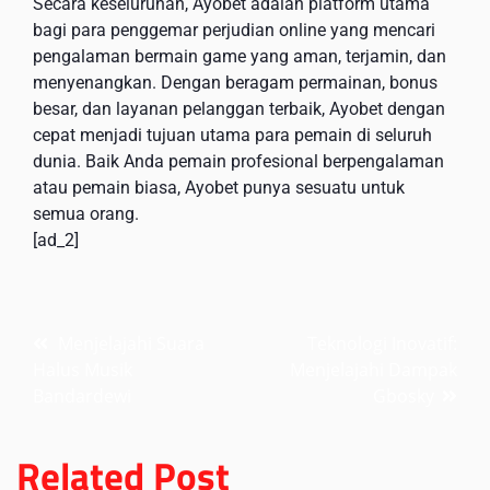
Secara keseluruhan, Ayobet adalah platform utama
bagi para penggemar perjudian online yang mencari
pengalaman bermain game yang aman, terjamin, dan
menyenangkan. Dengan beragam permainan, bonus
besar, dan layanan pelanggan terbaik, Ayobet dengan
cepat menjadi tujuan utama para pemain di seluruh
dunia. Baik Anda pemain profesional berpengalaman
atau pemain biasa, Ayobet punya sesuatu untuk
semua orang.
[ad_2]
Post
Menjelajahi Suara
Teknologi Inovatif:
Halus Musik
Menjelajahi Dampak
navigation
Bandardewi
Gbosky
Related Post