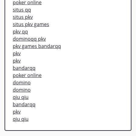
poker online
situs qq
situs pkv
situs pkv games
pkv qq
dominoqq pkv
pkv games bandarqq
pkv
pkv
bandarqq
poker online
domino
domino
qiu qiu
bandarqq
pkv
qiu qiu