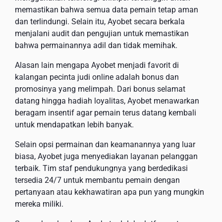
memastikan bahwa semua data pemain tetap aman
dan terlindungi. Selain itu, Ayobet secara berkala
menjalani audit dan pengujian untuk memastikan
bahwa permainannya adil dan tidak memihak.
Alasan lain mengapa Ayobet menjadi favorit di
kalangan pecinta judi online adalah bonus dan
promosinya yang melimpah. Dari bonus selamat
datang hingga hadiah loyalitas, Ayobet menawarkan
beragam insentif agar pemain terus datang kembali
untuk mendapatkan lebih banyak.
Selain opsi permainan dan keamanannya yang luar
biasa, Ayobet juga menyediakan layanan pelanggan
terbaik. Tim staf pendukungnya yang berdedikasi
tersedia 24/7 untuk membantu pemain dengan
pertanyaan atau kekhawatiran apa pun yang mungkin
mereka miliki.