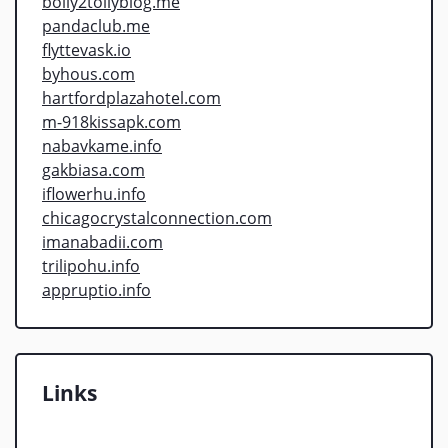
bolly2tollyblog.me
pandaclub.me
flyttevask.io
byhous.com
hartfordplazahotel.com
m-918kissapk.com
nabavkame.info
gakbiasa.com
iflowerhu.info
chicagocrystalconnection.com
imanabadii.com
trilipohu.info
appruptio.info
Links