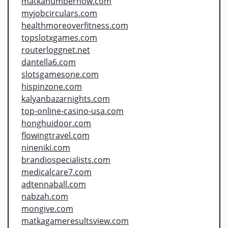
matkanumbernow.com
myjobcirculars.com
healthmoreoverfitness.com
topslotxgames.com
routerloggnet.net
dantella6.com
slotsgamesone.com
hispinzone.com
kalyanbazarnights.com
top-online-casino-usa.com
honghuidoor.com
flowingtravel.com
nineniki.com
brandiospecialists.com
medicalcare7.com
adtennaball.com
nabzah.com
mongive.com
matkagameresultsview.com