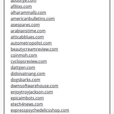
abourge.com
afiliixs.com
alharammallz.com
americanbulletins.com
asespares.com
arabianstime.com
atticabblues.com
autometropolist.com
beautycreamreview.com
coinmoh.com
cyclopsreview.com
dattgen.com
didoivatnang.com
dogsbarks.com
dwmsoftwarehouse.com
enjoytroyjackson.com
epicaimbots.com
etech4news.com
expresspsychedelicsshop.com