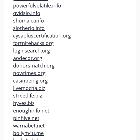
powerfulvolatile.info
qvidsio.info
shumaio.info
slotherio.info
cysapluscertification.org
fortnitehacks.org
loginsearch.org
aodecor.org
donorsmatch.org
nowtimes.org
casinoeing.org
livemocha.biz
streetlife.biz
hyves.biz
enoughinfo.net
pinhive.net
warnabet.net
bollym4u.me