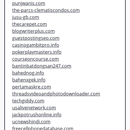
punjwanis.com
the-parcs-clematiscondos.com
jusu-gb.com
thecarepet.com
blogwriterplus.com
guestpostingseo.com
casinogambitpro.info
pokerplaymasters.info
courseoncourse.com
bantinbatdongsan247.com
bahednog.info
bahenxgek.info
pertamaskre.com
threadsvideoandphotodownloader.com
techgiddy.com
usalivenetwork.com
jackpotrushonline.info
ucnewshindi.com
freecellphonedatabase.com