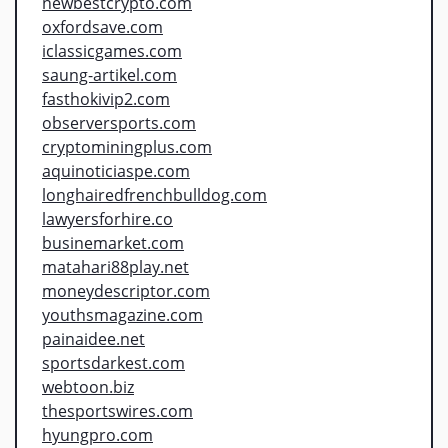
newbestcrypto.com
oxfordsave.com
iclassicgames.com
saung-artikel.com
fasthokivip2.com
observersports.com
cryptominingplus.com
aquinoticiaspe.com
longhairedfrenchbulldog.com
lawyersforhire.co
businemarket.com
matahari88play.net
moneydescriptor.com
youthsmagazine.com
painaidee.net
sportsdarkest.com
webtoon.biz
thesportswires.com
hyungpro.com