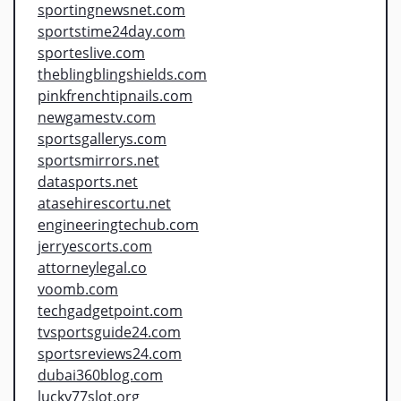
sportingnewsnet.com
sportstime24day.com
sporteslive.com
theblingblingshields.com
pinkfrenchtipnails.com
newgamestv.com
sportsgallerys.com
sportsmirrors.net
datasports.net
atasehirescortu.net
engineeringtechub.com
jerryescorts.com
attorneylegal.co
voomb.com
techgadgetpoint.com
tvsportsguide24.com
sportsreviews24.com
dubai360blog.com
lucky77slot.org