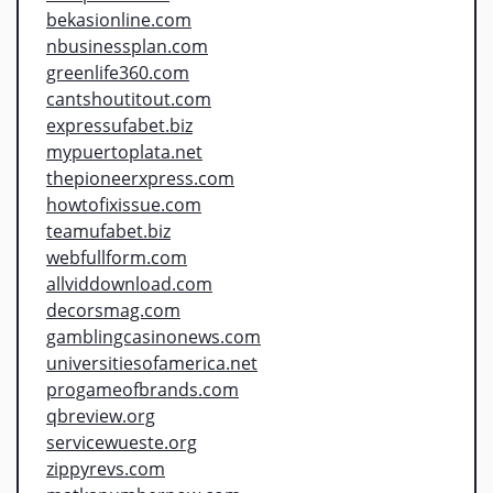
bekasionline.com
nbusinessplan.com
greenlife360.com
cantshoutitout.com
expressufabet.biz
mypuertoplata.net
thepioneerxpress.com
howtofixissue.com
teamufabet.biz
webfullform.com
allviddownload.com
decorsmag.com
gamblingcasinonews.com
universitiesofamerica.net
progameofbrands.com
qbreview.org
servicewueste.org
zippyrevs.com