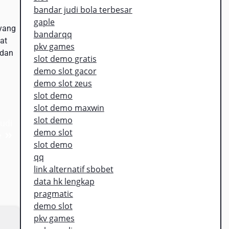
bandar judi bola terbesar
gaple
 yang
bandarqq
at
pkv games
 dan
slot demo gratis
demo slot gacor
demo slot zeus
slot demo
slot demo maxwin
slot demo
udi
demo slot
e
slot demo
qq
link alternatif sbobet
data hk lengkap
pragmatic
demo slot
pkv games