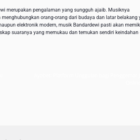
dewi merupakan pengalaman yang sungguh ajaib. Musiknya
 menghubungkan orang-orang dari budaya dan latar belakang
maupun elektronik modern, musik Bandardewi pasti akan memik
lanskap suaranya yang memukau dan temukan sendiri keindahan
ki
Ayobet: Platform Unggulan bagi Penggemar J
Onlin