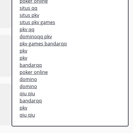
poker online
situs qq
situs pkv
situs pkv games
pkv qq
dominoqq pkv
pkv games bandarqq
pkv
pkv
bandarqq
poker online
domino
domino
qiu qiu
bandarqq
pkv
qiu qiu