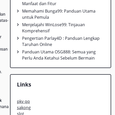
Manfaat dan Fitur
a
Memahami Bunga99: Panduan Utama
dan
untuk Pemula
atas-
Menjelajahi WinLose99: Tinjauan
Komprehensif
r
Pengertian Parlay4D : Panduan Lengkap
Taruhan Online
kesan
Panduan Utama OSG888: Semua yang
Perlu Anda Ketahui Sebelum Bermain
m.
Links
k
pkv qq
 mana
sakong
slot