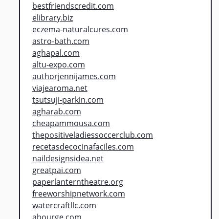
bestfriendscredit.com
elibrary.biz
eczema-naturalcures.com
astro-bath.com
aghapal.com
altu-expo.com
authorjennijames.com
viajearoma.net
tsutsuji-parkin.com
agharab.com
cheapammousa.com
thepositiveladiessoccerclub.com
recetasdecocinafaciles.com
naildesignsidea.net
greatpai.com
paperlanterntheatre.org
freeworshipnetwork.com
watercraftllc.com
abourge.com