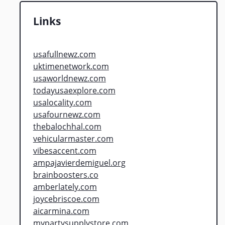
Links
usafullnewz.com
uktimenetwork.com
usaworldnewz.com
todayusaexplore.com
usalocality.com
usafournewz.com
thebalochhal.com
vehicularmaster.com
vibesaccent.com
ampajavierdemiguel.org
brainboosters.co
amberlately.com
joycebriscoe.com
aicarmina.com
mypartysupplystore.com