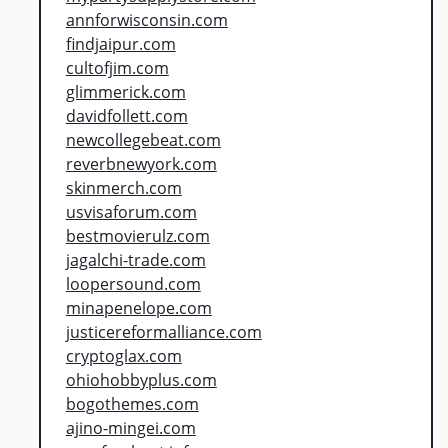
annforwisconsin.com
findjaipur.com
cultofjim.com
glimmerick.com
davidfollett.com
newcollegebeat.com
reverbnewyork.com
skinmerch.com
usvisaforum.com
bestmovierulz.com
jagalchi-trade.com
loopersound.com
minapenelope.com
justicereformalliance.com
cryptoglax.com
ohiohobbyplus.com
bogothemes.com
ajino-mingei.com