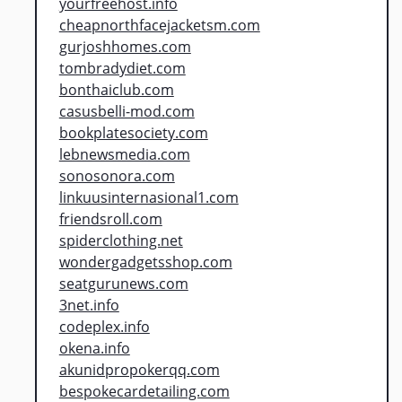
yourfreehost.info
cheapnorthfacejacketsm.com
gurjoshhomes.com
tombradydiet.com
bonthaiclub.com
casusbelli-mod.com
bookplatesociety.com
lebnewsmedia.com
sonosonora.com
linkuusinternasional1.com
friendsroll.com
spiderclothing.net
wondergadgetsshop.com
seatgurunews.com
3net.info
codeplex.info
okena.info
akunidpropokerqq.com
bespokecardetailing.com