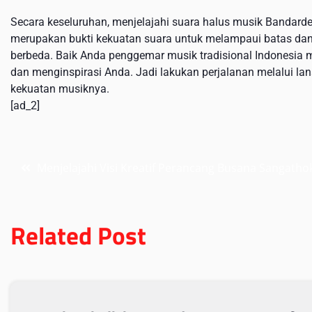
Secara keseluruhan, menjelajahi suara halus musik Bandar
merupakan bukti kekuatan suara untuk melampaui batas dan
berbeda. Baik Anda penggemar musik tradisional Indonesia 
dan menginspirasi Anda. Jadi lakukan perjalanan melalui 
kekuatan musiknya.
[ad_2]
Post
Menjelajahi Visi Kreatif Perancang Busana Sangatho
navigation
Related Post