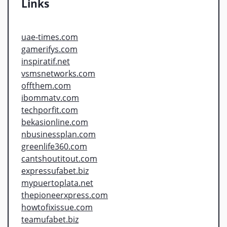
Links
uae-times.com
gamerifys.com
inspiratif.net
vsmsnetworks.com
offthem.com
ibommatv.com
techporfit.com
bekasionline.com
nbusinessplan.com
greenlife360.com
cantshoutitout.com
expressufabet.biz
mypuertoplata.net
thepioneerxpress.com
howtofixissue.com
teamufabet.biz