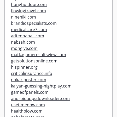
honghuidoor.com
flowingtravel.com
nineniki.com
brandiospecialists.com
medicalcare7.com
adtennaball.com
nabzah.com
mongive.com
matkagameresultsview.com
getsolutionsonline.com
hispinner.org
criticalinsurance.info
nokariposter.com
kalyan-guessing-nightplay.com
gameofpanels.com
androidappsdownloader.com
usetimenow.com
healthblow.com