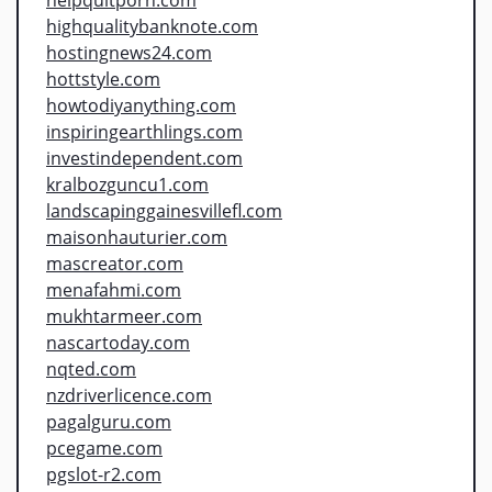
highqualitybanknote.com
hostingnews24.com
hottstyle.com
howtodiyanything.com
inspiringearthlings.com
investindependent.com
kralbozguncu1.com
landscapinggainesvillefl.com
maisonhauturier.com
mascreator.com
menafahmi.com
mukhtarmeer.com
nascartoday.com
nqted.com
nzdriverlicence.com
pagalguru.com
pcegame.com
pgslot-r2.com