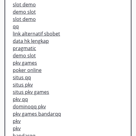
slot demo
demo slot
slot demo
qq
link alternatif sbobet
data hk lengkap
pragmatic
demo slot
pkv games
poker online
situs qq
situs pkv
situs pkv games
pkv qq
dominoqq pkv
pkv games bandarqq
pkv
pkv
bandarqq