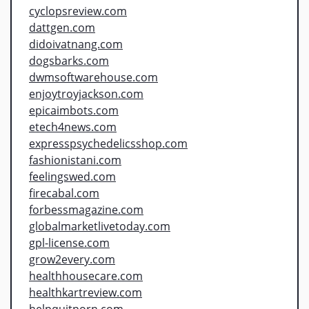
cyclopsreview.com
dattgen.com
didoivatnang.com
dogsbarks.com
dwmsoftwarehouse.com
enjoytroyjackson.com
epicaimbots.com
etech4news.com
expresspsychedelicsshop.com
fashionistani.com
feelingswed.com
firecabal.com
forbessmagazine.com
globalmarketlivetoday.com
gpl-license.com
grow2every.com
healthhousecare.com
healthkartreview.com
helpquitporn.com