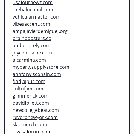
usafournewz.com
thebalochhal.com
vehicularmaster.com
vibesaccent.com
ampajavierdemiguel.org
brainboosters.co
amberlately.com
joycebriscoe.com
aicarmina.com
mypartysupplystore.com
annforwisconsin.com
findjaipur.com
cultofjim.com
glimmerick.com
davidfollett.com
newcollegebeat.com
reverbnewyork.com
skinmerch.com
usvisaforum.com