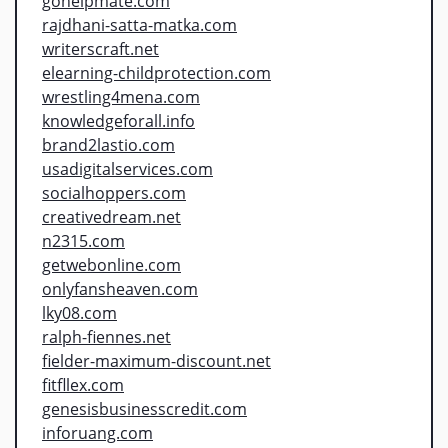
gohelpmate.com
rajdhani-satta-matka.com
writerscraft.net
elearning-childprotection.com
wrestling4mena.com
knowledgeforall.info
brand2lastio.com
usadigitalservices.com
socialhoppers.com
creativedream.net
n2315.com
getwebonline.com
onlyfansheaven.com
lky08.com
ralph-fiennes.net
fielder-maximum-discount.net
fitfllex.com
genesisbusinesscredit.com
inforuang.com