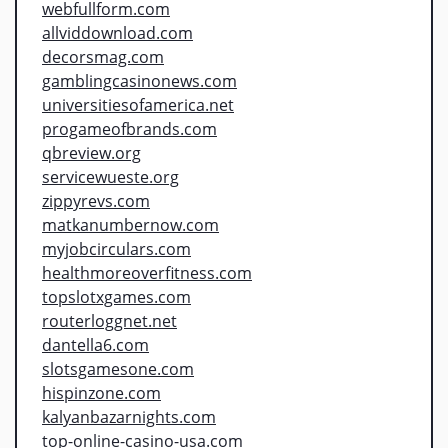
webfullform.com
allviddownload.com
decorsmag.com
gamblingcasinonews.com
universitiesofamerica.net
progameofbrands.com
qbreview.org
servicewueste.org
zippyrevs.com
matkanumbernow.com
myjobcirculars.com
healthmoreoverfitness.com
topslotxgames.com
routerloggnet.net
dantella6.com
slotsgamesone.com
hispinzone.com
kalyanbazarnights.com
top-online-casino-usa.com