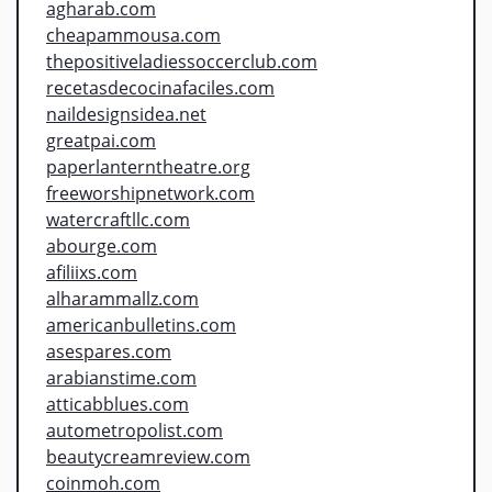
agharab.com
cheapammousa.com
thepositiveladiessoccerclub.com
recetasdecocinafaciles.com
naildesignsidea.net
greatpai.com
paperlanterntheatre.org
freeworshipnetwork.com
watercraftllc.com
abourge.com
afiliixs.com
alharammallz.com
americanbulletins.com
asespares.com
arabianstime.com
atticabblues.com
autometropolist.com
beautycreamreview.com
coinmoh.com