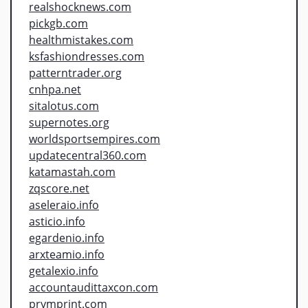
realshocknews.com
pickgb.com
healthmistakes.com
ksfashiondresses.com
patterntrader.org
cnhpa.net
sitalotus.com
supernotes.org
worldsportsempires.com
updatecentral360.com
katamastah.com
zqscore.net
aseleraio.info
asticio.info
egardenio.info
arxteamio.info
getalexio.info
accountaudittaxcon.com
prymprint.com