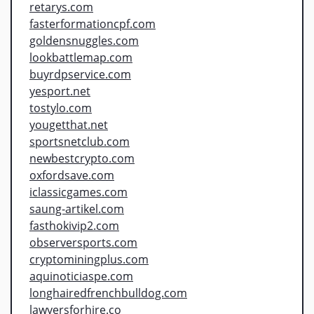
retarys.com
fasterformationcpf.com
goldensnuggles.com
lookbattlemap.com
buyrdpservice.com
yesport.net
tostylo.com
yougetthat.net
sportsnetclub.com
newbestcrypto.com
oxfordsave.com
iclassicgames.com
saung-artikel.com
fasthokivip2.com
observersports.com
cryptominingplus.com
aquinoticiaspe.com
longhairedfrenchbulldog.com
lawyersforhire.co