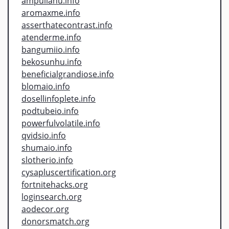
ampullahu.info
aromaxme.info
asserthatecontrast.info
atenderme.info
bangumiio.info
bekosunhu.info
beneficialgrandiose.info
blomaio.info
dosellinfoplete.info
podtubeio.info
powerfulvolatile.info
qvidsio.info
shumaio.info
slotherio.info
cysapluscertification.org
fortnitehacks.org
loginsearch.org
aodecor.org
donorsmatch.org