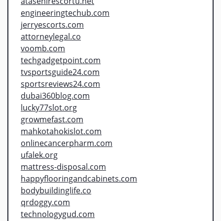
atasehirescortu.net
engineeringtechub.com
jerryescorts.com
attorneylegal.co
voomb.com
techgadgetpoint.com
tvsportsguide24.com
sportsreviews24.com
dubai360blog.com
lucky77slot.org
growmefast.com
mahkotahokislot.com
onlinecancerpharm.com
ufalek.org
mattress-disposal.com
happyflooringandcabinets.com
bodybuildinglife.co
qrdoggy.com
technologygud.com