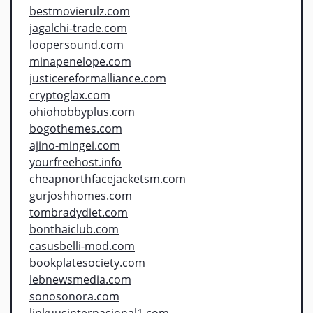
bestmovierulz.com
jagalchi-trade.com
loopersound.com
minapenelope.com
justicereformalliance.com
cryptoglax.com
ohiohobbyplus.com
bogothemes.com
ajino-mingei.com
yourfreehost.info
cheapnorthfacejacketsm.com
gurjoshhomes.com
tombradydiet.com
bonthaiclub.com
casusbelli-mod.com
bookplatesociety.com
lebnewsmedia.com
sonosonora.com
linkuusinternasional1.com