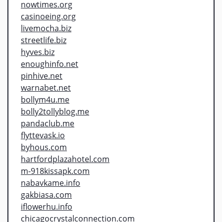
nowtimes.org
casinoeing.org
livemocha.biz
streetlife.biz
hyves.biz
enoughinfo.net
pinhive.net
warnabet.net
bollym4u.me
bolly2tollyblog.me
pandaclub.me
flyttevask.io
byhous.com
hartfordplazahotel.com
m-918kissapk.com
nabavkame.info
gakbiasa.com
iflowerhu.info
chicagocrystalconnection.com