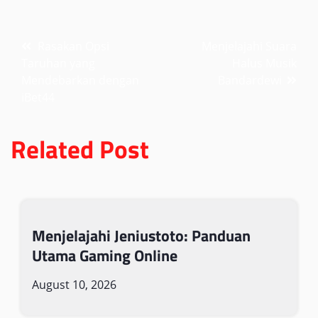
Post
Rasakan Opsi
Menjelajahi Suara
Taruhan yang
Halus Musik
navigation
Mendebarkan dengan
Bandardewi
iBet44
Related Post
Menjelajahi Jeniustoto: Panduan
Utama Gaming Online
August 10, 2026