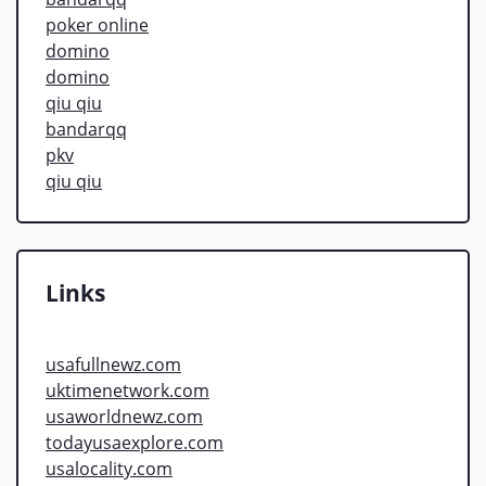
poker online
domino
domino
qiu qiu
bandarqq
pkv
qiu qiu
Links
usafullnewz.com
uktimenetwork.com
usaworldnewz.com
todayusaexplore.com
usalocality.com