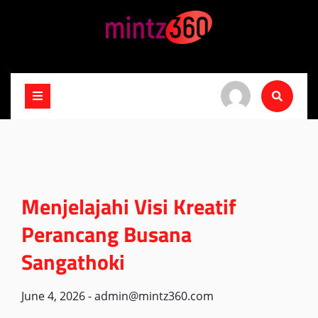
Skip
to
content
Menjelajahi Visi Kreatif
Perancang Busana
Sangathoki
June 4, 2026
-
admin@mintz360.com