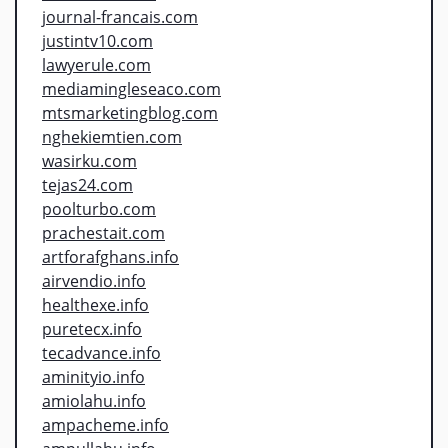
journal-francais.com
justintv10.com
lawyerule.com
mediamingleseaco.com
mtsmarketingblog.com
nghekiemtien.com
wasirku.com
tejas24.com
poolturbo.com
prachestait.com
artforafghans.info
airvendio.info
healthexe.info
puretecx.info
tecadvance.info
aminityio.info
amiolahu.info
ampacheme.info