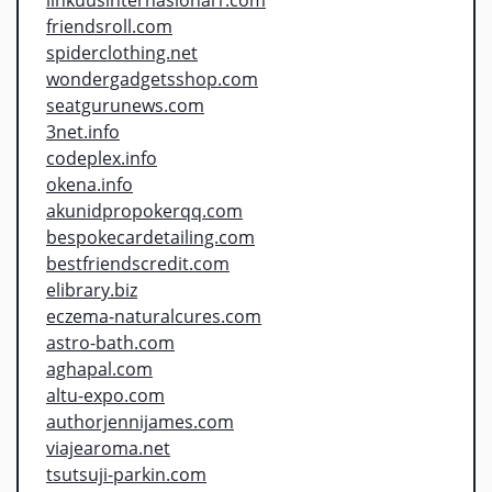
friendsroll.com
spiderclothing.net
wondergadgetsshop.com
seatgurunews.com
3net.info
codeplex.info
okena.info
akunidpropokerqq.com
bespokecardetailing.com
bestfriendscredit.com
elibrary.biz
eczema-naturalcures.com
astro-bath.com
aghapal.com
altu-expo.com
authorjennijames.com
viajearoma.net
tsutsuji-parkin.com