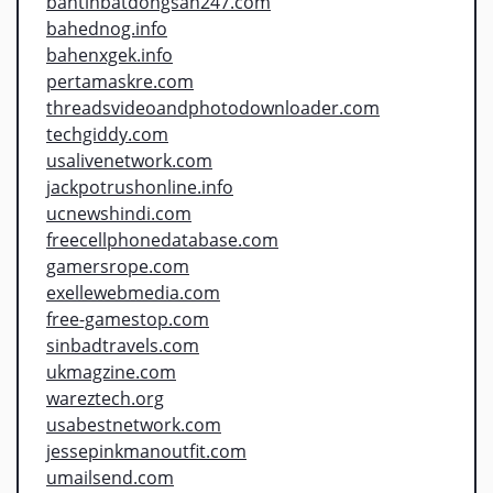
bantinbatdongsan247.com
bahednog.info
bahenxgek.info
pertamaskre.com
threadsvideoandphotodownloader.com
techgiddy.com
usalivenetwork.com
jackpotrushonline.info
ucnewshindi.com
freecellphonedatabase.com
gamersrope.com
exellewebmedia.com
free-gamestop.com
sinbadtravels.com
ukmagzine.com
wareztech.org
usabestnetwork.com
jessepinkmanoutfit.com
umailsend.com