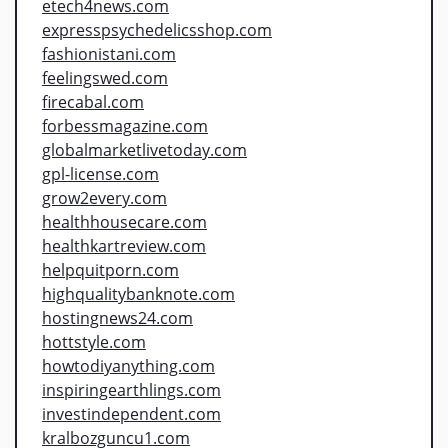
etech4news.com
expresspsychedelicsshop.com
fashionistani.com
feelingswed.com
firecabal.com
forbessmagazine.com
globalmarketlivetoday.com
gpl-license.com
grow2every.com
healthhousecare.com
healthkartreview.com
helpquitporn.com
highqualitybanknote.com
hostingnews24.com
hottstyle.com
howtodiyanything.com
inspiringearthlings.com
investindependent.com
kralbozguncu1.com