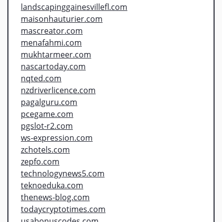
landscapinggainesvillefl.com
maisonhauturier.com
mascreator.com
menafahmi.com
mukhtarmeer.com
nascartoday.com
nqted.com
nzdriverlicence.com
pagalguru.com
pcegame.com
pgslot-r2.com
ws-expression.com
zchotels.com
zepfo.com
technologynews5.com
teknoeduka.com
thenews-blog.com
todaycryptotimes.com
usabonuscodes.com