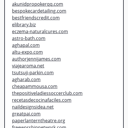
akunidpropokerqq.com
bespokecardetailing.com
bestfriendscredit.com
elibrary.biz
eczema-naturalcures.com
astro-bath.com
aghapal.com
altu-expo.com
authorjennijames.com
viajearoma.net
tsutsuji-parkin.com
agharab.com
cheapammousa.com
thepositiveladiessoccerclub.com
recetasdecocinafaciles.com
naildesignsidea.net
greatpai.com
paperlanterntheatre.org
freeworshipnetwork.com