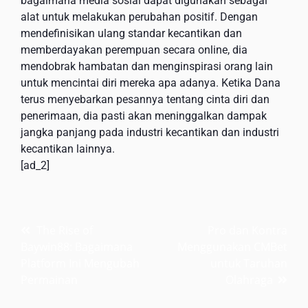
bagaimana media sosial dapat digunakan sebagai
alat untuk melakukan perubahan positif. Dengan
mendefinisikan ulang standar kecantikan dan
memberdayakan perempuan secara online, dia
mendobrak hambatan dan menginspirasi orang lain
untuk mencintai diri mereka apa adanya. Ketika Dana
terus menyebarkan pesannya tentang cinta diri dan
penerimaan, dia pasti akan meninggalkan dampak
jangka panjang pada industri kecantikan dan industri
kecantikan lainnya.
[ad_2]
Post
The Rise of
Pro dan Kontra
Baywin88: Bagaimana
Menggunakan CMBet
navigation
Platform Ini Mengubah
untuk Taruhan
Permainan
Olahraga