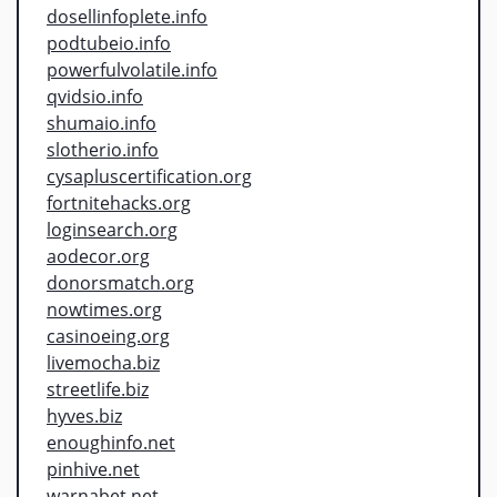
dosellinfoplete.info
podtubeio.info
powerfulvolatile.info
qvidsio.info
shumaio.info
slotherio.info
cysapluscertification.org
fortnitehacks.org
loginsearch.org
aodecor.org
donorsmatch.org
nowtimes.org
casinoeing.org
livemocha.biz
streetlife.biz
hyves.biz
enoughinfo.net
pinhive.net
warnabet.net