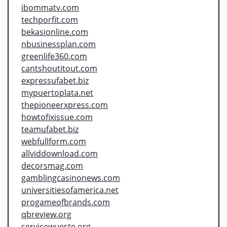
ibommatv.com
techporfit.com
bekasionline.com
nbusinessplan.com
greenlife360.com
cantshoutitout.com
expressufabet.biz
mypuertoplata.net
thepioneerxpress.com
howtofixissue.com
teamufabet.biz
webfullform.com
allviddownload.com
decorsmag.com
gamblingcasinonews.com
universitiesofamerica.net
progameofbrands.com
qbreview.org
servicewueste.org