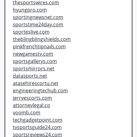
thesportswires.com
hyungpro.com
sportingnewsnet.com
sportstime24day.com
sporteslive.com
theblingblingshields.com
pinkfrenchtipnails.com
newgamestv.com
sportsgallerys.com
sportsmirrors.net
datasports.net
atasehirescortu.net
engineeringtechub.com
jerryescorts.com
attorneylegal.co
voomb.com
techgadgetpoint.com
tvsportsguide24.com
sportsreviews24.com