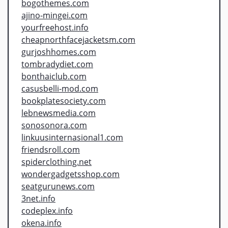
bogothemes.com
ajino-mingei.com
yourfreehost.info
cheapnorthfacejacketsm.com
gurjoshhomes.com
tombradydiet.com
bonthaiclub.com
casusbelli-mod.com
bookplatesociety.com
lebnewsmedia.com
sonosonora.com
linkuusinternasional1.com
friendsroll.com
spiderclothing.net
wondergadgetsshop.com
seatgurunews.com
3net.info
codeplex.info
okena.info