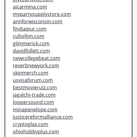
aicarmina.com
mypartysupplystore.com
annforwisconsin.com
findjaipur.com
cultofjim.com
glimmerick.com
davidfollett.com
newcollegebeat.com
reverbnewyork.com
skinmerch.com
usvisaforum.com
bestmovierulz.com
jagalchi-trade.com
loopersound.com
minapenelope.com
justicereformalliance.com
cryptoglax.com
ohiohobbyplus.com