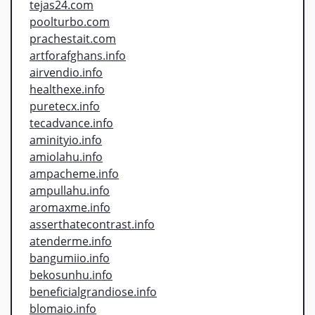
tejas24.com
poolturbo.com
prachestait.com
artforafghans.info
airvendio.info
healthexe.info
puretecx.info
tecadvance.info
aminityio.info
amiolahu.info
ampacheme.info
ampullahu.info
aromaxme.info
asserthatecontrast.info
atenderme.info
bangumiio.info
bekosunhu.info
beneficialgrandiose.info
blomaio.info