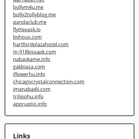
bollym4u.me
bolly2tollyblog.me
pandaclub.me
flyttevask.io
byhous.com
hartfordplazahotel.com
m-918kissapk.com
nabavkame.info
gakbiasa.com
iflowerhu.info
chicagocrystalconnection.com
imanabadii.com
trilipohu.info
appruptio.info
Links