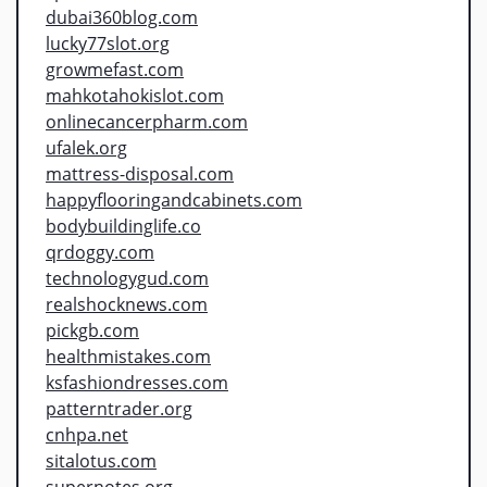
dubai360blog.com
lucky77slot.org
growmefast.com
mahkotahokislot.com
onlinecancerpharm.com
ufalek.org
mattress-disposal.com
happyflooringandcabinets.com
bodybuildinglife.co
qrdoggy.com
technologygud.com
realshocknews.com
pickgb.com
healthmistakes.com
ksfashiondresses.com
patterntrader.org
cnhpa.net
sitalotus.com
supernotes.org