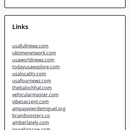
Links
usafullnewz.com
uktimenetwork.com
usaworldnewz.com
todayusaexplore.com
usalocality.com
usafournewz.com
thebalochhal.com
vehicularmaster.com
vibesaccent.com
ampajavierdemiguel.org
brainboosters.co
amberlately.com
joycebriscoe.com