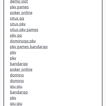
demo slot
pkv games
poker online
situs qq
situs pkv
situs pkv games
pkv qq
dominoqq pkv
pkv games bandarqq
pkv
pkv
bandarqq
poker online
domino
domino
qiu qiu
bandarqq
pkv
qiu qiu