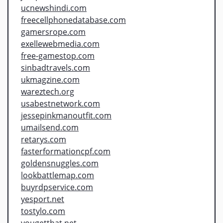
ucnewshindi.com
freecellphonedatabase.com
gamersrope.com
exellewebmedia.com
free-gamestop.com
sinbadtravels.com
ukmagzine.com
wareztech.org
usabestnetwork.com
jessepinkmanoutfit.com
umailsend.com
retarys.com
fasterformationcpf.com
goldensnuggles.com
lookbattlemap.com
buyrdpservice.com
yesport.net
tostylo.com
yougetthat.net