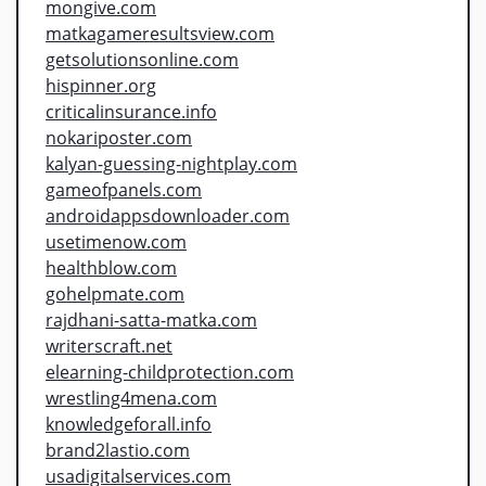
mongive.com
matkagameresultsview.com
getsolutionsonline.com
hispinner.org
criticalinsurance.info
nokariposter.com
kalyan-guessing-nightplay.com
gameofpanels.com
androidappsdownloader.com
usetimenow.com
healthblow.com
gohelpmate.com
rajdhani-satta-matka.com
writerscraft.net
elearning-childprotection.com
wrestling4mena.com
knowledgeforall.info
brand2lastio.com
usadigitalservices.com