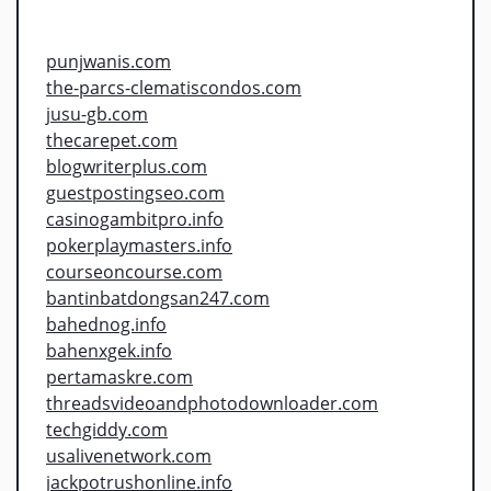
punjwanis.com
the-parcs-clematiscondos.com
jusu-gb.com
thecarepet.com
blogwriterplus.com
guestpostingseo.com
casinogambitpro.info
pokerplaymasters.info
courseoncourse.com
bantinbatdongsan247.com
bahednog.info
bahenxgek.info
pertamaskre.com
threadsvideoandphotodownloader.com
techgiddy.com
usalivenetwork.com
jackpotrushonline.info