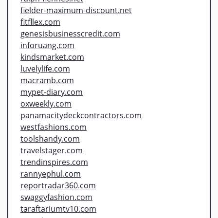
fielder-maximum-discount.net
fitfllex.com
genesisbusinesscredit.com
inforuang.com
kindsmarket.com
luvelylife.com
macramb.com
mypet-diary.com
oxweekly.com
panamacitydeckcontractors.com
westfashions.com
toolshandy.com
travelstager.com
trendinspires.com
rannyephul.com
reportradar360.com
swaggyfashion.com
taraftariumtv10.com