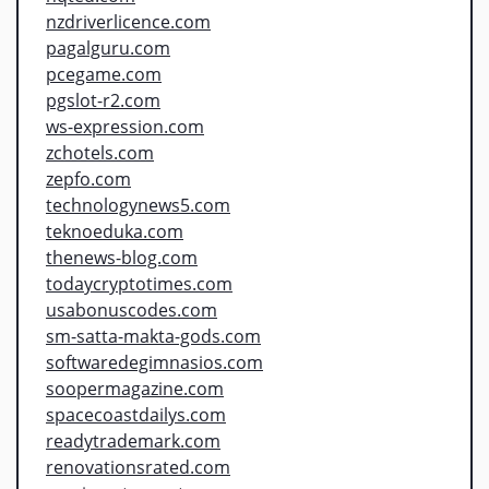
nzdriverlicence.com
pagalguru.com
pcegame.com
pgslot-r2.com
ws-expression.com
zchotels.com
zepfo.com
technologynews5.com
teknoeduka.com
thenews-blog.com
todaycryptotimes.com
usabonuscodes.com
sm-satta-makta-gods.com
softwaredegimnasios.com
soopermagazine.com
spacecoastdailys.com
readytrademark.com
renovationsrated.com