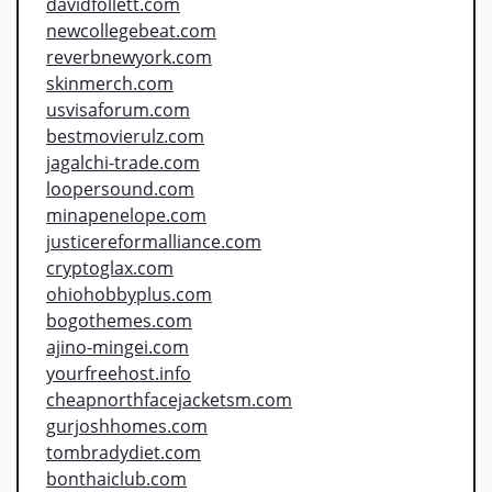
davidfollett.com
newcollegebeat.com
reverbnewyork.com
skinmerch.com
usvisaforum.com
bestmovierulz.com
jagalchi-trade.com
loopersound.com
minapenelope.com
justicereformalliance.com
cryptoglax.com
ohiohobbyplus.com
bogothemes.com
ajino-mingei.com
yourfreehost.info
cheapnorthfacejacketsm.com
gurjoshhomes.com
tombradydiet.com
bonthaiclub.com