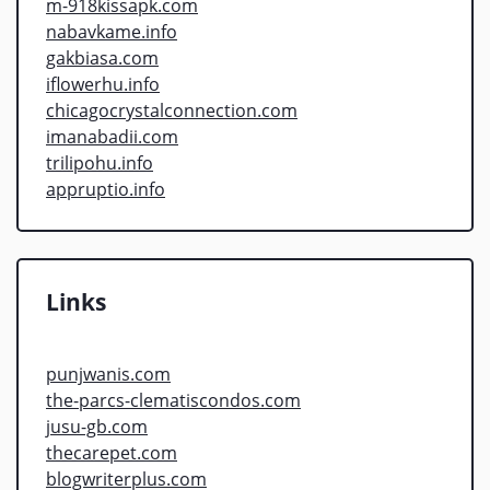
m-918kissapk.com
nabavkame.info
gakbiasa.com
iflowerhu.info
chicagocrystalconnection.com
imanabadii.com
trilipohu.info
appruptio.info
Links
punjwanis.com
the-parcs-clematiscondos.com
jusu-gb.com
thecarepet.com
blogwriterplus.com