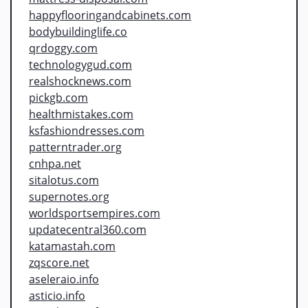
happyflooringandcabinets.com
bodybuildinglife.co
qrdoggy.com
technologygud.com
realshocknews.com
pickgb.com
healthmistakes.com
ksfashiondresses.com
patterntrader.org
cnhpa.net
sitalotus.com
supernotes.org
worldsportsempires.com
updatecentral360.com
katamastah.com
zqscore.net
aseleraio.info
asticio.info