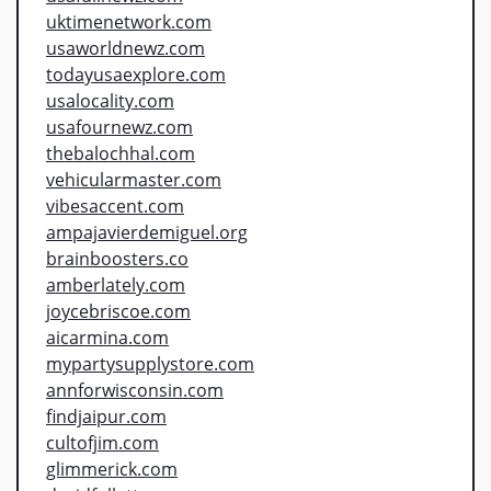
uktimenetwork.com
usaworldnewz.com
todayusaexplore.com
usalocality.com
usafournewz.com
thebalochhal.com
vehicularmaster.com
vibesaccent.com
ampajavierdemiguel.org
brainboosters.co
amberlately.com
joycebriscoe.com
aicarmina.com
mypartysupplystore.com
annforwisconsin.com
findjaipur.com
cultofjim.com
glimmerick.com