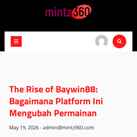
Skip
to
content
The Rise of Baywin88:
Bagaimana Platform Ini
Mengubah Permainan
May 19, 2026
-
admin@mintz360.com