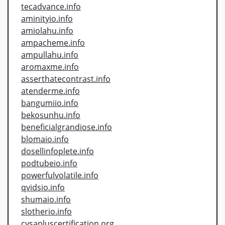
tecadvance.info
aminityio.info
amiolahu.info
ampacheme.info
ampullahu.info
aromaxme.info
asserthatecontrast.info
atenderme.info
bangumiio.info
bekosunhu.info
beneficialgrandiose.info
blomaio.info
dosellinfoplete.info
podtubeio.info
powerfulvolatile.info
qvidsio.info
shumaio.info
slotherio.info
cysapluscertification.org