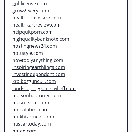
gpl-license.com
grow2every.com
healthhousecare.com
healthkartreview.com
helpquitporn.com
highqualitybanknote.com
hostingnews24.com
hottstyle.com
howtodiyanything.com
inspiringearthlings.com
investindependent.com
kralbozguncu1.com
landscapinggainesvillefl.com
maisonhauturier.com
mascreator.com
menafahmi.com
mukhtarmeer.com
nascartoday.com
nqted.com