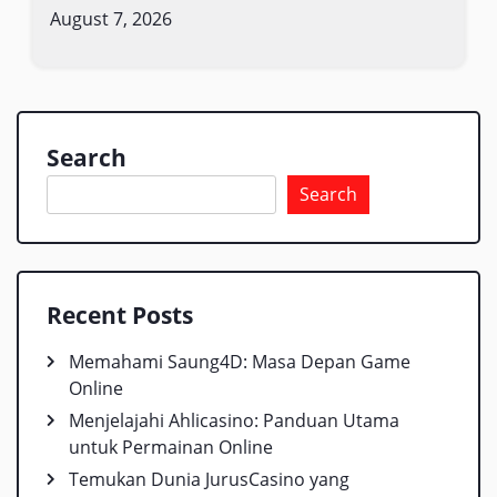
August 7, 2026
Search
Search
Recent Posts
Memahami Saung4D: Masa Depan Game
Online
Menjelajahi Ahlicasino: Panduan Utama
untuk Permainan Online
Temukan Dunia JurusCasino yang