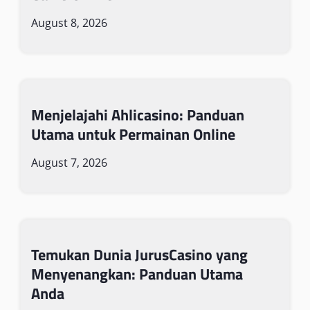
August 8, 2026
Menjelajahi Ahlicasino: Panduan
Utama untuk Permainan Online
August 7, 2026
Temukan Dunia JurusCasino yang
Menyenangkan: Panduan Utama
Anda