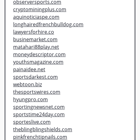
observersports.com
cryptominingplus.com
aquinoticiaspe.com
longhairedfrenchbulldog.com
lawyersforhire.co
businemarket.com
matahari88play.net
moneydescriptor.com
youthsmagazine.com
painaidee.net
sportsdarkest.com
webtoon.biz
thesportswires.com
hyungpro.com
sportingnewsnet.com
sportstime24day.com
sporteslive.com
theblingblingshields.com
pinkfrenchtipnails.com