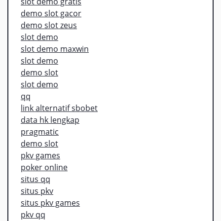
slot demo gratis
demo slot gacor
demo slot zeus
slot demo
slot demo maxwin
slot demo
demo slot
slot demo
qq
link alternatif sbobet
data hk lengkap
pragmatic
demo slot
pkv games
poker online
situs qq
situs pkv
situs pkv games
pkv qq